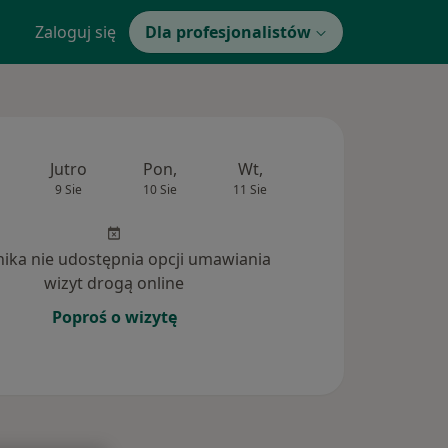
Zaloguj się
Dla profesjonalistów
Jutro
Pon,
Wt,
Śr,
Czw
9 Sie
10 Sie
11 Sie
12 Sie
13 Si
inika nie udostępnia opcji umawiania
wizyt drogą online
Poproś o wizytę