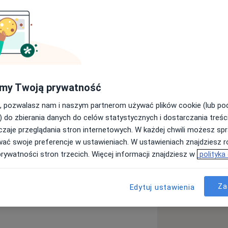
urgie naczyniową. Na co dzień
my Twoją prywatność
o w Poznaniu.
ww.centrummedycznestanley.pl
, pozwalasz nam i naszym partnerom używać plików cookie (lub p
) do zbierania danych do celów statystycznych i dostarczania treśc
zaje przeglądania stron internetowych. W każdej chwili możesz spr
wać swoje preferencje w ustawieniach. W ustawieniach znajdziesz ró
prywatności stron trzecich. Więcej informacji znajdziesz w
polityka
a11y_sr_more_diseases
l kolana
+7
Za
Edytuj ustawienia