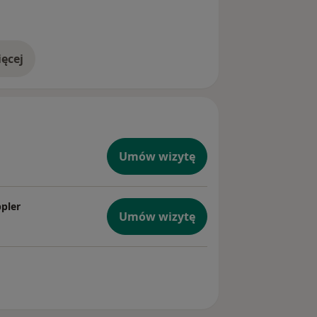
ęcej
doświadczeniu
Umów wizytę
pler
Umów wizytę