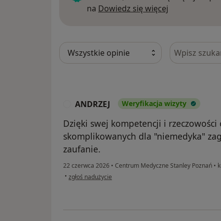
Dowiedz się w
na
Dowiedz się więcej
Szukaj w opi
ANDRZEJ
Weryfikacja wizyty
A
Dzięki swej kompetencji i rzeczowości
skomplikowanych dla "niemedyka" zag
zaufanie.
22 czerwca 2026
•
Centrum Medyczne Stanley Poznań
•
k
w opinii użytkownika ANDRZEJ
•
zgłoś nadużycie