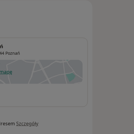
ań
544
Poznań
 mapę
wiera się w nowej karcie
dresem
Szczegóły