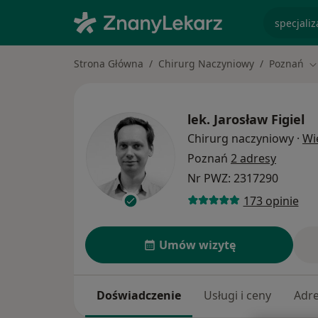
specjaliz
Strona Główna
Chirurg Naczyniowy
Poznań
Z
lek.
Jarosław Figiel
Chirurg naczyniowy
·
Wi
Poznań
2 adresy
Nr PWZ: 2317290
173 opinie
Umów wizytę
Doświadczenie
Usługi i ceny
Adr