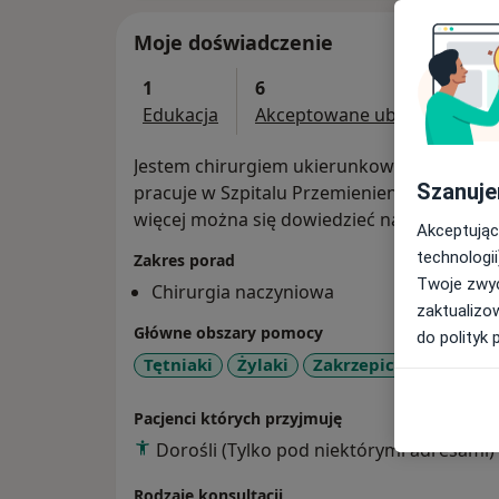
Moje doświadczenie
1
6
Edukacja
Akceptowane ubezpieczenia
Jestem chirurgiem ukierunkowanym na chir
Szanuje
pracuje w Szpitalu Przemienienia Pańskieg
więcej można się dowiedzieć na stronie w
Akceptując
technologii
Zakres porad
Twoje zwyc
Chirurgia naczyniowa
zaktualizo
Główne obszary pomocy
do polityk 
Tętniaki
Żylaki
Zakrzepica żylna
Bó
Pacjenci których przyjmuję
Dorośli (Tylko pod niektórymi adresami)
Rodzaje konsultacji