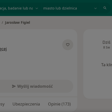
acja, badanie lub nazwisko
miasto lub dzielnica
Jarosław Figiel
mień miasto
Dziś
8 Sie
O specjalizacjach
ęcej
Ta kl
Wyślij wiadomość
esy
Ubezpieczenia
Opinie (173)