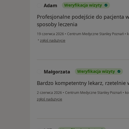
Adam
Weryfikacja wizyty
A
Profesjonalne podejście do pacjenta w
sposoby leczenia
19 czerwca 2026
•
Centrum Medyczne Stanley Poznań
•
k
w opinii użytkownika Adam
•
zgłoś nadużycie
Małgorzata
Weryfikacja wizyty
M
Bardzo kompetentny lekarz, rzetelnie
2 czerwca 2026
•
Centrum Medyczne Stanley Poznań
•
ko
w opinii użytkownika Małgorzata
zgłoś nadużycie