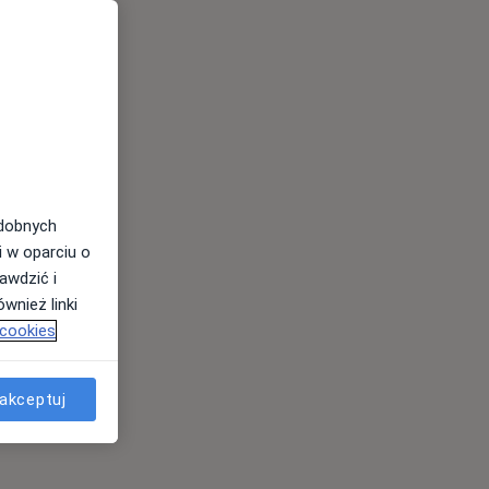
odobnych
i w oparciu o
awdzić i
wnież linki
 cookies
akceptuj