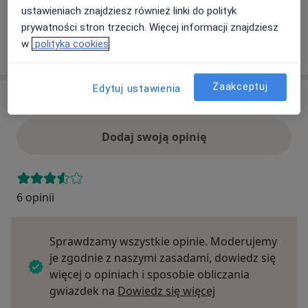
ubezpieczenie.
ustawieniach znajdziesz również linki do polityk
prywatności stron trzecich. Więcej informacji znajdziesz
w
polityka cookies
Szukaj specjalistów według ubezpieczenia
Zaakceptuj
Edytuj ustawienia
Opinie
Dodaj swoją opinię
6 opinii
Sprawdzamy wszystkie opinie. Moderujemy
je zgodnie z naszymi zasadami, dowiedz się
więcej o opiniach i sposobie obliczania
Dowiedz się więce
gwiazdek na
Dowiedz się więcej