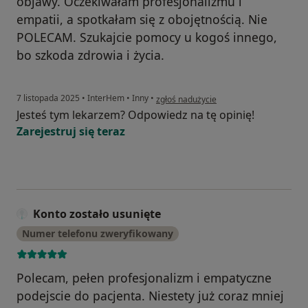
objawy. Oczekiwałam profesjonalizmu i
empatii, a spotkałam się z obojętnością. Nie
POLECAM. Szukajcie pomocy u kogoś innego,
bo szkoda zdrowia i życia.
w opinii użytkownika O.
7 listopada 2025
•
InterHem
•
Inny
•
zgłoś nadużycie
Jesteś tym lekarzem? Odpowiedz na tę opinię!
Zarejestruj się teraz
Konto zostało usunięte
Numer telefonu zweryfikowany
Polecam, pełen profesjonalizm i empatyczne
podejscie do pacjenta. Niestety już coraz mniej