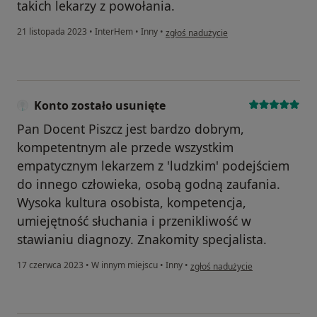
takich lekarzy z powołania.
w opinii użytkownika Konto zostało usu
21 listopada 2023
•
InterHem
•
Inny
•
zgłoś nadużycie
Konto zostało usunięte
Pan Docent Piszcz jest bardzo dobrym,
kompetentnym ale przede wszystkim
empatycznym lekarzem z 'ludzkim' podejściem
do innego człowieka, osobą godną zaufania.
Wysoka kultura osobista, kompetencja,
umiejętność słuchania i przenikliwość w
stawianiu diagnozy. Znakomity specjalista.
w opinii użytkownika Konto zost
17 czerwca 2023
•
W innym miejscu
•
Inny
•
zgłoś nadużycie