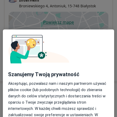
InterHem
Broniewskiego 4,
Antoniuk
, 15-748
Białystok
Powiększ mapę
otwiera się w nowej karcie
Dostępność
W tym gabinecie nie można umawiać wizyt przez
internet
Co mam zrobić w tej sytuacji?
Pokaż więcej
o adresie
Szanujemy Twoją prywatność
Akceptując, pozwalasz nam i naszym partnerom używać
plików cookie (lub podobnych technologii) do zbierania
Ubezpieczenia - brak akceptowanych
danych do celów statystycznych i dostarczania treści w
Ten specjalista przyjmuje wyłącznie pacjentów
oparciu o Twoje zwyczaje przeglądania stron
prywatnych. Możesz opłacić wizytę samodzielnie lub
internetowych. W każdej chwili możesz sprawdzić i
znaleźć innego specjalistę, który akceptuje Twoje
zaktualizować swoje preferencje w ustawieniach. W