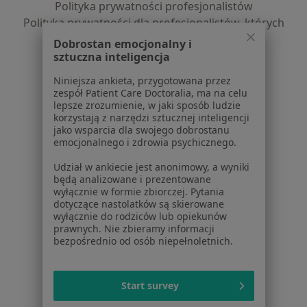
Polityka prywatności profesjonalistów
Polityka prywatności dla profesjonalistów, których
dane pozyskaliśmy samodzielnie
Dobrostan emocjonalny i
Polityka cookies
sztuczna inteligencja
Jak działają wyniki wyszukiwania
Niniejsza ankieta, przygotowana przez
Dostępność
zespół Patient Care Doctoralia, ma na celu
O nas
lepsze zrozumienie, w jaki sposób ludzie
korzystają z narzędzi sztucznej inteligencji
Praca
Rekrutujemy!
jako wsparcia dla swojego dobrostanu
Partnerzy
emocjonalnego i zdrowia psychicznego.
Centrum prasowe
Udział w ankiecie jest anonimowy, a wyniki
Kontakt
będą analizowane i prezentowane
wyłącznie w formie zbiorczej. Pytania
Dla pacjentów
dotyczące nastolatków są skierowane
wyłącznie do rodziców lub opiekunów
Lekarze
prawnych. Nie zbieramy informacji
Placówki medyczne
bezpośrednio od osób niepełnoletnich.
Pytania i odpowiedzi
Usługi i zabiegi
Start survey
Choroby
Pomoc