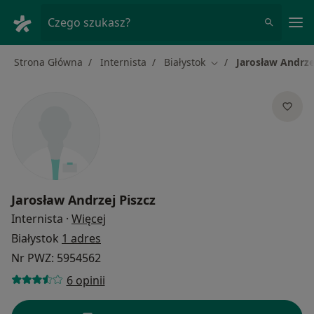
Me
Czego szukasz?
Strona Główna
Internista
Białystok
Jarosław Andrze
Zmień miasto
Jarosław Andrzej Piszcz
O specjalizacjach
Internista
·
Więcej
Białystok
1 adres
Nr PWZ: 5954562
6 opinii