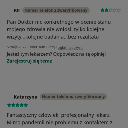
BR
Numer telefonu zweryfikowany
B
Pan Doktor nic konkretnego w ocenie stanu
mojego zdrowia nie wniósł..tylko kolejne
wizyty...kolejne badania...bez rezultatu
w opinii użytkownika BR
5 maja 2022
•
InterHem
•
Inny
•
zgłoś nadużycie
Jesteś tym lekarzem? Odpowiedz na tę opinię!
Zarejestruj się teraz
Katarzyna
Numer telefonu zweryfikowany
K
Fantastyczny człowiek, profesjonalny lekarz.
Mimo pandemii nie problemu z kontaktem z