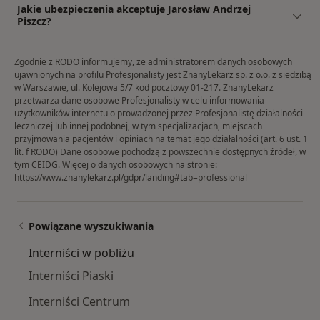
Jakie ubezpieczenia akceptuje Jarosław Andrzej
Piszcz?
Zgodnie z RODO informujemy, że administratorem danych osobowych
ujawnionych na profilu Profesjonalisty jest ZnanyLekarz sp. z o.o. z siedzibą
w Warszawie, ul. Kolejowa 5/7 kod pocztowy 01-217. ZnanyLekarz
przetwarza dane osobowe Profesjonalisty w celu informowania
użytkowników internetu o prowadzonej przez Profesjonalistę działalności
leczniczej lub innej podobnej, w tym specjalizacjach, miejscach
przyjmowania pacjentów i opiniach na temat jego działalności (art. 6 ust. 1
lit. f RODO) Dane osobowe pochodzą z powszechnie dostępnych źródeł, w
tym CEIDG. Więcej o danych osobowych na stronie:
https://www.znanylekarz.pl/gdpr/landing#tab=professional
Powiązane wyszukiwania
Interniści w pobliżu
Interniści Piaski
Interniści Centrum