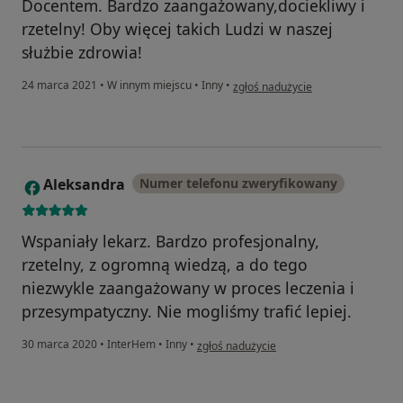
Docentem. Bardzo zaangażowany,dociekliwy i
rzetelny! Oby więcej takich Ludzi w naszej
służbie zdrowia!
w opinii użytkownika Katarzyna
24 marca 2021
•
W innym miejscu
•
Inny
•
zgłoś nadużycie
Aleksandra
Numer telefonu zweryfikowany
A
Wspaniały lekarz. Bardzo profesjonalny,
rzetelny, z ogromną wiedzą, a do tego
niezwykle zaangażowany w proces leczenia i
przesympatyczny. Nie mogliśmy trafić lepiej.
w opinii użytkownika Aleksandra
30 marca 2020
•
InterHem
•
Inny
•
zgłoś nadużycie