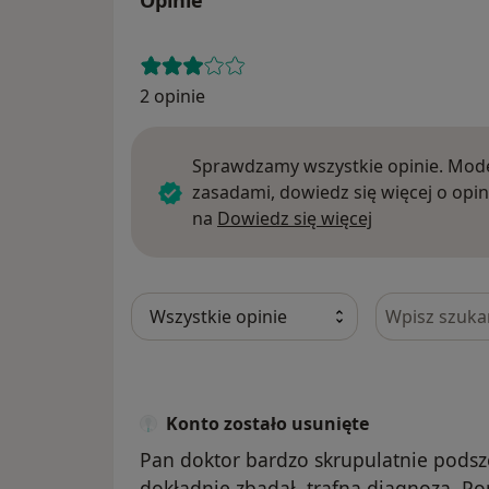
2 opinie
Sprawdzamy wszystkie opinie. Mode
zasadami, dowiedz się więcej o opin
Dowiedz się w
na
Dowiedz się więcej
Szukaj w opi
Konto zostało usunięte
Pan doktor bardzo skrupulatnie pods
dokładnie zbadał. trafna diagnoza. P