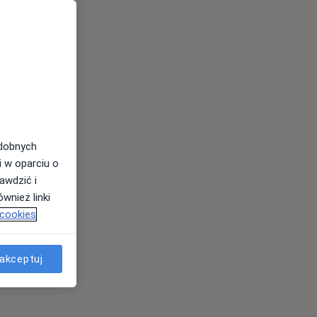
odobnych
i w oparciu o
awdzić i
wnież linki
 cookies
akceptuj