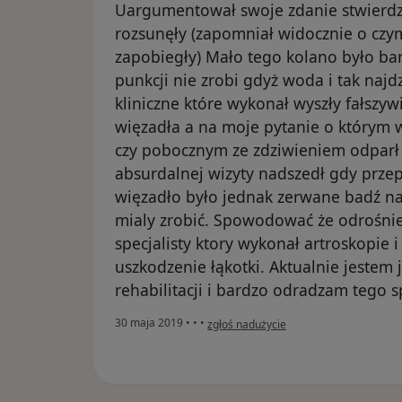
Uargumentował swoje zdanie stwierdze
rozsunęły (zapomniał widocznie o czy
zapobiegły) Mało tego kolano było bar
punkcji nie zrobi gdyż woda i tak naj
kliniczne które wykonał wyszły fałszyw
więzadła a na moje pytanie o który
czy pobocznym ze zdziwieniem odparł 
absurdalnej wizyty nadszedł gdy przepi
więzadło było jednak zerwane badź n
mialy zrobić. Spowodować że odrośni
specjalisty ktory wykonał artroskopie 
uszkodzenie łąkotki. Aktualnie jestem j
rehabilitacji i bardzo odradzam tego sp
w opinii użytkownika Konto zostało usu
30 maja 2019
•
•
•
zgłoś nadużycie