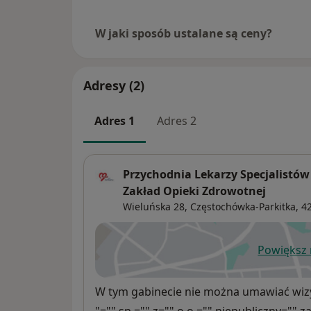
W jaki sposób ustalane są ceny?
Adresy (2)
Adres 1
Adres 2
Przychodnia Lekarzy Specjalistów 
Zakład Opieki Zdrowotnej
Wieluńska 28,
Częstochówka-Parkitka
, 4
Powiększ
ot
Dostępność
W tym gabinecie nie można umawiać wizy
"="" sp.="" z="" o.o.="" niepubliczny="" 