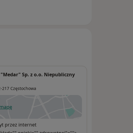
"Medar" Sp. z o.o. Niepubliczny
2-217
Częstochowa
 mapę
wiera się w nowej karcie
t przez internet
zakład="" opieki="" zdrowotnej"="">