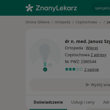
specjaliz
Strona Główna
Ortopeda
Częstochowa
J
Zmień 
dr n. med.
Janusz Sz
O spec
Ortopeda
·
Więcej
Częstochowa
2 adresy
Nr PWZ: 2360544
2 opinie
Wyślij w
Doświadczenie
Usługi i ceny
Adr