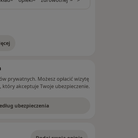
ęcej
adresie
h
ntów prywatnych. Możesz opłacić wizytę
ę, który akceptuje Twoje ubezpieczenie.
według ubezpieczenia
Dodaj swoją opinię