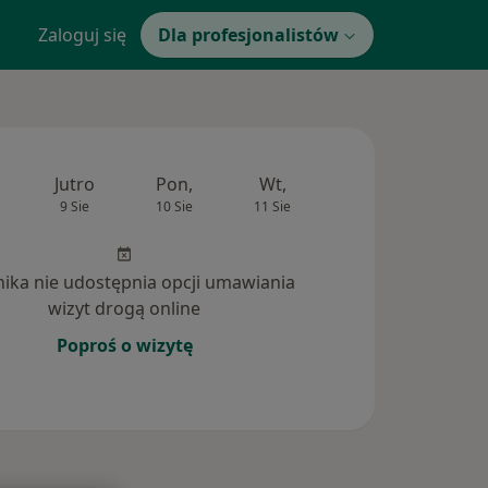
Zaloguj się
Dla profesjonalistów
Jutro
Pon,
Wt,
Śr,
Czw
9 Sie
10 Sie
11 Sie
12 Sie
13 Si
inika nie udostępnia opcji umawiania
wizyt drogą online
Poproś o wizytę