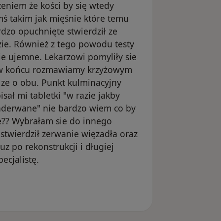
niem że kości by się wtedy
mś takim jak mięśnie które temu
dzo opuchnięte stwierdził ze
dzie. Również z tego powodu testy
ie ujemne. Lekarzowi pomyliły sie
m w końcu rozmawiamy krzyżowym
ze o obu. Punkt kulminacyjny
sał mi tabletki "w razie jakby
aderwane" nie bardzo wiem co by
e?? Wybrałam sie do innego
i stwierdził zerwanie więzadła oraz
uz po rekonstrukcji i długiej
ecjalistę.
nięte