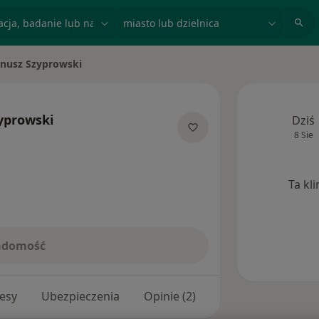
acja, badanie lub nazwisko
miasto lub dzielnica
anusz Szyprowski
miasto
yprowski
Dziś
8 Sie
jalizacjach
Ta kl
iadomość
esy
Ubezpieczenia
Opinie (2)