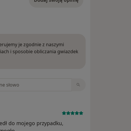
rujemy je zgodnie z naszymi
iach i sposobie obliczania gwiazdek
ięcej o opiniach
niach
zedł do mojego przypadku,
omogło.