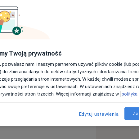
arzem specjalizującym się w chirurgii
tnie doświadczenie w zakresie
zeze mnie oddziałach klinicznych
zakresie Traumatologii Narządu
ch, seminariach naukowych (krajowych
my Twoją prywatność
jmuję się diagnozowaniem oraz
, pozwalasz nam i naszym partnerom używać plików cookie (lub p
nych (narządów ruchu), urazów
) do zbierania danych do celów statystycznych i dostarczania treśc
zaje przeglądania stron internetowych. W każdej chwili możesz spr
u
wać swoje preferencje w ustawieniach. W ustawieniach znajdziesz ró
prywatności stron trzecich. Więcej informacji znajdziesz w
polityka
oidalne zapalenie stawów
e_diseases
Za
Edytuj ustawienia