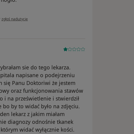
w opinii użytkownika Konto zostało usunięte
•
zgłoś nadużycie
brałam sie do tego lekarza.
pitala napisane o podejrzeniu
m się Panu Doktoriwi że jestem
udowy oraz funkcjonowania stawów
i na prześwietlenie i stwierdził
 bo by to widać było na zdjęciu.
den lekarz z jakim miałam
enie diagnozy odnośnie tkanek
którym widać wyłącznie kości.