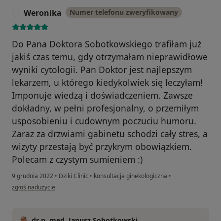
Weronika
Numer telefonu zweryfikowany
W
Do Pana Doktora Sobotkowskiego trafiłam już
jakiś czas temu, gdy otrzymałam nieprawidłowe
wyniki cytologii. Pan Doktor jest najlepszym
lekarzem, u którego kiedykolwiek się leczyłam!
Imponuje wiedzą i doświadczeniem. Zawsze
dokładny, w pełni profesjonalny, o przemiłym
usposobieniu i cudownym poczuciu humoru.
Zaraz za drzwiami gabinetu schodzi cały stres, a
wizyty przestają być przykrym obowiązkiem.
Polecam z czystym sumieniem :)
9 grudnia 2022
•
Dziki Clinic
•
konsultacja ginekologiczna
•
w opinii użytkownika Weronika
zgłoś nadużycie
dr n. med. Janusz Sobotkowski