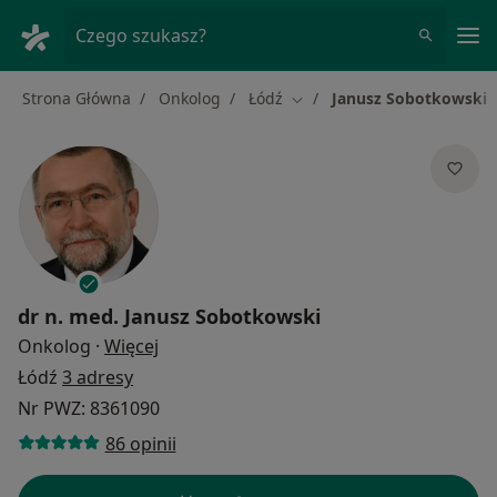
Me
Czego szukasz?
Strona Główna
Onkolog
Łódź
Janusz Sobotkowski
Zmień miasto
dr n. med.
Janusz Sobotkowski
O specjalizacjach
Onkolog
·
Więcej
Łódź
3 adresy
Nr PWZ: 8361090
86 opinii