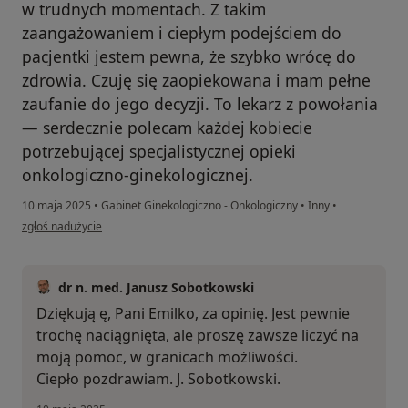
w trudnych momentach. Z takim
zaangażowaniem i ciepłym podejściem do
pacjentki jestem pewna, że szybko wrócę do
zdrowia. Czuję się zaopiekowana i mam pełne
zaufanie do jego decyzji. To lekarz z powołania
— serdecznie polecam każdej kobiecie
potrzebującej specjalistycznej opieki
onkologiczno-ginekologicznej.
10 maja 2025
•
Gabinet Ginekologiczno - Onkologiczny
•
Inny
•
w opinii użytkownika Emilia Sieroń
zgłoś nadużycie
dr n. med. Janusz Sobotkowski
Dziękują ę, Pani Emilko, za opinię. Jest pewnie
trochę naciągnięta, ale proszę zawsze liczyć na
moją pomoc, w granicach możliwości.
Ciepło pozdrawiam. J. Sobotkowski.