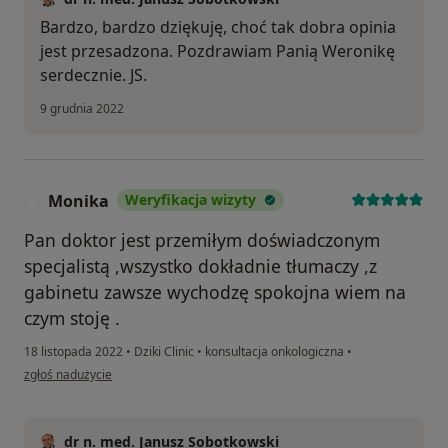
Bardzo, bardzo dziękuję, choć tak dobra opinia
jest przesadzona. Pozdrawiam Panią Weronikę
serdecznie. JS.
9 grudnia 2022
Monika
Weryfikacja wizyty
M
Pan doktor jest przemiłym doświadczonym
specjalistą ,wszystko dokładnie tłumaczy ,z
gabinetu zawsze wychodzę spokojna wiem na
czym stoję .
18 listopada 2022
•
Dziki Clinic
•
konsultacja onkologiczna
•
w opinii użytkownika Monika
zgłoś nadużycie
dr n. med. Janusz Sobotkowski