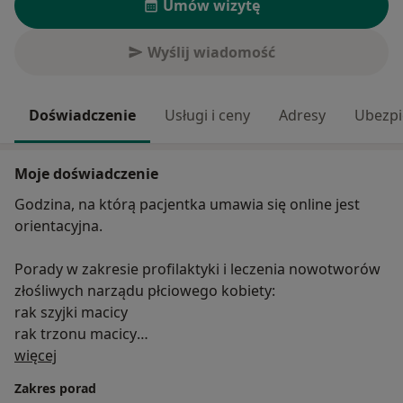
Umów wizytę
Wyślij wiadomość
Doświadczenie
Usługi i ceny
Adresy
Ubezpi
Moje doświadczenie
Godzina, na którą pacjentka umawia się online jest
orientacyjna.
Porady w zakresie profilaktyki i leczenia nowotworów
złośliwych narządu płciowego kobiety:
rak szyjki macicy
rak trzonu macicy
O mnie
rak sromu
więcej
rak jajnika
Zakres porad
Porady w zakresie zmian przedrakowych macicy i ich