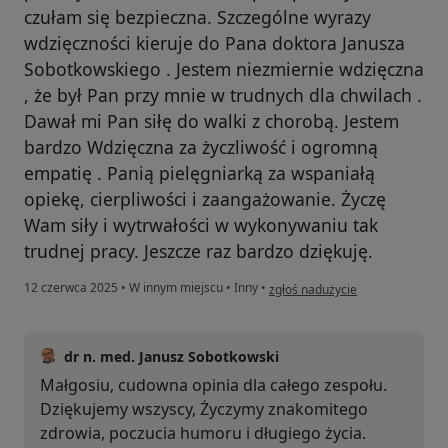
czułam się bezpieczna. Szczególne wyrazy
wdzięczności kieruje do Pana doktora Janusza
Sobotkowskiego . Jestem niezmiernie wdzięczna
, że był Pan przy mnie w trudnych dla chwilach .
Dawał mi Pan siłę do walki z chorobą. Jestem
bardzo Wdzięczna za życzliwość i ogromną
empatię . Panią pielęgniarką za wspaniałą
opiekę, cierpliwości i zaangażowanie. Życzę
Wam siły i wytrwałości w wykonywaniu tak
trudnej pracy. Jeszcze raz bardzo dziękuję.
w opinii użytkownika Małgośka 
12 czerwca 2025
•
W innym miejscu
•
Inny
•
zgłoś nadużycie
dr n. med. Janusz Sobotkowski
Małgosiu, cudowna opinia dla całego zespołu.
Dziękujemy wszyscy, Życzymy znakomitego
zdrowia, poczucia humoru i długiego życia.