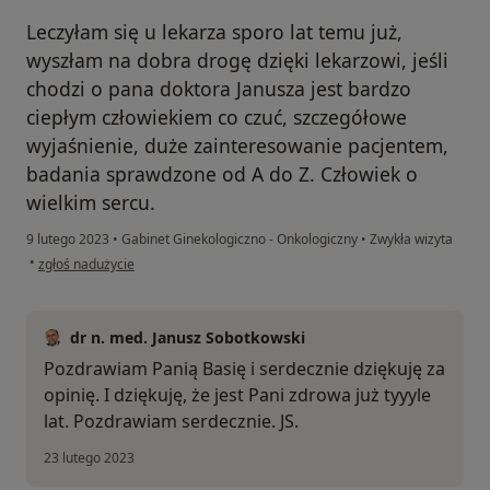
Leczyłam się u lekarza sporo lat temu już,
wyszłam na dobra drogę dzięki lekarzowi, jeśli
chodzi o pana doktora Janusza jest bardzo
ciepłym człowiekiem co czuć, szczegółowe
wyjaśnienie, duże zainteresowanie pacjentem,
badania sprawdzone od A do Z. Człowiek o
wielkim sercu.
9 lutego 2023
•
Gabinet Ginekologiczno - Onkologiczny
•
Zwykła wizyta
w opinii użytkownika Barbara lagwa
•
zgłoś nadużycie
dr n. med. Janusz Sobotkowski
Pozdrawiam Panią Basię i serdecznie dziękuję za
opinię. I dziękuję, że jest Pani zdrowa już tyyyle
lat. Pozdrawiam serdecznie. JS.
23 lutego 2023