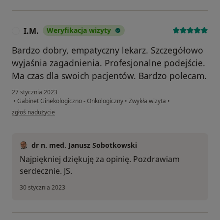
I.M.
Weryfikacja wizyty
I
Bardzo dobry, empatyczny lekarz. Szczegółowo
wyjaśnia zagadnienia. Profesjonalne podejście.
Ma czas dla swoich pacjentów. Bardzo polecam.
27 stycznia 2023
•
Gabinet Ginekologiczno - Onkologiczny
•
Zwykła wizyta
•
w opinii użytkownika I.M.
zgłoś nadużycie
dr n. med. Janusz Sobotkowski
Najpiękniej dziękuję za opinię. Pozdrawiam
serdecznie. JS.
30 stycznia 2023