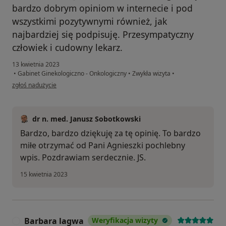
bardzo dobrym opiniom w internecie i pod
wszystkimi pozytywnymi również, jak
najbardziej się podpisuję. Przesympatyczny
człowiek i cudowny lekarz.
13 kwietnia 2023
•
Gabinet Ginekologiczno - Onkologiczny
•
Zwykła wizyta
•
w opinii użytkownika Agnieszka D.
zgłoś nadużycie
dr n. med. Janusz Sobotkowski
Bardzo, bardzo dziękuję za tę opinię. To bardzo
miłe otrzymać od Pani Agnieszki pochlebny
wpis. Pozdrawiam serdecznie. JS.
15 kwietnia 2023
Barbara lagwa
Weryfikacja wizyty
B