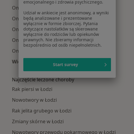
emocjonalnego i zdrowia psychicznego.
Onkolodzy Śródmieście
Udział w ankiecie jest anonimowy, a wyniki
będą analizowane i prezentowane
Onkolodzy Bałuty
wyłącznie w formie zbiorczej. Pytania
dotyczące nastolatków są skierowane
Onkolodzy Górna
wyłącznie do rodziców lub opiekunów
prawnych. Nie zbieramy informacji
Onkolodzy Polesie
bezpośrednio od osób niepełnoletnich.
Onkolodzy Widzew
Więcej (1)
Start survey
Więcej w kategorii: Onkolodzy w pobliżu
Najczęście leczone choroby
Rak piersi w Łodzi
Nowotwory w Łodzi
Rak jelita grubego w Łodzi
Zmiany skórne w Łodzi
Nowotwory przewodu pokarmowego w Łodzi