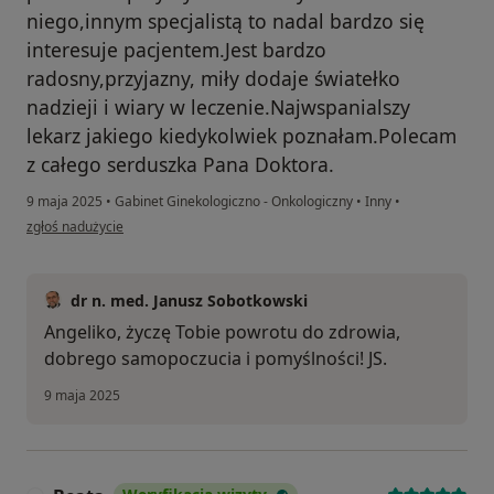
niego,innym specjalistą to nadal bardzo się
interesuje pacjentem.Jest bardzo
radosny,przyjazny, miły dodaje światełko
nadzieji i wiary w leczenie.Najwspanialszy
lekarz jakiego kiedykolwiek poznałam.Polecam
z całego serduszka Pana Doktora.
9 maja 2025
•
Gabinet Ginekologiczno - Onkologiczny
•
Inny
•
w opinii użytkownika Angelika Dziubek
zgłoś nadużycie
dr n. med. Janusz Sobotkowski
Angeliko, życzę Tobie powrotu do zdrowia,
dobrego samopoczucia i pomyślności! JS.
9 maja 2025