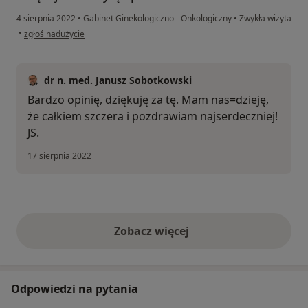
4 sierpnia 2022
•
Gabinet Ginekologiczno - Onkologiczny
•
Zwykła wizyta
w opinii użytkownika MO
•
zgłoś nadużycie
dr n. med. Janusz Sobotkowski
Bardzo opinię, dziękuję za tę. Mam nas=dzieję,
że całkiem szczera i pozdrawiam najserdeczniej!
JS.
17 sierpnia 2022
Zobacz więcej
opinie powyżej
Odpowiedzi na pytania