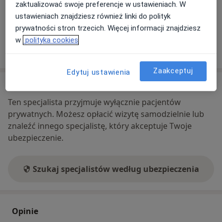
zaktualizować swoje preferencje w ustawieniach. W
Telefon
ustawieniach znajdziesz również linki do polityk
579 00...
Pokaż numer telefonu
prywatności stron trzecich. Więcej informacji znajdziesz
w
polityka cookies
Pokaż więcej
o adresie
Zaakceptuj
Edytuj ustawienia
Ubezpieczenia - brak akceptowanych
Ten specjalista przyjmuje wyłącznie pacjentów
prywatnych. Możesz opłacić wizytę samodzielnie lub
znaleźć innego specjalistę, który akceptuje Twoje
ubezpieczenie.
Szukaj specjalistów według ubezpieczenia
Opinie