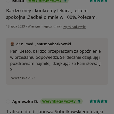
Beata
Weryfikacja wizyty
B
Bardzo miły i konkretny lekarz , jestem
spokojna .Zadbał o mnie w 100%.Polecam.
w opinii użytkownika Beata
13 lipca 2023
•
W innym miejscu
•
Inny
•
zgłoś nadużycie
dr n. med. Janusz Sobotkowski
Pani Beato, bardzo przepraszam za opóźnienie
w przesłaniu odpowiedzi. Serdecznie dziękuję i
pozdrawiam najmilej, dziękując za Pani słowa. J.
S.
24 września 2023
Agnieszka D.
Weryfikacja wizyty
A
Trafiłam do dr Janusza Sobotkowskiego dzięki