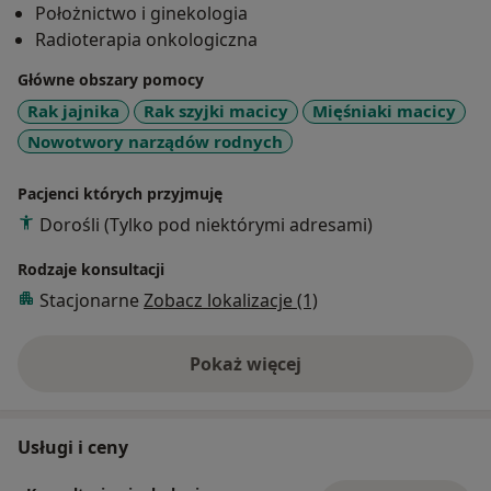
Położnictwo i ginekologia
leczenie.
Radioterapia onkologiczna
Członkostwo i działalność w:
Główne obszary pomocy
Polskim Towarzystwie Onkologicznym
Rak jajnika
Rak szyjki macicy
Mięśniaki macicy
Polskim Towarzystwie Ginekologii Onkologicznej
Nowotwory narządów rodnych
European Society of Gynaecological Oncology
Polskim Towarzystwie Kolposkopii i Patologii Szyjki
Pacjenci których przyjmuję
Macicy
Dorośli (Tylko pod niektórymi adresami)
Radzie Naukowej kwartalnika Acta Clinica et
Morphologica
Rodzaje konsultacji
oraz
Stacjonarne
Zobacz lokalizacje (1)
wieloletnia współpraca z Międzynarodową Federacją
Ginekologów i Położników (FIGO)
przewodniczący Regionalnego Społecznego Komitetu
Pokaż więcej
o doświadczeniu
Walki z Rakiem w Łodzi
Autor i współautor wielu (ponad 50) publikacji w
Usługi i ceny
piśmiennictwie polskim i zagranicznym. Współautor