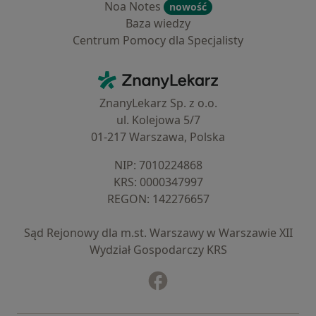
Noa Notes
nowość
Baza wiedzy
Centrum Pomocy dla Specjalisty
Kontakt
ZnanyLekarz - Strona główna
ZnanyLekarz Sp. z o.o.
ul. Kolejowa 5/7
01-217 Warszawa, Polska
NIP: ⁠7010224868
KRS: ⁠0000347997
REGON: ⁠142276657
Sąd Rejonowy dla m.st. Warszawy w Warszawie XII
Wydział Gospodarczy KRS
Facebook
otwiera się w nowej karcie