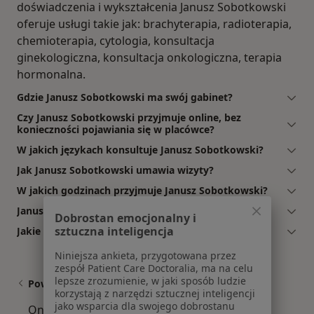
doświadczenia i wykształcenia Janusz Sobotkowski
oferuje usługi takie jak: brachyterapia, radioterapia,
chemioterapia, cytologia, konsultacja
ginekologiczna, konsultacja onkologiczna, terapia
hormonalna.
Gdzie Janusz Sobotkowski ma swój gabinet?
Czy Janusz Sobotkowski przyjmuje online, bez
konieczności pojawiania się w placówce?
W jakich językach konsultuje Janusz Sobotkowski?
Jak Janusz Sobotkowski umawia wizyty?
W jakich godzinach przyjmuje Janusz Sobotkowski?
Janusz Sobotkowski: co mówią pacjenci?
Dobrostan emocjonalny i
sztuczna inteligencja
Jakie ubezpieczenia akceptuje Janusz Sobotkowski?
Niniejsza ankieta, przygotowana przez
zespół Patient Care Doctoralia, ma na celu
lepsze zrozumienie, w jaki sposób ludzie
Powiązane wyszukiwania
korzystają z narzędzi sztucznej inteligencji
jako wsparcia dla swojego dobrostanu
Onkolodzy w pobliżu