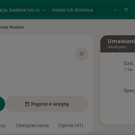
acja, badanie lub nazwisko
miasto lub dzielnica
nusz Kozina
miasto
Umawiani
Nieaktywny
izacjach
Dziś
y
7 Sie
Spec
Poproś o wizytę
esy
Ubezpieczenia
Opinie (41)