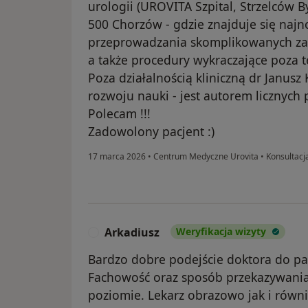
urologii (UROVITA Szpital, Strzelców 
500 Chorzów - gdzie znajduje się najn
przeprowadzania skomplikowanych zabi
a także procedury wykraczające poza tę
Poza działalnością kliniczną dr Janusz
rozwoju nauki - jest autorem licznych
Polecam !!!
Zadowolony pacjent :)
17 marca 2026
•
Centrum Medyczne Urovita
•
Konsultacj
Arkadiusz
Weryfikacja wizyty
A
Bardzo dobre podejście doktora do pa
Fachowość oraz sposób przekazywania
poziomie. Lekarz obrazowo jak i równ