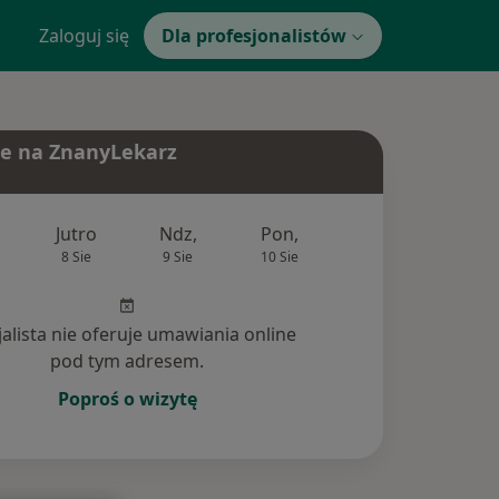
Zaloguj się
Dla profesjonalistów
e na ZnanyLekarz
Jutro
Ndz,
Pon,
Wt,
Śr,
8 Sie
9 Sie
10 Sie
11 Sie
12 Si
jalista nie oferuje umawiania online
pod tym adresem.
Poproś o wizytę