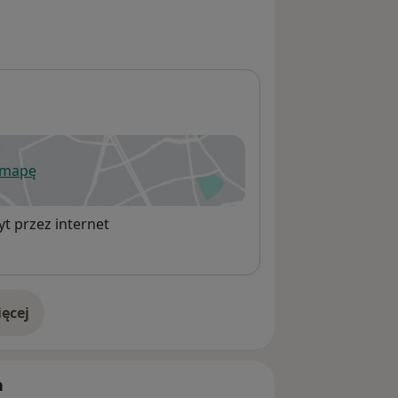
 mapę
wiera się w nowej karcie
t przez internet
ęcej
adresie
h