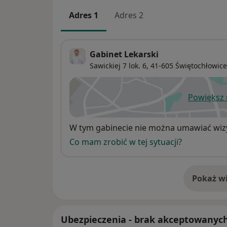
Adres 1
Adres 2
Gabinet Lekarski
Sawickiej 7 lok. 6,
41-605
Świętochłowice
Powiększ
ot
Dostępność
W tym gabinecie nie można umawiać wizy
Co mam zrobić w tej sytuacji?
Pokaż wi
o 
Ubezpieczenia - brak akceptowanyc