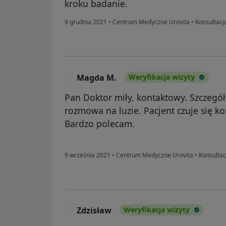
kroku badanie.
9 grudnia 2021
•
Centrum Medyczne Urovita
•
Konsultacj
Magda M.
Weryfikacja wizyty
M
Pan Doktor miły, kontaktowy. Szczegół
rozmowa na luzie. Pacjent czuje się k
Bardzo polecam.
9 września 2021
•
Centrum Medyczne Urovita
•
Konsultac
Zdzisław
Weryfikacja wizyty
Z