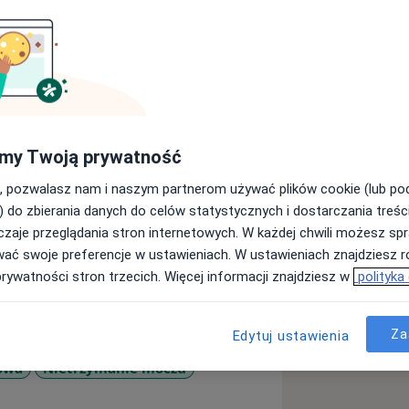
iada 30-letnie doświadczenie w
my Twoją prywatność
h. Jest Zastępcą Ordynatora w
, pozwalasz nam i naszym partnerom używać plików cookie (lub p
iny urologii.
) do zbierania danych do celów statystycznych i dostarczania treśc
kowanych w piśmiennictwie krajowym.
zaje przeglądania stron internetowych. W każdej chwili możesz spr
zesne techniki leczenia oraz wiedzę
wać swoje preferencje w ustawieniach. W ustawieniach znajdziesz ró
h, warsztatach, kursach, konferencjach
prywatności stron trzecich. Więcej informacji znajdziesz w
polityka
Za
Edytuj ustawienia
owa
Nietrzymanie moczu
re_diseases