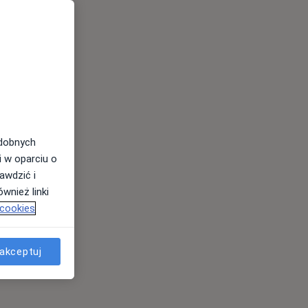
odobnych
i w oparciu o
awdzić i
wnież linki
 cookies
akceptuj