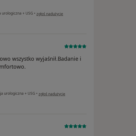
w opinii użytkownika Arkadiusz
a urologiczna + USG
•
zgłoś nadużycie
owo wszystko wyjaśnił.Badanie i
omfortowo.
w opinii użytkownika Magda M.
ja urologiczna + USG
•
zgłoś nadużycie