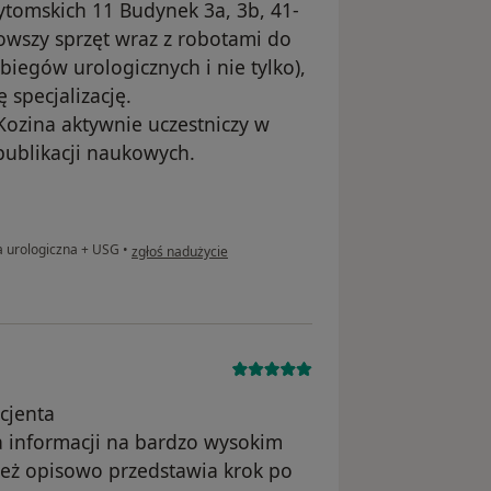
Bytomskich 11 Budynek 3a, 3b, 41-
owszy sprzęt wraz z robotami do
egów urologicznych i nie tylko),
 specjalizację.
 Kozina aktywnie uczestniczy w
 publikacji naukowych.
w opinii użytkownika Adam Stróżyk
a urologiczna + USG
•
zgłoś nadużycie
cjenta
 informacji na bardzo wysokim
ież opisowo przedstawia krok po