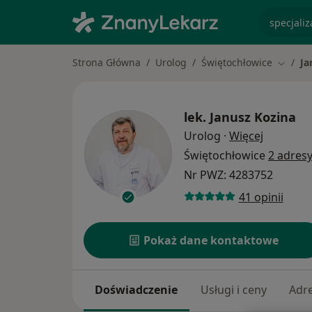
specjaliz
Strona Główna
Urolog
Świętochłowice
Ja
Zmień 
lek.
Janusz Kozina
O specjal
Urolog
·
Więcej
Świętochłowice
2 adres
Nr PWZ: 4283752
41 opinii
Pokaż dane kontaktowe
Doświadczenie
Usługi i ceny
Adr