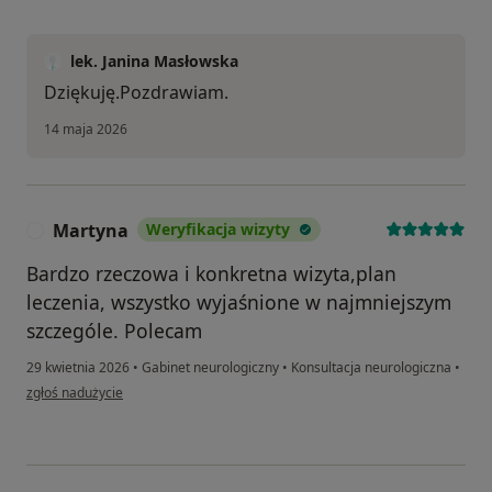
lek. Janina Masłowska
Dziękuję.Pozdrawiam.
14 maja 2026
Martyna
Weryfikacja wizyty
M
Bardzo rzeczowa i konkretna wizyta,plan
leczenia, wszystko wyjaśnione w najmniejszym
szczególe. Polecam
29 kwietnia 2026
•
Gabinet neurologiczny
•
Konsultacja neurologiczna
•
w opinii użytkownika Martyna
zgłoś nadużycie