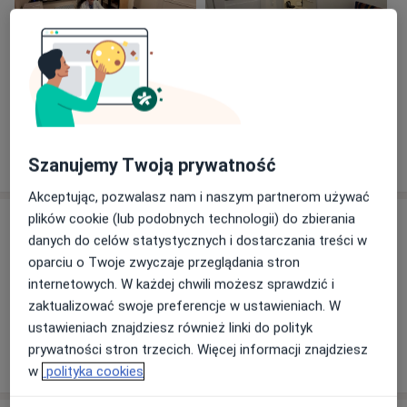
Zobacz galerię (2)
Pokaż więcej
o doświadczeniu
Szanujemy Twoją prywatność
Akceptując, pozwalasz nam i naszym partnerom używać
plików cookie (lub podobnych technologii) do zbierania
Usługi i ceny
danych do celów statystycznych i dostarczania treści w
Konsultacja neurologiczna
oparciu o Twoje zwyczaje przeglądania stron
Umów wizytę
280 zł
Szczegóły
internetowych. W każdej chwili możesz sprawdzić i
zaktualizować swoje preferencje w ustawieniach. W
ustawieniach znajdziesz również linki do polityk
prywatności stron trzecich. Więcej informacji znajdziesz
W jaki sposób ustalane są ceny?
w
polityka cookies