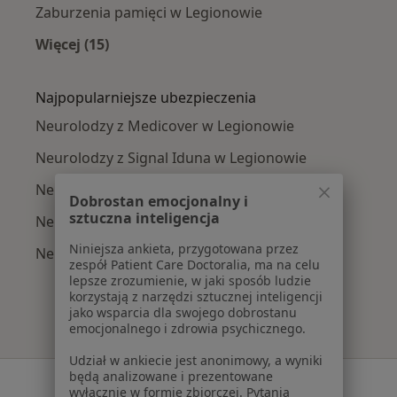
Zaburzenia pamięci w Legionowie
Więcej (15)
Więcej w kategorii: Najczęście leczone chorob
Najpopularniejsze ubezpieczenia
Neurolodzy z Medicover w Legionowie
Neurolodzy z Signal Iduna w Legionowie
Neurolodzy z LUX MED w Legionowie
Dobrostan emocjonalny i
sztuczna inteligencja
Neurolodzy z POLMED w Legionowie
Niniejsza ankieta, przygotowana przez
Neurolodzy z PZU Zdrowie w Legionowie
zespół Patient Care Doctoralia, ma na celu
lepsze zrozumienie, w jaki sposób ludzie
korzystają z narzędzi sztucznej inteligencji
jako wsparcia dla swojego dobrostanu
emocjonalnego i zdrowia psychicznego.
Udział w ankiecie jest anonimowy, a wyniki
będą analizowane i prezentowane
Serwis
wyłącznie w formie zbiorczej. Pytania