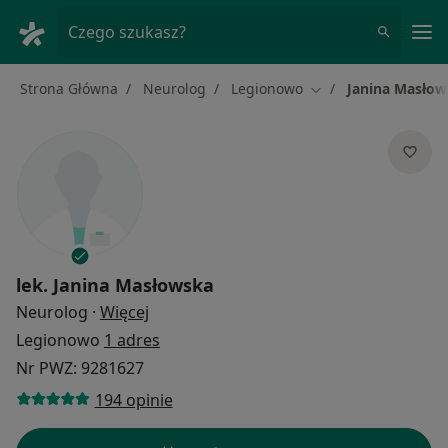
Me
Czego szukasz?
Strona Główna
Neurolog
Legionowo
Janina Masłow
Zmień miasto
lek.
Janina Masłowska
O specjalizacjach
Neurolog
·
Więcej
Legionowo
1 adres
Nr PWZ: 9281627
194 opinie