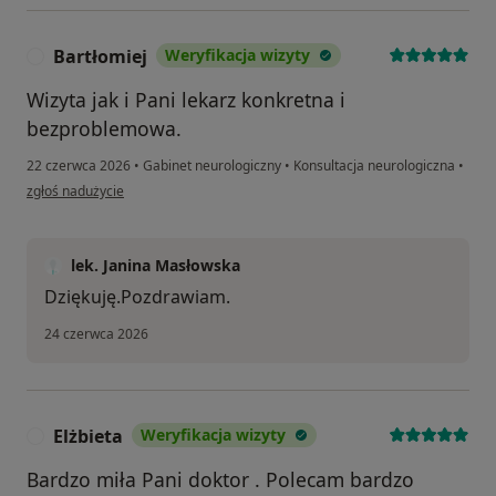
Bartłomiej
Weryfikacja wizyty
B
Wizyta jak i Pani lekarz konkretna i
bezproblemowa.
22 czerwca 2026
•
Gabinet neurologiczny
•
Konsultacja neurologiczna
•
w opinii użytkownika Bartłomiej
zgłoś nadużycie
lek. Janina Masłowska
Dziękuję.Pozdrawiam.
24 czerwca 2026
Elżbieta
Weryfikacja wizyty
E
Bardzo miła Pani doktor . Polecam bardzo