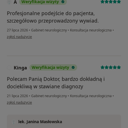
A
Weryfikacja wizyty
Profesjonalne podejście do pacjenta,
szczegółowo przeprowadzony wywiad.
27 lipca 2026
•
Gabinet neurologiczny
•
Konsultacja neurologiczna
•
w opinii użytkownika A
zgłoś nadużycie
Kinga
Weryfikacja wizyty
K
Polecam Panią Doktor, bardzo dokładną i
dociekliwą w stawiane diagnozy
21 lipca 2026
•
Gabinet neurologiczny
•
Konsultacja neurologiczna
•
w opinii użytkownika Kinga
zgłoś nadużycie
lek. Janina Masłowska