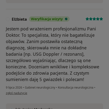
Elżbieta
Weryfikacja wizyty
E
Jestem pod wrażeniem profesjonalizmu Pani
Doktor. To specjalista, który nie bagatelizuje
objawów. Zanim postawiła ostateczną
diagnozę, skierowała mnie na dokładne
badania [np. USG Doppler / rezonans],
szczegółowo wyjaśniając, dlaczego są one
konieczne. Doceniam wnikliwe i kompleksowe
podejście do zdrowia pacjenta. Z czystym
sumieniem daję 5 gwiazdek i polecam!
9 lipca 2026
•
Gabinet neurologiczny
•
Konsultacja neurologiczna
•
w opinii użytkownika Elżbieta
zgłoś nadużycie