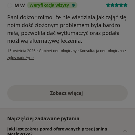
M W
Weryfikacja wizyty
M
Pani doktor mimo, że nie wiedziała jak zająć się
noim dość złożonym problemem była bardzo
miła, pozwoliła dać wytłumaczyć oraz podała
możliwą alternatywę leczenia.
15 kwietnia 2026
•
Gabinet neurologiczny
•
Konsultacja neurologiczna
•
w opinii użytkownika M W
zgłoś nadużycie
Zobacz więcej
opinie powyżej
Najczęściej zadawane pytania
Jaki jest zakres porad oferowanych przez Janina
Masłowska?