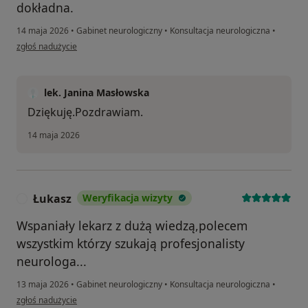
dokładna.
14 maja 2026
•
Gabinet neurologiczny
•
Konsultacja neurologiczna
•
w opinii użytkownika Elżbieta
zgłoś nadużycie
lek. Janina Masłowska
Dziękuję.Pozdrawiam.
14 maja 2026
Łukasz
Weryfikacja wizyty
Ł
Wspaniały lekarz z dużą wiedzą,polecem
wszystkim którzy szukają profesjonalisty
neurologa...
13 maja 2026
•
Gabinet neurologiczny
•
Konsultacja neurologiczna
•
w opinii użytkownika Łukasz
zgłoś nadużycie