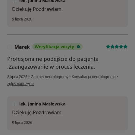
lek. Janina Masłowska
Dziękuję Pozdrawiam.
9 lipca 2026
Marek
Weryfikacja wizyty
M
Profesjonalne podejście do pacjenta
.Zaangażowanie w proces leczenia.
8 lipca 2026
•
Gabinet neurologiczny
•
Konsultacja neurologiczna
•
w opinii użytkownika Marek
zgłoś nadużycie
lek. Janina Masłowska
Dziękuję.Pozdrawiam.
9 lipca 2026