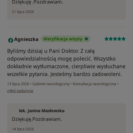
Dziękuję .Pozdrawiam.
21 lipca 2026
Agnieszka
Weryfikacja wizyty
A
Byliśmy dzisiaj u Pani Doktor. Z całą
odpowiedzialnością mogę polecić. Wszystko
dokładnie wytłumaczone, cierpliwie wysłuchane
wszelkie pytania. Jesteśmy bardzo zadowoleni.
13 lipca 2026
•
Gabinet neurologiczny
•
Konsultacja neurologiczna
•
w opinii użytkownika Agnieszka
zgłoś nadużycie
lek. Janina Masłowska
Dziękuję.Pozdrawiam.
14 lipca 2026