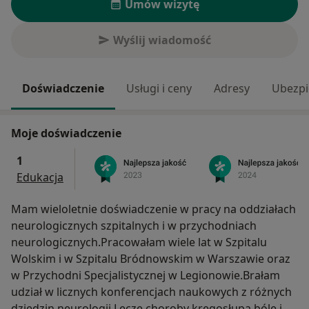
Umów wizytę
Wyślij wiadomość
Doświadczenie
Usługi i ceny
Adresy
Ubezpi
Moje doświadczenie
1
Edukacja
Mam wieloletnie doświadczenie w pracy na oddziałach
neurologicznych szpitalnych i w przychodniach
neurologicznych.Pracowałam wiele lat w Szpitalu
Wolskim i w Szpitalu Bródnowskim w Warszawie oraz
w Przychodni Specjalistycznej w Legionowie.Brałam
udział w licznych konferencjach naukowych z różnych
dziedzin neurologii.Leczę choroby kręgosłupa,bóle i