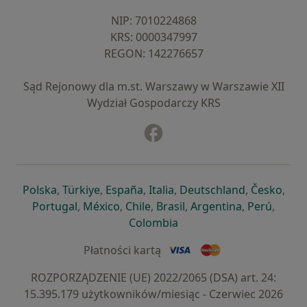
NIP: ⁠7010224868
KRS: ⁠0000347997
REGON: ⁠142276657
Sąd Rejonowy dla m.st. Warszawy w Warszawie XII
Wydział Gospodarczy KRS
Facebook
otwiera się w nowej karcie
otwiera się w nowej karcie
otwiera się w nowej karcie
otwiera się w nowej karcie
otwiera się w nowej karci
otwiera się
otwi
Polska
,
Türkiye
,
España
,
Italia
,
Deutschland
,
Česko
,
otwiera się w nowej karcie
otwiera się w nowej karcie
otwiera się w nowej karcie
otwiera się w nowej kar
otwiera się 
otwier
Portugal
,
México
,
Chile
,
Brasil
,
Argentina
,
Perú
,
otwiera się w nowej karc
Colombia
Płatności kartą
ROZPORZĄDZENIE (UE) 2022/2065 (DSA) art. 24:
15.395.179 użytkowników/miesiąc - Czerwiec 2026