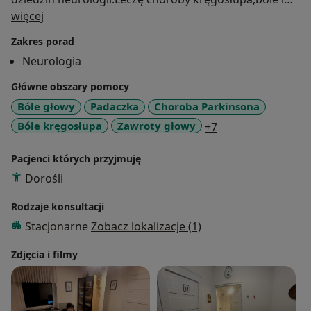
O mnie
zawroty głowy,udary mózgu,padaczki,nerwice,ruchy
więcej
mimowolne i inne choroby układu nerwowego.Cały
Zakres porad
czas śledzę postępy w diagnostyce i leczeniu chorób
Neurologia
neurologicznych i staram się stosować je w swojej
pracy.
Główne obszary pomocy
Bóle głowy
Padaczka
Choroba Parkinsona
a11y_sr_more_dis
Bóle kręgosłupa
Zawroty głowy
+7
Pacjenci których przyjmuję
Dorośli
Rodzaje konsultacji
Stacjonarne
Zobacz lokalizacje (1)
Zdjęcia i filmy