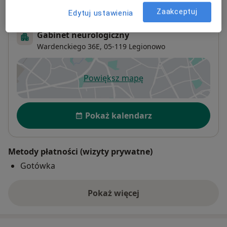
Adres
Zaakceptuj
Edytuj ustawienia
Gabinet neurologiczny
Wardenckiego 36E,
05-119
Legionowo
Powiększ mapę
otwiera się w nowej karcie
Dostępność
Pokaż kalendarz
Metody płatności (wizyty prywatne)
Gotówka
Pokaż więcej
o adresie