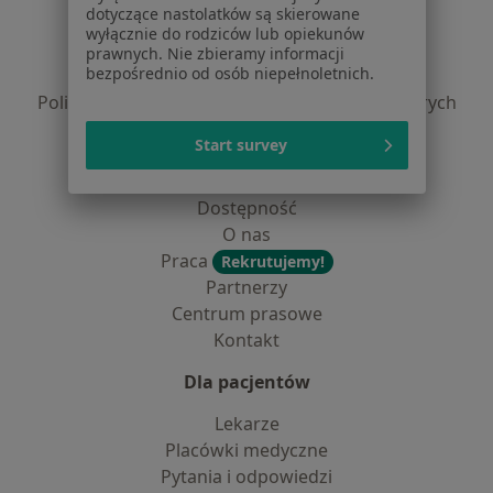
dotyczące nastolatków są skierowane
Regulamin
wyłącznie do rodziców lub opiekunów
Polityka prywatności pacjentów
prawnych. Nie zbieramy informacji
bezpośrednio od osób niepełnoletnich.
Polityka prywatności profesjonalistów
Polityka prywatności dla profesjonalistów, których
dane pozyskaliśmy samodzielnie
Start survey
Polityka cookies
Jak działają wyniki wyszukiwania
Dostępność
O nas
Praca
Rekrutujemy!
Partnerzy
Centrum prasowe
Kontakt
Dla pacjentów
Lekarze
Placówki medyczne
Pytania i odpowiedzi