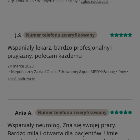
7 grudnia 2023
•
W innym miejscu
•
Inny
•
zgłoś nadużycie
J.S
Numer telefonu zweryfikowany
J
Wspaniały lekarz, bardzo profesjonalny i
przyjazny, polecam każdemu
24 marca 2023
•
Niepubliczny Zakład Opieki Zdrowotnej &quot;MEDYK&quot;
•
Inny
•
w opinii użytkownika J.S
zgłoś nadużycie
Ania A.
Numer telefonu zweryfikowany
A
Wspaniały neurolog, Zna się swojej pracy.
Bardzo miła i otwarta dla pacjentów. Umie