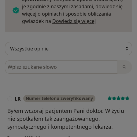
je zgodnie z naszymi zasadami, dowiedz się
więcej o opiniach i sposobie obliczania
Dowiedz się więce
gwiazdek na
Dowiedz się więcej
Szukaj w opiniach
LR
Numer telefonu zweryfikowany
L
Byłem wczoraj pacjentem Pani doktor. W życiu
nie spotkałem tak zaangażowanego,
sympatycznego i kompetentnego lekarza.
w opinii użytkownika LR