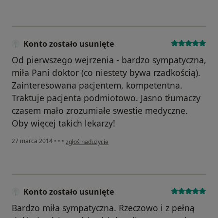
Konto zostało usunięte
Od pierwszego wejrzenia - bardzo sympatyczna,
miła Pani doktor (co niestety bywa rzadkością).
Zainteresowana pacjentem, kompetentna.
Traktuje pacjenta podmiotowo. Jasno tłumaczy
czasem mało zrozumiałe swestie medyczne.
Oby więcej takich lekarzy!
w opinii użytkownika Konto zostało usunięte
27 marca 2014
•
•
•
zgłoś nadużycie
Konto zostało usunięte
Bardzo miła sympatyczna. Rzeczowo i z pełną