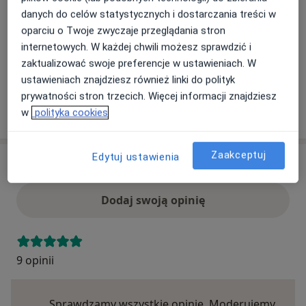
danych do celów statystycznych i dostarczania treści w
Ten specjalista przyjmuje wyłącznie pacjentów
oparciu o Twoje zwyczaje przeglądania stron
prywatnych. Możesz opłacić wizytę samodzielnie lub
internetowych. W każdej chwili możesz sprawdzić i
znaleźć innego specjalistę, który akceptuje Twoje
zaktualizować swoje preferencje w ustawieniach. W
ubezpieczenie.
ustawieniach znajdziesz również linki do polityk
prywatności stron trzecich. Więcej informacji znajdziesz
Szukaj specjalistów według ubezpieczenia
w
polityka cookies
Zaakceptuj
Edytuj ustawienia
Opinie
Dodaj swoją opinię
9 opinii
Sprawdzamy wszystkie opinie. Moderujemy