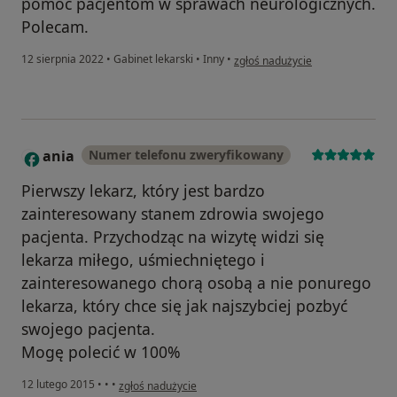
pomóc pacjentom w sprawach neurologicznych.
Polecam.
w opinii użytkownika Ania A.
12 sierpnia 2022
•
Gabinet lekarski
•
Inny
•
zgłoś nadużycie
ania
Numer telefonu zweryfikowany
A
Pierwszy lekarz, który jest bardzo
zainteresowany stanem zdrowia swojego
pacjenta. Przychodząc na wizytę widzi się
lekarza miłego, uśmiechniętego i
zainteresowanego chorą osobą a nie ponurego
lekarza, który chce się jak najszybciej pozbyć
swojego pacjenta.
Mogę polecić w 100%
w opinii użytkownika ania
12 lutego 2015
•
•
•
zgłoś nadużycie