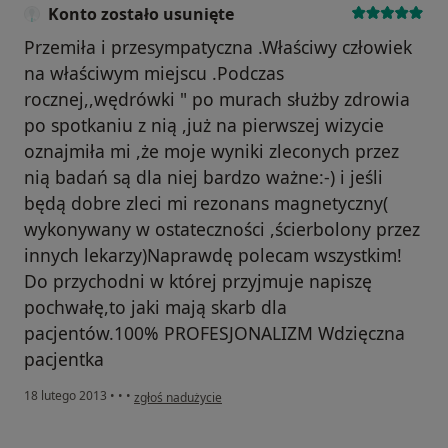
Konto zostało usunięte
Przemiła i przesympatyczna .Właściwy człowiek
na właściwym miejscu .Podczas
rocznej,,wędrówki " po murach służby zdrowia
po spotkaniu z nią ,już na pierwszej wizycie
oznajmiła mi ,że moje wyniki zleconych przez
nią badań są dla niej bardzo ważne:-) i jeśli
będą dobre zleci mi rezonans magnetyczny(
wykonywany w ostateczności ,ścierbolony przez
innych lekarzy)Naprawdę polecam wszystkim!
Do przychodni w której przyjmuje napiszę
pochwałę,to jaki mają skarb dla
pacjentów.100% PROFESJONALIZM Wdzięczna
pacjentka
w opinii użytkownika Konto zostało usunięte
18 lutego 2013
•
•
•
zgłoś nadużycie