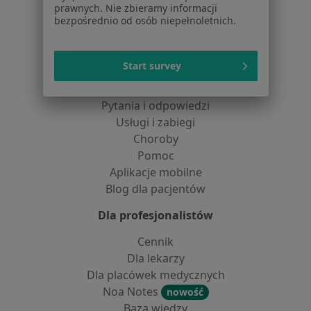
Centrum prasowe
prawnych. Nie zbieramy informacji
Kontakt
bezpośrednio od osób niepełnoletnich.
Dla pacjentów
Start survey
Lekarze
Placówki medyczne
Pytania i odpowiedzi
Usługi i zabiegi
Choroby
Pomoc
Aplikacje mobilne
Blog dla pacjentów
Dla profesjonalistów
Cennik
Dla lekarzy
Dla placówek medycznych
Noa Notes
nowość
Baza wiedzy