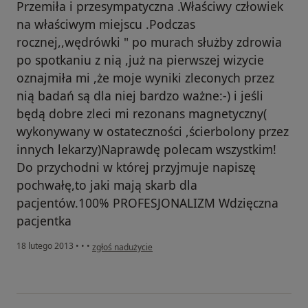
Przemiła i przesympatyczna .Właściwy człowiek
na właściwym miejscu .Podczas
rocznej,,wędrówki " po murach służby zdrowia
po spotkaniu z nią ,już na pierwszej wizycie
oznajmiła mi ,że moje wyniki zleconych przez
nią badań są dla niej bardzo ważne:-) i jeśli
będą dobre zleci mi rezonans magnetyczny(
wykonywany w ostateczności ,ścierbolony przez
innych lekarzy)Naprawdę polecam wszystkim!
Do przychodni w której przyjmuje napiszę
pochwałę,to jaki mają skarb dla
pacjentów.100% PROFESJONALIZM Wdzięczna
pacjentka
w opinii użytkownika Konto zostało usunięte
18 lutego 2013
•
•
•
zgłoś nadużycie