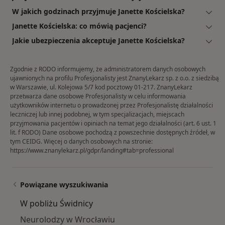
W jakich godzinach przyjmuje Janette Kościelska?
Janette Kościelska: co mówią pacjenci?
Jakie ubezpieczenia akceptuje Janette Kościelska?
Zgodnie z RODO informujemy, że administratorem danych osobowych
ujawnionych na profilu Profesjonalisty jest ZnanyLekarz sp. z o.o. z siedzibą
w Warszawie, ul. Kolejowa 5/7 kod pocztowy 01-217. ZnanyLekarz
przetwarza dane osobowe Profesjonalisty w celu informowania
użytkowników internetu o prowadzonej przez Profesjonalistę działalności
leczniczej lub innej podobnej, w tym specjalizacjach, miejscach
przyjmowania pacjentów i opiniach na temat jego działalności (art. 6 ust. 1
lit. f RODO) Dane osobowe pochodzą z powszechnie dostępnych źródeł, w
tym CEIDG. Więcej o danych osobowych na stronie:
https://www.znanylekarz.pl/gdpr/landing#tab=professional
Powiązane wyszukiwania
W pobliżu Świdnicy
Neurolodzy w Wrocławiu