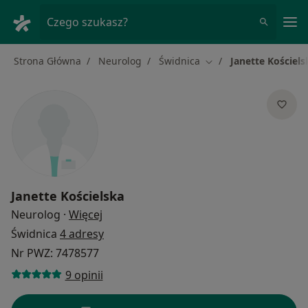
Me
Czego szukasz?
Strona Główna
Neurolog
Świdnica
Janette Kościels
Zmień miasto
Janette Kościelska
O specjalizacjach
Neurolog
·
Więcej
Świdnica
4 adresy
Nr PWZ: 7478577
9 opinii