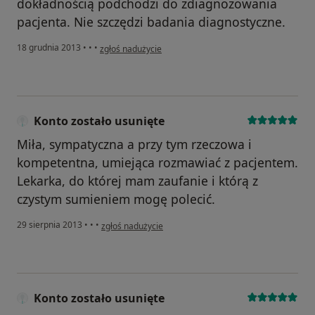
dokładnością podchodzi do zdiagnozowania
pacjenta. Nie szczędzi badania diagnostyczne.
w opinii użytkownika Konto zostało usunięte
18 grudnia 2013
•
•
•
zgłoś nadużycie
Konto zostało usunięte
Miła, sympatyczna a przy tym rzeczowa i
kompetentna, umiejąca rozmawiać z pacjentem.
Lekarka, do której mam zaufanie i którą z
czystym sumieniem mogę polecić.
w opinii użytkownika Konto zostało usunięte
29 sierpnia 2013
•
•
•
zgłoś nadużycie
Konto zostało usunięte