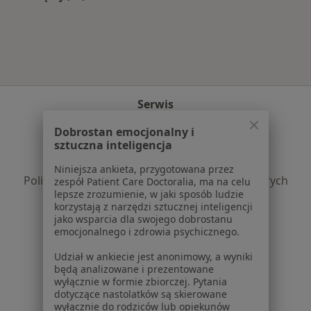
Więcej w kategorii: Najczęście leczone chorob
Serwis
Regulamin
Dobrostan emocjonalny i
sztuczna inteligencja
Polityka prywatności pacjentów
Polityka prywatności profesjonalistów
Niniejsza ankieta, przygotowana przez
Polityka prywatności dla profesjonalistów, których
zespół Patient Care Doctoralia, ma na celu
lepsze zrozumienie, w jaki sposób ludzie
dane pozyskaliśmy samodzielnie
korzystają z narzędzi sztucznej inteligencji
Polityka cookies
jako wsparcia dla swojego dobrostanu
Jak działają wyniki wyszukiwania
emocjonalnego i zdrowia psychicznego.
Dostępność
Udział w ankiecie jest anonimowy, a wyniki
O nas
będą analizowane i prezentowane
Praca
Rekrutujemy!
wyłącznie w formie zbiorczej. Pytania
dotyczące nastolatków są skierowane
Partnerzy
wyłącznie do rodziców lub opiekunów