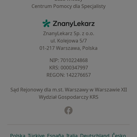
Centrum Pomocy dla Specjalisty
Kontakt
ZnanyLekarz - Strona główna
ZnanyLekarz Sp. z o.o.
ul. Kolejowa 5/7
01-217 Warszawa, Polska
NIP: ⁠7010224868
KRS: ⁠0000347997
REGON: ⁠142276657
Sąd Rejonowy dla m.st. Warszawy w Warszawie XII
Wydział Gospodarczy KRS
Facebook
otwiera się w nowej karcie
otwiera się w nowej karcie
otwiera się w nowej karcie
otwiera się w nowej karcie
otwiera się w nowej karci
otwiera się
otwi
Polska
,
Türkiye
,
España
,
Italia
,
Deutschland
,
Česko
,