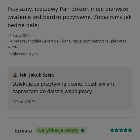
Przyjazny, rzeczowy Pan doktor, moje pierwsze
wrażenie jest bardzo pozytywne. Zobaczymy jak
będzie dalej
21 lipca 2026
•
CMR Przychodnie Lekarskie
•
konsultacja psychiatryczna (pierwsza
wizyta)
w opinii użytkownika K.Rz
•
zgłoś nadużycie
lek. Jakub Szeja
Dziękuję za pozytywną ocenę, pozdrawiam i
zapraszam do dalszej współpracy
27 lipca 2026
Łukasz
Weryfikacja wizyty
Ł