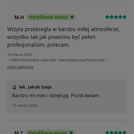
M.H
Weryfikacja wizyty
M
Wizyta przebiegła w bardzo miłej atmosferze,
wszystko tak jak powinno być pełen
profesjonalizm, polecam.
10 marca 2026
•
CMR Przychodnie Lekarskie
•
konsultacja psychiatryczna
•
w opinii użytkownika M.H
zgłoś nadużycie
lek. Jakub Szeja
Bardzo mi miło i dziękuję. Pozdrawiam.
15 marca 2026
M.Z
Weryfikacja wizyty
M