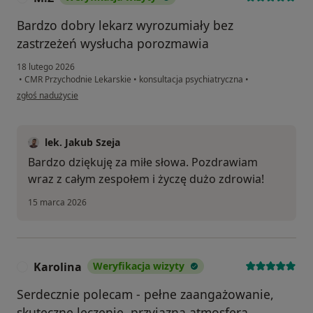
Bardzo dobry lekarz wyrozumiały bez
zastrzeżeń wysłucha porozmawia
18 lutego 2026
•
CMR Przychodnie Lekarskie
•
konsultacja psychiatryczna
•
w opinii użytkownika M.Z
zgłoś nadużycie
lek. Jakub Szeja
Bardzo dziękuję za miłe słowa. Pozdrawiam
wraz z całym zespołem i życzę dużo zdrowia!
15 marca 2026
Karolina
Weryfikacja wizyty
K
Serdecznie polecam - pełne zaangażowanie,
skuteczne leczenie, przyjazną atmosfera.