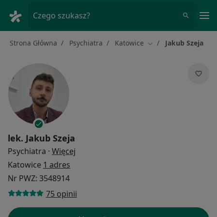
Me
Czego szukasz?
Strona Główna
Psychiatra
Katowice
Jakub Szeja
Zmień miasto
lek.
Jakub Szeja
O specjalizacjach
Psychiatra
·
Więcej
Katowice
1 adres
Nr PWZ: 3548914
75 opinii