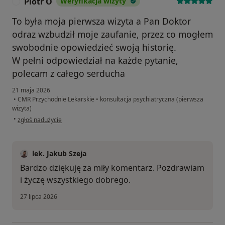
Piotr O
Weryfikacja wizyty
P
To była moja pierwsza wizyta a Pan Doktor
odraz wzbudził moje zaufanie, przez co mogłem
swobodnie opowiedzieć swoją historię.
W pełni odpowiedział na każde pytanie,
polecam z całego serducha
21 maja 2026
•
CMR Przychodnie Lekarskie
•
konsultacja psychiatryczna (pierwsza
wizyta)
w opinii użytkownika Piotr O
•
zgłoś nadużycie
lek. Jakub Szeja
Bardzo dziękuję za miły komentarz. Pozdrawiam
i życzę wszystkiego dobrego.
27 lipca 2026