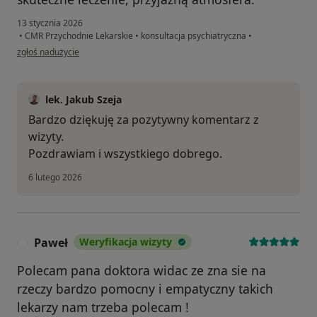
13 stycznia 2026
•
CMR Przychodnie Lekarskie
•
konsultacja psychiatryczna
•
w opinii użytkownika Karolina
zgłoś nadużycie
lek. Jakub Szeja
Bardzo dziękuję za pozytywny komentarz z
wizyty.
Pozdrawiam i wszystkiego dobrego.
6 lutego 2026
Paweł
Weryfikacja wizyty
P
Polecam pana doktora widac ze zna sie na
rzeczy bardzo pomocny i empatyczny takich
lekarzy nam trzeba polecam !