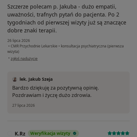
Szczerze polecam p. Jakuba - dużo empatii,
uważności, trafnych pytań do pacjenta. Po 2
tygodniach od pierwszej wizyty już są znaczące
dobre znaki terapii.
26 lipca 2026
•
CMR Przychodnie Lekarskie
•
konsultacja psychiatryczna (pierwsza
wizyta)
w opinii użytkownika M
•
zgłoś nadużycie
lek. Jakub Szeja
Bardzo dziękuję za pozytywną opinię.
Pozdrawiam i życzę dużo zdrowia.
27 lipca 2026
K.Rz
Weryfikacja wizyty
K