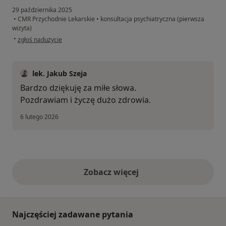
29 października 2025
•
CMR Przychodnie Lekarskie
•
konsultacja psychiatryczna (pierwsza
wizyta)
w opinii użytkownika Paweł
•
zgłoś nadużycie
lek. Jakub Szeja
Bardzo dziękuję za miłe słowa.
Pozdrawiam i życzę dużo zdrowia.
6 lutego 2026
Zobacz więcej
opinie powyżej
Najczęściej zadawane pytania