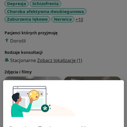
Depresja
Schizofrenia
Choroba afektywna dwubiegunowa
a11y_sr_more_disea
Zaburzenia lękowe
Nerwica
+10
Pacjenci których przyjmuję
Dorośli
Rodzaje konsultacji
Stacjonarne
Zobacz lokalizacje (1)
Zdjęcia i filmy
Zobacz galerię (4)