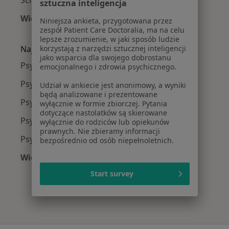
sztuczna inteligencja
Więcej (15)
Niniejsza ankieta, przygotowana przez
Więcej w kategorii: Najczęście leczone chorob
zespół Patient Care Doctoralia, ma na celu
lepsze zrozumienie, w jaki sposób ludzie
Najpopularniejsze ubezpieczenia
korzystają z narzędzi sztucznej inteligencji
jako wsparcia dla swojego dobrostanu
Psychiatrzy z Allianz w Katowicach
emocjonalnego i zdrowia psychicznego.
Psychiatrzy z POLMED w Katowicach
Udział w ankiecie jest anonimowy, a wyniki
będą analizowane i prezentowane
Psychiatrzy z Signal Iduna w Katowicach
wyłącznie w formie zbiorczej. Pytania
dotyczące nastolatków są skierowane
Psychiatrzy z NFZ w Katowicach
wyłącznie do rodziców lub opiekunów
prawnych. Nie zbieramy informacji
Psychiatrzy z LUX MED w Katowicach
bezpośrednio od osób niepełnoletnich.
Więcej (6)
Więcej w kategorii: Najpopularniejsze ubezpie
Start survey