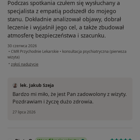
Podczas spotkania czułem się wysłuchany a
specjalista z empatią podszedł do mojego
stanu. Dokładnie analizował objawy, dobrał
leczenie i wyjaśnił jego cel, a także zbudował
atmosferę bezpieczeństwa i szacunku.
30 czerwca 2026
•
CMR Przychodnie Lekarskie
•
konsultacja psychiatryczna (pierwsza
wizyta)
w opinii użytkownika Łukasz
•
zgłoś nadużycie
lek. Jakub Szeja
Bardzo mi miło, że jest Pan zadowolony z wizyty.
Pozdrawiam i życzę dużo zdrowia.
27 lipca 2026