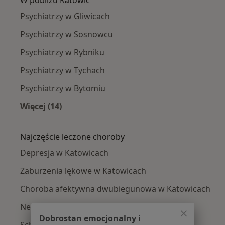
Psychiatrzy w Gliwicach
Psychiatrzy w Sosnowcu
Psychiatrzy w Rybniku
Psychiatrzy w Tychach
Psychiatrzy w Bytomiu
Więcej (14)
Więcej w kategorii: W pobliżu Katowic
Najczęście leczone choroby
Depresja w Katowicach
Zaburzenia lękowe w Katowicach
Choroba afektywna dwubiegunowa w Katowicach
Nerwica w Katowicach
Dobrostan emocjonalny i
Schizofrenia w Katowicach