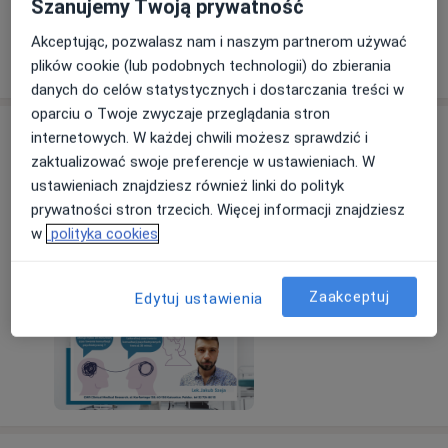
Szanujemy Twoją prywatność
Akceptując, pozwalasz nam i naszym partnerom używać
Pokaż więcej
o doświadczeniu
plików cookie (lub podobnych technologii) do zbierania
danych do celów statystycznych i dostarczania treści w
oparciu o Twoje zwyczaje przeglądania stron
Aktualności
internetowych. W każdej chwili możesz sprawdzić i
zaktualizować swoje preferencje w ustawieniach. W
lek. Jakub Szeja
ustawieniach znajdziesz również linki do polityk
Aleja Wojciecha Korfantego 138, 40-156 Katowice
prywatności stron trzecich. Więcej informacji znajdziesz
Zapraszamy na konsultację .
w
polityka cookies
12/07/2023
Zaakceptuj
Edytuj ustawienia