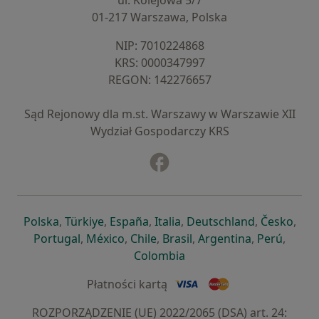
ul. Kolejowa 5/7
01-217 Warszawa, Polska
NIP: ⁠7010224868
KRS: ⁠0000347997
REGON: ⁠142276657
Sąd Rejonowy dla m.st. Warszawy w Warszawie XII
Wydział Gospodarczy KRS
Facebook
otwiera się w nowej karcie
otwiera się w nowej karcie
otwiera się w nowej karcie
otwiera się w nowej karcie
otwiera się w nowej karci
otwiera się
otwi
Polska
,
Türkiye
,
España
,
Italia
,
Deutschland
,
Česko
,
otwiera się w nowej karcie
otwiera się w nowej karcie
otwiera się w nowej karcie
otwiera się w nowej kar
otwiera się 
otwier
Portugal
,
México
,
Chile
,
Brasil
,
Argentina
,
Perú
,
otwiera się w nowej karc
Colombia
Płatności kartą
ROZPORZĄDZENIE (UE) 2022/2065 (DSA) art. 24: