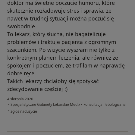
doktor ma świetne poczucie humoru, które
skutecznie rozładowuje stres i sprawia, że
nawet w trudnej sytuacji można poczuć się
swobodnie.
To lekarz, który słucha, nie bagatelizuje
problemów i traktuje pacjenta z ogromnym
szacunkiem. Po wizycie wyszłam nie tylko z
konkretnym planem leczenia, ale również ze
spokojem i poczuciem, że trafiłam w naprawdę
dobre ręce.
Takich lekarzy chciałoby się spotykać
zdecydowanie częściej :)
4 sierpnia 2026
•
Specjalistyczne Gabinety Lekarskie Medix
•
konsultacja flebologiczna
w opinii użytkownika Małgorzata
•
zgłoś nadużycie