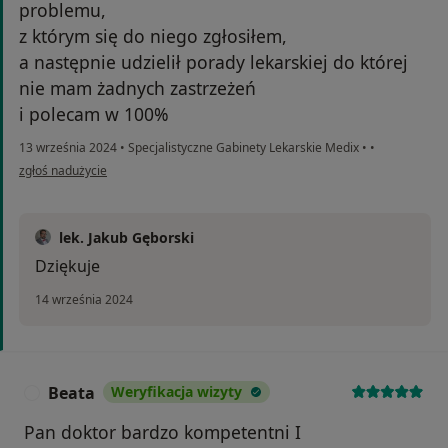
problemu,
z którym się do niego zgłosiłem,
a następnie udzielił porady lekarskiej do której
nie mam żadnych zastrzeżeń
i polecam w 100%
13 września 2024
•
Specjalistyczne Gabinety Lekarskie Medix
•
•
w opinii użytkownika Rafał F
zgłoś nadużycie
lek. Jakub Gęborski
Dziękuje
14 września 2024
Beata
Weryfikacja wizyty
B
Pan doktor bardzo kompetentni I