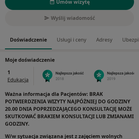
Umów wizytę
Wyślij wiadomość
Doświadczenie
Usługi i ceny
Adresy
Ubezpi
Moje doświadczenie
1
Edukacja
Ważna informacja dla Pacjentów: BRAK
POTWIERDZENIA WIZYTY NAJPÓŻNIEJ DO GODZINY
20.00 DNIA POPRZEDZAJĄCEGO KONSULTACJĘ MOŻE
SKUTKOWAĆ BRAKIEM KONSULTACJI LUB ZMIANAMI
GODZINY.
W/w sytuacja związana jest z zajęciem wolnych