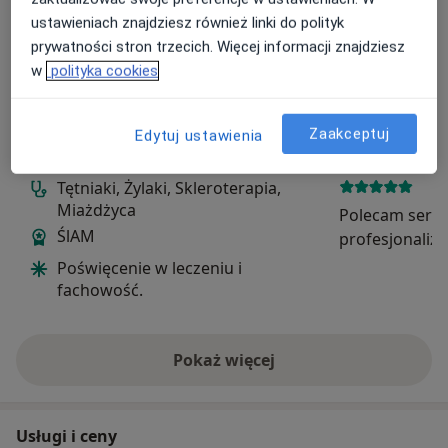
ustawieniach znajdziesz również linki do polityk
prywatności stron trzecich. Więcej informacji znajdziesz
w
polityka cookies
Zobacz galerię (4)
Zaakceptuj
Edytuj ustawienia
W pigułce
Tętniaki, Żylaki, Skleroterapia,
Miażdżyca
Polecam serde
ŚlAM
profesjonaliz
najwyższym po
Poświęcenie w leczeniu i
sprawny , szyb
fachowość.
wszystko dokł
Pan doktor i j
empatyczni...
Pokaż więcej
o doświadczeniu
Usługi i ceny