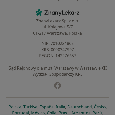
Kontakt
ZnanyLekarz - Strona główna
ZnanyLekarz Sp. z o.o.
ul. Kolejowa 5/7
01-217 Warszawa, Polska
NIP: ⁠7010224868
KRS: ⁠0000347997
REGON: ⁠142276657
Sąd Rejonowy dla m.st. Warszawy w Warszawie XII
Wydział Gospodarczy KRS
Facebook
otwiera się w nowej karcie
otwiera się w nowej karcie
otwiera się w nowej karcie
otwiera się w nowej karcie
otwiera się w nowej karci
otwiera się
otwi
Polska
,
Türkiye
,
España
,
Italia
,
Deutschland
,
Česko
,
otwiera się w nowej karcie
otwiera się w nowej karcie
otwiera się w nowej karcie
otwiera się w nowej kar
otwiera się 
otwier
Portugal
,
México
,
Chile
,
Brasil
,
Argentina
,
Perú
,