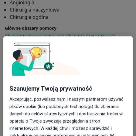
Angiologia
Chirurgia naczyniowa
Chirurgia ogólna
Główne obszary pomocy
Żylaki kończyn dolnych
Żylaki
Miażdżyca
a11y_sr_more_diseases
Pajączki
Owrzodzenia
+8
Pacjenci których przyjmuję
Dorośli
Rodzaje konsultacji
Szanujemy Twoją prywatność
Stacjonarne
Zobacz lokalizacje (3)
Konsultacje online
Zobacz kalendarz online
Akceptując, pozwalasz nam i naszym partnerom używać
plików cookie (lub podobnych technologii) do zbierania
Zdjęcia i filmy
danych do celów statystycznych i dostarczania treści w
oparciu o Twoje zwyczaje przeglądania stron
internetowych. W każdej chwili możesz sprawdzić i
zaktualizować swoje preferencje w ustawieniach. W