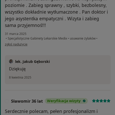
poziomie . Zabieg sprawny , szybki, bezbolesny,
wszystko dokładnie wytłumaczone . Pan doktor i
jego asystentka empatyczni . Wizyta i zabieg
sama przyjemnoś!!!
31 marca 2025
•
Specjalistyczne Gabinety Lekarskie Medix
•
usuwanie żylaków
•
w opinii użytkownika Magda S.
zgłoś nadużycie
lek. Jakub Gęborski
Dziękuję
8 kwietnia 2025
Sławomir 36 lat
Weryfikacja wizyty
S
Serdecznie polecam, pełen profesjonalizm i