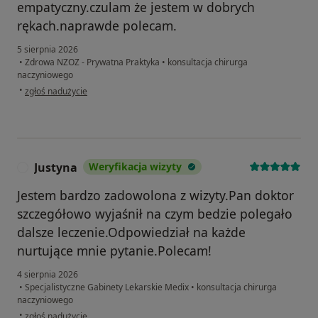
empatyczny.czulam że jestem w dobrych
rękach.naprawde polecam.
5 sierpnia 2026
•
Zdrowa NZOZ - Prywatna Praktyka
•
konsultacja chirurga
naczyniowego
w opinii użytkownika Beata
•
zgłoś nadużycie
Justyna
Weryfikacja wizyty
J
Jestem bardzo zadowolona z wizyty.Pan doktor
szczegółowo wyjaśnił na czym bedzie polegało
dalsze leczenie.Odpowiedział na każde
nurtujące mnie pytanie.Polecam!
4 sierpnia 2026
•
Specjalistyczne Gabinety Lekarskie Medix
•
konsultacja chirurga
naczyniowego
w opinii użytkownika Justyna
•
zgłoś nadużycie