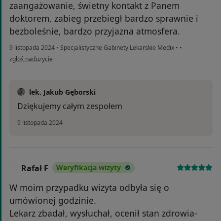
zaangażowanie, świetny kontakt z Panem
doktorem, zabieg przebiegł bardzo sprawnie i
bezboleśnie, bardzo przyjazna atmosfera.
9 listopada 2024
•
Specjalistyczne Gabinety Lekarskie Medix
•
•
w opinii użytkownika Sławomir 36 lat
zgłoś nadużycie
lek. Jakub Gęborski
Dziękujemy całym zespołem
9 listopada 2024
Rafał F
Weryfikacja wizyty
R
W moim przypadku wizyta odbyła się o
umówionej godzinie.
Lekarz zbadał, wysłuchał, ocenił stan zdrowia-