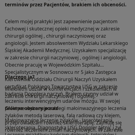
terminów przez Pacjentów, brakiem ich obceności.
Celem mojej praktyki jest zapewnienie pacjentom
fachowej i skutecznej opieki medycznej w zakresie
chirurgii ogólnej , chirurgii naczyniowej oraz
angiologii. Jestem absolwentem Wydziału Lekarskiego
Śląskiej Akademii Medycznej. Uzyskałem specjalizację
w zakresie chirurgii naczyniowej , ogólnej i angiologii.
Obecnie pracuję w Wojewódzkim Szpitalu
Specjalistycznym w Sosnowcu nr 5 jako Zastępca
Dlaczego ja?
Kierownika Oddziału Chirurgii Naczyń Uzyskałem
certyfikat Polskiego Towarzystwa USG w zakresie
Wieloletni udział w konferencjach i szkoleniach w
badania Dopplera naczyń. Brałem czynny udział w
zakresie chirurgii naczyniowej i ogólnej.
leczeniu interwencyjnym udarów mózgu. W swojej
praktyce wykonuje zabiegi małoinwazyjnego leczenia
Główne obszary porad
żylaków metodą laserową, falą radiową czy klejem,
Małoinwazyjne leczenie żylaków - laseroterapia,
przeprowadzam również skleroterapię. Zajmuję się
skleroterapia. Diagnostyka USG Doppler tętnic i żył
również leczeniem zmian naczyniowych. W zakresie
Leczenie miażdżycy kończyn dolnych, tętniaków i