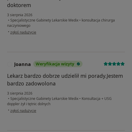
doktorem
3 sierpnia 2026
•
Specjalistyczne Gabinety Lekarskie Medix
•
konsultacja chirurga
naczyniowego
w opinii użytkownika Katarzyna
•
zgłoś nadużycie
Joanna
Weryfikacja wizyty
J
Lekarz bardzo dobrze udzielił mi porady.Jestem
bardzo zadowolona
3 sierpnia 2026
•
Specjalistyczne Gabinety Lekarskie Medix
•
Konsultacja + USG
doppler żył i tętnic dolnych
w opinii użytkownika Joanna
•
zgłoś nadużycie