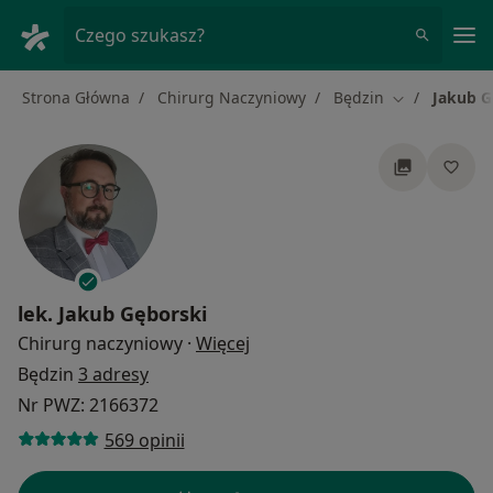
Me
Czego szukasz?
Strona Główna
Chirurg Naczyniowy
Będzin
Jakub G
Zmień miasto
lek.
Jakub Gęborski
O specjalizacjach
Chirurg naczyniowy
·
Więcej
Będzin
3 adresy
Nr PWZ: 2166372
569 opinii