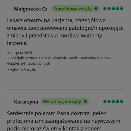
Małgorzata Cz.
Weryfikacja wizyty
M
Lekarz otwarty na pacjenta, szczegółowo
omawia zaobserwowane patologie/niepokojące
zmiany i przedstawia możliwe warianty
leczenia.
3 sierpnia 2026
•
Specjalistyczne Gabinety Lekarskie Medix
•
Konsultacja + USG
doppler żył i tętnic dolnych
w opinii użytkownika Małgorzata Cz.
•
zgłoś nadużycie
Katarzyna
Weryfikacja wizyty
K
Serdecznie polecam Pana doktora, pełen
profesjonalizm,zaangażowanie na najwyższym
poziomie oraz świetny kontak z Panem