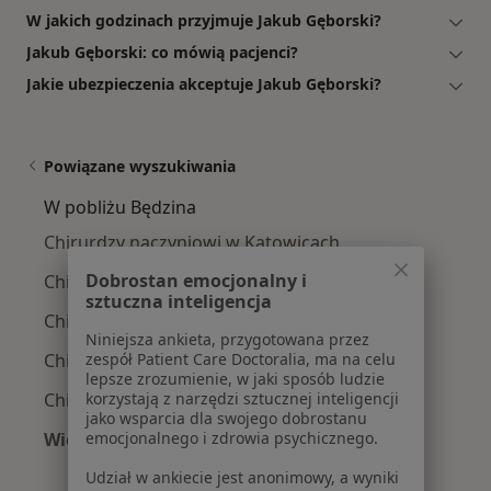
W jakich godzinach przyjmuje Jakub Gęborski?
Jakub Gęborski: co mówią pacjenci?
Jakie ubezpieczenia akceptuje Jakub Gęborski?
Powiązane wyszukiwania
W pobliżu Będzina
Chirurdzy naczyniowi w Katowicach
Dobrostan emocjonalny i
Chirurdzy naczyniowi w Sosnowcu
sztuczna inteligencja
Chirurdzy naczyniowi w Tychach
Niniejsza ankieta, przygotowana przez
zespół Patient Care Doctoralia, ma na celu
Chirurdzy naczyniowi w Bytomiu
lepsze zrozumienie, w jaki sposób ludzie
korzystają z narzędzi sztucznej inteligencji
Chirurdzy naczyniowi w Chorzowie
jako wsparcia dla swojego dobrostanu
emocjonalnego i zdrowia psychicznego.
Więcej (13)
Więcej w kategorii: W pobliżu Będzina
Udział w ankiecie jest anonimowy, a wyniki