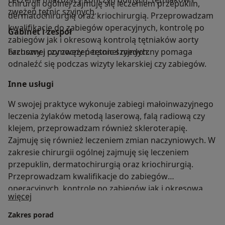
chirurgii ogólnej zajmuję się leczeniem przepuklin,
zwężeń tętnic szyjnych.
dermatochirurgią oraz kriochirurgią. Przeprowadzam
kwalifikacje do zabiegów operacyjnych, kontrolę po
Gabinet i zespół
zabiegów jak i okresową kontrolą tętniaków aorty
brzusznej czy zwężeń tętnic szyjnych.
Fachowy i pomocny personel medyczny pomaga
odnaleźć się podczas wizyty lekarskiej czy zabiegów.
Inne usługi
W swojej praktyce wykonuje zabiegi małoinwazyjnego
leczenia żylaków metodą laserową, falą radiową czy
klejem, przeprowadzam również skleroterapię.
Zajmuję się również leczeniem zmian naczyniowych. W
zakresie chirurgii ogólnej zajmuję się leczeniem
przepuklin, dermatochirurgią oraz kriochirurgią.
Przeprowadzam kwalifikacje do zabiegów
operacyjnych, kontrolę po zabiegów jak i okresową
O mnie
więcej
kontrolą tętniaków aorty brzusznej czy zwężeń tętnic
szyjnych.
Zakres porad