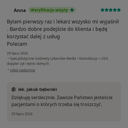
Anna
Weryfikacja wizyty
A
Bylam pierwszy raz i lekarz wszysko mi wyjaśnił
. Bardzo dobre podejście do klienta i będę
korzystać dalej z usług
Polecam
29 lipca 2026
•
Specjalistyczne Gabinety Lekarskie Medix
•
Konsultacja + USG
doppler żył i tętnic dolnych
w opinii użytkownika Anna
•
zgłoś nadużycie
lek. Jakub Gęborski
Dziękuję serdecznie. Zawsze Państwo jesteście
pacjentami o których trzeba się troszczyć.
29 lipca 2026