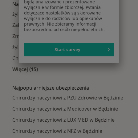
będą analizowane i prezentowane
Najczęście leczone choroby
wyłącznie w formie zbiorczej. Pytania
dotyczące nastolatków są skierowane
żylaki kończyn dolnych w Będzinie
wyłącznie do rodziców lub opiekunów
prawnych. Nie zbieramy informacji
Zakrzepica żylna w Będzinie
bezpośrednio od osób niepełnoletnich.
Zmiany skórne w Będzinie
żylaki w Będzinie
Start survey
Choroby chirurgiczne w Będzinie
Więcej (15)
Więcej w kategorii: Najczęście leczone chorob
Najpopularniejsze ubezpieczenia
Chirurdzy naczyniowi z PZU Zdrowie w Będzinie
Chirurdzy naczyniowi z Medicover w Będzinie
Chirurdzy naczyniowi z LUX MED w Będzinie
Chirurdzy naczyniowi z NFZ w Będzinie