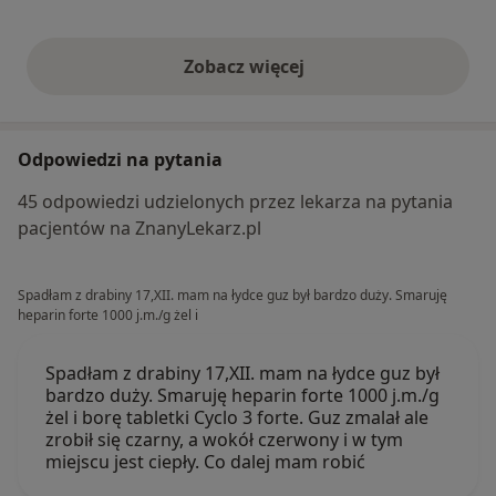
Zobacz więcej
opinie powyżej
Odpowiedzi na pytania
45 odpowiedzi udzielonych przez lekarza na pytania
pacjentów na ZnanyLekarz.pl
Spadłam z drabiny 17,XII. mam na łydce guz był bardzo duży. Smaruję
heparin forte 1000 j.m./g żel i
Spadłam z drabiny 17,XII. mam na łydce guz był
bardzo duży. Smaruję heparin forte 1000 j.m./g
żel i borę tabletki Cyclo 3 forte. Guz zmalał ale
zrobił się czarny, a wokół czerwony i w tym
miejscu jest ciepły. Co dalej mam robić