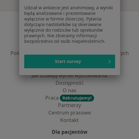
Udział w ankiecie jest anonimowy, a wyniki
będą analizowane i prezentowane
Serwis
wyłącznie w formie zbiorczej. Pytania
dotyczące nastolatków są skierowane
wyłącznie do rodziców lub opiekunów
Regulamin
prawnych. Nie zbieramy informacji
Polityka prywatności pacjentów
bezpośrednio od osób niepełnoletnich.
Polityka prywatności profesjonalistów
Polityka prywatności dla profesjonalistów, których
dane pozyskaliśmy samodzielnie
Start survey
Polityka cookies
Jak działają wyniki wyszukiwania
Dostępność
O nas
Praca
Rekrutujemy!
Partnerzy
Centrum prasowe
Kontakt
Dla pacjentów