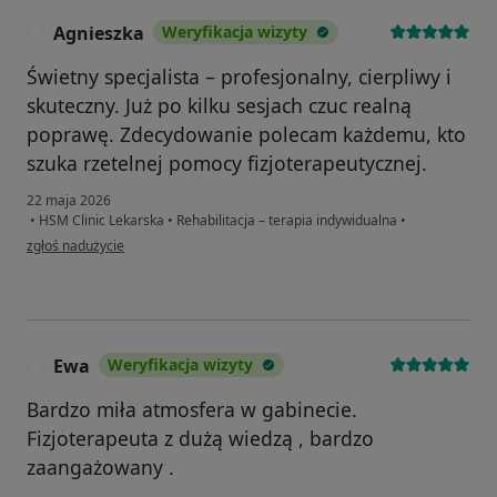
Agnieszka
Weryfikacja wizyty
A
Świetny specjalista – profesjonalny, cierpliwy i
skuteczny. Już po kilku sesjach czuc realną
poprawę. Zdecydowanie polecam każdemu, kto
szuka rzetelnej pomocy fizjoterapeutycznej.
22 maja 2026
•
HSM Clinic Lekarska
•
Rehabilitacja – terapia indywidualna
•
w opinii użytkownika Agnieszka
zgłoś nadużycie
Ewa
Weryfikacja wizyty
E
Bardzo miła atmosfera w gabinecie.
Fizjoterapeuta z dużą wiedzą , bardzo
zaangażowany .