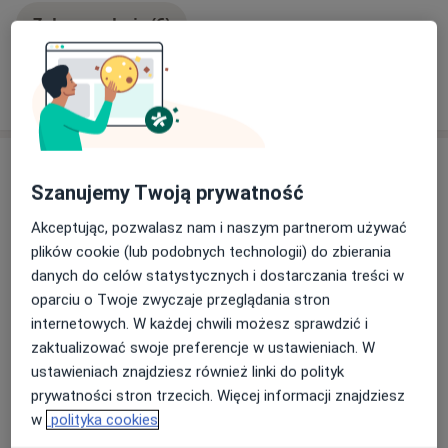
Zobacz galerię (6)
Pokaż więcej
o doświadczeniu
Usługi i ceny
Szanujemy Twoją prywatność
Konsultacja fizjoterapeutyczna
Umów wizytę
Akceptując, pozwalasz nam i naszym partnerom używać
200 zł
Szczegóły
plików cookie (lub podobnych technologii) do zbierania
danych do celów statystycznych i dostarczania treści w
Badania kręgosłupa
oparciu o Twoje zwyczaje przeglądania stron
Umów wizytę
200 zł
Szczegóły
internetowych. W każdej chwili możesz sprawdzić i
zaktualizować swoje preferencje w ustawieniach. W
ustawieniach znajdziesz również linki do polityk
Fizjoterapia pourazowa
Umów wizytę
prywatności stron trzecich. Więcej informacji znajdziesz
200 zł
Szczegóły
w
polityka cookies