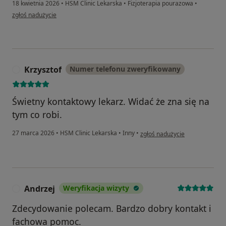
18 kwietnia 2026
•
HSM Clinic Lekarska
•
Fizjoterapia pourazowa
•
w opinii użytkownika Ewa
zgłoś nadużycie
Krzysztof
Numer telefonu zweryfikowany
K
Świetny kontaktowy lekarz. Widać że zna się na
tym co robi.
w opinii użytkownika Krzysztof
27 marca 2026
•
HSM Clinic Lekarska
•
Inny
•
zgłoś nadużycie
Andrzej
Weryfikacja wizyty
A
Zdecydowanie polecam. Bardzo dobry kontakt i
fachowa pomoc.