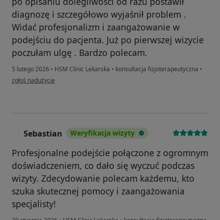
po opisaniu dolegliwości od razu postawił
diagnozę i szczegółowo wyjaśnił problem .
Widać profesjonalizm i zaangażowanie w
podejściu do pacjenta. Już po pierwszej wizycie
poczułam ulgę . Bardzo polecam.
5 lutego 2026
•
HSM Clinic Lekarska
•
konsultacja fizjoterapeutyczna
•
w opinii użytkownika Ewelina
zgłoś nadużycie
Sebastian
Weryfikacja wizyty
S
Profesjonalne podejście połączone z ogromnym
doświadczeniem, co dało się wyczuć podczas
wizyty. Zdecydowanie polecam każdemu, kto
szuka skutecznej pomocy i zaangażowania
specjalisty!