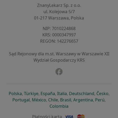
ZnanyLekarz Sp. z o.o.
ul. Kolejowa 5/7
01-217 Warszawa, Polska
NIP: ⁠7010224868
KRS: ⁠0000347997
REGON: ⁠142276657
Sąd Rejonowy dla m.st. Warszawy w Warszawie XII
Wydział Gospodarczy KRS
Facebook
otwiera się w nowej karcie
otwiera się w nowej karcie
otwiera się w nowej karcie
otwiera się w nowej karcie
otwiera się w nowej karci
otwiera się
otwi
Polska
,
Türkiye
,
España
,
Italia
,
Deutschland
,
Česko
,
otwiera się w nowej karcie
otwiera się w nowej karcie
otwiera się w nowej karcie
otwiera się w nowej kar
otwiera się 
otwier
Portugal
,
México
,
Chile
,
Brasil
,
Argentina
,
Perú
,
otwiera się w nowej karc
Colombia
Płatności kartą