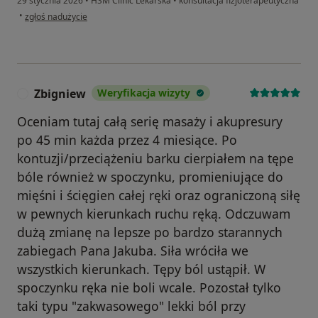
29 stycznia 2026
•
HSM Clinic Lekarska
•
konsultacja fizjoterapeutyczna
w opinii użytkownika Sebastian
•
zgłoś nadużycie
Zbigniew
Weryfikacja wizyty
Z
Oceniam tutaj całą serię masaży i akupresury
po 45 min każda przez 4 miesiące. Po
kontuzji/przeciążeniu barku cierpiałem na tępe
bóle również w spoczynku, promieniujące do
mięśni i ścięgien całej ręki oraz ograniczoną siłę
w pewnych kierunkach ruchu ręką. Odczuwam
dużą zmianę na lepsze po bardzo starannych
zabiegach Pana Jakuba. Siła wróciła we
wszystkich kierunkach. Tępy ból ustąpił. W
spoczynku ręka nie boli wcale. Pozostał tylko
taki typu "zakwasowego" lekki ból przy