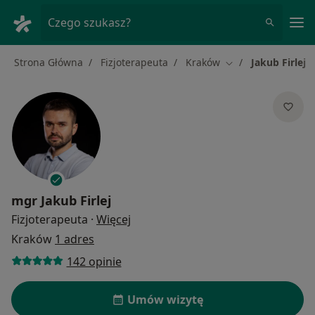
Me
Czego szukasz?
Strona Główna
Fizjoterapeuta
Kraków
Jakub Firlej
Zmień miasto
mgr
Jakub Firlej
O specjalizacjach
Fizjoterapeuta
·
Więcej
Kraków
1 adres
142 opinie
Umów wizytę