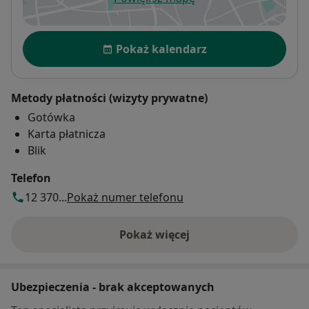
otwiera się w nowej karcie
Dostępność
Pokaż kalendarz
Metody płatności (wizyty prywatne)
Gotówka
Karta płatnicza
Blik
Telefon
12 370...
Pokaż numer telefonu
Pokaż więcej
o adresie
Ubezpieczenia - brak akceptowanych