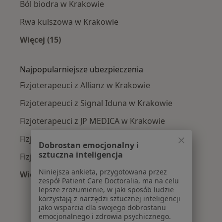
Ból biodra w Krakowie
Rwa kulszowa w Krakowie
Więcej (15)
Więcej w kategorii: Najczęście leczone chorob
Najpopularniejsze ubezpieczenia
Fizjoterapeuci z Allianz w Krakowie
Fizjoterapeuci z Signal Iduna w Krakowie
Fizjoterapeuci z JP MEDICA w Krakowie
Fizjoterapeuci z TU Zdrowie w Krakowie
Dobrostan emocjonalny i
sztuczna inteligencja
Fizjoterapeuci z Świat Zdrowia w Krakowie
Niniejsza ankieta, przygotowana przez
Więcej (11)
zespół Patient Care Doctoralia, ma na celu
Więcej w kategorii: Najpopularniejsze ubezpi
lepsze zrozumienie, w jaki sposób ludzie
korzystają z narzędzi sztucznej inteligencji
jako wsparcia dla swojego dobrostanu
emocjonalnego i zdrowia psychicznego.