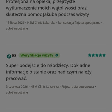
Profesjonalna opieka, przejrzyste
wytłumaczenie moich wątpliwości oraz
skuteczna pomoc Jakuba podczas wizyty
13 lipca 2026
•
HSM Clinic Lekarska
•
konsultacja fizjoterapeutyczna
•
w opinii użytkownika MS
zgłoś nadużycie
ES
Weryfikacja wizyty
E
Super podejście do młodzieży. Dokladne
informacje o stanie oraz nad czym należy
pracować.
3 czerwca 2026
•
HSM Clinic Lekarska
•
Fizjoterapia pourazowa
•
w opinii użytkownika ES
zgłoś nadużycie