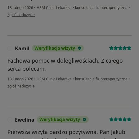
13 lutego 2026
•
HSM Clinic Lekarska
•
konsultacja fizjoterapeutyczna
•
w opinii użytkownika Andrzej
zgłoś nadużycie
Kamil
Weryfikacja wizyty
K
Fachowa pomoc w dolegliwościach. Z całego
serca polecam.
13 lutego 2026
•
HSM Clinic Lekarska
•
konsultacja fizjoterapeutyczna
•
w opinii użytkownika Kamil
zgłoś nadużycie
Ewelina
Weryfikacja wizyty
E
Pierwsza wizyta bardzo pozytywna. Pan Jakub