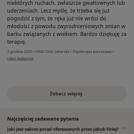
niektórych ruchach, zwłaszcza gwałtownych lub
uderzeniach. Lecz myślę, że trzeba się już
pogodzić z tym, że ręka już nie wróci do
młodości z powodu zwyrodnieniowych zmian w
barku związanych z wiekiem. Bardzo dziękuję za
terapię.
3 grudnia 2025
•
HSM Clinic Lekarska
•
Fizjoterapia pourazowa
•
w opinii użytkownika Zbigniew
zgłoś nadużycie
Zobacz więcej
opinie powyżej
Najczęściej zadawane pytania
Jaki jest zakres porad oferowanych przez Jakub Firlej?