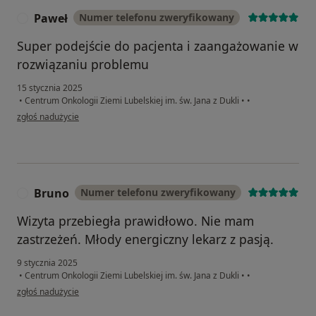
Paweł
Numer telefonu zweryfikowany
P
Super podejście do pacjenta i zaangażowanie w
rozwiązaniu problemu
15 stycznia 2025
•
Centrum Onkologii Ziemi Lubelskiej im. św. Jana z Dukli
•
•
w opinii użytkownika Paweł
zgłoś nadużycie
Bruno
Numer telefonu zweryfikowany
B
Wizyta przebiegła prawidłowo. Nie mam
zastrzeżeń. Młody energiczny lekarz z pasją.
9 stycznia 2025
•
Centrum Onkologii Ziemi Lubelskiej im. św. Jana z Dukli
•
•
w opinii użytkownika Bruno
zgłoś nadużycie