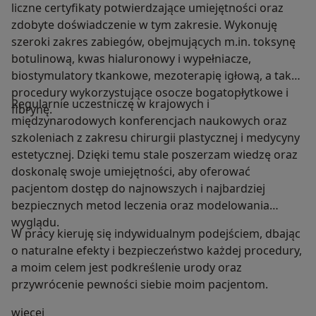
liczne certyfikaty potwierdzające umiejętności oraz
zdobyte doświadczenie w tym zakresie. Wykonuję
szeroki zakres zabiegów, obejmujących m.in. toksynę
botulinową, kwas hialuronowy i wypełniacze,
biostymulatory tkankowe, mezoterapię igłową, a także
procedury wykorzystujące osocze bogatopłytkowe i
Regularnie uczestniczę w krajowych i
fibrynę.
międzynarodowych konferencjach naukowych oraz
szkoleniach z zakresu chirurgii plastycznej i medycyny
estetycznej. Dzięki temu stale poszerzam wiedzę oraz
doskonalę swoje umiejętności, aby oferować
pacjentom dostęp do najnowszych i najbardziej
bezpiecznych metod leczenia oraz modelowania
wyglądu.
W pracy kieruję się indywidualnym podejściem, dbając
o naturalne efekty i bezpieczeństwo każdej procedury,
a moim celem jest podkreślenie urody oraz
przywrócenie pewności siebie moim pacjentom.
O mnie
więcej