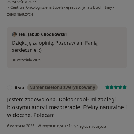
29 września 2025
•
Centrum Onkologii Ziemi Lubelskiej im. św. Jana z Dukli
•
Inny
•
w opinii użytkownika Aleksandra
zgłoś nadużycie
lek. Jakub Chodkowski
Dziękuję za opinię. Pozdrawiam Panią
serdecznie. :)
30 września 2025
Asia
Numer telefonu zweryfikowany
A
Jestem zadowolona. Doktor robił mi zabiegi
biostymulatory i mezoterapie. Efekty naturalne i
widoczne. Polecam
w opinii użytkownika Asia
6 września 2025
•
W innym miejscu
•
Inny
•
zgłoś nadużycie