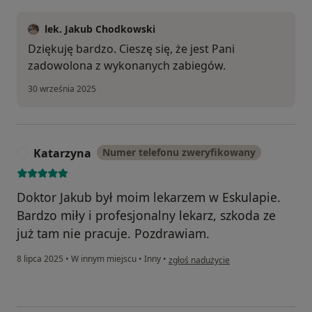
lek. Jakub Chodkowski
Dziękuję bardzo. Cieszę się, że jest Pani
zadowolona z wykonanych zabiegów.
30 września 2025
Katarzyna
Numer telefonu zweryfikowany
K
Doktor Jakub był moim lekarzem w Eskulapie.
Bardzo miły i profesjonalny lekarz, szkoda ze
już tam nie pracuje. Pozdrawiam.
w opinii użytkownika Katarzyna
8 lipca 2025
•
W innym miejscu
•
Inny
•
zgłoś nadużycie