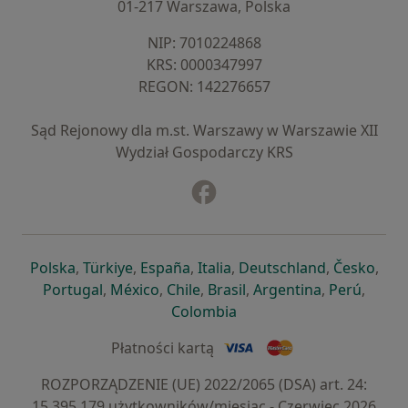
01-217 Warszawa, Polska
NIP: ⁠7010224868
KRS: ⁠0000347997
REGON: ⁠142276657
Sąd Rejonowy dla m.st. Warszawy w Warszawie XII
Wydział Gospodarczy KRS
Facebook
otwiera się w nowej karcie
otwiera się w nowej karcie
otwiera się w nowej karcie
otwiera się w nowej karcie
otwiera się w nowej karci
otwiera się
otwi
Polska
,
Türkiye
,
España
,
Italia
,
Deutschland
,
Česko
,
otwiera się w nowej karcie
otwiera się w nowej karcie
otwiera się w nowej karcie
otwiera się w nowej kar
otwiera się 
otwier
Portugal
,
México
,
Chile
,
Brasil
,
Argentina
,
Perú
,
otwiera się w nowej karc
Colombia
Płatności kartą
ROZPORZĄDZENIE (UE) 2022/2065 (DSA) art. 24:
15.395.179 użytkowników/miesiąc - Czerwiec 2026