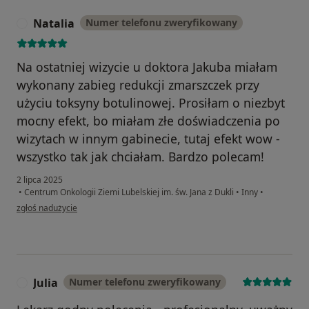
Natalia
Numer telefonu zweryfikowany
N
Na ostatniej wizycie u doktora Jakuba miałam
wykonany zabieg redukcji zmarszczek przy
użyciu toksyny botulinowej. Prosiłam o niezbyt
mocny efekt, bo miałam złe doświadczenia po
wizytach w innym gabinecie, tutaj efekt wow -
wszystko tak jak chciałam. Bardzo polecam!
2 lipca 2025
•
Centrum Onkologii Ziemi Lubelskiej im. św. Jana z Dukli
•
Inny
•
w opinii użytkownika Natalia
zgłoś nadużycie
Julia
Numer telefonu zweryfikowany
J