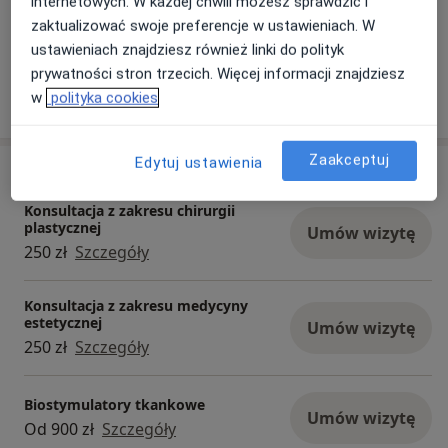
internetowych. W każdej chwili możesz sprawdzić i
zaktualizować swoje preferencje w ustawieniach. W
Zobacz galerię (1)
ustawieniach znajdziesz również linki do polityk
prywatności stron trzecich. Więcej informacji znajdziesz
Pokaż więcej
w
polityka cookies
o doświadczeniu
Zaakceptuj
Edytuj ustawienia
Usługi i ceny
Konsultacja z zakresu chirurgii
plastycznej
Umów wizytę
250 zł
Szczegóły
Konsultacja z zakresu medycyny
estetycznej
Umów wizytę
250 zł
Szczegóły
Biostymulatory tkankowe
Umów wizytę
Od 900 zł
Szczegóły