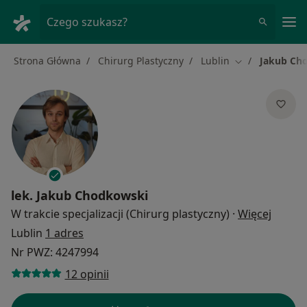
Me
Czego szukasz?
Strona Główna
Chirurg Plastyczny
Lublin
Jakub Ch
Zmień miasto
lek.
Jakub Chodkowski
O spec
W trakcie specjalizacji (Chirurg plastyczny)
·
Więcej
Lublin
1 adres
Nr PWZ: 4247994
12 opinii