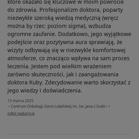
które okazało się kluczowe w moim powrocie
do zdrowia. Profesjonalizm doktora, poparty
niezwykle szeroką wiedzą medyczną (wręcz
można by rzec: poziom sigma), wzbudza
ogromne zaufanie. Dodatkowo, jego wyjątkowe
podejście oraz pozytywna aura sprawiają, że
wizyty odbywają się w niezwykle komfortowej
atmosferze, co znacząco wpływa na sam proces
leczenia. Jestem pod wielkim wrażeniem
zarówno skuteczności, jak i zaangażowania
doktora Kuby. Zdecydowanie warto skorzystać z
jego wiedzy i doświadczenia.
15 marca 2025
•
Centrum Onkologii Ziemi Lubelskiej im. św. Jana z Dukli
•
•
w opinii użytkownika Konto zostało usunięte
zgłoś nadużycie