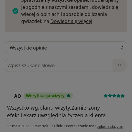
Sprawdzamy wszystkie opinie. Moderujemy
je zgodnie z naszymi zasadami, dowiedz się
więcej o opiniach i sposobie obliczania
Dowiedz się więce
gwiazdek na
Dowiedz się więcej
Szukaj w opiniach
AO
Weryfikacja wizyty
A
Wszystko wg.planu wizyty.Zamierzony
efekt.Lekarz uwzględnia życzenia klienta.
w opinii użytkownika
12 maja 2026
•
Czwartek 17 Clinic
•
Powiększanie ust
•
zgłoś nadużycie