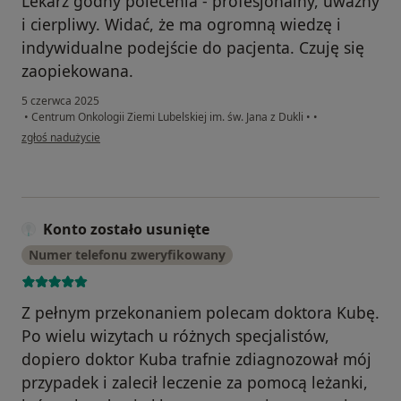
Lekarz godny polecenia - profesjonalny, uważny
i cierpliwy. Widać, że ma ogromną wiedzę i
indywidualne podejście do pacjenta. Czuję się
zaopiekowana.
5 czerwca 2025
•
Centrum Onkologii Ziemi Lubelskiej im. św. Jana z Dukli
•
•
w opinii użytkownika Julia
zgłoś nadużycie
Konto zostało usunięte
Numer telefonu zweryfikowany
Z pełnym przekonaniem polecam doktora Kubę.
Po wielu wizytach u różnych specjalistów,
dopiero doktor Kuba trafnie zdiagnozował mój
przypadek i zalecił leczenie za pomocą leżanki,