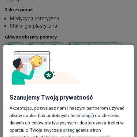
Zakres porad
Medycyna estetyczna
Chirurgia plastyczna
Główne obszary pomocy
Blizny
Choroby skóry
Defekty kosmetyczne
a11y_sr_more_diseases
Łysienie
Nadpotliwość
+32
Rodzaje konsultacji
Stacjonarne
Zobacz lokalizacje (1)
Zdjęcia i filmy
Szanujemy Twoją prywatność
Akceptując, pozwalasz nam i naszym partnerom używać
plików cookie (lub podobnych technologii) do zbierania
danych do celów statystycznych i dostarczania treści w
oparciu o Twoje zwyczaje przeglądania stron