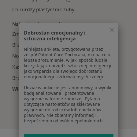
Chirurdzy plastyczni Czuby
Najczęście leczone choroby
Dobrostan emocjonalny i
Zmiany skórne w Lublinie
sztuczna inteligencja
Blizny w Lublinie
Niniejsza ankieta, przygotowana przez
zespół Patient Care Doctoralia, ma na celu
Nowotwory skóry w Lublinie
lepsze zrozumienie, w jaki sposób ludzie
korzystają z narzędzi sztucznej inteligencji
Kaszaki w Lublinie
jako wsparcia dla swojego dobrostanu
emocjonalnego i zdrowia psychicznego.
Brodawki w Lublinie
Udział w ankiecie jest anonimowy, a wyniki
Więcej (15)
będą analizowane i prezentowane
Więcej w kategorii: Najczęście leczone chorob
wyłącznie w formie zbiorczej. Pytania
dotyczące nastolatków są skierowane
wyłącznie do rodziców lub opiekunów
prawnych. Nie zbieramy informacji
bezpośrednio od osób niepełnoletnich.