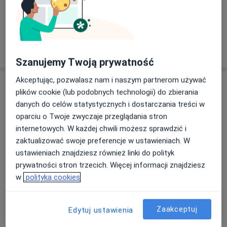
Dorośli
Dzieci
Pokaż więcej
o doświadczeniu
Szanujemy Twoją prywatność
Akceptując, pozwalasz nam i naszym partnerom używać
Usługi i ceny
plików cookie (lub podobnych technologii) do zbierania
Konsultacja endokrynologiczna
danych do celów statystycznych i dostarczania treści w
Od 250 zł
Szczegóły
oparciu o Twoje zwyczaje przeglądania stron
internetowych. W każdej chwili możesz sprawdzić i
zaktualizować swoje preferencje w ustawieniach. W
Konsultacja internistyczna
ustawieniach znajdziesz również linki do polityk
Szczegóły
prywatności stron trzecich. Więcej informacji znajdziesz
w
polityka cookies
Konsultacja online (kolejna)
Szczegóły
Zaakceptuj
Edytuj ustawienia
Konsultacja telefoniczna