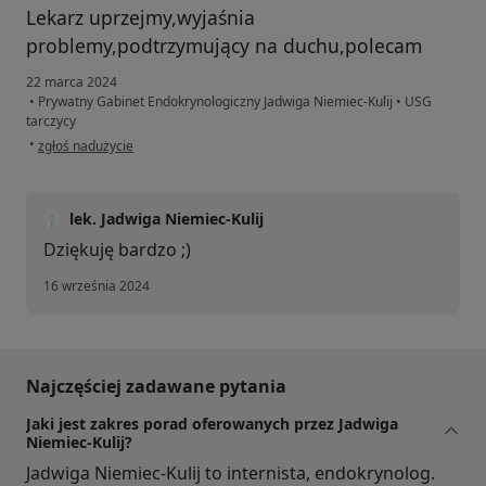
Lekarz uprzejmy,wyjaśnia
problemy,podtrzymujący na duchu,polecam
22 marca 2024
•
Prywatny Gabinet Endokrynologiczny Jadwiga Niemiec-Kulij
•
USG
tarczycy
w opinii użytkownika Grażyna
•
zgłoś nadużycie
lek. Jadwiga Niemiec-Kulij
Dziękuję bardzo ;)
16 września 2024
Najczęściej zadawane pytania
Jaki jest zakres porad oferowanych przez Jadwiga
Niemiec-Kulij?
Jadwiga Niemiec-Kulij to internista, endokrynolog.