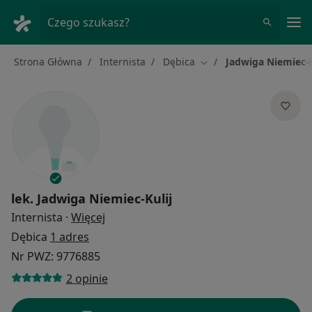
Me
Czego szukasz?
Strona Główna
Internista
Dębica
Jadwiga Niemiec-K
Zmień miasto
lek.
Jadwiga Niemiec-Kulij
O specjalizacjach
Internista
·
Więcej
Dębica
1 adres
Nr PWZ: 9776885
2 opinie