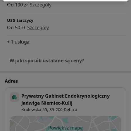
Od 100 zł
Szczegóły
USG tarczycy
Od 50 zł
Szczegóły
+ 1 usługa
W jaki sposób ustalane są ceny?
Adres
Prywatny Gabinet Endokrynologiczny
Jadwiga Niemiec-Kulij
Królewska 55,
39-200
Dębica
Powiększ mapę
otwiera się w nowej karcie