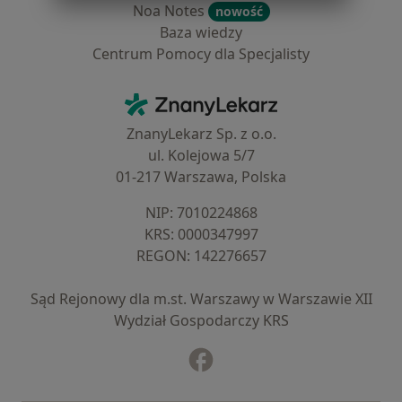
Noa Notes
nowość
Baza wiedzy
Centrum Pomocy dla Specjalisty
Kontakt
ZnanyLekarz - Strona główna
ZnanyLekarz Sp. z o.o.
ul. Kolejowa 5/7
01-217 Warszawa, Polska
NIP: ⁠7010224868
KRS: ⁠0000347997
REGON: ⁠142276657
Sąd Rejonowy dla m.st. Warszawy w Warszawie XII
Wydział Gospodarczy KRS
Facebook
otwiera się w nowej karcie