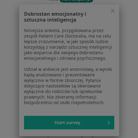
Partnerzy
Centrum prasowe
Dobrostan emocjonalny i
sztuczna inteligencja
Kontakt
Niniejsza ankieta, przygotowana przez
Dla pacjentów
zespół Patient Care Doctoralia, ma na celu
lepsze zrozumienie, w jaki sposób ludzie
Lekarze
korzystają z narzędzi sztucznej inteligencji
Placówki medyczne
jako wsparcia dla swojego dobrostanu
emocjonalnego i zdrowia psychicznego.
Pytania i odpowiedzi
Usługi i zabiegi
Udział w ankiecie jest anonimowy, a wyniki
Choroby
będą analizowane i prezentowane
wyłącznie w formie zbiorczej. Pytania
Pomoc
dotyczące nastolatków są skierowane
Aplikacje mobilne
wyłącznie do rodziców lub opiekunów
Blog dla pacjentów
prawnych. Nie zbieramy informacji
bezpośrednio od osób niepełnoletnich.
Dla profesjonalistów
Cennik
Start survey
Dla lekarzy
Dla placówek medycznych