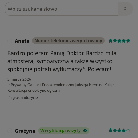
Szukaj w opiniach
Aneta
Numer telefonu zweryfikowany
A
Bardzo polecam Panią Doktor. Bardzo miła
atmosfera, sympatyczna a także wszystko
spokojnie potrafi wytłumaczyć. Polecam!
3 marca 2026
•
Prywatny Gabinet Endokrynologiczny Jadwiga Niemiec-Kulij
•
Konsultacja endokrynologiczna
w opinii użytkownika Aneta
•
zgłoś nadużycie
Grażyna
Weryfikacja wizyty
G