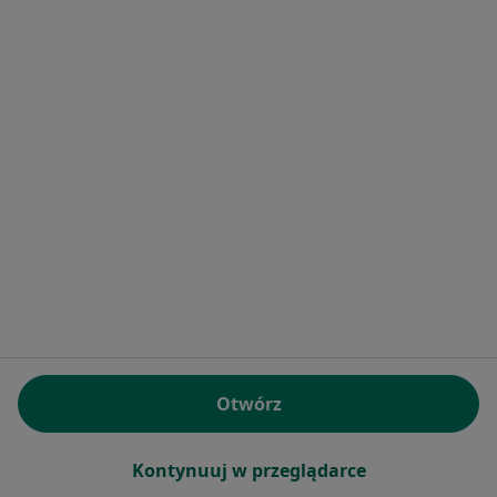
Więcej w kategorii: Najczęstsze schorzenia
Strona Główna
Internista
Wojnicz
Zmień miasto
Serwis
Regulamin
Polityka prywatności pacjentów
Polityka prywatności profesjonalistów
Polityka prywatności dla profesjonalistów, których
dane pozyskaliśmy samodzielnie
Polityka cookies
Otwórz
Jak działają wyniki wyszukiwania
Dostępność
O nas
Kontynuuj w przeglądarce
Praca
Rekrutujemy!