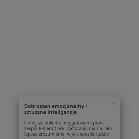
dr n. med. Wojciech Sydor
·
Więcej
Internista, Immunolog, Angiolog
48 opinii
Mostowa 4a, Tarnów
•
Mapa
MEDICUS
Specjalista nie oferuje umawiania online pod tym adresem.
Poproś o wizytę
Dobrostan emocjonalny i
sztuczna inteligencja
Niniejsza ankieta, przygotowana przez
zespół Patient Care Doctoralia, ma na celu
lepsze zrozumienie, w jaki sposób ludzie