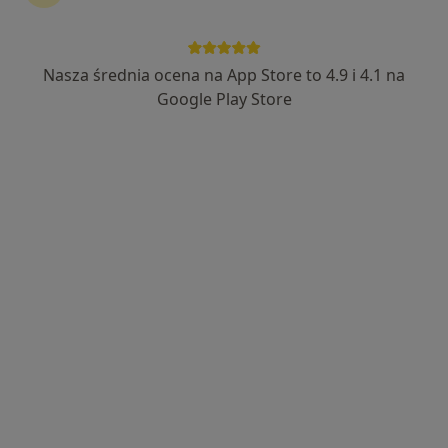
Bezpieczne płatności
lek. Marta Sowińska
Nasza średnia ocena na App Store to 4.9 i 4.1 na
Internista, Ultrasonografista
Google Play Store
725 opinii
Asnyka 4, Tarnów
•
Mapa
Bona Diagnosis Specjalistyczny Gabinet USG
USG piersi
od 350 zł
Specjalista nie oferuje umawiania online pod tym adresem.
Poproś o wizytę