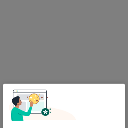
Agnieszka Nowak
·
Więcej
Pediatra, Lekarz rodzinny
78 opinii
Eljasza Goldhammera 10, Tarnów
•
Mapa
Centrum Medyczne PZU Zdrowie Tarnów Goldhammera
Konsultacja pediatryczna
230 zł
Specjalista nie oferuje umawiania online pod tym adresem.
Poproś o wizytę