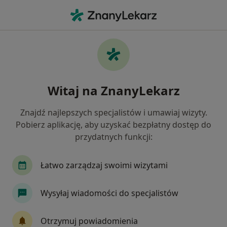
Me
Internista • Wojnicz, małopolskie
Filtry
Ubezpieczenie
Mapa
Polecani interniści w Wojniczu
Witaj na ZnanyLekarz
Jak działają wyniki wyszukiwania
Znajdź najlepszych specjalistów i umawiaj wizyty.
Pobierz aplikację, aby uzyskać bezpłatny dostęp do
Wybierz swoje ubezpieczenie
przydatnych funkcji:
Łatwo zarządzaj swoimi wizytami
Wysyłaj wiadomości do specjalistów
Otrzymuj powiadomienia