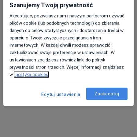
Szanujemy Twoją prywatność
Akceptując, pozwalasz nam i naszym partnerom używać
plików cookie (lub podobnych technologii) do zbierania
danych do celów statystycznych i dostarczania treści w
oparciu o Twoje zwyczaje przeglądania stron
internetowych. W każdej chwili możesz sprawdzić i
lek. Wojciech Bajer
zaktualizować swoje preferencje w ustawieniach. W
·
Więcej
Ultrasonografista, Lekarz rodzinny
ustawieniach znajdziesz również linki do polityk
138 opinii
prywatności stron trzecich. Więcej informacji znajdziesz
w
polityka cookies
PCK 26, Tarnów
•
Mapa
Centrum Medyczne PZU Zdrowie Tarnów PCK
USG piersi
260 zł
Zaakceptuj
Edytuj ustawienia
Specjalista nie oferuje umawiania online pod tym adresem.
Poproś o wizytę