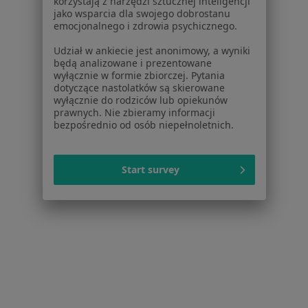
korzystają z narzędzi sztucznej inteligencji
jako wsparcia dla swojego dobrostanu
dr n. med. Mariusz Kret
emocjonalnego i zdrowia psychicznego.
·
Więcej
Internista, Kardiolog
Udział w ankiecie jest anonimowy, a wyniki
6 opinii
będą analizowane i prezentowane
wyłącznie w formie zbiorczej. Pytania
aleja Matki Bożej Fatimskiej 1, Tarnów
•
Mapa
dotyczące nastolatków są skierowane
Specjalistyczny Gabinet Lekarski Mariusz Kret
wyłącznie do rodziców lub opiekunów
prawnych. Nie zbieramy informacji
Badania diagnostyczne
od 250 zł
bezpośrednio od osób niepełnoletnich.
Specjalista nie oferuje umawiania online pod tym adresem.
Start survey
Poproś o wizytę