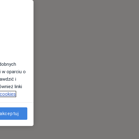
odobnych
i w oparciu o
awdzić i
wnież linki
 cookies
akceptuj