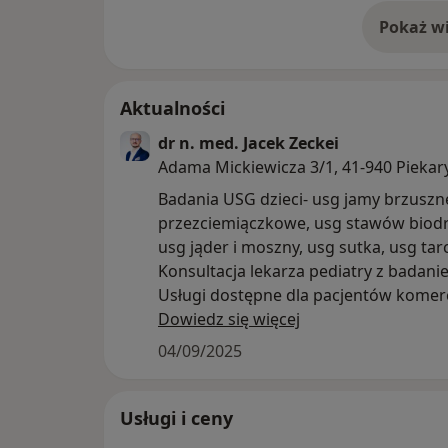
Pokaż wi
o 
Aktualności
dr n. med. Jacek Zeckei
Adama Mickiewicza 3/1, 41-940 Piekary
Badania USG dzieci- usg jamy brzuszne
przezciemiączkowe, usg stawów biod
usg jąder i moszny, usg sutka, usg tar
Konsultacja lekarza pediatry z badani
Usługi dostępne dla pacjentów komerc
w ramach prywatnych ubezpieczeń: L
Dowiedz się więcej
PZU, Compensa, Polmed, Świat Zdrowia
04/09/2025
Generali
Badania wykonywane na nowoczesn
aparacie USG- Samsung V7
Usługi i ceny