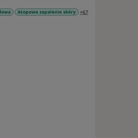
a11y_sr_more_diseas
elowa
Atopowe zapalenie skóry
+67