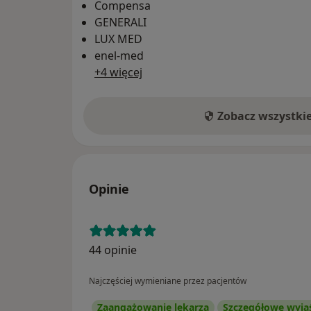
Compensa
GENERALI
LUX MED
enel-med
+4 więcej
Zobacz wszystki
Opinie
44 opinie
Najczęściej wymieniane przez pacjentów
Zaangażowanie lekarza
Szczegółowe wyja