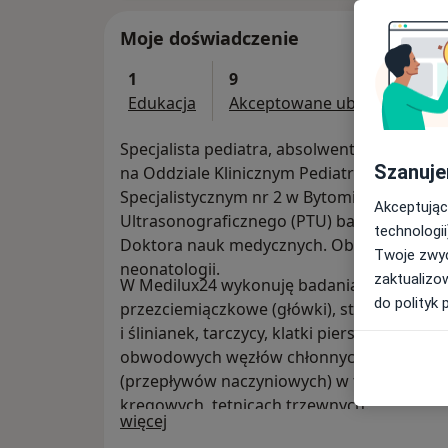
Moje doświadczenie
1
9
Edukacja
Akceptowane ubezpieczenia
Specjalista pediatra, absolwent Śląskiej Ak
Szanuje
na Oddziale Klinicznym Pediatrii Śląskieg
Specjalistycznym nr 2 w Bytomiu. Posiadam
Akceptując
Ultrasonograficznego (PTU) badań USG w pe
technologii
Doktora nauk medycznych. Obecnie jestem w 
Twoje zwyc
neonatologii.
zaktualizo
W Medilux24 wykonuję badania USG dla dzie
do polityk 
przezciemiączkowe (główki), stawów biodr
i ślinianek, tarczycy, klatki piersiowej z oc
obwodowych węzłów chłonnych, tkanek mię
(przepływów naczyniowych) w tętnicach ner
kręgowych, tetnicach trzewnych.
O mnie
więcej