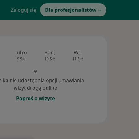
Zaloguj się
Dla profesjonalistów
Jutro
Pon,
Wt,
Śr,
Czw
9 Sie
10 Sie
11 Sie
12 Sie
13 Si
inika nie udostępnia opcji umawiania
wizyt drogą online
Poproś o wizytę