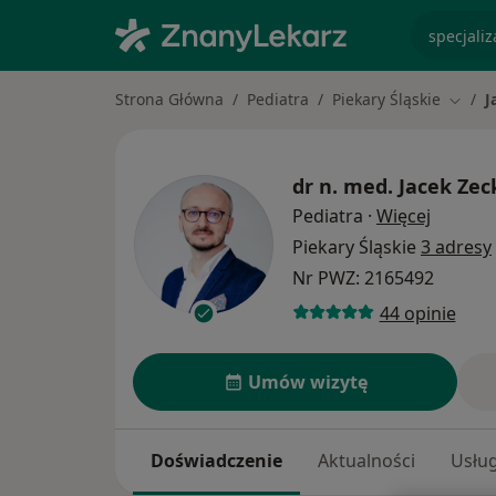
specjaliz
Strona Główna
Pediatra
Piekary Śląskie
J
Zmień
dr n. med.
Jacek Zec
O specj
Pediatra
·
Więcej
Piekary Śląskie
3 adresy
Nr PWZ: 2165492
44 opinie
Umów wizytę
Doświadczenie
Aktualności
Usług