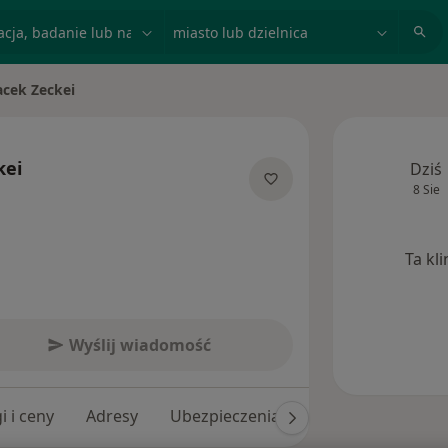
acja, badanie lub nazwisko
miasto lub dzielnica
acek Zeckei
 miasto
kei
Dziś
8 Sie
alizacjach
Ta kl
Wyślij wiadomość
i i ceny
Adresy
Ubezpieczenia
Opinie (44)