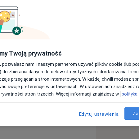
ademii Medycznej, na co dzień pracuję
my Twoją prywatność
o Uniwesytetu Medycznego w Szpitalu
 Certyfikat Polskiego Towarzystwa
, pozwalasz nam i naszym partnerom używać plików cookie (lub p
diatrii. W 2024 r. otrzymałem stopień
) do zbierania danych do celów statystycznych i dostarczania treśc
trakcie kolejnej specjalizacji – z
zaje przeglądania stron internetowych. W każdej chwili możesz spr
wać swoje preferencje w ustawieniach. W ustawieniach znajdziesz ró
ci: jamy brzusznej,
prywatności stron trzecich. Więcej informacji znajdziesz w
polityka
owych, szyi z oceną węzłów chłonnych
eną płuc, moszny z oceną jąder,
kkich oraz badania dopplerowskie
Za
Edytuj ustawienia
kowych, tętnicach szyjnych, tętnicach