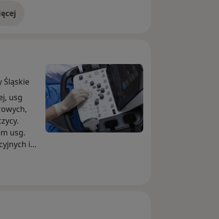
ęcej
doświadczeniu
 Śląskie
j, usg
rowych,
czycy.
em usg.
yjnych i
uxmed,
, Allianz,
ym