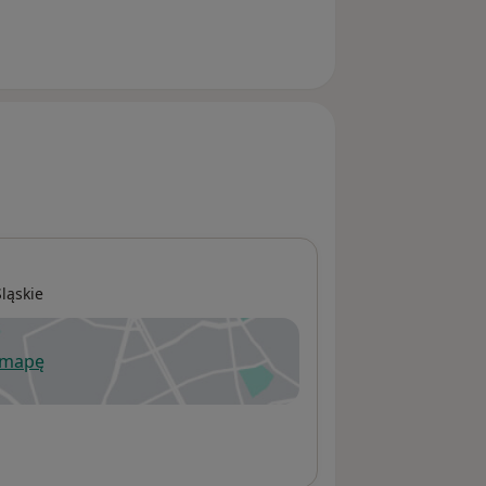
Śląskie
 mapę
wiera się w nowej karcie