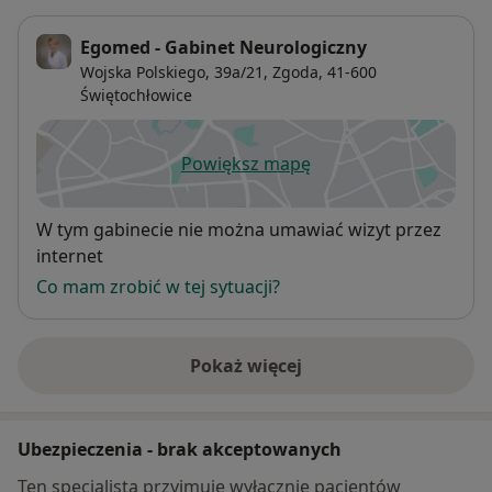
Egomed - Gabinet Neurologiczny
Wojska Polskiego, 39a/21,
Zgoda
, 41-600
Świętochłowice
Powiększ mapę
otwiera się w nowej karcie
Dostępność
W tym gabinecie nie można umawiać wizyt przez
internet
Co mam zrobić w tej sytuacji?
Pokaż więcej
o adresie
Ubezpieczenia - brak akceptowanych
Ten specjalista przyjmuje wyłącznie pacjentów