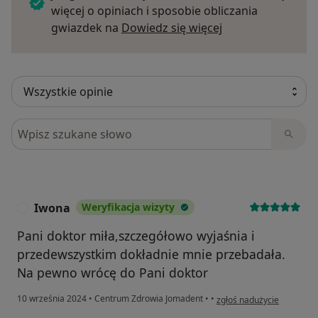
więcej o opiniach i sposobie obliczania
Dowiedz się więce
gwiazdek na
Dowiedz się więcej
Szukaj w opiniach
Iwona
Weryfikacja wizyty
I
Pani doktor miła,szczegółowo wyjaśnia i
przedewszystkim dokładnie mnie przebadała.
Na pewno wrócę do Pani doktor
w opinii użytkownika Iwo
10 września 2024
•
Centrum Zdrowia Jomadent
•
•
zgłoś nadużycie