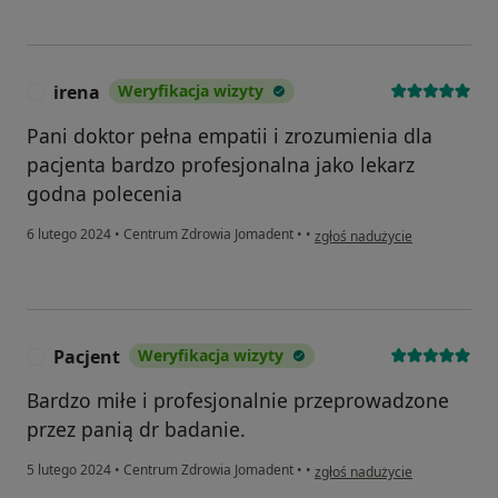
irena
Weryfikacja wizyty
I
Pani doktor pełna empatii i zrozumienia dla
pacjenta bardzo profesjonalna jako lekarz
godna polecenia
w opinii użytkownika irena
6 lutego 2024
•
Centrum Zdrowia Jomadent
•
•
zgłoś nadużycie
Pacjent
Weryfikacja wizyty
P
Bardzo miłe i profesjonalnie przeprowadzone
przez panią dr badanie.
w opinii użytkownika Pacjent
5 lutego 2024
•
Centrum Zdrowia Jomadent
•
•
zgłoś nadużycie