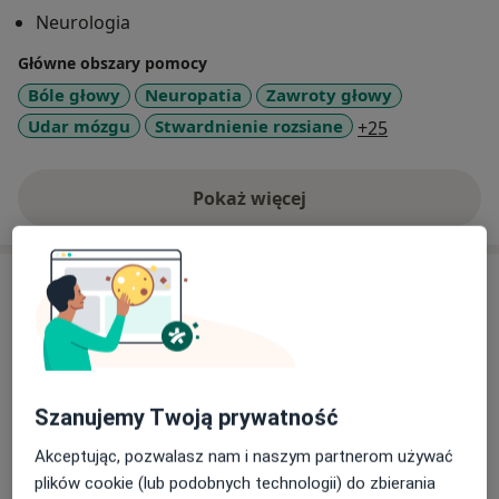
Neurologia
Główne obszary pomocy
Bóle głowy
Neuropatia
Zawroty głowy
a11y_sr_mor
Udar mózgu
Stwardnienie rozsiane
+25
Pokaż więcej
o doświadczeniu
Usługi i ceny
Konsultacja neurologiczna
Od 100 zł
Szczegóły
Badania neurologiczne
Szanujemy Twoją prywatność
100 zł
Szczegóły
Akceptując, pozwalasz nam i naszym partnerom używać
plików cookie (lub podobnych technologii) do zbierania