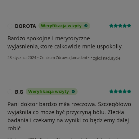
DOROTA
Weryfikacja wizyty
D
Bardzo spokojne i merytoryczne
wyjasnienia,ktore calkowicie mnie uspokoily.
w opinii użytkownika DOR
23 stycznia 2024
•
Centrum Zdrowia Jomadent
•
•
zgłoś nadużycie
B.G
Weryfikacja wizyty
B
Pani doktor bardzo miła rzeczowa. Szczegółowo
wyjaśniła co może być przyczyną bólu. Zleciła
badania i czekamy na wyniki co będziemy dalej
robić.
w opinii użytkownika B.G