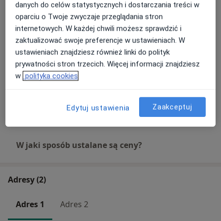
Badania wstępne
danych do celów statystycznych i dostarczania treści w
100 zł
Szczegóły
oparciu o Twoje zwyczaje przeglądania stron
internetowych. W każdej chwili możesz sprawdzić i
Botoks
zaktualizować swoje preferencje w ustawieniach. W
Szczegóły
ustawieniach znajdziesz również linki do polityk
prywatności stron trzecich. Więcej informacji znajdziesz
w
polityka cookies
Farmakoterapia
Szczegóły
Zaakceptuj
Edytuj ustawienia
+ 1 usługa
W jaki sposób ustalane są ceny?
Adresy (2)
Adres 1
Adres 2