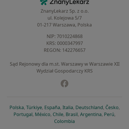
ZnanyLekarz Sp. z o.o.
ul. Kolejowa 5/7
01-217 Warszawa, Polska
NIP: ⁠7010224868
KRS: ⁠0000347997
REGON: ⁠142276657
Sąd Rejonowy dla m.st. Warszawy w Warszawie XII
Wydział Gospodarczy KRS
Facebook
otwiera się w nowej karcie
otwiera się w nowej karcie
otwiera się w nowej karcie
otwiera się w nowej karcie
otwiera się w nowej karci
otwiera się
otwi
Polska
,
Türkiye
,
España
,
Italia
,
Deutschland
,
Česko
,
otwiera się w nowej karcie
otwiera się w nowej karcie
otwiera się w nowej karcie
otwiera się w nowej kar
otwiera się 
otwier
Portugal
,
México
,
Chile
,
Brasil
,
Argentina
,
Perú
,
otwiera się w nowej karc
Colombia