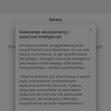
Serwis
Regulamin
Dobrostan emocjonalny i
Polityka prywatności pacjentów
sztuczna inteligencja
Polityka prywatności profesjonalistów
Niniejsza ankieta, przygotowana przez
Polityka prywatności dla profesjonalistów, których
zespół Patient Care Doctoralia, ma na celu
dane pozyskaliśmy samodzielnie
lepsze zrozumienie, w jaki sposób ludzie
Polityka cookies
korzystają z narzędzi sztucznej inteligencji
jako wsparcia dla swojego dobrostanu
Jak działają wyniki wyszukiwania
emocjonalnego i zdrowia psychicznego.
Dostępność
O nas
Udział w ankiecie jest anonimowy, a wyniki
będą analizowane i prezentowane
Praca
Rekrutujemy!
wyłącznie w formie zbiorczej. Pytania
Partnerzy
dotyczące nastolatków są skierowane
Centrum prasowe
wyłącznie do rodziców lub opiekunów
prawnych. Nie zbieramy informacji
Kontakt
bezpośrednio od osób niepełnoletnich.
Dla pacjentów