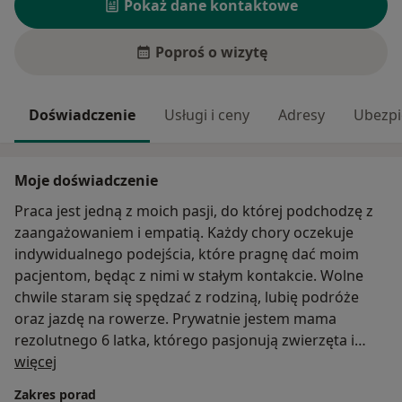
Pokaż dane kontaktowe
Poproś o wizytę
Doświadczenie
Usługi i ceny
Adresy
Ubezpi
Moje doświadczenie
Praca jest jedną z moich pasji, do której podchodzę z
zaangażowaniem i empatią. Każdy chory oczekuje
indywidualnego podejścia, które pragnę dać moim
pacjentom, będąc z nimi w stałym kontakcie. Wolne
chwile staram się spędzać z rodziną, lubię podróże
oraz jazdę na rowerze. Prywatnie jestem mama
rezolutnego 6 latka, którego pasjonują zwierzęta i
O mnie
dinozaury.
więcej
Zakres porad