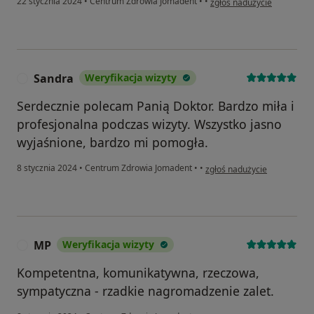
22 stycznia 2024
•
Centrum Zdrowia Jomadent
•
•
zgłoś nadużycie
Sandra
Weryfikacja wizyty
S
Serdecznie polecam Panią Doktor. Bardzo miła i
profesjonalna podczas wizyty. Wszystko jasno
wyjaśnione, bardzo mi pomogła.
w opinii użytkownika Sandra
8 stycznia 2024
•
Centrum Zdrowia Jomadent
•
•
zgłoś nadużycie
MP
Weryfikacja wizyty
M
Kompetentna, komunikatywna, rzeczowa,
sympatyczna - rzadkie nagromadzenie zalet.
w opinii użytkownika MP