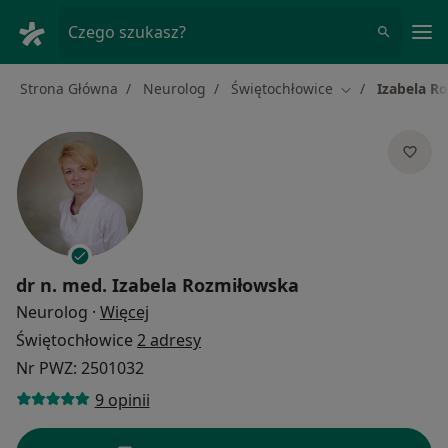
Me
Czego szukasz?
Strona Główna
Neurolog
Świętochłowice
Izabela R
Zmień miasto
dr n. med.
Izabela Rozmiłowska
O specjalizacjach
Neurolog
·
Więcej
Świętochłowice
2 adresy
Nr PWZ: 2501032
9 opinii