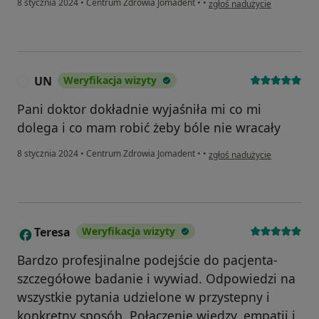
8 stycznia 2024
•
Centrum Zdrowia Jomadent
•
•
zgłoś nadużycie
UN
Weryfikacja wizyty
U
Pani doktor dokładnie wyjaśniła mi co mi
dolega i co mam robić żeby bóle nie wracały
w opinii użytkownika UN
8 stycznia 2024
•
Centrum Zdrowia Jomadent
•
•
zgłoś nadużycie
Teresa
Weryfikacja wizyty
T
Bardzo profesjinalne podejście do pacjenta-
szczegółowe badanie i wywiad. Odpowiedzi na
wszystkie pytania udzielone w przystepny i
konkretny sposób. Połączenie wiedzy, empatii i