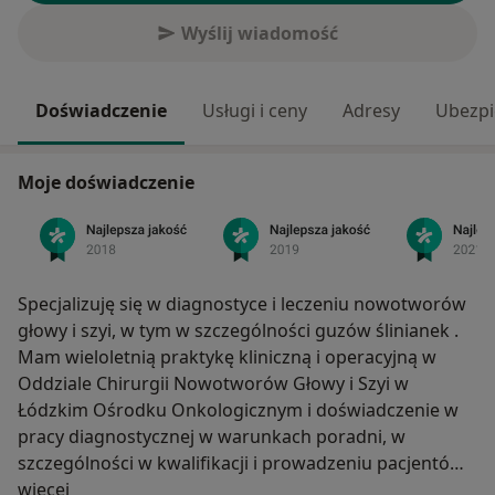
Wyślij wiadomość
Doświadczenie
Usługi i ceny
Adresy
Ubezpi
Moje doświadczenie
Specjalizuję się w diagnostyce i leczeniu nowotworów
głowy i szyi, w tym w szczególności guzów ślinianek .
Mam wieloletnią praktykę kliniczną i operacyjną w
Oddziale Chirurgii Nowotworów Głowy i Szyi w
Łódzkim Ośrodku Onkologicznym i doświadczenie w
pracy diagnostycznej w warunkach poradni, w
szczególności w kwalifikacji i prowadzeniu pacjentów z
O mnie
nowotworami głowy i szyi, także po leczeniu
więcej