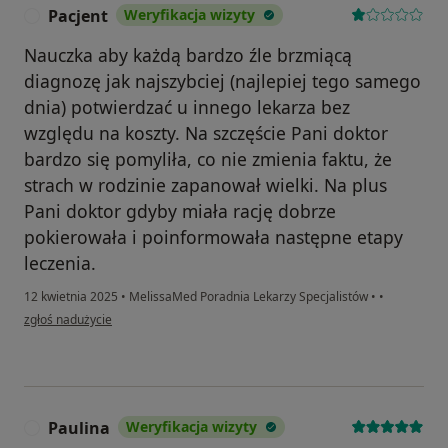
Pacjent
Weryfikacja wizyty
P
Nauczka aby każdą bardzo źle brzmiącą
diagnozę jak najszybciej (najlepiej tego samego
dnia) potwierdzać u innego lekarza bez
względu na koszty. Na szczęście Pani doktor
bardzo się pomyliła, co nie zmienia faktu, że
strach w rodzinie zapanował wielki. Na plus
Pani doktor gdyby miała rację dobrze
pokierowała i poinformowała następne etapy
leczenia.
12 kwietnia 2025
•
MelissaMed Poradnia Lekarzy Specjalistów
•
•
w opinii użytkownika Pacjent
zgłoś nadużycie
Paulina
Weryfikacja wizyty
P