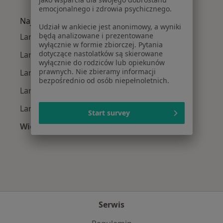
Więcej w kategorii: Najczęście leczone chorob
emocjonalnego i zdrowia psychicznego.
Najpopularniejsze ubezpieczenia
Udział w ankiecie jest anonimowy, a wyniki
będą analizowane i prezentowane
Laryngolodzy z Allianz w Łodzi
wyłącznie w formie zbiorczej. Pytania
dotyczące nastolatków są skierowane
Laryngolodzy z Medicover w Łodzi
wyłącznie do rodziców lub opiekunów
prawnych. Nie zbieramy informacji
Laryngolodzy z PZU Zdrowie w Łodzi
bezpośrednio od osób niepełnoletnich.
Laryngolodzy z Signal Iduna w Łodzi
Laryngolodzy z TU Zdrowie w Łodzi
Start survey
Więcej (1)
Więcej w kategorii: Najpopularniejsze ubezpie
Serwis