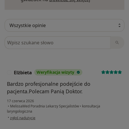
Szukaj w opiniach
Elżbieta
Weryfikacja wizyty
E
Bardzo profesjonalne podejście do
pacjenta.Polecam Panią Doktor.
17 czerwca 2026
•
MelissaMed Poradnia Lekarzy Specjalistów
•
konsultacja
laryngologiczna
w opinii użytkownika Elżbieta
•
zgłoś nadużycie