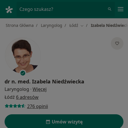
Me
Czego szukasz?
Strona Główna
Laryngolog
Łódź
Izabela Niedźwiec
Zmień miasto
dr n. med.
Izabela Niedźwiecka
O specjalizacjach
Laryngolog
·
Więcej
Łódź
6 adresów
276 opinii
Umów wizytę