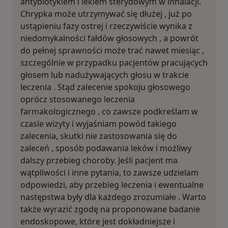
antybiotykiem i lekiem sterydowym w inhalacji.
Chrypka może utrzymywać się dłużej , już po
ustąpieniu fazy ostrej i rzeczywiście wynika z
niedomykalności fałdów głosowych , a powrót
do pełnej sprawności może trać nawet miesiąc ,
szczególnie w przypadku pacjentów pracujących
głosem lub nadużywających głosu w trakcie
leczenia . Stąd zalecenie spokoju głosowego
oprócz stosowanego leczenia
farmakologicznego , co zawsze podkreślam w
czasie wizyty i wyjaśniam powód takiego
zalecenia, skutki nie zastosowania się do
zaleceń , sposób podawania leków i możliwy
dalszy przebieg choroby. Jeśli pacjent ma
wątpliwości i inne pytania, to zawsze udzielam
odpowiedzi, aby przebieg leczenia i ewentualne
następstwa były dla każdego zrozumiałe . Warto
także wyrazić zgodę na proponowane badanie
endoskopowe, które jest dokładniejsze i