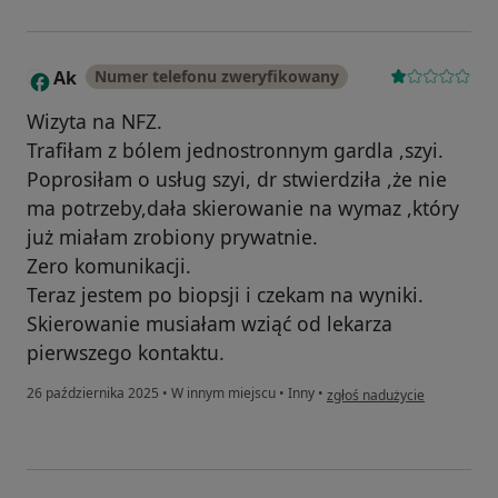
Ak
Numer telefonu zweryfikowany
A
Wizyta na NFZ.
Trafiłam z bólem jednostronnym gardla ,szyi.
Poprosiłam o usług szyi, dr stwierdziła ,że nie
ma potrzeby,dała skierowanie na wymaz ,który
już miałam zrobiony prywatnie.
Zero komunikacji.
Teraz jestem po biopsji i czekam na wyniki.
Skierowanie musiałam wziąć od lekarza
pierwszego kontaktu.
w opinii użytkownika Ak
26 października 2025
•
W innym miejscu
•
Inny
•
zgłoś nadużycie