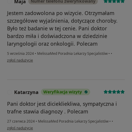
Maja
Numer telefonu zweryfikowany
M
Jestem zadowolona po wizycie. Otrzymałam
szczegółowe wyjaśnienia, dotyczące choroby.
Było też badanie w tej cenie. Pani doktor
bardzo miła i doświadczona w dziedzinie
laryngologii oraz onkologii. Polecam
5 września 2024
•
MelissaMed Poradnia Lekarzy Specjalistów
•
•
w opinii użytkownika Maja
zgłoś nadużycie
Katarzyna
Weryfikacja wizyty
K
Pani doktor jest diciekliekliwa, sympatyczna i
trafne stawia diagnozy . Polecam
27 czerwca 2024
•
MelissaMed Poradnia Lekarzy Specjalistów
•
•
w opinii użytkownika Katarzyna
zgłoś nadużycie