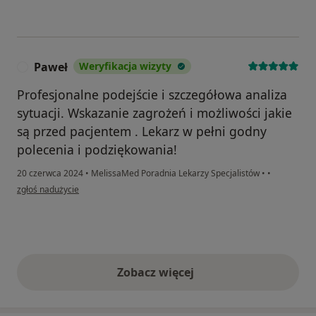
Paweł
Weryfikacja wizyty
P
Profesjonalne podejście i szczegółowa analiza
sytuacji. Wskazanie zagrożeń i możliwości jakie
są przed pacjentem . Lekarz w pełni godny
polecenia i podziękowania!
20 czerwca 2024
•
MelissaMed Poradnia Lekarzy Specjalistów
•
•
w opinii użytkownika Paweł
zgłoś nadużycie
Zobacz więcej
opinie powyżej