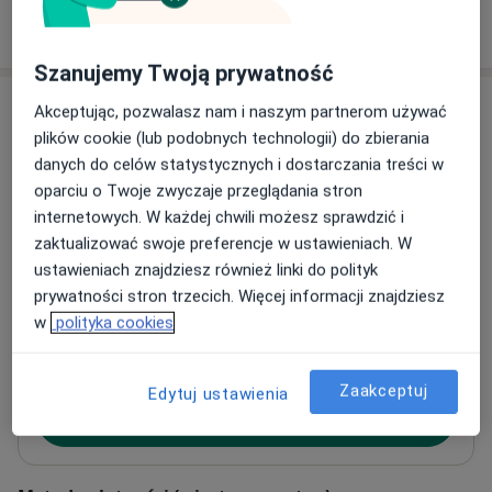
W jaki sposób ustalane są ceny?
Szanujemy Twoją prywatność
Adresy (6)
Akceptując, pozwalasz nam i naszym partnerom używać
plików cookie (lub podobnych technologii) do zbierania
Adres 1
Adres 2
Adres 3
Adres 4
Adres 5
danych do celów statystycznych i dostarczania treści w
oparciu o Twoje zwyczaje przeglądania stron
internetowych. W każdej chwili możesz sprawdzić i
MelissaMed Poradnia Lekarzy Specjalistów
zaktualizować swoje preferencje w ustawieniach. W
Narutowicza 42,
Śródmieście
, 90-135
Łódź
ustawieniach znajdziesz również linki do polityk
prywatności stron trzecich. Więcej informacji znajdziesz
w
polityka cookies
Powiększ mapę
otwiera się w nowej karcie
Zaakceptuj
Edytuj ustawienia
Dostępność
Pokaż kalendarz