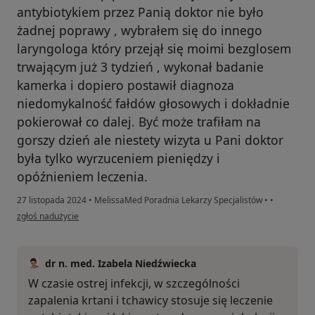
antybiotykiem przez Panią doktor nie było
żadnej poprawy , wybrałem się do innego
laryngologa który przejął się moimi bezglosem
trwającym już 3 tydzień , wykonał badanie
kamerka i dopiero postawił diagnoza
niedomykalność fałdów głosowych i dokładnie
pokierował co dalej. Być może trafiłam na
gorszy dzień ale niestety wizyta u Pani doktor
była tylko wyrzuceniem pieniędzy i
opóźnieniem leczenia.
27 listopada 2024
•
MelissaMed Poradnia Lekarzy Specjalistów
•
•
w opinii użytkownika Karola
zgłoś nadużycie
dr n. med. Izabela Niedźwiecka
W czasie ostrej infekcji, w szczególności
zapalenia krtani i tchawicy stosuje się leczenie