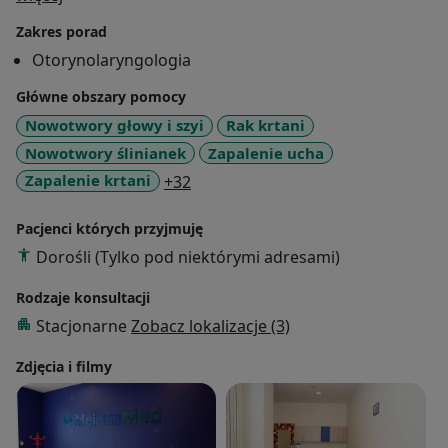
operacyjnym i uzupełniającym.
Zakres porad
Jestem Członkiem Polskiego Towarzystwa
Otorynolaryngologia
Otolaryngologicznego i Polskiego Towarzystwa
Onkologicznego, autorem i współautorem prac
Główne obszary pomocy
naukowych z zakresu onkologii laryngologicznej.
Nowotwory głowy i szyi
Rak krtani
Nowotwory ślinianek
Zapalenie ucha
a11y_sr_more_diseases
Zapalenie krtani
+32
Pacjenci których przyjmuję
Dorośli (Tylko pod niektórymi adresami)
Rodzaje konsultacji
Stacjonarne
Zobacz lokalizacje (3)
Zdjęcia i filmy