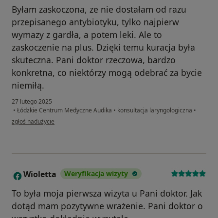
Byłam zaskoczona, ze nie dostałam od razu
przepisanego antybiotyku, tylko najpierw
wymazy z gardła, a potem leki. Ale to
zaskoczenie na plus. Dzięki temu kuracja była
skuteczna. Pani doktor rzeczowa, bardzo
konkretna, co niektórzy mogą odebrać za bycie
niemiłą.
27 lutego 2025
•
Łódzkie Centrum Medyczne Audika
•
konsultacja laryngologiczna
•
w opinii użytkownika Paulina
zgłoś nadużycie
Wioletta
Weryfikacja wizyty
W
To była moja pierwsza wizyta u Pani doktor. Jak
dotąd mam pozytywne wrażenie. Pani doktor o