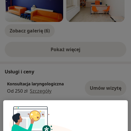
Zobacz galerię (6)
Pokaż więcej
o doświadczeniu
Usługi i ceny
Konsultacja laryngologiczna
Umów wizytę
Od 250 zł
Szczegóły
Badania laryngologiczne
Od 150 zł
Szczegóły