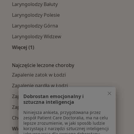
Laryngolodzy Bałuty
Laryngolodzy Polesie
Laryngolodzy Górna
Laryngolodzy Widzew
Więcej (1)
Więcej w kategorii: Laryngolodzy w pobliżu
Najczęście leczone choroby
Zapalenie zatok w Łodzi
Zapalenie gardła w Łodzi
Dobrostan emocjonalny i
Zapalenie krtani w Łodzi
sztuczna inteligencja
Zapalenie ucha w Łodzi
Niniejsza ankieta, przygotowana przez
Choroby laryngologiczne w Łodzi
zespół Patient Care Doctoralia, ma na celu
lepsze zrozumienie, w jaki sposób ludzie
Więcej (15)
korzystają z narzędzi sztucznej inteligencji
jako wsparcia dla swojego dobrostanu