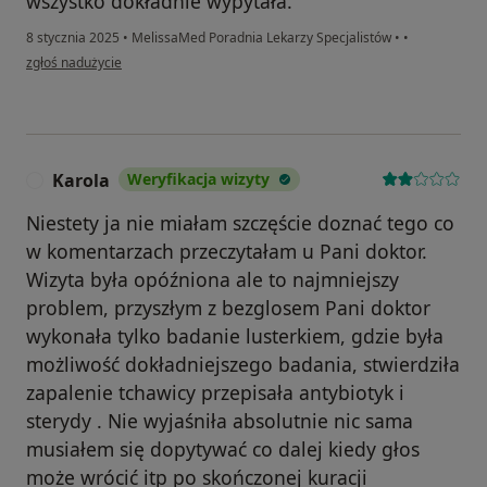
wszystko dokładnie wypytała.
8 stycznia 2025
•
MelissaMed Poradnia Lekarzy Specjalistów
•
•
w opinii użytkownika Wioletta
zgłoś nadużycie
Karola
Weryfikacja wizyty
K
Niestety ja nie miałam szczęście doznać tego co
w komentarzach przeczytałam u Pani doktor.
Wizyta była opóźniona ale to najmniejszy
problem, przyszłym z bezglosem Pani doktor
wykonała tylko badanie lusterkiem, gdzie była
możliwość dokładniejszego badania, stwierdziła
zapalenie tchawicy przepisała antybiotyk i
sterydy . Nie wyjaśniła absolutnie nic sama
musiałem się dopytywać co dalej kiedy głos
może wrócić itp po skończonej kuracji