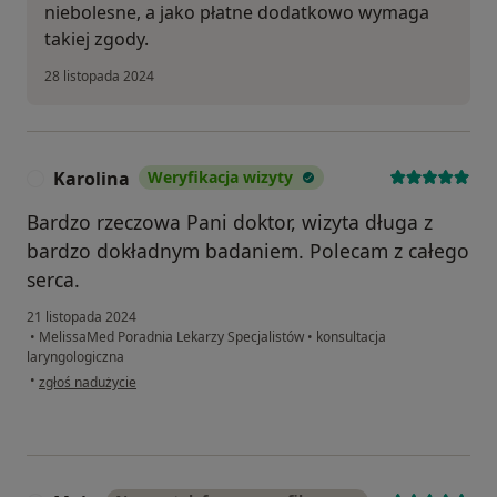
niebolesne, a jako płatne dodatkowo wymaga
takiej zgody.
28 listopada 2024
Karolina
Weryfikacja wizyty
K
Bardzo rzeczowa Pani doktor, wizyta długa z
bardzo dokładnym badaniem. Polecam z całego
serca.
21 listopada 2024
•
MelissaMed Poradnia Lekarzy Specjalistów
•
konsultacja
laryngologiczna
w opinii użytkownika Karolina
•
zgłoś nadużycie