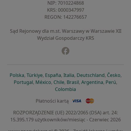
NIP: ⁠7010224868
KRS: ⁠0000347997
REGON: ⁠142276657
Sąd Rejonowy dla m.st. Warszawy w Warszawie XII
Wydział Gospodarczy KRS
Facebook
otwiera się w nowej karcie
otwiera się w nowej karcie
otwiera się w nowej karcie
otwiera się w nowej karcie
otwiera się w nowej karci
otwiera się
otwi
Polska
,
Türkiye
,
España
,
Italia
,
Deutschland
,
Česko
,
otwiera się w nowej karcie
otwiera się w nowej karcie
otwiera się w nowej karcie
otwiera się w nowej kar
otwiera się 
otwier
Portugal
,
México
,
Chile
,
Brasil
,
Argentina
,
Perú
,
otwiera się w nowej karc
Colombia
Płatności kartą
ROZPORZĄDZENIE (UE) 2022/2065 (DSA) art. 24:
15.395.179 użytkowników/miesiąc - Czerwiec 2026