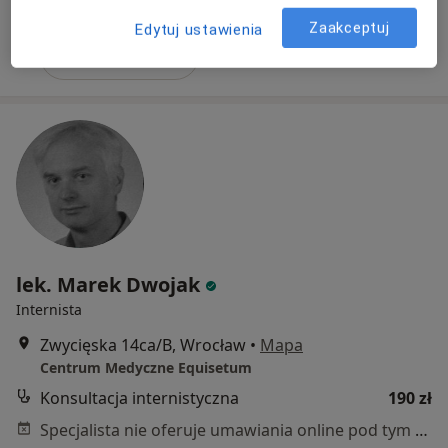
Specjalista nie oferuje umawiania online pod tym adresem.
Zaakceptuj
Edytuj ustawienia
Poproś o wizytę
lek. Marek Dwojak
Internista
Zwycięska 14ca/B, Wrocław
•
Mapa
Centrum Medyczne Equisetum
Konsultacja internistyczna
190 zł
Specjalista nie oferuje umawiania online pod tym adresem.