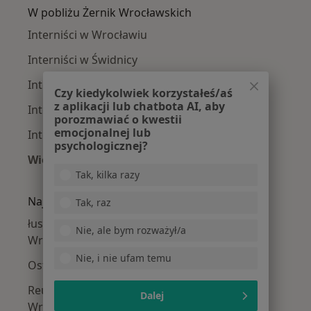
W pobliżu Żernik Wrocławskich
Interniści w Wrocławiu
Interniści w Świdnicy
Interniści w Oleśnicy
Czy kiedykolwiek korzystałeś/aś
z aplikacji lub chatbota AI, aby
Interniści w Dzierżoniowie
porozmawiać o kwestii
emocjonalnej lub
Interniści w Brzegu
psychologicznej?
Więcej (15)
Więcej w kategorii: W pobliżu Żernik Wrocław
Tak, kilka razy
Najczęstsze schorzenia
Tak, raz
łuszczycowe zapalenie stawów Żerniki
Nie, ale bym rozważył/a
Wrocławskie
Nie, i nie ufam temu
Osteoporoza Żerniki Wrocławskie
Reumatoidalne zapalenie stawów Żerniki
Dalej
Wrocławskie