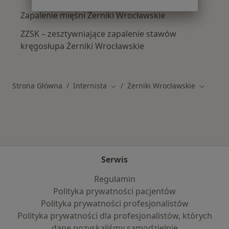
Zapalenie mięśni Żerniki Wrocławskie
ZZSK – zesztywniające zapalenie stawów
kręgosłupa Żerniki Wrocławskie
Strona Główna
Internista
Żerniki Wrocławskie
Zmień miasto
Zmień m
Serwis
Regulamin
Polityka prywatności pacjentów
Polityka prywatności profesjonalistów
Polityka prywatności dla profesjonalistów, których
dane pozyskaliśmy samodzielnie