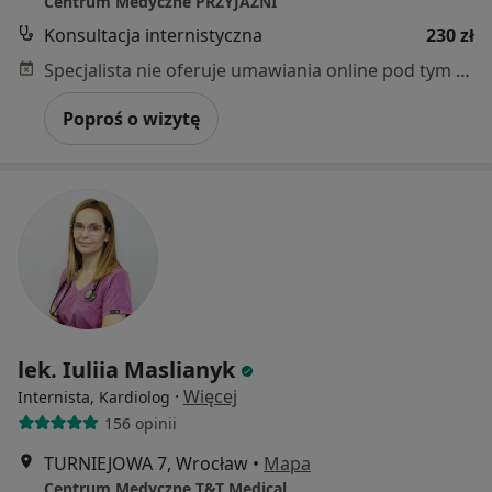
Centrum Medyczne PRZYJAŹNI
Konsultacja internistyczna
230 zł
Specjalista nie oferuje umawiania online pod tym adresem.
Poproś o wizytę
lek. Iuliia Maslianyk
·
Więcej
Internista, Kardiolog
156 opinii
TURNIEJOWA 7, Wrocław
•
Mapa
Centrum Medyczne T&T Medical