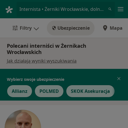
Me
Internista • Żerniki Wrocławskie, dolnośląskie
Filtry
Ubezpieczenie
Mapa
Polecani interniści w Żernikach
Wrocławskich
Jak działają wyniki wyszukiwania
Wybierz swoje ubezpieczenie
Allianz
POLMED
SKOK Asekuracja