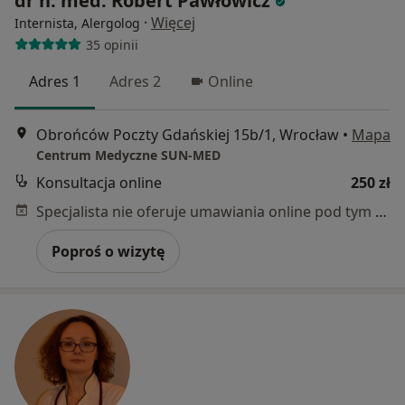
dr n. med. Robert Pawłowicz
·
Więcej
Internista, Alergolog
35 opinii
Adres 1
Adres 2
Online
Obrońców Poczty Gdańskiej 15b/1, Wrocław
•
Mapa
Centrum Medyczne SUN-MED
Konsultacja online
250 zł
Specjalista nie oferuje umawiania online pod tym adresem.
Poproś o wizytę