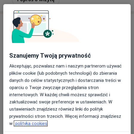
Szanujemy Twoją prywatność
Akceptując, pozwalasz nam i naszym partnerom używać
lek. Waldemar Chęciński
plików cookie (lub podobnych technologii) do zbierania
·
Więcej
Internista, Diabetolog
danych do celów statystycznych i dostarczania treści w
1871 opinii
oparciu o Twoje zwyczaje przeglądania stron
Adres
Online
internetowych. W każdej chwili możesz sprawdzić i
zaktualizować swoje preferencje w ustawieniach. W
ustawieniach znajdziesz również linki do polityk
Bengalska 27A, Wrocław
•
Mapa
prywatności stron trzecich. Więcej informacji znajdziesz
PORADNIA INSULINOOPORNOŚCI. PORADNIA LECZENIA OTYŁOŚCI. PORADNIA CUKRZYCOWA.
w
polityka cookies
Konsultacja diabetologiczna
350 zł