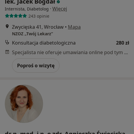
lek. Jacek Bogdał
·
Więcej
Internista, Diabetolog
243 opinie
Zwycięska 41, Wrocław
•
Mapa
NZOZ „Twój Lekarz”
Konsultacja diabetologiczna
280 zł
Specjalista nie oferuje umawiania online pod tym adresem.
Poproś o wizytę
dr n. med. i n. o zdr. Agnieszka Święcicka-