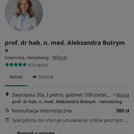
prof. dr hab. n. med. Aleksandra Butrym
·
Więcej
Internista, Hematolog
616 opinii
Adres
Online
Zwycięska 20a, I pietro, gabinet 108 (ostatni po prawej stronie); celem wejścia na domofonie proszę wybrać: #1234# budynek zlokalizowany na skrzyżowaniu ul. Zwycięskiej i Obrońców Poczty Gdańskiej, wejście bezpośrednio ze Zwycięskiej, obok Chleboteki, Wrocław
•
Mapa
prof. dr hab. n. med. Aleksandra Butrym - hematolog
Konsultacja internistyczna
500 zł
Specjalista nie oferuje umawiania online pod tym adresem.
Poproś o wizytę