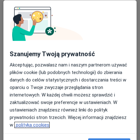
Szanujemy Twoją prywatność
Akceptując, pozwalasz nam i naszym partnerom używać
Gustaw Benedykt Nowakowski
plików cookie (lub podobnych technologii) do zbierania
Internista
danych do celów statystycznych i dostarczania treści w
ul. Szpitalna 8, Resko
•
Mapa
oparciu o Twoje zwyczaje przeglądania stron
Zachodniopomorski Szpital Specjalistyczny SPZZOZ w Gryficach Oddział zamiejscowy w Resku
internetowych. W każdej chwili możesz sprawdzić i
Specjalista nie oferuje umawiania online pod tym adresem.
zaktualizować swoje preferencje w ustawieniach. W
ustawieniach znajdziesz również linki do polityk
Poproś o wizytę
prywatności stron trzecich. Więcej informacji znajdziesz
w
polityka cookies