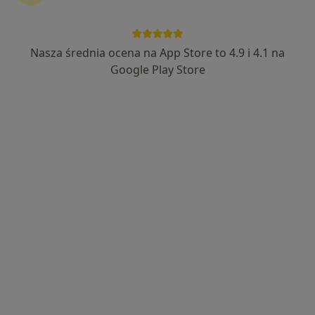
Niechorska 27, Gryfice
•
Mapa
Samodzielny Publiczny Zespół Zakładów Opieki Zdrowotnej
Specjalista nie oferuje umawiania online pod tym adresem.
Nasza średnia ocena na App Store to 4.9 i 4.1 na
Google Play Store
Poproś o wizytę
lek. Ryszard Liński
Internista
Radowo Małe 17, Radowo Małe
•
Mapa
Prywatna Praktyka Lekarska