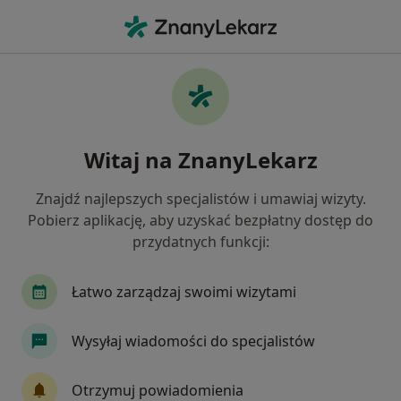
Me
Internista • Resko, zachodniopomorskie
Filtry
Mapa
Polecani interniści w Resku
Witaj na ZnanyLekarz
Jak działają wyniki wyszukiwania
Znajdź najlepszych specjalistów i umawiaj wizyty.
Pobierz aplikację, aby uzyskać bezpłatny dostęp do
przydatnych funkcji:
Łatwo zarządzaj swoimi wizytami
Wysyłaj wiadomości do specjalistów
Elżbieta Goljat
Internista, Diabetolog
Otrzymuj powiadomienia