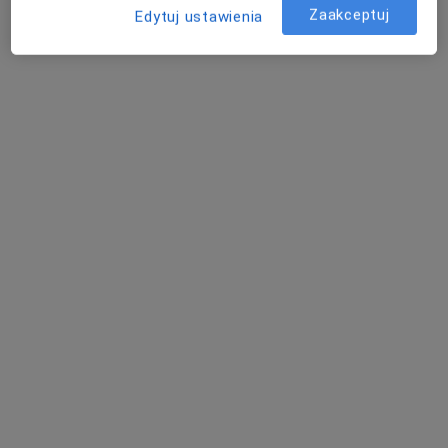
Zaakceptuj
Edytuj ustawienia
lek. Helena Leszczyk
Internista
Niepodległości 66, Łobez
•
Mapa
Indywidualna Specjalistyczna Praktyka Lekarska
Specjalista nie oferuje umawiania online pod tym adresem.
Poproś o wizytę