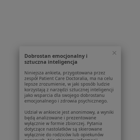
Interniści w Goleniowie
Interniści w Białogardzie
Interniści w Gryficach
Więcej (13)
Więcej w kategorii: W pobliżu Reska
Dobrostan emocjonalny i
sztuczna inteligencja
Strona Główna
Internista
Resko
Zmień miasto
Niniejsza ankieta, przygotowana przez
zespół Patient Care Doctoralia, ma na celu
lepsze zrozumienie, w jaki sposób ludzie
korzystają z narzędzi sztucznej inteligencji
jako wsparcia dla swojego dobrostanu
emocjonalnego i zdrowia psychicznego.
Udział w ankiecie jest anonimowy, a wyniki
Serwis
będą analizowane i prezentowane
wyłącznie w formie zbiorczej. Pytania
Regulamin
dotyczące nastolatków są skierowane
wyłącznie do rodziców lub opiekunów
Polityka prywatności pacjentów