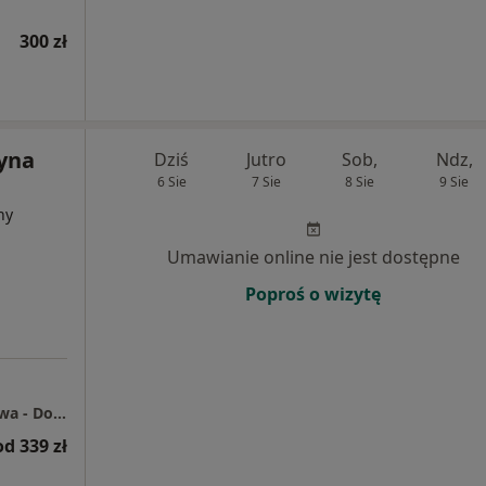
300 zł
zyna
Dziś
Jutro
Sob,
Ndz,
6 Sie
7 Sie
8 Sie
9 Sie
ny
Umawianie online nie jest dostępne
Poproś o wizytę
Centrum Medyczne Grupa LUX MED Warszawa - Domaniewska 52
od 339 zł