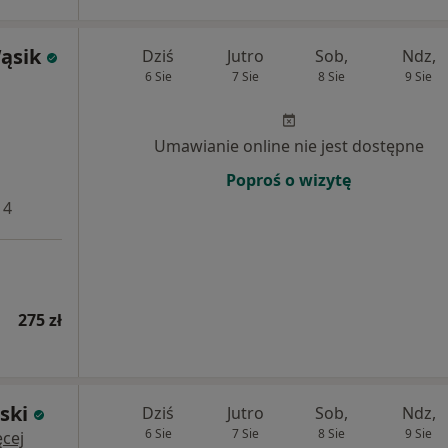
ąsik
Dziś
Jutro
Sob,
Ndz,
6 Sie
7 Sie
8 Sie
9 Sie
Umawianie online nie jest dostępne
Poproś o wizytę
 4
275 zł
ski
Dziś
Jutro
Sob,
Ndz,
6 Sie
7 Sie
8 Sie
9 Sie
cej