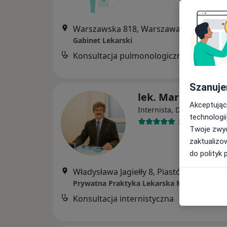
Warszawska 818, Warszawa
•
Mapa
Gabinet Lekarski
Konsultacja pulmonologiczna
B
Szanuje
lek. Marek Golat
Akceptując
·
Wi
Internista, Diabetolog
technologii
30 opinii
Twoje zwyc
zaktualizo
do polityk 
Władysława Jagiełły 8, Piastów
•
Mapa
Prywatna Praktyka Lekarska Marek Golato
Konsultacja internistyczna
B