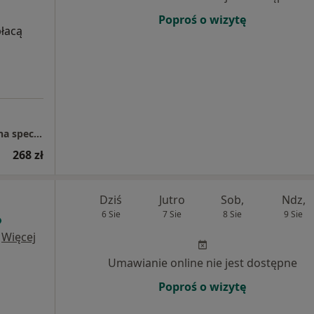
Poproś o wizytę
płacą
Lekarz Medycyny Marcin Jarek - indywidualna specjalistyczna praktyka lekarska
268 zł
Dziś
Jutro
Sob,
Ndz,
6 Sie
7 Sie
8 Sie
9 Sie
·
Więcej
Umawianie online nie jest dostępne
Poproś o wizytę