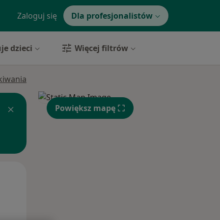
Zaloguj się
Dla profesjonalistów
je dzieci
Więcej filtrów
ukiwania
Powiększ mapę
Pon,
Wt,
Śr,
10 Sie
11 Sie
12 Sie