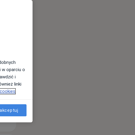
Pon,
Wt,
Śr,
odobnych
10 Sie
11 Sie
12 Sie
i w oparciu o
awdzić i
wnież linki
 cookies
akceptuj