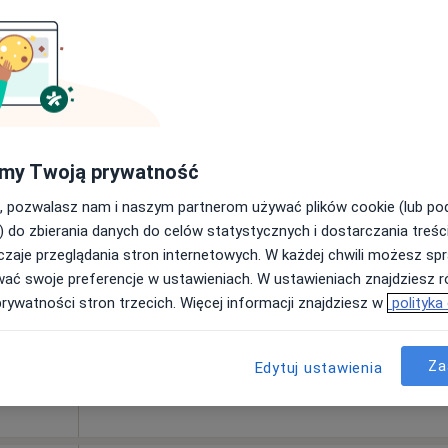
Pokaż adresy z kalendarzem
rak ceny
my Twoją prywatność
owski
Dziś
Jutro
Sob,
Ndz,
, pozwalasz nam i naszym partnerom używać plików cookie (lub p
6 Sie
7 Sie
8 Sie
9 Sie
ęcej
) do zbierania danych do celów statystycznych i dostarczania treśc
zaje przeglądania stron internetowych. W każdej chwili możesz spr
wać swoje preferencje w ustawieniach. W ustawieniach znajdziesz ró
Umawianie online nie jest dostępne
prywatności stron trzecich. Więcej informacji znajdziesz w
polityka
Poproś o wizytę
wski
Za
Edytuj ustawienia
rak ceny