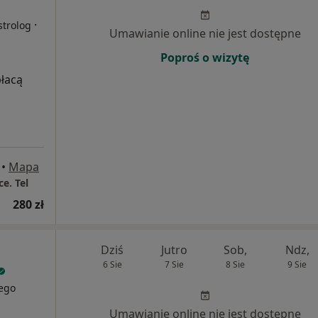
·
strolog
Umawianie online nie jest dostępne
Poproś o wizytę
płacą
•
Mapa
e. Tel
280 zł
Dziś
Jutro
Sob,
Ndz,
6 Sie
7 Sie
8 Sie
9 Sie
zego
Umawianie online nie jest dostępne