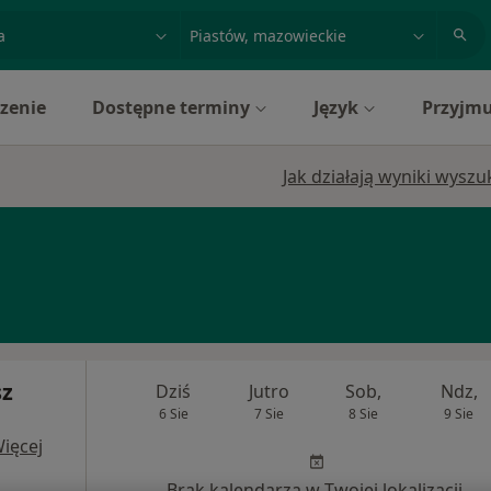
acja, badanie lub nazwisko
miasto lub dzielnica
zenie
Dostępne terminy
Język
Przyjmu
Jak działają wyniki wysz
sz
Dziś
Jutro
Sob,
Ndz,
6 Sie
7 Sie
8 Sie
9 Sie
ięcej
Brak kalendarza w Twojej lokalizacji.