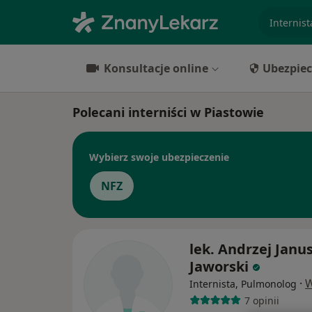
specjaliz
Konsultacje online
Ubezpiec
Polecani interniści w Piastowie
Wybierz swoje ubezpieczenie
NFZ
lek. Andrzej Janu
Jaworski
·
W
Internista, Pulmonolog
7 opinii