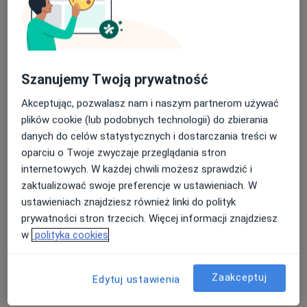
Szanujemy Twoją prywatność
Bezpieczne płatności
Akceptując, pozwalasz nam i naszym partnerom używać
lek. Robert Błażuk
plików cookie (lub podobnych technologii) do zbierania
·
Więcej
Internista, Endokrynolog, Diabetolog
danych do celów statystycznych i dostarczania treści w
324 opinie
oparciu o Twoje zwyczaje przeglądania stron
Popularny specjalista: pacjenci chętnie płacą
internetowych. W każdej chwili możesz sprawdzić i
online
zaktualizować swoje preferencje w ustawieniach. W
ustawieniach znajdziesz również linki do polityk
Adres
Online
prywatności stron trzecich. Więcej informacji znajdziesz
w
polityka cookies
Obrońców Westerplatte 4a, Sandomierz
•
Mapa
Specjalistyczny Gabinet Diabetologiczno-Endokrynologiczny Robert Błażuk
Zaakceptuj
Edytuj ustawienia
Konsultacja diabetologiczna
250 zł
Specjalista nie oferuje umawiania online pod tym adresem.