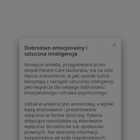
Interniści w Starachowicach
Interniści w Sandomierzu
Interniści w Skarżysku-Kamiennej
Interniści w Tarnobrzegu
Dobrostan emocjonalny i
sztuczna inteligencja
Interniści w Staszowie
Niniejsza ankieta, przygotowana przez
Więcej (13)
zespół Patient Care Doctoralia, ma na celu
Więcej w kategorii: W pobliżu Ostrowca Święt
lepsze zrozumienie, w jaki sposób ludzie
korzystają z narzędzi sztucznej inteligencji
Najczęstsze schorzenia
jako wsparcia dla swojego dobrostanu
emocjonalnego i zdrowia psychicznego.
Choroba niedokrwienna serca Ostrowiec
Świętokrzyski
Udział w ankiecie jest anonimowy, a wyniki
będą analizowane i prezentowane
Nadciśnienie tętnicze Ostrowiec Świętokrzyski
wyłącznie w formie zbiorczej. Pytania
dotyczące nastolatków są skierowane
Niewydolność serca Ostrowiec Świętokrzyski
wyłącznie do rodziców lub opiekunów
prawnych. Nie zbieramy informacji
Zaburzenia rytmu serca Ostrowiec Świętokrzyski
bezpośrednio od osób niepełnoletnich.