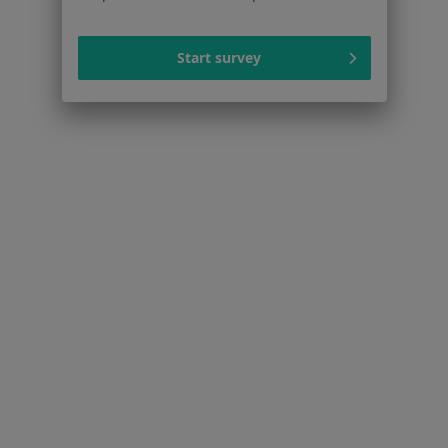
Choroba wieńcowa Ostrowiec Świętokrzyski
Więcej (13)
Start survey
Więcej w kategorii: Najczęstsze schorzenia
Strona Główna
Internista
Ostrowiec Świętokrzyski
Zmień miasto
Serwis
Regulamin
Polityka prywatności pacjentów
Polityka prywatności profesjonalistów
Polityka prywatności dla profesjonalistów, których
dane pozyskaliśmy samodzielnie