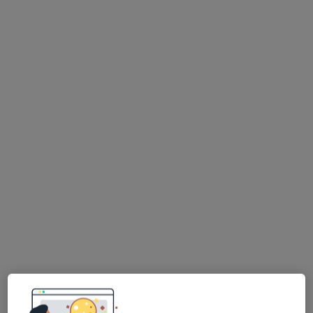
dr n. med. Zbigniew Guzera
·
Więcej
Internista, Reumatolog
27 opinii
Karola Szymanowskiego 13, Ostrowiec Świętokrzyski
•
Mapa
Centrum Medyczne GVM Carint „Serce i Zdrowie”
Specjalista nie oferuje umawiania online pod tym adresem.
Poproś o wizytę
Dostępni specjaliści
Specjaliści znajdują się poza Ostrowiec
Świętokrzyski, świętokrzyskie, w obszarach bliskich
Twojemu wyszukiwaniu.