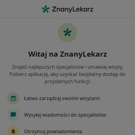
Me
Internista • Ostrowiec Świętokrzyski, świętokrzyskie
Filtry
Mapa
Polecani interniści w Ostrowcu
Witaj na ZnanyLekarz
Świętokrzyskim
Jak działają wyniki wyszukiwania
Znajdź najlepszych specjalistów i umawiaj wizyty.
Pobierz aplikację, aby uzyskać bezpłatny dostęp do
przydatnych funkcji:
Łatwo zarządzaj swoimi wizytami
Wysyłaj wiadomości do specjalistów
Klinika Zdybski
Otrzymuj powiadomienia
·
Dermatologia, Dermatologia dziecięca, Medycyna estetyczna