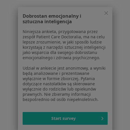
Więcej w kategorii: W pobliżu Żychlina
Dobrostan emocjonalny i
sztuczna inteligencja
Strona Główna
Internista
Żychlin
Zmień miasto
Niniejsza ankieta, przygotowana przez
zespół Patient Care Doctoralia, ma na celu
lepsze zrozumienie, w jaki sposób ludzie
korzystają z narzędzi sztucznej inteligencji
jako wsparcia dla swojego dobrostanu
emocjonalnego i zdrowia psychicznego.
Serwis
Udział w ankiecie jest anonimowy, a wyniki
będą analizowane i prezentowane
Regulamin
wyłącznie w formie zbiorczej. Pytania
dotyczące nastolatków są skierowane
Polityka prywatności pacjentów
wyłącznie do rodziców lub opiekunów
Polityka prywatności profesjonalistów
prawnych. Nie zbieramy informacji
Polityka prywatności dla profesjonalistów, których
bezpośrednio od osób niepełnoletnich.
dane pozyskaliśmy samodzielnie
Polityka cookies
Start survey
Jak działają wyniki wyszukiwania
Dostępność