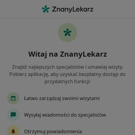
Me
Internista • Żychlin, łódzkie
Filtry
Mapa
Polecani interniści w Żychlinie
Witaj na ZnanyLekarz
Jak działają wyniki wyszukiwania
Znajdź najlepszych specjalistów i umawiaj wizyty.
Pobierz aplikację, aby uzyskać bezpłatny dostęp do
przydatnych funkcji:
Łatwo zarządzaj swoimi wizytami
Wysyłaj wiadomości do specjalistów
lek. Marzena Lisowska
·
Więcej
Internista, Hipertensjolog
Otrzymuj powiadomienia