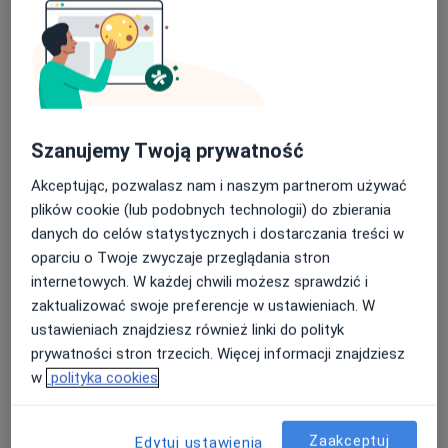
Arleta Barbara Pilarska-Igielska
Internista, Lekarz rodzinny
Słowackiego 26, Dobrzelin
•
Mapa
Prywatny Gabinet Lekarski Arleta Pilarska-Igielska
Konsultacja internistyczna
Brak ceny
Szanujemy Twoją prywatność
Specjalista nie oferuje umawiania online pod tym adresem.
Akceptując, pozwalasz nam i naszym partnerom używać
Poproś o wizytę
plików cookie (lub podobnych technologii) do zbierania
danych do celów statystycznych i dostarczania treści w
oparciu o Twoje zwyczaje przeglądania stron
Dostępni specjaliści
internetowych. W każdej chwili możesz sprawdzić i
zaktualizować swoje preferencje w ustawieniach. W
Specjaliści znajdują się poza Żychlin, łódzkie, w
ustawieniach znajdziesz również linki do polityk
obszarach bliskich Twojemu wyszukiwaniu.
prywatności stron trzecich. Więcej informacji znajdziesz
w
polityka cookies
Zaakceptuj
Edytuj ustawienia