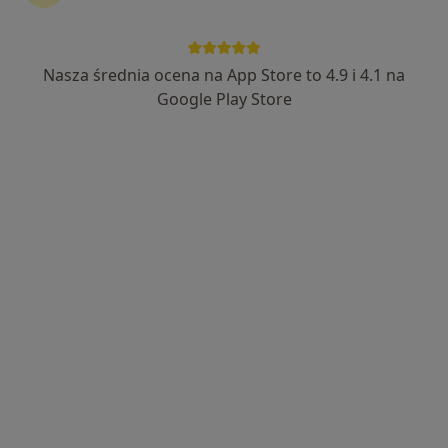
28 opinii
Adres
Online
Nasza średnia ocena na App Store to 4.9 i 4.1 na
Google Play Store
osiedle Słoneczne 2, Żychlin
•
Mapa
Gabinet Lekarski Lisowska Marzena
Konsultacja internistyczna
250 zł
Specjalista nie oferuje umawiania online pod tym adresem.
Poproś o wizytę