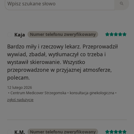
Szukaj w opiniach
Kaja
Numer telefonu zweryfikowany
K
Bardzo miły i rzeczowy lekarz. Przeprowadził
wywiad, zbadał, wytłumaczył co trzeba i
wystawił skierowanie. Wszystko
przeprowadzone w przyjaznej atmosferze,
polecam.
12 lutego 2026
•
Centrum Medicover Strzegomska
•
konsultacja ginekologiczna
•
w opinii użytkownika Kaja
zgłoś nadużycie
K.M.
Numer telefonu zweryfikowany
K