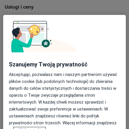
Usługi i ceny
Konsultacja ginekologiczna
Umów wizytę
Od 315 zł
Szczegóły
Konsultacja ginekologiczna dzieci
Umów wizytę
340 zł
Szczegóły
Szanujemy Twoją prywatność
USG endometriozy
Umów wizytę
615 zł
Szczegóły
Akceptując, pozwalasz nam i naszym partnerom używać
plików cookie (lub podobnych technologii) do zbierania
danych do celów statystycznych i dostarczania treści w
Założenie wkładki domacicznej
oparciu o Twoje zwyczaje przeglądania stron
Umów wizytę
Od 750 zł
Szczegóły
internetowych. W każdej chwili możesz sprawdzić i
zaktualizować swoje preferencje w ustawieniach. W
ustawieniach znajdziesz również linki do polityk
prywatności stron trzecich. Więcej informacji znajdziesz
W jaki sposób ustalane są ceny?