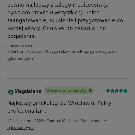
pewno najlepszy z całego medicovera (a
bywałam prawie u wszystkich). Pełne
zaangażowanie, skupienie i przygotowanie do
każdej wizyty. Człowiek do badania i do
pogadania.
8 stycznia 2026
•
Centrum Medicover Strzegomska
•
konsultacja ginekologiczna
•
w opinii użytkownika AM
zgłoś nadużycie
Magdalena
Weryfikacja wizyty
M
Najlepszy ginekolog we Wrocławiu. Pełny
profesjonalizm.
13 października 2025
•
Centrum Medicover Strzegomska
•
•
w opinii użytkownika Magdalena
zgłoś nadużycie