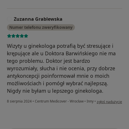
Zuzanna Grablewska
Z
Numer telefonu zweryfikowany
Wizyty u ginekologa potrafią być stresujące i
krępujące ale u Doktora Barwińskiego nie ma
tego problemu. Doktor jest bardzo
wyrozumiały, słucha i nie ocenia, przy dobrze
antykoncepcji poinformował mnie o moich
możliwościach i pomógł wybrać najlepszą.
Nigdy nie byłam u lepszego ginekologa.
w opinii użytkowni
8 sierpnia 2024
•
Centrum Medicover - Wrocław
•
Inny
•
zgłoś nadużycie