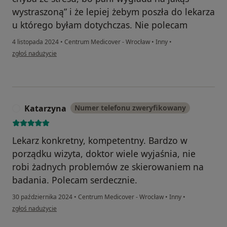
wystraszoną” i że lepiej żebym poszła do lekarza
u którego byłam dotychczas. Nie polecam
4 listopada 2024
•
Centrum Medicover - Wrocław
•
Inny
•
w opinii użytkownika M
zgłoś nadużycie
Katarzyna
Numer telefonu zweryfikowany
K
Lekarz konkretny, kompetentny. Bardzo w
porządku wizyta, doktor wiele wyjaśnia, nie
robi żadnych problemów ze skierowaniem na
badania. Polecam serdecznie.
30 października 2024
•
Centrum Medicover - Wrocław
•
Inny
•
w opinii użytkownika Katarzyna
zgłoś nadużycie