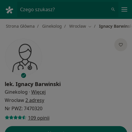
Me
Czego szukasz?
Strona Główna
Ginekolog
Wrocław
Ignacy Barwinsk
Zmień miasto
lek.
Ignacy Barwinski
O specjalizacjach
Ginekolog
·
Więcej
Wrocław
2 adresy
Nr PWZ: 7470320
109 opinii