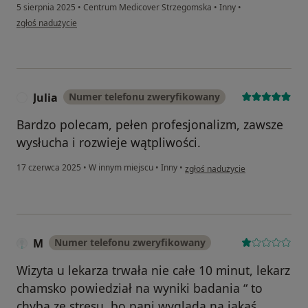
5 sierpnia 2025
•
Centrum Medicover Strzegomska
•
Inny
•
w opinii użytkownika WP
zgłoś nadużycie
Julia
Numer telefonu zweryfikowany
J
Bardzo polecam, pełen profesjonalizm, zawsze
wysłucha i rozwieje wątpliwości.
w opinii użytkownika Julia
17 czerwca 2025
•
W innym miejscu
•
Inny
•
zgłoś nadużycie
M
Numer telefonu zweryfikowany
Wizyta u lekarza trwała nie całe 10 minut, lekarz
chamsko powiedział na wyniki badania “ to
chyba ze stresu, bo pani wyglada na jakąś