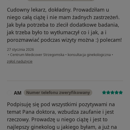
Cudowny lekarz, dokładny. Prowadziłam u
niego całą ciążę i nie mam żadnych zastrzeżeń.
Jak była potrzeba to zlecił dodatkowe badania,
jak trzeba było to wytłumaczył co i jak, a i
porozmawiać podczas wizyty można :) polecam!
27 stycznia 2026
•
Centrum Medicover Strzegomska
•
konsultacja ginekologiczna
•
w opinii użytkownika K.M.
zgłoś nadużycie
AM
Numer telefonu zweryfikowany
A
Podpisuję się pod wszystkimi pozytywami na
temat Pana doktora, wzbudza zaufanie i jest
rzeczowy. Prowadzę u niego ciążę i jest to
najlepszy ginekolog u jakiego byłam, a już na