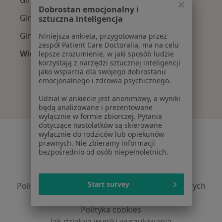
Dobrostan emocjonalny i
Ginekolodzy z POLMED w Wrocławiu
sztuczna inteligencja
Ginekolodzy z Compensa w Wrocławiu
Niniejsza ankieta, przygotowana przez
zespół Patient Care Doctoralia, ma na celu
Więcej (3)
lepsze zrozumienie, w jaki sposób ludzie
korzystają z narzędzi sztucznej inteligencji
Więcej w kategorii: Najpopularniejsze ubezpie
jako wsparcia dla swojego dobrostanu
emocjonalnego i zdrowia psychicznego.
Udział w ankiecie jest anonimowy, a wyniki
będą analizowane i prezentowane
wyłącznie w formie zbiorczej. Pytania
dotyczące nastolatków są skierowane
Serwis
wyłącznie do rodziców lub opiekunów
prawnych. Nie zbieramy informacji
Regulamin
bezpośrednio od osób niepełnoletnich.
Polityka prywatności pacjentów
Polityka prywatności profesjonalistów
Start survey
Polityka prywatności dla profesjonalistów, których
dane pozyskaliśmy samodzielnie
Polityka cookies
Jak działają wyniki wyszukiwania