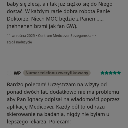
baby się zlecą, a i tak już ciężko się do Niego
dostać. W każdym razie dobra robota Panie
Doktorze. Niech MOC będzie z Panem.....
(hehheheh brzmi jak fan GW).
11 września 2025
•
Centrum Medicover Strzegomska
•
•
w opinii użytkownika B.S.
zgłoś nadużycie
WP
Numer telefonu zweryfikowany
W
Bardzo polecam! Uczęszczam na wizyty od
ponad dwóch lat, dodatkowo nie ma problemu
aby Pan Ignacy odpisał na wiadomości poprzez
aplikację Medicover. Każdy ból to od razu
skierowanie na badania, nigdy nie byłam u
lepszego lekarza. Polecam!