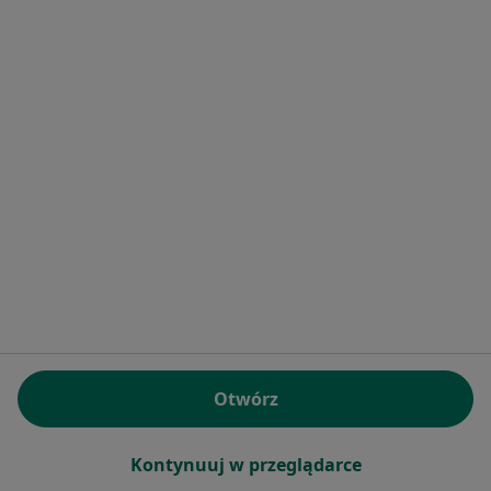
Orla 6/lokal 70, Ząbki
•
Mapa
Brak dostępnych specjalistów z wolnymi terminami w tym centrum medycznym.
Pokaż profil
Natalia Goławska
Higienistka/higienista stomatologiczny
Otwórz
7 opinii
Ząbki
•
Mapa
Kontynuuj w przeglądarce
Prywatny gabinet