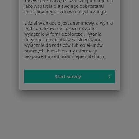
korzystają z narzędzi sztucznej inteligencji
Obecnie nie ma wolnych miejsc. Sprawdź później
jako wsparcia dla swojego dobrostanu
nowe oferty.
emocjonalnego i zdrowia psychicznego.
Udział w ankiecie jest anonimowy, a wyniki
będą analizowane i prezentowane
wyłącznie w formie zbiorczej. Pytania
dotyczące nastolatków są skierowane
wyłącznie do rodziców lub opiekunów
prawnych. Nie zbieramy informacji
bezpośrednio od osób niepełnoletnich.
Anna Ziółkowska
Start survey
·
Więcej
Higienistka/higienista stomatologiczny
49 opinii
Dzika 38, Ząbki
•
Mapa
StomaCare - Centrum Stomatologii Estetycznej, Ortodoncji, Implantologii, Protetyki i Endodoncji Mikroskopowej
Higienizacja
350 zł
Specjalista nie oferuje umawiania online pod tym adresem.