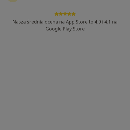
Paulina Cembrowska
·
Więcej
Nasza średnia ocena na App Store to 4.9 i 4.1 na
Higienistka/higienista stomatologiczny
16 opinii
Google Play Store
Ks. I. Skorupki 32, Ząbki
•
Mapa
Vision-Dent
Higienizacja
420 zł
Specjalista nie oferuje umawiania online pod tym adresem.
Poproś o wizytę