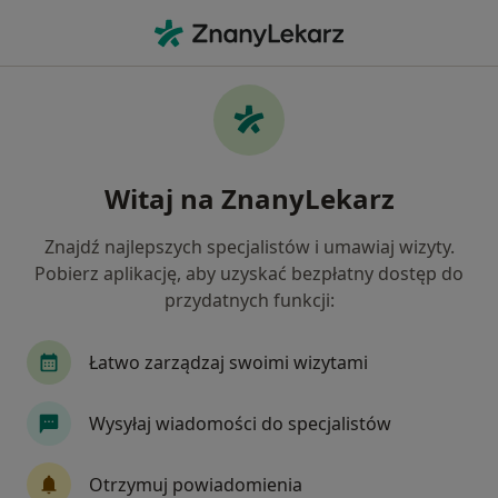
Me
Higienistka Higienista Stomatologiczny • Ząbki, mazowieckie
Filtry
Ubezpieczenie
Mapa
Polecani higienistki/higieniści
Witaj na ZnanyLekarz
stomatologiczni w Ząbkach
Jak działają wyniki wyszukiwania
Znajdź najlepszych specjalistów i umawiaj wizyty.
Pobierz aplikację, aby uzyskać bezpłatny dostęp do
przydatnych funkcji:
Wybierz swoje ubezpieczenie
Łatwo zarządzaj swoimi wizytami
Wysyłaj wiadomości do specjalistów
Otrzymuj powiadomienia