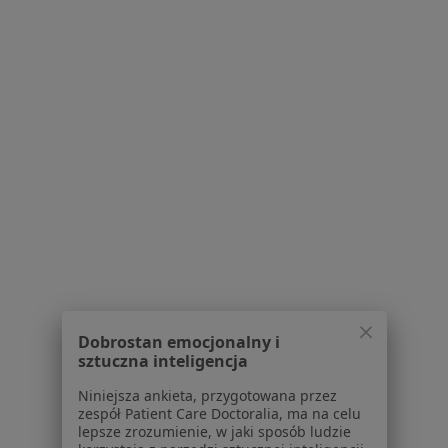
Katarzyna Krawczyńska
Higienistka/higienista stomatologiczny
2 opinie
Gilarska 86c, Warszawa
•
Mapa
Centrum Medyczne enel-med - Oddział Zacisze
Fluoryzacja zębów
od 230 zł
Specjalista nie oferuje umawiania online pod tym adresem.
Poproś o wizytę
Dobrostan emocjonalny i
sztuczna inteligencja
Niniejsza ankieta, przygotowana przez
Inni specjaliści w Twojej okolicy
zespół Patient Care Doctoralia, ma na celu
lepsze zrozumienie, w jaki sposób ludzie