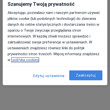
Szanujemy Twoją prywatność
Joanna Potocka
Akceptując, pozwalasz nam i naszym partnerom używać
Higienistka/higienista stomatologiczny
plików cookie (lub podobnych technologii) do zbierania
14 opinii
danych do celów statystycznych i dostarczania treści w
Dzika 38, Ząbki
•
Mapa
oparciu o Twoje zwyczaje przeglądania stron
StomaCare - Centrum Stomatologii Estetycznej, Ortodoncji, Implantologii, Protetyki i Endodoncji Mikroskopowej
internetowych. W każdej chwili możesz sprawdzić i
Higienizacja
350 zł
zaktualizować swoje preferencje w ustawieniach. W
ustawieniach znajdziesz również linki do polityk
Specjalista nie oferuje umawiania online pod tym adresem.
prywatności stron trzecich. Więcej informacji znajdziesz
Poproś o wizytę
w
polityka cookies
Zaakceptuj
Edytuj ustawienia