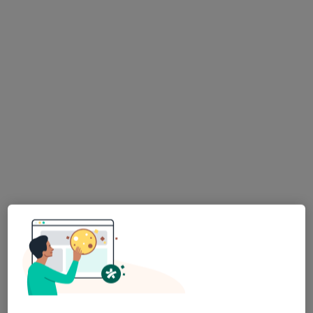
lic. Dominika Maj
Higienistka/higienista stomatologiczny
13 opinii
Dzika 38, Ząbki
•
Mapa
StomaCare - Centrum Stomatologii Estetycznej, Ortodoncji, Implantologii, Protetyki i Endodoncji Mikroskopowej
Higienizacja
350 zł
Specjalista nie oferuje umawiania online pod tym adresem.
Poproś o wizytę