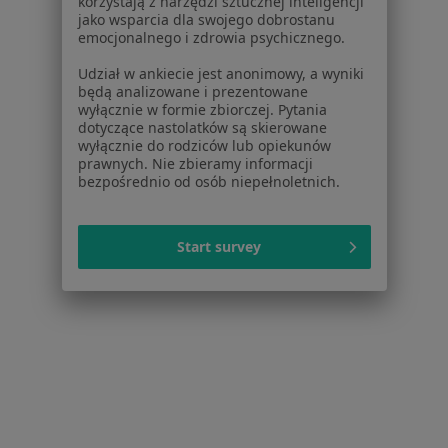
korzystają z narzędzi sztucznej inteligencji
jako wsparcia dla swojego dobrostanu
emocjonalnego i zdrowia psychicznego.
Poproś o wizytę
Udział w ankiecie jest anonimowy, a wyniki
będą analizowane i prezentowane
wyłącznie w formie zbiorczej. Pytania
dotyczące nastolatków są skierowane
wyłącznie do rodziców lub opiekunów
prawnych. Nie zbieramy informacji
bezpośrednio od osób niepełnoletnich.
Start survey
Magdalena Breńska
·
Więcej
Higienistka/higienista stomatologiczny
7 opinii
Aleja Armii Krajowej 4 lok 7, Radzymin
•
Mapa
Fabryka Uśmiechu Radzymin
Lakowanie zębów
Darmowa usługa
Specjalista nie oferuje umawiania online pod tym adresem.