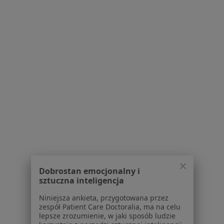
Brak dostępnych specjalistów z wolnymi terminami w tym centrum medycznym.
Pokaż profil
Lina Kulish
Higienistka/higienista stomatologiczny
40 opinii
Dobrostan emocjonalny i
Berensona 11, Warszawa
•
Mapa
sztuczna inteligencja
Cmp
Niniejsza ankieta, przygotowana przez
Higienizacja
Brak ceny
zespół Patient Care Doctoralia, ma na celu
lepsze zrozumienie, w jaki sposób ludzie
Specjalista nie oferuje umawiania online pod tym adresem.