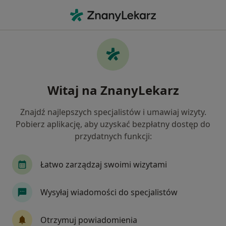
Me
Higienistka Higienista Stomatologiczny • Radzymin, mazowieckie
Filtry
Ubezpieczenie
Mapa
Polecani higienistki/higieniści
Witaj na ZnanyLekarz
stomatologiczni w Radzyminie
Jak działają wyniki wyszukiwania
Znajdź najlepszych specjalistów i umawiaj wizyty.
Pobierz aplikację, aby uzyskać bezpłatny dostęp do
przydatnych funkcji:
Wybierz swoje ubezpieczenie
Łatwo zarządzaj swoimi wizytami
Wysyłaj wiadomości do specjalistów
Otrzymuj powiadomienia