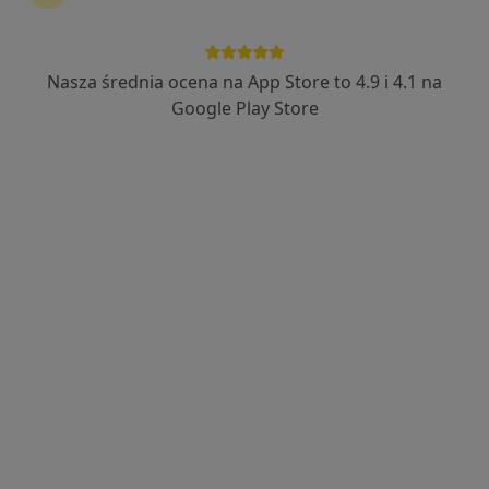
Olena Moroz
·
Więcej
Nasza średnia ocena na App Store to 4.9 i 4.1 na
Higienistka/higienista stomatologiczny
8 opinii
Google Play Store
Promienna 4B, Marki
•
Mapa
Kass Dent Marki
Higienizacja
350 zł
Specjalista nie oferuje umawiania online pod tym adresem.
Poproś o wizytę