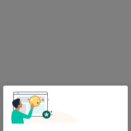
Bezpieczne płatności
mgr Monika Raczkowska
·
Więcej
Higienistka/higienista stomatologiczny
43 opinie
Adres 1
Adres 2
aleja Solidarności 72/20, Warszawa
•
Mapa
Dentysta Muranów
Higienizacja
350 zł
Specjalista nie oferuje umawiania online pod tym adresem.