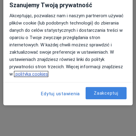
Szanujemy Twoją prywatność
Poproś o wizytę
Akceptując, pozwalasz nam i naszym partnerom używać
plików cookie (lub podobnych technologii) do zbierania
danych do celów statystycznych i dostarczania treści w
oparciu o Twoje zwyczaje przeglądania stron
internetowych. W każdej chwili możesz sprawdzić i
zaktualizować swoje preferencje w ustawieniach. W
ustawieniach znajdziesz również linki do polityk
prywatności stron trzecich. Więcej informacji znajdziesz
w
polityka cookies
lic. Wiktoria Ałaj-Szymańska
·
Więcej
Higienistka/higienista stomatologiczny
Zaakceptuj
Edytuj ustawienia
105 opinii
Rydygiera 15, lokal U 3B, Warszawa
•
Mapa
Klinika Stomatologiczna Prestige Dental - Warszawa Żoliborz
Higienizacja
350 zł
Specjalista nie oferuje umawiania online pod tym adresem.