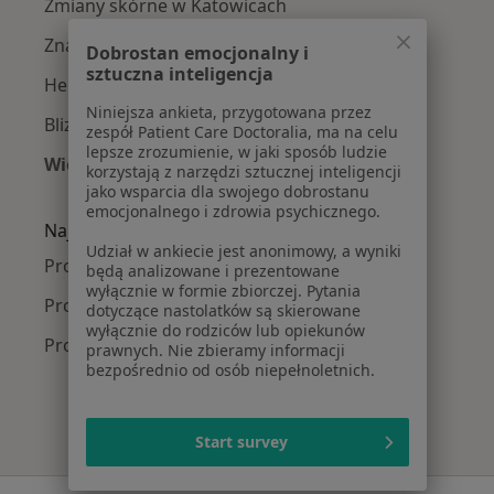
Zmiany skórne w Katowicach
Znamiona w Katowicach
Dobrostan emocjonalny i
sztuczna inteligencja
Hemoroidy w Katowicach
Niniejsza ankieta, przygotowana przez
Blizny w Katowicach
zespół Patient Care Doctoralia, ma na celu
lepsze zrozumienie, w jaki sposób ludzie
Więcej (15)
korzystają z narzędzi sztucznej inteligencji
Więcej w kategorii: Najczęście leczone chorob
jako wsparcia dla swojego dobrostanu
emocjonalnego i zdrowia psychicznego.
Najpopularniejsze ubezpieczenia
Udział w ankiecie jest anonimowy, a wyniki
Proktolodzy z NFZ w Katowicach
będą analizowane i prezentowane
wyłącznie w formie zbiorczej. Pytania
Proktolodzy z LUX MED w Katowicach
dotyczące nastolatków są skierowane
wyłącznie do rodziców lub opiekunów
Proktolodzy z Medicover w Katowicach
prawnych. Nie zbieramy informacji
bezpośrednio od osób niepełnoletnich.
Start survey