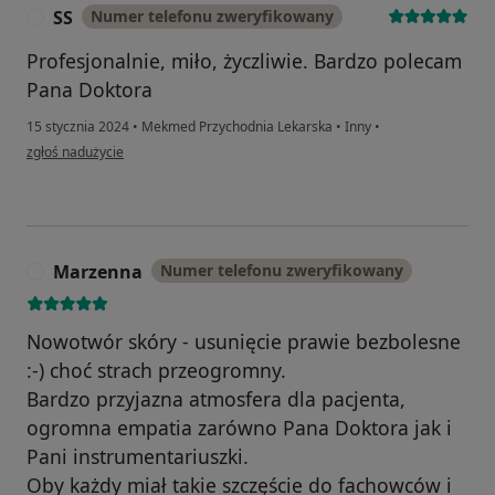
SS
Numer telefonu zweryfikowany
S
Profesjonalnie, miło, życzliwie. Bardzo polecam
Pana Doktora
15 stycznia 2024
•
Mekmed Przychodnia Lekarska
•
Inny
•
w opinii użytkownika SS
zgłoś nadużycie
Marzenna
Numer telefonu zweryfikowany
M
Nowotwór skóry - usunięcie prawie bezbolesne
:-) choć strach przeogromny.
Bardzo przyjazna atmosfera dla pacjenta,
ogromna empatia zarówno Pana Doktora jak i
Pani instrumentariuszki.
Oby każdy miał takie szczęście do fachowców i