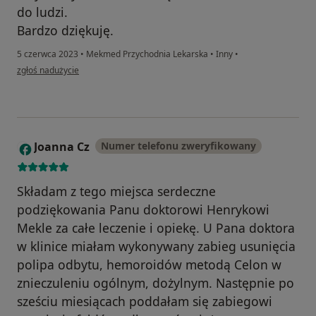
do ludzi.
Bardzo dziękuję.
5 czerwca 2023
•
Mekmed Przychodnia Lekarska
•
Inny
•
w opinii użytkownika Marzenna
zgłoś nadużycie
Joanna Cz
Numer telefonu zweryfikowany
J
Składam z tego miejsca serdeczne
podziękowania Panu doktorowi Henrykowi
Mekle za całe leczenie i opiekę. U Pana doktora
w klinice miałam wykonywany zabieg usunięcia
polipa odbytu, hemoroidów metodą Celon w
znieczuleniu ogólnym, dożylnym. Następnie po
sześciu miesiącach poddałam się zabiegowi