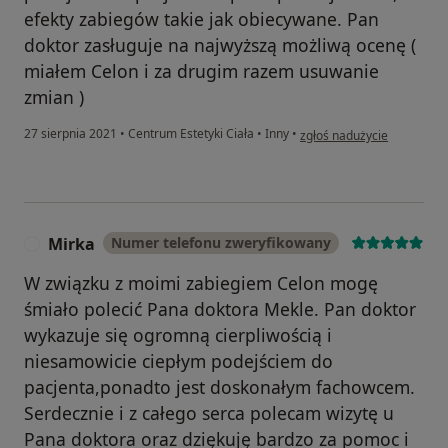
efekty zabiegów takie jak obiecywane. Pan
doktor zasługuje na najwyższą możliwą ocenę (
miałem Celon i za drugim razem usuwanie
zmian )
w opinii użytkownika Łukas
27 sierpnia 2021
•
Centrum Estetyki Ciała
•
Inny
•
zgłoś nadużycie
Mirka
Numer telefonu zweryfikowany
M
W związku z moimi zabiegiem Celon mogę
śmiało polecić Pana doktora Mekle. Pan doktor
wykazuje się ogromną cierpliwością i
niesamowicie ciepłym podejściem do
pacjenta,ponadto jest doskonałym fachowcem.
Serdecznie i z całego serca polecam wizytę u
Pana doktora oraz dziękuję bardzo za pomoc i