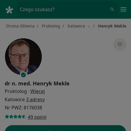
Me
Czego szukasz?
Strona Główna
Proktolog
Katowice
Henryk Mekle
Zmień miasto
dr n. med.
Henryk Mekle
O specjalizacjach
Proktolog
·
Więcej
Katowice
3 adresy
Nr PWZ: 8176038
49 opinii