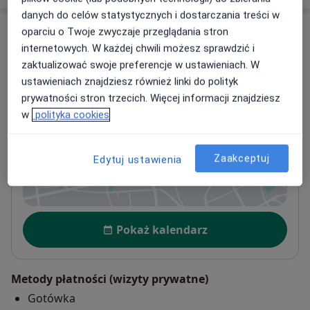
danych do celów statystycznych i dostarczania treści w
Adresy (3)
oparciu o Twoje zwyczaje przeglądania stron
internetowych. W każdej chwili możesz sprawdzić i
zaktualizować swoje preferencje w ustawieniach. W
Adres 1
Adres 2
Adres 3
ustawieniach znajdziesz również linki do polityk
prywatności stron trzecich. Więcej informacji znajdziesz
w
polityka cookies
TRAUMA-DENT
Słoneczna 4,
43-200
Pszczyna
Zaakceptuj
Edytuj ustawienia
Powiększ mapę
otwiera się w nowej karcie
Dostępność
Pokaż kalendarz
Metody płatności (wizyty prywatne)
Gotówka