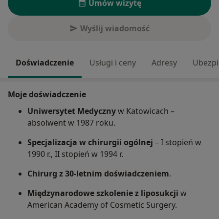
Umów wizytę
Wyślij wiadomość
Doświadczenie
Usługi i ceny
Adresy
Ubezpi
Moje doświadczenie
Uniwersytet Medyczny
w Katowicach –
absolwent w 1987 roku.
Specjalizacja w chirurgii ogólnej
– I stopień w
1990 r., II stopień w 1994 r.
Chirurg z 30-letnim doświadczeniem
.
Międzynarodowe szkolenie z liposukcji
w
American Academy of Cosmetic Surgery.