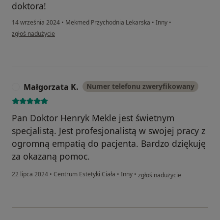
doktora!
14 września 2024
•
Mekmed Przychodnia Lekarska
•
Inny
•
w opinii użytkownika Konto zostało usunięte
zgłoś nadużycie
Małgorzata K.
Numer telefonu zweryfikowany
M
Pan Doktor Henryk Mekle jest świetnym
specjalistą. Jest profesjonalistą w swojej pracy z
ogromną empatią do pacjenta. Bardzo dziękuję
za okazaną pomoc.
w opinii użytkownika Małgorza
22 lipca 2024
•
Centrum Estetyki Ciała
•
Inny
•
zgłoś nadużycie