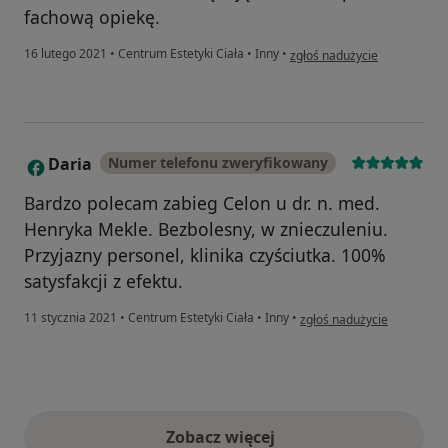
fachową opiekę.
w opinii użytkownika Mirka
16 lutego 2021
•
Centrum Estetyki Ciała
•
Inny
•
zgłoś nadużycie
Daria
Numer telefonu zweryfikowany
D
Bardzo polecam zabieg Celon u dr. n. med.
Henryka Mekle. Bezbolesny, w znieczuleniu.
Przyjazny personel, klinika czyściutka. 100%
satysfakcji z efektu.
w opinii użytkownika Daria
11 stycznia 2021
•
Centrum Estetyki Ciała
•
Inny
•
zgłoś nadużycie
Zobacz więcej
opinie powyżej