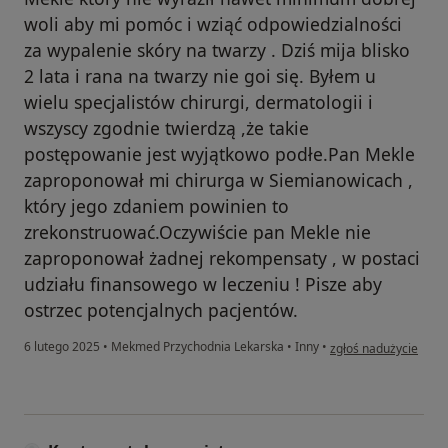
woli aby mi pomóc i wziąć odpowiedzialności
za wypalenie skóry na twarzy . Dziś mija blisko
2 lata i rana na twarzy nie goi się. Byłem u
wielu specjalistów chirurgi, dermatologii i
wszyscy zgodnie twierdzą ,że takie
postępowanie jest wyjątkowo podłe.Pan Mekle
zaproponował mi chirurga w Siemianowicach ,
który jego zdaniem powinien to
zrekonstruować.Oczywiście pan Mekle nie
zaproponował żadnej rekompensaty , w postaci
udziału finansowego w leczeniu ! Pisze aby
ostrzec potencjalnych pacjentów.
w opinii użytkownik
6 lutego 2025
•
Mekmed Przychodnia Lekarska
•
Inny
•
zgłoś nadużycie