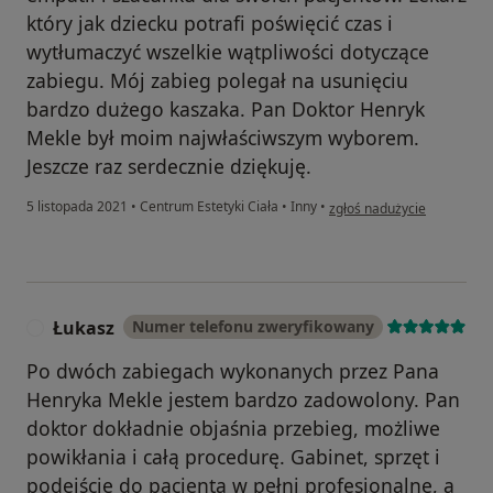
który jak dziecku potrafi poświęcić czas i
wytłumaczyć wszelkie wątpliwości dotyczące
zabiegu. Mój zabieg polegał na usunięciu
bardzo dużego kaszaka. Pan Doktor Henryk
Mekle był moim najwłaściwszym wyborem.
Jeszcze raz serdecznie dziękuję.
w opinii użytkownika Darek
5 listopada 2021
•
Centrum Estetyki Ciała
•
Inny
•
zgłoś nadużycie
Łukasz
Numer telefonu zweryfikowany
Ł
Po dwóch zabiegach wykonanych przez Pana
Henryka Mekle jestem bardzo zadowolony. Pan
doktor dokładnie objaśnia przebieg, możliwe
powikłania i całą procedurę. Gabinet, sprzęt i
podejście do pacjenta w pełni profesjonalne, a