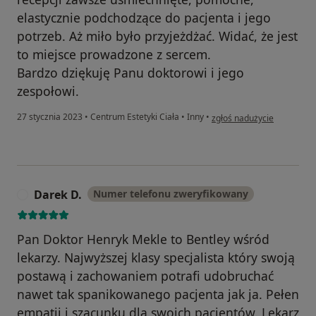
elastycznie podchodzące do pacjenta i jego
potrzeb. Aż miło było przyjeżdżać. Widać, że jest
to miejsce prowadzone z sercem.
Bardzo dziękuję Panu doktorowi i jego
zespołowi.
w opinii użytkownika Joann
27 stycznia 2023
•
Centrum Estetyki Ciała
•
Inny
•
zgłoś nadużycie
Darek D.
Numer telefonu zweryfikowany
D
Pan Doktor Henryk Mekle to Bentley wśród
lekarzy. Najwyższej klasy specjalista który swoją
postawą i zachowaniem potrafi udobruchać
nawet tak spanikowanego pacjenta jak ja. Pełen
empatii i szacunku dla swoich pacjentów. Lekarz