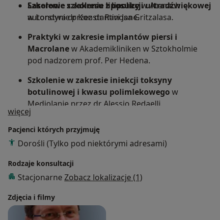
Laserowe szkolenie z lipolizy
Szkolenie z zakresu liposukcji ultradźwiękowej
w Atenach
autorstwa dr Konstantinosa Gritzalasa.
w Londynie przez dr Ravi Jane.
Praktyki w zakresie implantów piersi i
Macrolane
w Akademikliniken w Sztokholmie
pod nadzorem prof. Per Hedena.
Szkolenie w zakresie iniekcji toksyny
botulinowej i kwasu polimlekowego
w
Mediolanie przez dr Alessio Redaelli.
O mnie
więcej
Szkolenie z lipolizy iniekcyjnej
w Wiedniu, dr
Pacjenci których przyjmuję
Heinrich.
Dorośli (Tylko pod niektórymi adresami)
Rodzaje konsultacji
Stacjonarne
Zobacz lokalizacje (1)
Zdjęcia i filmy