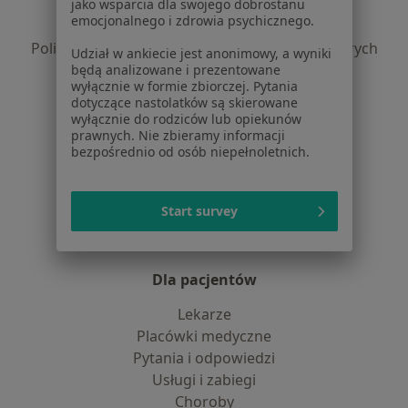
Polityka prywatności pacjentów
jako wsparcia dla swojego dobrostanu
emocjonalnego i zdrowia psychicznego.
Polityka prywatności profesjonalistów
Polityka prywatności dla profesjonalistów, których
Udział w ankiecie jest anonimowy, a wyniki
dane pozyskaliśmy samodzielnie
będą analizowane i prezentowane
wyłącznie w formie zbiorczej. Pytania
Polityka cookies
dotyczące nastolatków są skierowane
Jak działają wyniki wyszukiwania
wyłącznie do rodziców lub opiekunów
Dostępność
prawnych. Nie zbieramy informacji
bezpośrednio od osób niepełnoletnich.
O nas
Praca
Rekrutujemy!
Partnerzy
Start survey
Centrum prasowe
Kontakt
Dla pacjentów
Lekarze
Placówki medyczne
Pytania i odpowiedzi
Usługi i zabiegi
Choroby