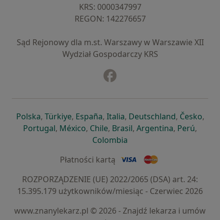
KRS: ⁠0000347997
REGON: ⁠142276657
Sąd Rejonowy dla m.st. Warszawy w Warszawie XII
Wydział Gospodarczy KRS
Facebook
otwiera się w nowej karcie
otwiera się w nowej karcie
otwiera się w nowej karcie
otwiera się w nowej karcie
otwiera się w nowej karci
otwiera się
otwi
Polska
,
Türkiye
,
España
,
Italia
,
Deutschland
,
Česko
,
otwiera się w nowej karcie
otwiera się w nowej karcie
otwiera się w nowej karcie
otwiera się w nowej kar
otwiera się 
otwier
Portugal
,
México
,
Chile
,
Brasil
,
Argentina
,
Perú
,
otwiera się w nowej karc
Colombia
Płatności kartą
ROZPORZĄDZENIE (UE) 2022/2065 (DSA) art. 24:
15.395.179 użytkowników/miesiąc - Czerwiec 2026
www.znanylekarz.pl © 2026 - Znajdź lekarza i umów