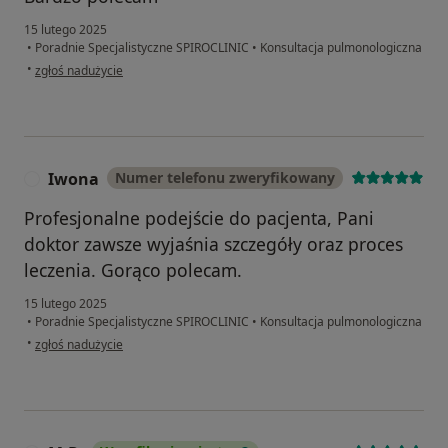
15 lutego 2025
•
Poradnie Specjalistyczne SPIROCLINIC
•
Konsultacja pulmonologiczna
w opinii użytkownika OM
•
zgłoś nadużycie
Iwona
Numer telefonu zweryfikowany
I
Profesjonalne podejście do pacjenta, Pani
doktor zawsze wyjaśnia szczegóły oraz proces
leczenia. Gorąco polecam.
15 lutego 2025
•
Poradnie Specjalistyczne SPIROCLINIC
•
Konsultacja pulmonologiczna
w opinii użytkownika Iwona
•
zgłoś nadużycie