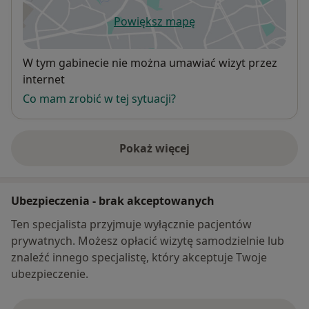
Powiększ mapę
otwiera się w nowej karcie
Dostępność
W tym gabinecie nie można umawiać wizyt przez
internet
Co mam zrobić w tej sytuacji?
Pokaż więcej
o adresie
Ubezpieczenia - brak akceptowanych
Ten specjalista przyjmuje wyłącznie pacjentów
prywatnych. Możesz opłacić wizytę samodzielnie lub
znaleźć innego specjalistę, który akceptuje Twoje
ubezpieczenie.