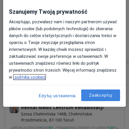
Od 270 zł
Szczegóły
Szanujemy Twoją prywatność
Konsultacja pulmonologiczna + spirometria
Akceptując, pozwalasz nam i naszym partnerom używać
Od 330 zł
Szczegóły
plików cookie (lub podobnych technologii) do zbierania
danych do celów statystycznych i dostarczania treści w
oparciu o Twoje zwyczaje przeglądania stron
internetowych. W każdej chwili możesz sprawdzić i
W jaki sposób ustalane są ceny?
zaktualizować swoje preferencje w ustawieniach. W
ustawieniach znajdziesz również linki do polityk
prywatności stron trzecich. Więcej informacji znajdziesz
Adresy (2)
w
polityka cookies
Adres 1
Adres 2
Zaakceptuj
Edytuj ustawienia
Revital Medic Centrum Rehabilitacji
Szosa Chełmińska 146B,
Chełmińskie
Przedmieście
, 87-100
Toruń