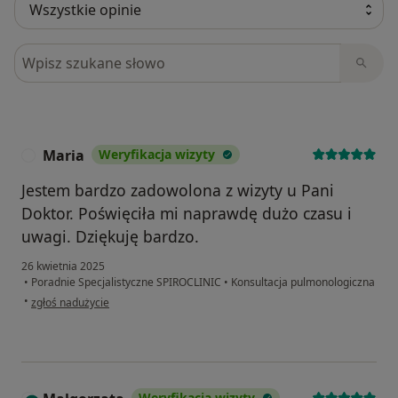
Szukaj w opiniach
Maria
Weryfikacja wizyty
M
Jestem bardzo zadowolona z wizyty u Pani
Doktor. Poświęciła mi naprawdę dużo czasu i
uwagi. Dziękuję bardzo.
26 kwietnia 2025
•
Poradnie Specjalistyczne SPIROCLINIC
•
Konsultacja pulmonologiczna
w opinii użytkownika Maria
•
zgłoś nadużycie
Weryfikacja wizyty