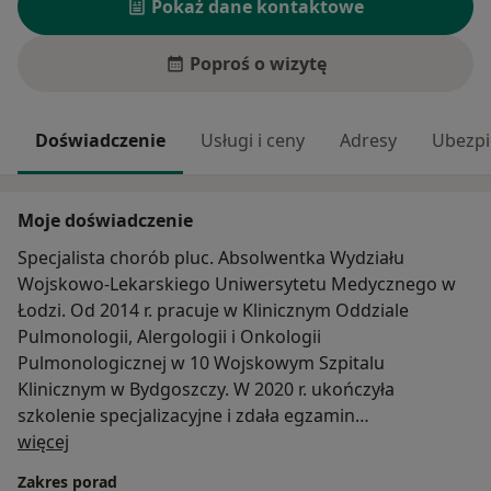
Pokaż dane kontaktowe
Poproś o wizytę
Doświadczenie
Usługi i ceny
Adresy
Ubezpi
Moje doświadczenie
Specjalista chorób pluc. Absolwentka Wydziału
Wojskowo-Lekarskiego Uniwersytetu Medycznego w
Łodzi. Od 2014 r. pracuje w Klinicznym Oddziale
Pulmonologii, Alergologii i Onkologii
Pulmonologicznej w 10 Wojskowym Szpitalu
Klinicznym w Bydgoszczy. W 2020 r. ukończyła
szkolenie specjalizacyjne i zdała egzamin
O mnie
specjalizacyjny w dziedzinie pulmonologii. Posiada
więcej
wieloletnie doświadczenie, zarówno w pracy w
Zakres porad