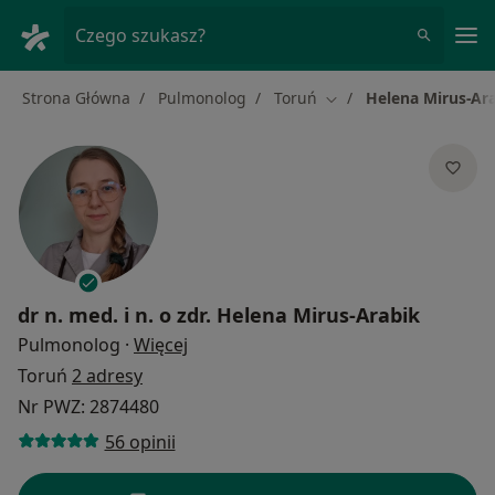
Me
Czego szukasz?
Strona Główna
Pulmonolog
Toruń
Helena Mirus-Ar
Zmień miasto
dr n. med. i n. o zdr.
Helena Mirus-Arabik
O specjalizacjach
Pulmonolog
·
Więcej
Toruń
2 adresy
Nr PWZ: 2874480
56 opinii