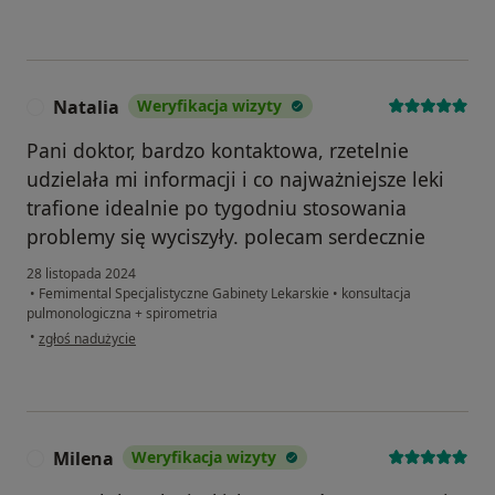
Natalia
Weryfikacja wizyty
N
Pani doktor, bardzo kontaktowa, rzetelnie
udzielała mi informacji i co najważniejsze leki
trafione idealnie po tygodniu stosowania
problemy się wyciszyły. polecam serdecznie
28 listopada 2024
•
Femimental Specjalistyczne Gabinety Lekarskie
•
konsultacja
pulmonologiczna + spirometria
w opinii użytkownika Natalia
•
zgłoś nadużycie
Milena
Weryfikacja wizyty
M