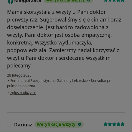
Małgorzata
M
Mama skorzystala z wizyty u Pani doktor
pierwszy raz. Sugerowaliśmy się opiniami oraz
doświadczenie. Jest bardzo zadowolona z
wizyty. Pani doktor jest osobą empatyczną,
konkretną. Wszystko wytłumaczyła,
podpowiedziała. Zamierzmy nadal korzystać z
wizyt u Pani doktor i serdecznie wszystkim
polecamy.
28 lutego 2025
•
Femimental Specjalistyczne Gabinety Lekarskie
•
Konsultacja
pulmonologiczna
w opinii użytkownika Małgorzata
•
zgłoś nadużycie
Dariusz
Weryfikacja wizyty
D