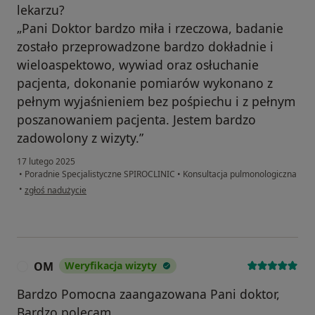
lekarzu?
„Pani Doktor bardzo miła i rzeczowa, badanie
zostało przeprowadzone bardzo dokładnie i
wieloaspektowo, wywiad oraz osłuchanie
pacjenta, dokonanie pomiarów wykonano z
pełnym wyjaśnieniem bez pośpiechu i z pełnym
poszanowaniem pacjenta. Jestem bardzo
zadowolony z wizyty.”
17 lutego 2025
•
Poradnie Specjalistyczne SPIROCLINIC
•
Konsultacja pulmonologiczna
w opinii użytkownika Dariusz
•
zgłoś nadużycie
OM
Weryfikacja wizyty
O
Bardzo Pomocna zaangazowana Pani doktor,
Bardzo polecam