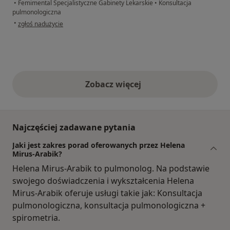
•
Femimental Specjalistyczne Gabinety Lekarskie
•
Konsultacja
pulmonologiczna
w opinii użytkownika Adam
•
zgłoś nadużycie
Zobacz więcej
opinie powyżej
Najczęściej zadawane pytania
Jaki jest zakres porad oferowanych przez Helena
Mirus-Arabik?
Helena Mirus-Arabik to pulmonolog. Na podstawie
swojego doświadczenia i wykształcenia Helena
Mirus-Arabik oferuje usługi takie jak: Konsultacja
pulmonologiczna, konsultacja pulmonologiczna +
spirometria.