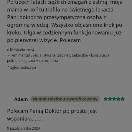
Po trzech latach ciężkich zmagań z astmą, moja
mama w końcu trafiła na świetnego lekarza.
Pani doktor to przesympatyczna osoba z
ogromną wiedzą. Wszystko objaśnione krok po
kroku. Ulga w codziennym funkcjonowaniu już
po pierwszej wizycie. Polecam
6 listopada 2024
•
Femimental Specjalistyczne Gabinety Lekarskie
•
konsultacja
pulmonologiczna + spirometria
w opinii użytkownika Milena
•
zgłoś nadużycie
Adam
Numer telefonu zweryfikowany
A
Polecam Panią Doktor po prostu jest
wspaniała.......
8 października 2024