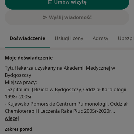
Umów wizytę
Wyślij wiadomość
Doświadczenie
Usługi i ceny
Adresy
Ubezpi
Moje doświadczenie
Tytuł lekarza uzyskany na Akademii Medycznej w
Bydgoszczy
Miejsca pracy:
- Szpital im. J.Biziela w Bydgoszczy, Oddział Kardiologii
1998r-2005r
- Kujawsko Pomorskie Centrum Pulmonologii, Oddział
Chemioterapii i Leczenia Raka Płuc 2005r-2020r
O mnie
- Instytut Gruźlicy i Chorób Płuc w Warszawie oraz w
więcej
Rabce-Zdroju 2008r-2010r - staże specjalizacyjne z
Zakres porad
zakresu chorób płuc