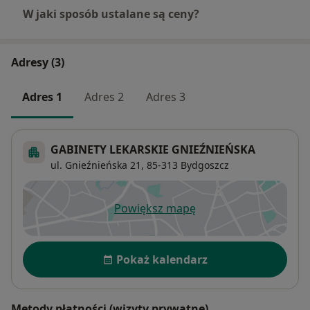
W jaki sposób ustalane są ceny?
Adresy (3)
Adres 1
Adres 2
Adres 3
GABINETY LEKARSKIE GNIEŹNIEŃSKA
ul. Gnieźnieńska 21,
85-313
Bydgoszcz
Powiększ mapę
otwiera się w nowej karcie
Dostępność
Pokaż kalendarz
Metody płatności (wizyty prywatne)