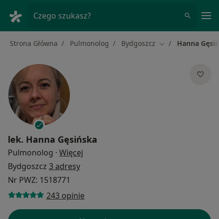
Me
Czego szukasz?
Strona Główna
Pulmonolog
Bydgoszcz
Hanna Gęsi
Zmień miasto
lek.
Hanna Gęsińska
O specjalizacjach
Pulmonolog
·
Więcej
Bydgoszcz
3 adresy
Nr PWZ: 1518771
243 opinie