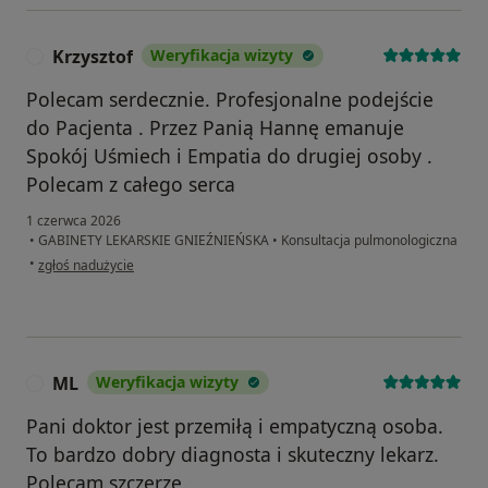
Krzysztof
Weryfikacja wizyty
K
Polecam serdecznie. Profesjonalne podejście
do Pacjenta . Przez Panią Hannę emanuje
Spokój Uśmiech i Empatia do drugiej osoby .
Polecam z całego serca
1 czerwca 2026
•
GABINETY LEKARSKIE GNIEŹNIEŃSKA
•
Konsultacja pulmonologiczna
w opinii użytkownika Krzysztof
•
zgłoś nadużycie
ML
Weryfikacja wizyty
M
Pani doktor jest przemiłą i empatyczną osoba.
To bardzo dobry diagnosta i skuteczny lekarz.
Polecam szczerze.