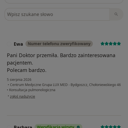
Szukaj w opiniach
Ewa
Numer telefonu zweryfikowany
E
Pani Doktor przemiła. Bardzo zainteresowana
pacjentem.
Polecam bardzo.
5 sierpnia 2026
•
Centrum Medyczne Grupa LUX MED - Bydgoszcz, Chołoniewskiego 46
•
Konsultacja pulmonologiczna
w opinii użytkownika Ewa
•
zgłoś nadużycie
Barbara
Weryfikacja wizyty
B