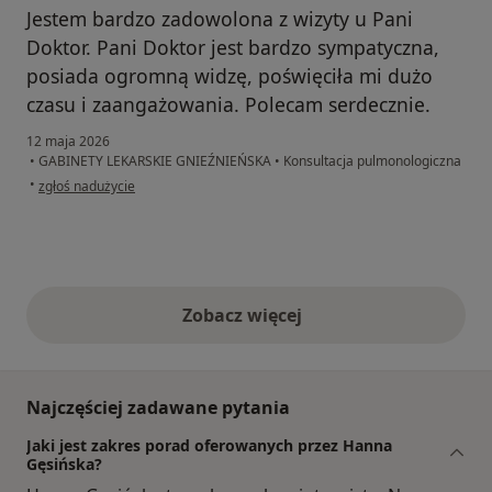
Jestem bardzo zadowolona z wizyty u Pani
Doktor. Pani Doktor jest bardzo sympatyczna,
posiada ogromną widzę, poświęciła mi dużo
czasu i zaangażowania. Polecam serdecznie.
12 maja 2026
•
GABINETY LEKARSKIE GNIEŹNIEŃSKA
•
Konsultacja pulmonologiczna
w opinii użytkownika Marta
•
zgłoś nadużycie
Zobacz więcej
opinie powyżej
Najczęściej zadawane pytania
Jaki jest zakres porad oferowanych przez Hanna
Gęsińska?