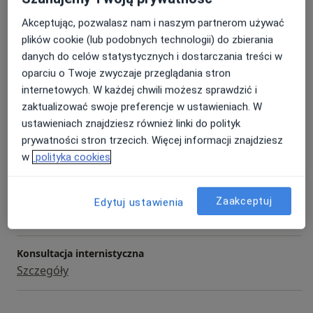
Konsultacja pulmonologiczna +
spirometria
Umów wizytę
Akceptując, pozwalasz nam i naszym partnerom używać
350 zł
Szczegóły
plików cookie (lub podobnych technologii) do zbierania
danych do celów statystycznych i dostarczania treści w
Konsultacja pulmonologiczna
oparciu o Twoje zwyczaje przeglądania stron
Umów wizytę
Od 300 zł
Szczegóły
internetowych. W każdej chwili możesz sprawdzić i
zaktualizować swoje preferencje w ustawieniach. W
ustawieniach znajdziesz również linki do polityk
Konsultacja pulmonologiczna +
spirometria z pr. rozkurczową
prywatności stron trzecich. Więcej informacji znajdziesz
Umów wizytę
400 zł
Szczegóły
w
polityka cookies
Poligrafia
Zaakceptuj
Edytuj ustawienia
Umów wizytę
400 zł
Szczegóły
Konsultacja internistyczna
Szczegóły