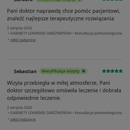
Pani doktor naprawdę chce pomóc pacjentowi,
znaleźć najlepsze terapeutyczne rozwiązania
3 sierpnia 2026
•
GABINETY LEKARSKIE GNIEŹNIEŃSKA
•
Konsultacja pulmonologiczna
w opinii użytkownika Barbara
•
zgłoś nadużycie
Sebastian
Weryfikacja wizyty
S
Wizyta przebiegła w miłej atmosferze, Pani
doktor szczegółowo omówiła leczenie i dobrała
odpowiednie leczenie.
3 sierpnia 2026
•
GABINETY LEKARSKIE GNIEŹNIEŃSKA
•
Konsultacja pulmonologiczna
w opinii użytkownika Sebastian
•
zgłoś nadużycie