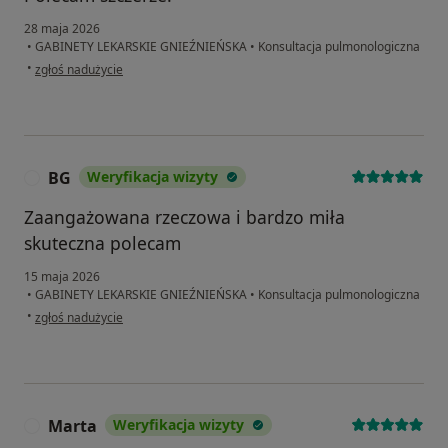
28 maja 2026
•
GABINETY LEKARSKIE GNIEŹNIEŃSKA
•
Konsultacja pulmonologiczna
w opinii użytkownika ML
•
zgłoś nadużycie
BG
Weryfikacja wizyty
B
Zaangażowana rzeczowa i bardzo miła
skuteczna polecam
15 maja 2026
•
GABINETY LEKARSKIE GNIEŹNIEŃSKA
•
Konsultacja pulmonologiczna
w opinii użytkownika BG
•
zgłoś nadużycie
Marta
Weryfikacja wizyty
M