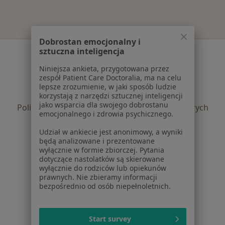
Dobrostan emocjonalny i
sztuczna inteligencja
Serwis
Niniejsza ankieta, przygotowana przez
Regulamin
zespół Patient Care Doctoralia, ma na celu
Polityka prywatności pacjentów
lepsze zrozumienie, w jaki sposób ludzie
Polityka prywatności profesjonalistów
korzystają z narzędzi sztucznej inteligencji
jako wsparcia dla swojego dobrostanu
Polityka prywatności dla profesjonalistów, których
emocjonalnego i zdrowia psychicznego.
dane pozyskaliśmy samodzielnie
Polityka cookies
Udział w ankiecie jest anonimowy, a wyniki
będą analizowane i prezentowane
Jak działają wyniki wyszukiwania
wyłącznie w formie zbiorczej. Pytania
Dostępność
dotyczące nastolatków są skierowane
O nas
wyłącznie do rodziców lub opiekunów
prawnych. Nie zbieramy informacji
Praca
Rekrutujemy!
bezpośrednio od osób niepełnoletnich.
Partnerzy
Centrum prasowe
Kontakt
Start survey