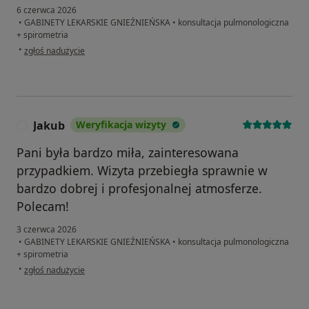
6 czerwca 2026
•
GABINETY LEKARSKIE GNIEŹNIEŃSKA
•
konsultacja pulmonologiczna
+ spirometria
w opinii użytkownika Cz.W
•
zgłoś nadużycie
Jakub
Weryfikacja wizyty
J
Pani była bardzo miła, zainteresowana
przypadkiem. Wizyta przebiegła sprawnie w
bardzo dobrej i profesjonalnej atmosferze.
Polecam!
3 czerwca 2026
•
GABINETY LEKARSKIE GNIEŹNIEŃSKA
•
konsultacja pulmonologiczna
+ spirometria
w opinii użytkownika Jakub
•
zgłoś nadużycie