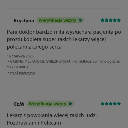
Krystyna
Weryfikacja wizyty
K
Pani doktor bardzo miła wysłuchała pacjenta po
prostu kobieta super takich lekarzy więcej
polecam z całego serca
16 czerwca 2026
•
GABINETY LEKARSKIE GNIEŹNIEŃSKA
•
konsultacja pulmonologiczna
+ spirometria
w opinii użytkownika Krystyna
•
zgłoś nadużycie
Cz.W
Weryfikacja wizyty
C
Lekarz z powołania więcej takich ludzi.
Pozdrawiam i Polecam