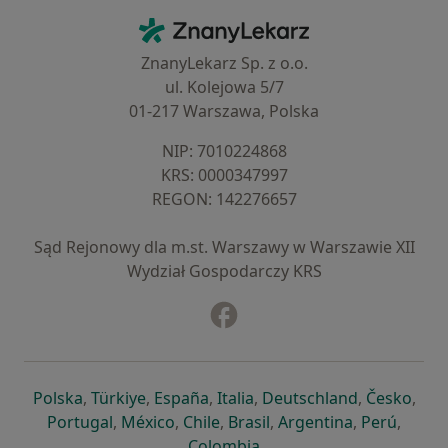
Kontakt
ZnanyLekarz - Strona główna
ZnanyLekarz Sp. z o.o.
ul. Kolejowa 5/7
01-217 Warszawa, Polska
NIP: ⁠7010224868
KRS: ⁠0000347997
REGON: ⁠142276657
Sąd Rejonowy dla m.st. Warszawy w Warszawie XII
Wydział Gospodarczy KRS
Facebook
otwiera się w nowej karcie
otwiera się w nowej karcie
otwiera się w nowej karcie
otwiera się w nowej karcie
otwiera się w nowej karci
otwiera się
otwi
Polska
,
Türkiye
,
España
,
Italia
,
Deutschland
,
Česko
,
otwiera się w nowej karcie
otwiera się w nowej karcie
otwiera się w nowej karcie
otwiera się w nowej kar
otwiera się 
otwier
Portugal
,
México
,
Chile
,
Brasil
,
Argentina
,
Perú
,
otwiera się w nowej karc
Colombia