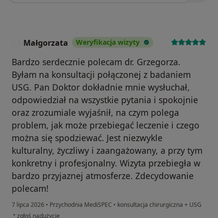
Małgorzata
Weryfikacja wizyty
M
Bardzo serdecznie polecam dr. Grzegorza.
Byłam na konsultacji połączonej z badaniem
USG. Pan Doktor dokładnie mnie wysłuchał,
odpowiedział na wszystkie pytania i spokojnie
oraz zrozumiale wyjaśnił, na czym polega
problem, jak może przebiegać leczenie i czego
można się spodziewać. Jest niezwykle
kulturalny, życzliwy i zaangażowany, a przy tym
konkretny i profesjonalny. Wizyta przebiegła w
bardzo przyjaznej atmosferze. Zdecydowanie
polecam!
7 lipca 2026
•
Przychodnia MediSPEC
•
konsultacja chirurgiczna + USG
w opinii użytkownika Małgorzata
•
zgłoś nadużycie