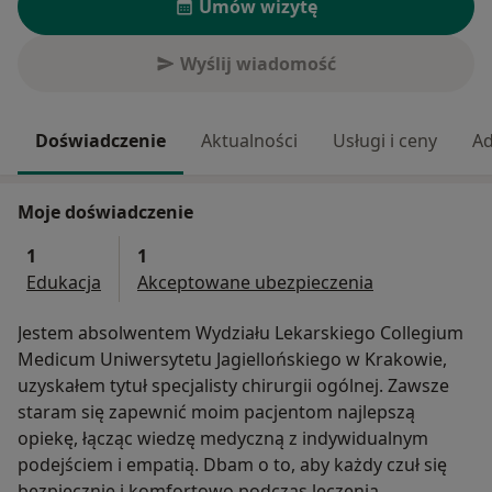
Umów wizytę
Wyślij wiadomość
Doświadczenie
Aktualności
Usługi i ceny
Ad
Moje doświadczenie
1
1
Edukacja
Akceptowane ubezpieczenia
Jestem absolwentem Wydziału Lekarskiego Collegium
Medicum Uniwersytetu Jagiellońskiego w Krakowie,
uzyskałem tytuł specjalisty chirurgii ogólnej. Zawsze
staram się zapewnić moim pacjentom najlepszą
opiekę, łącząc wiedzę medyczną z indywidualnym
podejściem i empatią. Dbam o to, aby każdy czuł się
bezpiecznie i komfortowo podczas leczenia.