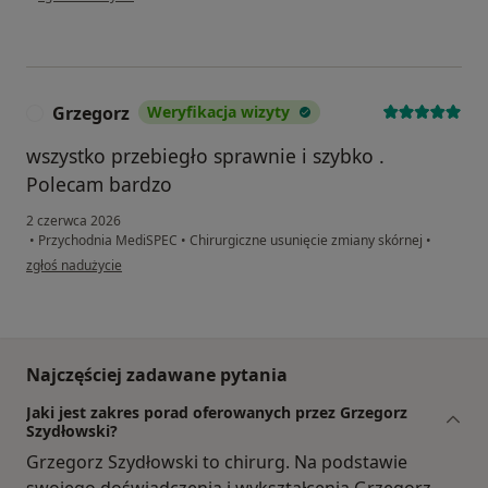
Grzegorz
Weryfikacja wizyty
G
wszystko przebiegło sprawnie i szybko .
Polecam bardzo
2 czerwca 2026
•
Przychodnia MediSPEC
•
Chirurgiczne usunięcie zmiany skórnej
•
w opinii użytkownika Grzegorz
zgłoś nadużycie
Najczęściej zadawane pytania
Jaki jest zakres porad oferowanych przez Grzegorz
Szydłowski?
Grzegorz Szydłowski to chirurg. Na podstawie
swojego doświadczenia i wykształcenia Grzegorz