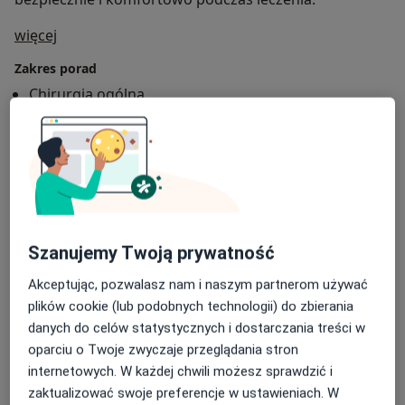
O mnie
więcej
Zakres porad
Chirurgia ogólna
Główne obszary pomocy
Zmiany skórne
Choroby chirurgiczne
a11y_sr
Żylaki kończyn dolnych
Choroby naczyń
+11
Pacjenci których przyjmuję
Dorośli (Tylko pod niektórymi adresami)
Szanujemy Twoją prywatność
Dzieci w wieku od 8 lat (Tylko pod niektórymi
Akceptując, pozwalasz nam i naszym partnerom używać
adresami)
plików cookie (lub podobnych technologii) do zbierania
danych do celów statystycznych i dostarczania treści w
Rodzaje konsultacji
oparciu o Twoje zwyczaje przeglądania stron
Stacjonarne
Zobacz lokalizacje (1)
internetowych. W każdej chwili możesz sprawdzić i
zaktualizować swoje preferencje w ustawieniach. W