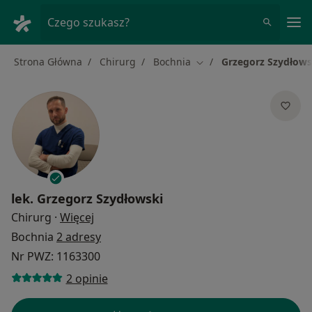
Me
Czego szukasz?
Strona Główna
Chirurg
Bochnia
Grzegorz Szydłows
Zmień miasto
lek.
Grzegorz Szydłowski
O specjalizacjach
Chirurg
·
Więcej
Bochnia
2 adresy
Nr PWZ: 1163300
2 opinie