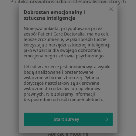
Polityka prywatności dla profesjonalistów, których
dane pozyskaliśmy samodzielnie
Dobrostan emocjonalny i
Polityka cookies
sztuczna inteligencja
Jak działają wyniki wyszukiwania
Niniejsza ankieta, przygotowana przez
Dostępność
zespół Patient Care Doctoralia, ma na celu
O nas
lepsze zrozumienie, w jaki sposób ludzie
Praca
korzystają z narzędzi sztucznej inteligencji
Rekrutujemy!
jako wsparcia dla swojego dobrostanu
Partnerzy
emocjonalnego i zdrowia psychicznego.
Centrum prasowe
Kontakt
Udział w ankiecie jest anonimowy, a wyniki
będą analizowane i prezentowane
wyłącznie w formie zbiorczej. Pytania
Dla pacjentów
dotyczące nastolatków są skierowane
wyłącznie do rodziców lub opiekunów
Lekarze
prawnych. Nie zbieramy informacji
Placówki medyczne
bezpośrednio od osób niepełnoletnich.
Pytania i odpowiedzi
Usługi i zabiegi
Choroby
Start survey
Pomoc
Aplikacje mobilne