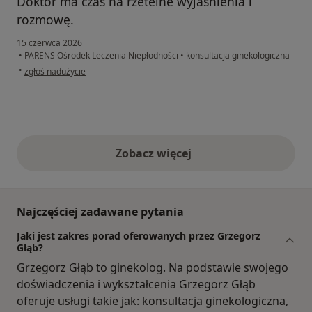
Doktor ma czas na rzetelne wyjaśnienia i
rozmowę.
15 czerwca 2026
•
PARENS Ośrodek Leczenia Niepłodności
•
konsultacja ginekologiczna
w opinii użytkownika M.
•
zgłoś nadużycie
Zobacz więcej
opinie powyżej
Najczęściej zadawane pytania
Jaki jest zakres porad oferowanych przez Grzegorz
Głąb?
Grzegorz Głąb to ginekolog. Na podstawie swojego
doświadczenia i wykształcenia Grzegorz Głąb
oferuje usługi takie jak: konsultacja ginekologiczna,