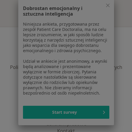
Dobrostan emocjonalny i
sztuczna inteligencja
Niniejsza ankieta, przygotowana przez
zespół Patient Care Doctoralia, ma na celu
Serwis
lepsze zrozumienie, w jaki sposób ludzie
korzystają z narzędzi sztucznej inteligencji
jako wsparcia dla swojego dobrostanu
Regulamin
emocjonalnego i zdrowia psychicznego.
Polityka prywatności pacjentów
Polityka prywatności profesjonalistów
Udział w ankiecie jest anonimowy, a wyniki
będą analizowane i prezentowane
Polityka prywatności dla profesjonalistów, których
wyłącznie w formie zbiorczej. Pytania
dane pozyskaliśmy samodzielnie
dotyczące nastolatków są skierowane
Polityka cookies
wyłącznie do rodziców lub opiekunów
prawnych. Nie zbieramy informacji
Jak działają wyniki wyszukiwania
bezpośrednio od osób niepełnoletnich.
Dostępność
O nas
Praca
Rekrutujemy!
Start survey
Partnerzy
Centrum prasowe
Kontakt