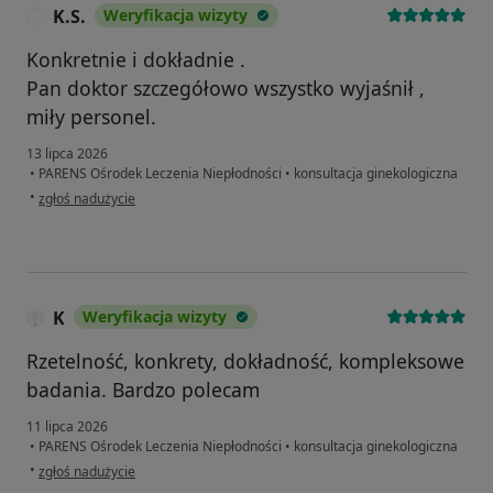
K.S.
Weryfikacja wizyty
K
Konkretnie i dokładnie .
Pan doktor szczegółowo wszystko wyjaśnił ,
miły personel.
13 lipca 2026
•
PARENS Ośrodek Leczenia Niepłodności
•
konsultacja ginekologiczna
w opinii użytkownika K.S.
•
zgłoś nadużycie
K
Weryfikacja wizyty
Rzetelność, konkrety, dokładność, kompleksowe
badania. Bardzo polecam
11 lipca 2026
•
PARENS Ośrodek Leczenia Niepłodności
•
konsultacja ginekologiczna
w opinii użytkownika K
•
zgłoś nadużycie