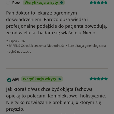
Ewa
Weryfikacja wizyty
E
Pan doktor to lekarz z ogromnym
doświadczeniem. Bardzo duża wiedza i
profesjonalne podejście do pacjenta powodują,
że od wielu lat badam się właśnie u Niego.
23 lipca 2026
•
PARENS Ośrodek Leczenia Niepłodności
•
konsultacja ginekologiczna
w opinii użytkownika Ewa
•
zgłoś nadużycie
AM
Weryfikacja wizyty
A
Jak któraś z Was chce być objęta fachową
opieką to polecam. Kompleksowo, holistycznie.
Nie tylko rozwiązanie problemu, x którym się
przyszło.