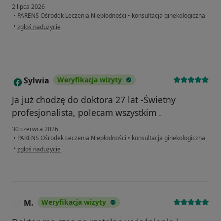
2 lipca 2026
•
PARENS Ośrodek Leczenia Niepłodności
•
konsultacja ginekologiczna
w opinii użytkownika Katarzyna
•
zgłoś nadużycie
Sylwia
Weryfikacja wizyty
S
Ja już chodzę do doktora 27 lat -Świetny
profesjonalista, polecam wszystkim .
30 czerwca 2026
•
PARENS Ośrodek Leczenia Niepłodności
•
konsultacja ginekologiczna
w opinii użytkownika Sylwia
•
zgłoś nadużycie
M.
Weryfikacja wizyty
M