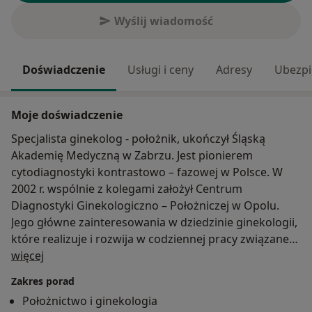
Wyślij wiadomość
Doświadczenie
Usługi i ceny
Adresy
Ubezpi
Moje doświadczenie
Specjalista ginekolog - położnik, ukończył Śląską
Akademię Medyczną w Zabrzu. Jest pionierem
cytodiagnostyki kontrastowo – fazowej w Polsce. W
2002 r. wspólnie z kolegami założył Centrum
Diagnostyki Ginekologiczno – Położniczej w Opolu.
Jego główne zainteresowania w dziedzinie ginekologii,
które realizuje i rozwija w codziennej pracy związane
O mnie
są ściśle z ginekologią onkologiczną, patologią szyjki
więcej
macicy, cytodiagnostyką ginekologiczną, kolposkopią,
Zakres porad
diagnostyką i leczeniem infekcji HPV. Autor licznych
Położnictwo i ginekologia
atlasów z zakresu patologii szyjki macicy, kolposkopii i