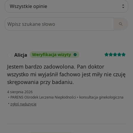
Szukaj w opiniach
Alicja
Weryfikacja wizyty
A
Jestem bardzo zadowolona. Pan doktor
wszystko mi wyjaśnił fachowo jest miły nie czuję
skrępowania przy badaniu.
4 sierpnia 2026
•
PARENS Ośrodek Leczenia Niepłodności
•
konsultacja ginekologiczna
w opinii użytkownika Alicja
•
zgłoś nadużycie