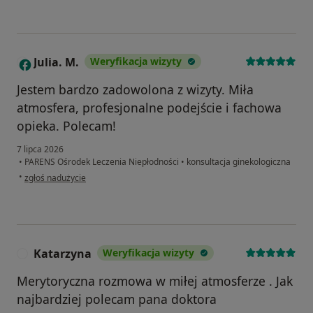
Julia. M.
Weryfikacja wizyty
J
Jestem bardzo zadowolona z wizyty. Miła
atmosfera, profesjonalne podejście i fachowa
opieka. Polecam!
7 lipca 2026
•
PARENS Ośrodek Leczenia Niepłodności
•
konsultacja ginekologiczna
w opinii użytkownika Julia. M.
•
zgłoś nadużycie
Katarzyna
Weryfikacja wizyty
K
Merytoryczna rozmowa w miłej atmosferze . Jak
najbardziej polecam pana doktora