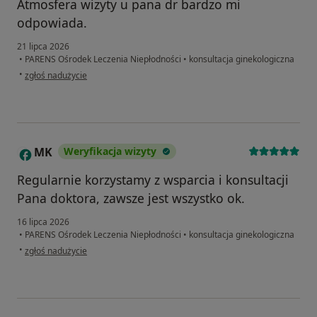
Atmosfera wizyty u pana dr bardzo mi
odpowiada.
21 lipca 2026
•
PARENS Ośrodek Leczenia Niepłodności
•
konsultacja ginekologiczna
w opinii użytkownika AM
•
zgłoś nadużycie
MK
Weryfikacja wizyty
M
Regularnie korzystamy z wsparcia i konsultacji
Pana doktora, zawsze jest wszystko ok.
16 lipca 2026
•
PARENS Ośrodek Leczenia Niepłodności
•
konsultacja ginekologiczna
w opinii użytkownika MK
•
zgłoś nadużycie