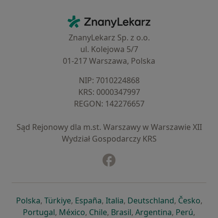
Kontakt
ZnanyLekarz - Strona główna
ZnanyLekarz Sp. z o.o.
ul. Kolejowa 5/7
01-217 Warszawa, Polska
NIP: ⁠7010224868
KRS: ⁠0000347997
REGON: ⁠142276657
Sąd Rejonowy dla m.st. Warszawy w Warszawie XII
Wydział Gospodarczy KRS
Facebook
otwiera się w nowej karcie
otwiera się w nowej karcie
otwiera się w nowej karcie
otwiera się w nowej karcie
otwiera się w nowej karci
otwiera się
otwi
Polska
,
Türkiye
,
España
,
Italia
,
Deutschland
,
Česko
,
otwiera się w nowej karcie
otwiera się w nowej karcie
otwiera się w nowej karcie
otwiera się w nowej kar
otwiera się 
otwier
Portugal
,
México
,
Chile
,
Brasil
,
Argentina
,
Perú
,