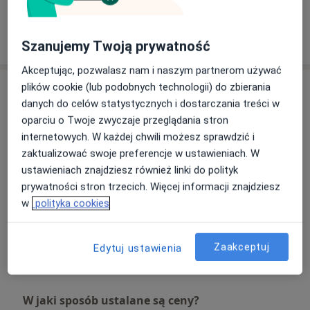
Pokaż więcej
o doświadczeniu
Szanujemy Twoją prywatność
Akceptując, pozwalasz nam i naszym partnerom używać
Usługi i ceny
plików cookie (lub podobnych technologii) do zbierania
danych do celów statystycznych i dostarczania treści w
Konsultacja ginekologiczna
oparciu o Twoje zwyczaje przeglądania stron
Umów wizytę
Szczegóły
internetowych. W każdej chwili możesz sprawdzić i
zaktualizować swoje preferencje w ustawieniach. W
ustawieniach znajdziesz również linki do polityk
Prowadzenie ciąży
prywatności stron trzecich. Więcej informacji znajdziesz
Szczegóły
w
polityka cookies
Zapłodnienie in vitro
Szczegóły
Zaakceptuj
Edytuj ustawienia
W jaki sposób ustalane są ceny?