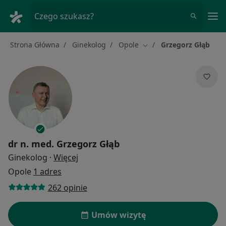
Me
Czego szukasz?
Strona Główna
Ginekolog
Opole
Grzegorz Głąb
Zmień miasto
dr n. med.
Grzegorz Głąb
O specjalizacjach
Ginekolog
·
Więcej
Opole
1 adres
262 opinie
Umów wizytę