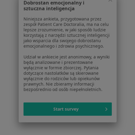
Dobrostan emocjonalny i
Polityka prywatności profesjonalistów
sztuczna inteligencja
Polityka prywatności dla profesjonalistów, których
Niniejsza ankieta, przygotowana przez
dane pozyskaliśmy samodzielnie
zespół Patient Care Doctoralia, ma na celu
Polityka cookies
lepsze zrozumienie, w jaki sposób ludzie
korzystają z narzędzi sztucznej inteligencji
Jak działają wyniki wyszukiwania
jako wsparcia dla swojego dobrostanu
Dostępność
emocjonalnego i zdrowia psychicznego.
O nas
Udział w ankiecie jest anonimowy, a wyniki
Praca
Rekrutujemy!
będą analizowane i prezentowane
Partnerzy
wyłącznie w formie zbiorczej. Pytania
Centrum prasowe
dotyczące nastolatków są skierowane
wyłącznie do rodziców lub opiekunów
Kontakt
prawnych. Nie zbieramy informacji
bezpośrednio od osób niepełnoletnich.
Dla pacjentów
Lekarze
Start survey
Placówki medyczne
Pytania i odpowiedzi
Usługi i zabiegi
Choroby