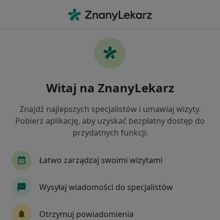
Me
Ginekolog • Słubice, lubuskie
Filtry
Ubezpieczenie
Mapa
Polecani ginekolodzy w Słubicach
Witaj na ZnanyLekarz
Jak działają wyniki wyszukiwania
Znajdź najlepszych specjalistów i umawiaj wizyty.
Pobierz aplikację, aby uzyskać bezpłatny dostęp do
Wybierz swoje ubezpieczenie
przydatnych funkcji:
Łatwo zarządzaj swoimi wizytami
Wysyłaj wiadomości do specjalistów
Otrzymuj powiadomienia