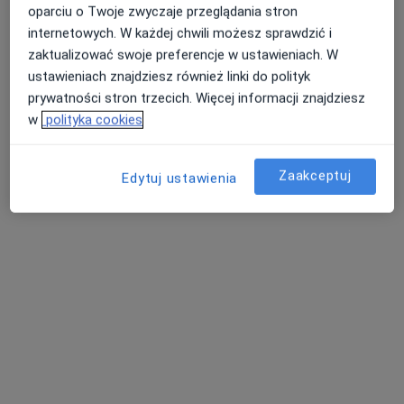
oparciu o Twoje zwyczaje przeglądania stron
Jarosław Cięciel
internetowych. W każdej chwili możesz sprawdzić i
Ginekolog, Położna/położny
zaktualizować swoje preferencje w ustawieniach. W
7 opinii
ustawieniach znajdziesz również linki do polityk
Nadodrzańska 6, Słubice
•
Mapa
prywatności stron trzecich. Więcej informacji znajdziesz
Gabinet lekarski
w
polityka cookies
Konsultacja położnicza
Brak ceny
Specjalista nie oferuje umawiania online pod tym adresem.
Zaakceptuj
Edytuj ustawienia
Poproś o wizytę
Dostępni specjaliści
Specjaliści znajdują się poza Słubice, lubuskie, w
obszarach bliskich Twojemu wyszukiwaniu.