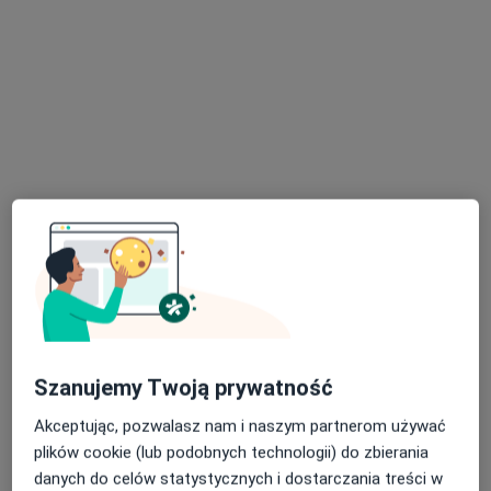
Słubickie Centrum Medyczne SCM
·
Więcej
Ginekologia, Ortopedia, Gastrologia
33 opinie
Transportowa 6, Słubice
•
Mapa
Konsultacja kobiet w ciąży
od 350 zł
Pokaż więcej usług
Brak dostępnych specjalistów z wolnymi terminami w tym centrum medycznym.
Pokaż profil
Szanujemy Twoją prywatność
Akceptując, pozwalasz nam i naszym partnerom używać
plików cookie (lub podobnych technologii) do zbierania
danych do celów statystycznych i dostarczania treści w