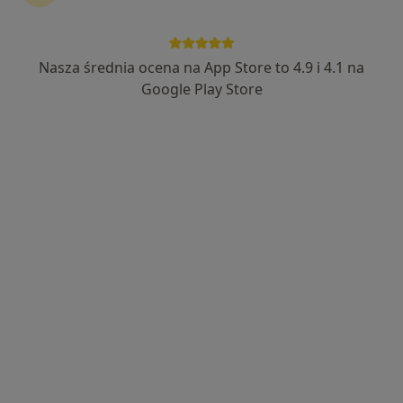
lek. Sławomir Kuźniak
·
Więcej
Ginekolog
Nasza średnia ocena na App Store to 4.9 i 4.1 na
71 opinii
Google Play Store
Transportowa 6, Słubice
•
Mapa
Słubickie Centrum Medyczne SCM
Konsultacja ginekologiczna + USG + cytologia klasyczna + badanie piersi
od 750 zł
Specjalista nie oferuje umawiania online pod tym adresem.
Poproś o wizytę