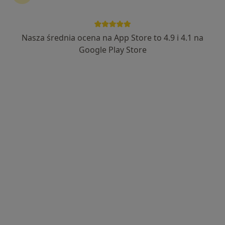
lek. Karol Rak
·
Więcej
Ginekolog
452 opinie
Nasza średnia ocena na App Store to 4.9 i 4.1 na
Adres
Online
Google Play Store
Wyzwolenia 99, Czerwionka-Leszczyny
•
Mapa
Ginekologia Położnictwo Neumann & Rak
Konsultacja położnicza
280 zł
Specjalista nie oferuje umawiania online pod tym adresem.
Poproś o wizytę
Dostępni specjaliści
Specjaliści znajdują się poza Czerwionka-Leszczyny,
śląskie, w obszarach bliskich Twojemu