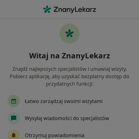
Me
Ginekolog • Czerwionka-Leszczyny, śląskie
Filtry
Mapa
Polecani ginekolodzy w Czerwionce-
Witaj na ZnanyLekarz
Leszczynach
Jak działają wyniki wyszukiwania
Znajdź najlepszych specjalistów i umawiaj wizyty.
Pobierz aplikację, aby uzyskać bezpłatny dostęp do
przydatnych funkcji:
Łatwo zarządzaj swoimi wizytami
Wysyłaj wiadomości do specjalistów
Wyróżniony
Otrzymuj powiadomienia