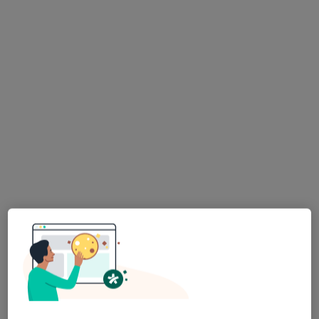
Cytologia LBC
150 zł
Specjalista nie oferuje umawiania online pod tym adresem.
Poproś o wizytę
dr n. med. Krzysztof Grettka
·
Więcej
Ginekolog, Położna/położny
180 opinii
Adres 1
Adres 2