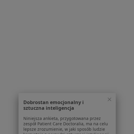
Specjalista nie oferuje umawiania online pod tym adresem.
Poproś o wizytę
Medipoz
·
Więcej
Ginekologia, Interna, Medycyna rodzinna
Dobrostan emocjonalny i
7 opinii
sztuczna inteligencja
3 Maja 36 C, Czerwionka-Leszczyny
•
Mapa
Niniejsza ankieta, przygotowana przez
zespół Patient Care Doctoralia, ma na celu
Brak dostępnych specjalistów z wolnymi terminami w tym centrum medycznym.
lepsze zrozumienie, w jaki sposób ludzie