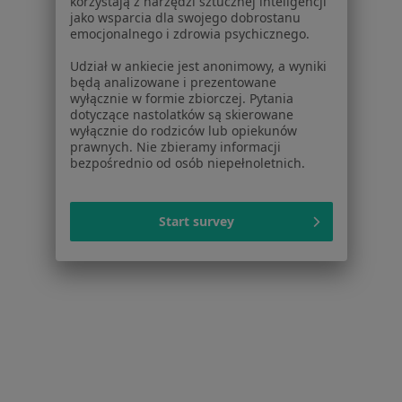
korzystają z narzędzi sztucznej inteligencji
Pokaż profil
jako wsparcia dla swojego dobrostanu
emocjonalnego i zdrowia psychicznego.
Udział w ankiecie jest anonimowy, a wyniki
będą analizowane i prezentowane
wyłącznie w formie zbiorczej. Pytania
dotyczące nastolatków są skierowane
wyłącznie do rodziców lub opiekunów
prawnych. Nie zbieramy informacji
bezpośrednio od osób niepełnoletnich.
Familia Specjalistyczna Spółka Lekarska
Start survey
Krasowska-Salamon i Malczyk-Kęska
Spółka partnerska
·
Więcej
Ginekologia, Urologia, Interna
4 opinie
Sportowa 2A, Czerwionka-Leszczyny
•
Mapa
Konsultacja ginekologiczna
Brak dostępnych specjalistów z wolnymi terminami w tym centrum medycznym.