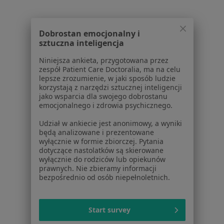
Łukasińskiego 11, Dąbrowa Górnicza
•
Mapa
Brak dostępnych specjalistów z wolnymi terminami w tym centrum medycznym.
Dobrostan emocjonalny i
Pokaż profil
sztuczna inteligencja
Niniejsza ankieta, przygotowana przez
zespół Patient Care Doctoralia, ma na celu
lepsze zrozumienie, w jaki sposób ludzie
Powiązane wyszukiwania
|
Oferty pracy - Gastrolog
korzystają z narzędzi sztucznej inteligencji
jako wsparcia dla swojego dobrostanu
W pobliżu Łaz
emocjonalnego i zdrowia psychicznego.
Gastrolodzy w Katowicach
Udział w ankiecie jest anonimowy, a wyniki
będą analizowane i prezentowane
Gastrolodzy w Sosnowcu
wyłącznie w formie zbiorczej. Pytania
dotyczące nastolatków są skierowane
Gastrolodzy w Zabrzu
wyłącznie do rodziców lub opiekunów
prawnych. Nie zbieramy informacji
Gastrolodzy w Tychach
bezpośrednio od osób niepełnoletnich.
Gastrolodzy w Dąbrowie Górniczej
Więcej (15)
Start survey
Więcej w kategorii: W pobliżu Łaz