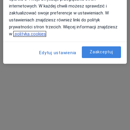
Konsultacja gastrologiczna (kolejna wizyta)
400 zł
internetowych. W każdej chwili możesz sprawdzić i
Specjalista nie oferuje umawiania online pod tym adresem.
zaktualizować swoje preferencje w ustawieniach. W
ustawieniach znajdziesz również linki do polityk
Poproś o wizytę
prywatności stron trzecich. Więcej informacji znajdziesz
w
polityka cookies
Zaakceptuj
Edytuj ustawienia
dr n. med. Przemysław Besser
·
Więcej
Gastrolog
280 opinii
Adres
Online