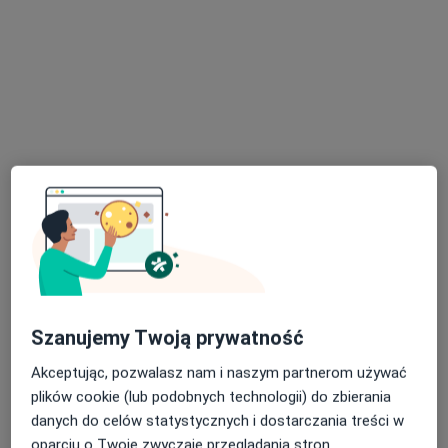
Poproś o wizytę
lek. Grzegorz Andrzej Leszczyński
·
Więcej
Gastrolog, Transplantolog, Hepatolog
249 opinii
Szanujemy Twoją prywatność
Adres 1
Adres 2
Akceptując, pozwalasz nam i naszym partnerom używać
Sucha 7a, Sosnowiec
•
Mapa
plików cookie (lub podobnych technologii) do zbierania
Poliklinika Doktora Bessera
danych do celów statystycznych i dostarczania treści w
oparciu o Twoje zwyczaje przeglądania stron