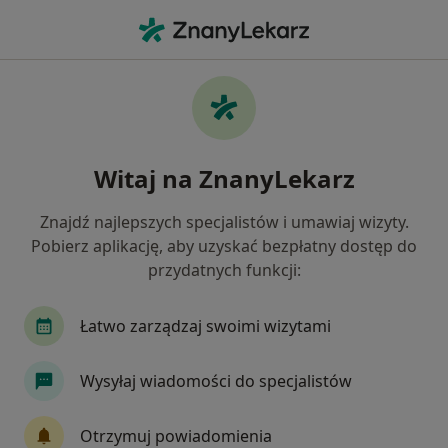
Me
Gastrolog • Łazy, Śląskie
Filtry
Ubezpieczenie
Mapa
Polecani gastrolodzy w Łazach
Witaj na ZnanyLekarz
Jak działają wyniki wyszukiwania
Znajdź najlepszych specjalistów i umawiaj wizyty.
Pobierz aplikację, aby uzyskać bezpłatny dostęp do
Wybierz swoje ubezpieczenie
przydatnych funkcji:
LUX MED
Medicover
Łatwo zarządzaj swoimi wizytami
Wysyłaj wiadomości do specjalistów
Otrzymuj powiadomienia