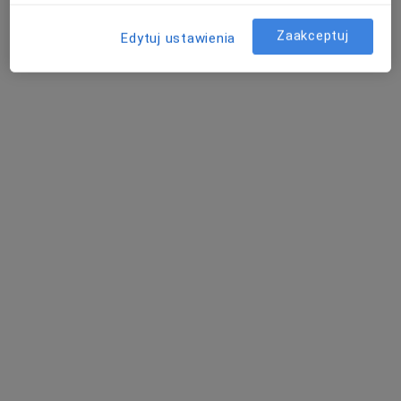
Lorens
gastrolog
Zaakceptuj
Edytuj ustawienia
Brak dostępnych specjalistów z wolnymi terminami w tym centrum medycznym.
Pokaż profil
Bezpieczne płatności
lek. Magdalena Zając-Derenda
·
Więcej
Gastrolog
145 opinii