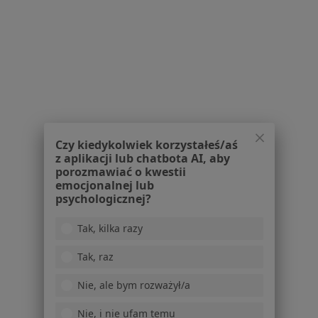
Centrum Medyczne PZU Zdrowie w
Krakowie
·
Więcej
Gastrologia, Interna, Radiologia
650 opinii
Prądnicka 20A, Kraków
•
Mapa
Brak dostępnych specjalistów z wolnymi terminami w tym centrum medycznym.
Czy kiedykolwiek korzystałeś/aś
z aplikacji lub chatbota AI, aby
Pokaż profil
porozmawiać o kwestii
emocjonalnej lub
psychologicznej?
1
2
3
Tak, kilka razy
Powiązane wyszukiwania
Tak, raz
Inne dzielnice w Krakowie
Nie, ale bym rozważył/a
Gastrolodzy Grzegórzki
Nie, i nie ufam temu