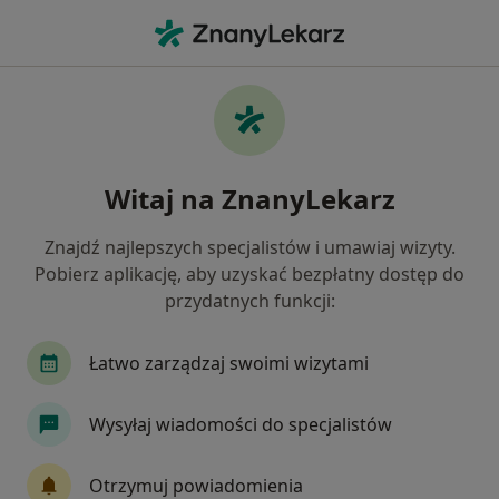
Me
Gastrolog • Krowodrza, Kraków, małopolskie
Filtry
Ubezpieczenie
Mapa
Gastrolodzy Kraków Krowodrza
Witaj na ZnanyLekarz
Jak działają wyniki wyszukiwania
Znajdź najlepszych specjalistów i umawiaj wizyty.
Pobierz aplikację, aby uzyskać bezpłatny dostęp do
Wybierz swoje ubezpieczenie
przydatnych funkcji:
JP MEDICA
TELEMEDI
Łatwo zarządzaj swoimi wizytami
Wysyłaj wiadomości do specjalistów
Otrzymuj powiadomienia