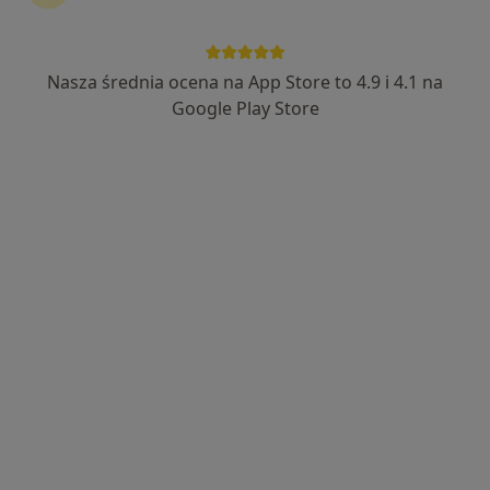
Nasza średnia ocena na App Store to 4.9 i 4.1 na
Wyróżniony
Google Play Store
lek. Ignacy Nowogrodzki
·
Więcej
Gastrolog, Internista
15 opinii
Adres 1
Adres 2
Warszawska 17, Kraków
•
Mapa
Centrum Medyczne 4M
Konsultacja gastrologiczna
350 zł
Specjalista nie oferuje umawiania online pod tym adresem.
Poproś o wizytę