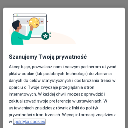
Szanujemy Twoją prywatność
Medistica. Osteomed
Akceptując, pozwalasz nam i naszym partnerom używać
·
Więcej
Gastrologia, Ginekologia, Interna
plików cookie (lub podobnych technologii) do zbierania
289 opinii
danych do celów statystycznych i dostarczania treści w
Kazimierza Wielkiego 57, Kraków
•
Mapa
oparciu o Twoje zwyczaje przeglądania stron
internetowych. W każdej chwili możesz sprawdzić i
USG jamy brzusznej
200 zł
zaktualizować swoje preferencje w ustawieniach. W
Pokaż więcej usług
ustawieniach znajdziesz również linki do polityk
prywatności stron trzecich. Więcej informacji znajdziesz
w
polityka cookies
dr n. med. Krzysztof