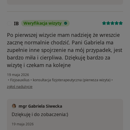
IB
Weryfikacja wizyty
I
Po pierwszej wizycie mam nadzieję że wreszcie
zacznę normalnie chodzić. Pani Gabriela ma
zupełnie inne spojrzenie na mój przypadek, jest
bardzo miła i cierpliwa. Dziękuję bardzo za
wizytę i czekam na kolejne
19 maja 2026
•
Fizjoauxilius
•
konsultacja fizjoterapeutyczna (pierwsza wizyta)
•
w opinii użytkownika IB
zgłoś nadużycie
mgr Gabriela Siwecka
Dziękuję i do zobaczenia:)
19 maja 2026