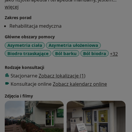
O mnie
pasjonatką zdrowego i bezpiecznego ruchu. Uważam,
więcej
że wysiłek fizyczny powinien być dokładnie
Zakres porad
analizowany, w celu uniknięcia kontuzji i poprawienia
Rehabilitacja medyczna
efektywności oraz wydolności organizmu. W terapii
stawiam na eliminacje problemu, zapobieganie
Główne obszary pomocy
nawrotom, poprzez naukę samodzielnej kontroli ciała i
Asymetria ciała
Asymetria ułożeniowa
odpowiednio dobrany trening indywidualny.
a11y_
Biodro trzaskające
Ból barku
Ból biodra
+32
Najważniejsza jest dokładna diagnoza - każde
schorzenie ma swoją przyczynę, trzeba tylko dokładnie
Rodzaje konsultacji
poszukać. Spotkajmy się w gabinecie! Zapraszam!
Stacjonarne
Zobacz lokalizacje (1)
Konsultacje online
Zobacz kalendarz online
Zdjęcia i filmy