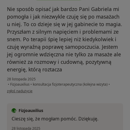
Nie sposób opisać jak bardzo Pani Gabriela mi
pomogła i jak niezwykle czuję się po masażach
u niej. To co dzieje się w jej gabinecie to magia.
Przyszłam z silnym napięciem i problemami ze
snem. Po terapii śpię lepiej niż kiedykolwiek i
czuję wyraźną poprawę samopoczucia. Jestem
jej ogromnie wdzięczna nie tylko za masaże ale
również za rozmowy i cudowną, pozytywną
energię, którą roztacza
28 listopada 2025
•
Fizjoauxilius
•
konsultacja fizjoterapeutyczna (kolejna wizyta)
•
w opinii użytkownika Ewelina
zgłoś nadużycie
Fizjoauxilius
Cieszę się, że mogłam pomóc. Dziękuję.
28 listopada 2025