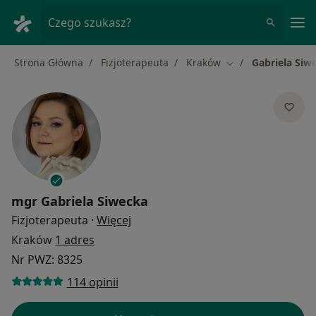
Me
Czego szukasz?
Strona Główna
Fizjoterapeuta
Kraków
Gabriela Siw
Zmień miasto
mgr
Gabriela Siwecka
O specjalizacjach
Fizjoterapeuta
·
Więcej
Kraków
1 adres
Nr PWZ: 8325
114 opinii