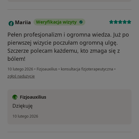
Mariia
Weryfikacja wizyty
M
Pełen profesjonalizm i ogromna wiedza. Już po
pierwszej wizycie poczułam ogromną ulgę.
Szczerze polecam każdemu, kto zmaga się z
bólem!
10 lutego 2026
•
Fizjoauxilius
•
konsultacja fizjoterapeutyczna
•
w opinii użytkownika Mariia
zgłoś nadużycie
Fizjoauxilius
Dziękuję
10 lutego 2026