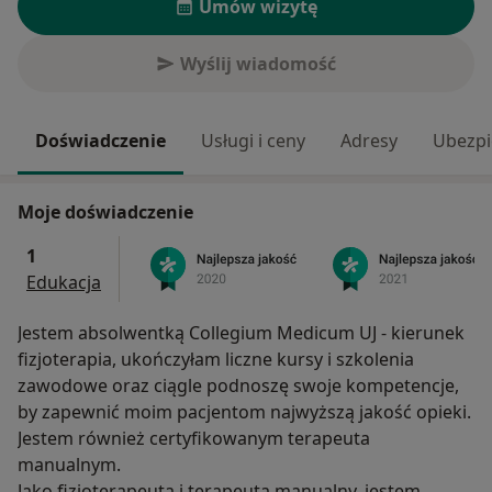
Umów wizytę
Wyślij wiadomość
Doświadczenie
Usługi i ceny
Adresy
Ubezpi
Moje doświadczenie
1
Edukacja
Jestem absolwentką Collegium Medicum UJ - kierunek
fizjoterapia, ukończyłam liczne kursy i szkolenia
zawodowe oraz ciągle podnoszę swoje kompetencje,
by zapewnić moim pacjentom najwyższą jakość opieki.
Jestem również certyfikowanym terapeuta
manualnym.
Jako fizjoterapeuta i terapeuta manualny, jestem