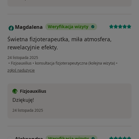
Magdalena
Weryfikacja wizyty
M
Świetna fizjoterapeutka, miła atmosfera,
rewelacyjnie efekty.
24 listopada 2025
•
Fizjoauxilius
•
konsultacja fizjoterapeutyczna (kolejna wizyta)
•
w opinii użytkownika Magdalena
zgłoś nadużycie
Fizjoauxilius
Dziękuję!
24 listopada 2025
Weryfikacja wizyty
A