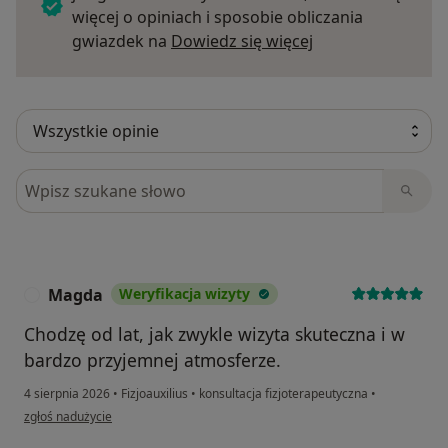
więcej o opiniach i sposobie obliczania
Dowiedz się więce
gwiazdek na
Dowiedz się więcej
Szukaj w opiniach
Magda
Weryfikacja wizyty
M
Chodzę od lat, jak zwykle wizyta skuteczna i w
bardzo przyjemnej atmosferze.
4 sierpnia 2026
•
Fizjoauxilius
•
konsultacja fizjoterapeutyczna
•
w opinii użytkownika Magda
zgłoś nadużycie