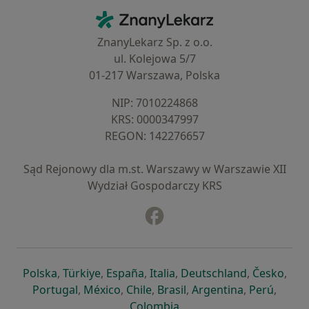
Kontakt
ZnanyLekarz - Strona główna
ZnanyLekarz Sp. z o.o.
ul. Kolejowa 5/7
01-217 Warszawa, Polska
NIP: ⁠7010224868
KRS: ⁠0000347997
REGON: ⁠142276657
Sąd Rejonowy dla m.st. Warszawy w Warszawie XII
Wydział Gospodarczy KRS
Facebook
otwiera się w nowej karcie
otwiera się w nowej karcie
otwiera się w nowej karcie
otwiera się w nowej karcie
otwiera się w nowej karci
otwiera się
otwi
Polska
,
Türkiye
,
España
,
Italia
,
Deutschland
,
Česko
,
otwiera się w nowej karcie
otwiera się w nowej karcie
otwiera się w nowej karcie
otwiera się w nowej kar
otwiera się 
otwier
Portugal
,
México
,
Chile
,
Brasil
,
Argentina
,
Perú
,
otwiera się w nowej karc
Colombia