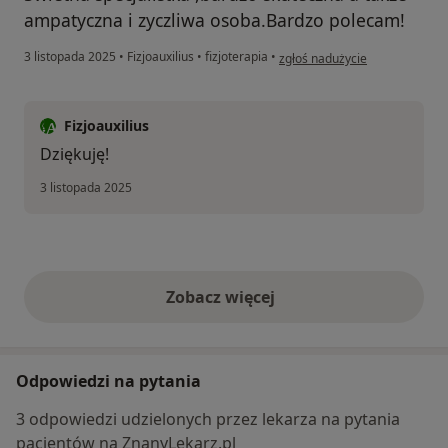
ampatyczna i zyczliwa osoba.Bardzo polecam!
w opinii użytkownika ANNA Kr
3 listopada 2025
•
Fizjoauxilius
•
fizjoterapia
•
zgłoś nadużycie
Fizjoauxilius
Dziękuję!
3 listopada 2025
Zobacz więcej
opinie powyżej
Odpowiedzi na pytania
3 odpowiedzi udzielonych przez lekarza na pytania
pacjentów na ZnanyLekarz.pl