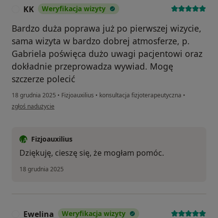
KK
Weryfikacja wizyty
K
Bardzo duża poprawa już po pierwszej wizycie,
sama wizyta w bardzo dobrej atmosferze, p.
Gabriela poświęca dużo uwagi pacjentowi oraz
dokładnie przeprowadza wywiad. Mogę
szczerze polecić
18 grudnia 2025
•
Fizjoauxilius
•
konsultacja fizjoterapeutyczna
•
w opinii użytkownika KK
zgłoś nadużycie
Fizjoauxilius
Dziękuję, cieszę się, że mogłam pomóc.
18 grudnia 2025
Ewelina
Weryfikacja wizyty
E