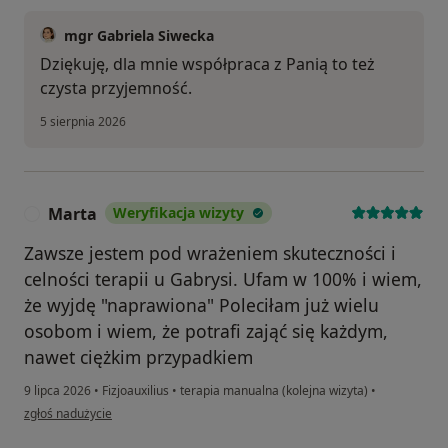
mgr Gabriela Siwecka
Dziękuję, dla mnie współpraca z Panią to też
czysta przyjemność.
5 sierpnia 2026
Marta
Weryfikacja wizyty
M
Zawsze jestem pod wrażeniem skuteczności i
celności terapii u Gabrysi. Ufam w 100% i wiem,
że wyjdę "naprawiona" Poleciłam już wielu
osobom i wiem, że potrafi zająć się każdym,
nawet ciężkim przypadkiem
9 lipca 2026
•
Fizjoauxilius
•
terapia manualna (kolejna wizyta)
•
w opinii użytkownika Marta
zgłoś nadużycie