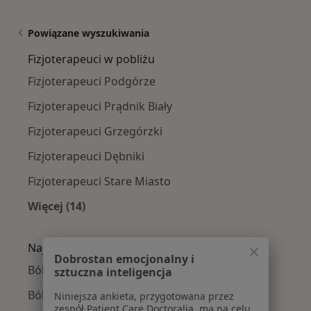
Powiązane wyszukiwania
Fizjoterapeuci w pobliżu
Fizjoterapeuci Podgórze
Fizjoterapeuci Prądnik Biały
Fizjoterapeuci Grzegórzki
Fizjoterapeuci Dębniki
Fizjoterapeuci Stare Miasto
Więcej (14)
Więcej w kategorii: Fizjoterapeuci w pobliżu
Najczęście leczone choroby
Dobrostan emocjonalny i
Bóle kręgosłupa w Krakowie
sztuczna inteligencja
Ból barku w Krakowie
Niniejsza ankieta, przygotowana przez
zespół Patient Care Doctoralia, ma na celu