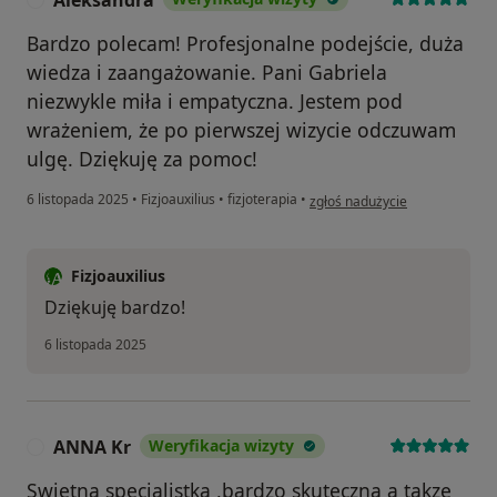
Aleksandra
Bardzo polecam! Profesjonalne podejście, duża
wiedza i zaangażowanie. Pani Gabriela
niezwykle miła i empatyczna. Jestem pod
wrażeniem, że po pierwszej wizycie odczuwam
ulgę. Dziękuję za pomoc!
w opinii użytkownika Aleksand
6 listopada 2025
•
Fizjoauxilius
•
fizjoterapia
•
zgłoś nadużycie
Fizjoauxilius
Dziękuję bardzo!
6 listopada 2025
ANNA Kr
Weryfikacja wizyty
A
Swietna specjalistka ,bardzo skuteczna a takze