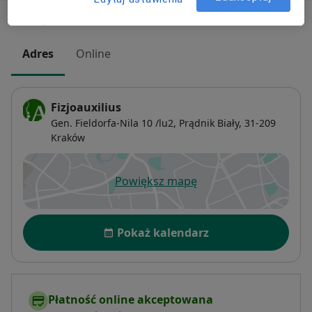
Adresy (2)
Adres
Online
Fizjoauxilius
Gen. Fieldorfa-Nila 10 /lu2,
Prądnik Biały
, 31-209
Kraków
Powiększ mapę
otwiera się w nowej karcie
Dostępność
Pokaż kalendarz
Płatność online akceptowana