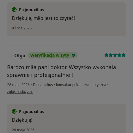
Fizjoauxilius
Dziękuję, miło jest to czytać!
9 lipca 2026
Olga
Weryfikacja wizyty
O
Bardzo miła pani doktor. Wszystko wykonała
sprawnie i profesjonalnie !
28 maja 2026
•
Fizjoauxilius
•
konsultacja fizjoterapeutyczna
•
w opinii użytkownika Olga
zgłoś nadużycie
Fizjoauxilius
Dziękuję!
28 maja 2026