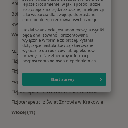
Ból kolana w Krakowie
lepsze zrozumienie, w jaki sposób ludzie
korzystają z narzędzi sztucznej inteligencji
Ból biodra w Krakowie
jako wsparcia dla swojego dobrostanu
emocjonalnego i zdrowia psychicznego.
Rwa kulszowa w Krakowie
Udział w ankiecie jest anonimowy, a wyniki
Więcej (15)
będą analizowane i prezentowane
wyłącznie w formie zbiorczej. Pytania
Więcej w kategorii: Najczęście leczone chorob
dotyczące nastolatków są skierowane
wyłącznie do rodziców lub opiekunów
Najpopularniejsze ubezpieczenia
prawnych. Nie zbieramy informacji
Fizjoterapeuci z Allianz w Krakowie
bezpośrednio od osób niepełnoletnich.
Fizjoterapeuci z Signal Iduna w Krakowie
Start survey
Fizjoterapeuci z JP MEDICA w Krakowie
Fizjoterapeuci z TU Zdrowie w Krakowie
Fizjoterapeuci z Świat Zdrowia w Krakowie
Więcej (11)
Więcej w kategorii: Najpopularniejsze ubezpi