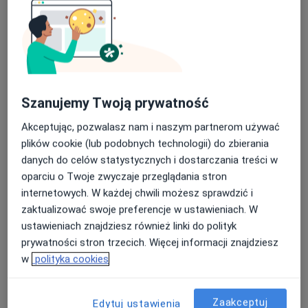
7 opinii
Plac S. Żeromskiego 1, Bytom
•
Mapa
Nasza średnia ocena na App Store to 4.9 i 4.1 na
AVIMED - Grupa AVIMED
Google Play Store
Akceptuje INTER Polska
Specjalista nie oferuje umawiania online pod tym adresem.
Szanujemy Twoją prywatność
Akceptując, pozwalasz nam i naszym partnerom używać
Poproś o wizytę
plików cookie (lub podobnych technologii) do zbierania
danych do celów statystycznych i dostarczania treści w
oparciu o Twoje zwyczaje przeglądania stron
internetowych. W każdej chwili możesz sprawdzić i
zaktualizować swoje preferencje w ustawieniach. W
ustawieniach znajdziesz również linki do polityk
prywatności stron trzecich. Więcej informacji znajdziesz
w
polityka cookies
AVIMED - Grupa AVIMED
·
Więcej
Zaakceptuj
Flebologia, Chirurgia, Medycyna rodzinna
Edytuj ustawienia