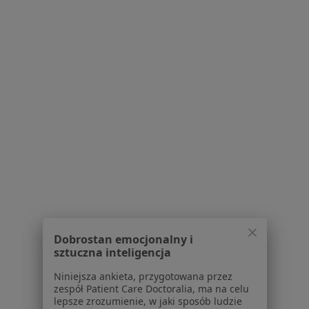
Lekarze
Placówki medyczne
Pytania i odpowiedzi
Usługi i zabiegi
Choroby
Pomoc
Aplikacje mobilne
Blog dla pacjentów
Dla profesjonalistów
Cennik
Dla lekarzy
Dla placówek medycznych
Noa Notes
nowość
Dobrostan emocjonalny i
Baza wiedzy
sztuczna inteligencja
Centrum Pomocy dla Specjalisty
Niniejsza ankieta, przygotowana przez
zespół Patient Care Doctoralia, ma na celu
Kontakt
lepsze zrozumienie, w jaki sposób ludzie
ZnanyLekarz - Strona główna