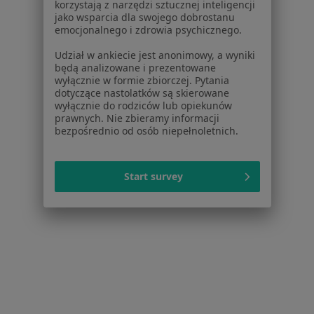
korzystają z narzędzi sztucznej inteligencji
jako wsparcia dla swojego dobrostanu
ZnanyLekarz Sp. z o.o.
emocjonalnego i zdrowia psychicznego.
ul. Kolejowa 5/7
01-217 Warszawa, Polska
Udział w ankiecie jest anonimowy, a wyniki
będą analizowane i prezentowane
wyłącznie w formie zbiorczej. Pytania
NIP: ⁠7010224868
dotyczące nastolatków są skierowane
KRS: ⁠0000347997
wyłącznie do rodziców lub opiekunów
REGON: ⁠142276657
prawnych. Nie zbieramy informacji
bezpośrednio od osób niepełnoletnich.
Sąd Rejonowy dla m.st. Warszawy w Warszawie XII
Wydział Gospodarczy KRS
Start survey
Facebook
otwiera się w nowej karcie
otwiera się w nowej karcie
otwiera się w nowej karcie
otwiera się w nowej karcie
otwiera się w nowej karci
otwiera się
otwi
Polska
,
Türkiye
,
España
,
Italia
,
Deutschland
,
Česko
,
otwiera się w nowej karcie
otwiera się w nowej karcie
otwiera się w nowej karcie
otwiera się w nowej kar
otwiera się 
otwier
Portugal
,
México
,
Chile
,
Brasil
,
Argentina
,
Perú
,
otwiera się w nowej karc
Colombia