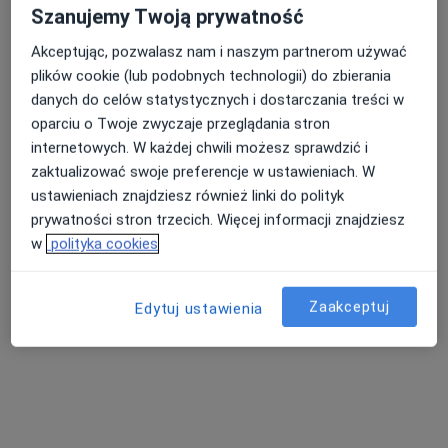
Szanujemy Twoją prywatność
Specjaliści znajdują się poza Gliwice, śląskie, w
obszarach bliskich Twojemu wyszukiwaniu.
Akceptując, pozwalasz nam i naszym partnerom używać
plików cookie (lub podobnych technologii) do zbierania
danych do celów statystycznych i dostarczania treści w
oparciu o Twoje zwyczaje przeglądania stron
internetowych. W każdej chwili możesz sprawdzić i
zaktualizować swoje preferencje w ustawieniach. W
ustawieniach znajdziesz również linki do polityk
prywatności stron trzecich. Więcej informacji znajdziesz
w
polityka cookies
mgr Pamela Łobodzińska
·
Więcej
Fizjoterapeuta dziecięcy, Fizjoterapeuta
51 opinii
Zaakceptuj
Edytuj ustawienia
Krawczyka 1, Mikołów
•
Mapa
Alimed Centrum Medyczne
Fizjoterapia dzieci
170 zł
Specjalista nie oferuje umawiania online pod tym adresem.