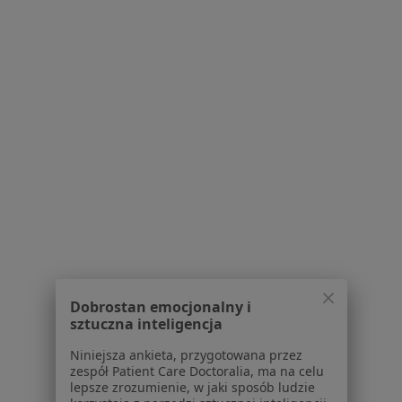
mgr Ewa Jaśko
·
Więcej
Fizjoterapeuta dziecięcy, Fizjoterapeuta
2 opinie
Chorzowska 44b/114, Gliwice
•
Mapa
Arena Medical
Specjalista nie oferuje umawiania online pod tym adresem.
Poproś o wizytę
Dobrostan emocjonalny i
sztuczna inteligencja
Niniejsza ankieta, przygotowana przez
zespół Patient Care Doctoralia, ma na celu
lepsze zrozumienie, w jaki sposób ludzie