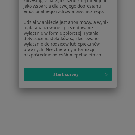
korzystają z narzędzi sztucznej inteligencji
jako wsparcia dla swojego dobrostanu
emocjonalnego i zdrowia psychicznego.
Udział w ankiecie jest anonimowy, a wyniki
mgr Aneta Rakowska
będą analizowane i prezentowane
·
Więcej
Fizjoterapeuta dziecięcy, Fizjoterapeuta
wyłącznie w formie zbiorczej. Pytania
3 opinie
dotyczące nastolatków są skierowane
wyłącznie do rodziców lub opiekunów
Żelazna 26, Zabrze
•
Mapa
prawnych. Nie zbieramy informacji
bezpośrednio od osób niepełnoletnich.
infant-care
Fizjoterapia niemowląt pierwsza wizyta
180 zł
Start survey
Specjalista nie oferuje umawiania online pod tym adresem.
Poproś o wizytę
1
2
Powiązane
|
Oferty pracy - Fizjoterapeuta
wyszukiwania
dziecięcy