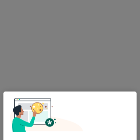
mgr Iwona Dzindzio
·
Więcej
Fizjoterapeuta dziecięcy, Fizjoterapeuta
36 opinii
Adres 1
Adres 2
Gliwice
•
Mapa
Konsultacja fizjoterapeutyczna dzieci
Brak ceny
Specjalista nie oferuje umawiania online pod tym adresem.
Poproś o wizytę
Dostępni specjaliści