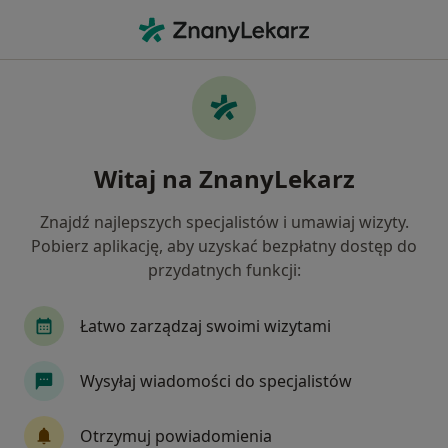
Me
Fizjoterapeuta Dziecięcy • Gliwice, śląskie
Filtry
Mapa
Polecani fizjoterapeuci dziecięcy w
Witaj na ZnanyLekarz
Gliwicach
Jak działają wyniki wyszukiwania
Znajdź najlepszych specjalistów i umawiaj wizyty.
Pobierz aplikację, aby uzyskać bezpłatny dostęp do
przydatnych funkcji:
Łatwo zarządzaj swoimi wizytami
Wysyłaj wiadomości do specjalistów
Tatiana Malinowska
Otrzymuj powiadomienia
·
Więcej
Fizjoterapeuta dziecięcy, Fizjoterapeuta