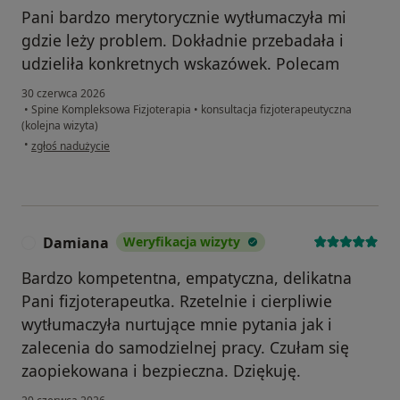
Pani bardzo merytorycznie wytłumaczyła mi
gdzie leży problem. Dokładnie przebadała i
udzieliła konkretnych wskazówek. Polecam
30 czerwca 2026
•
Spine Kompleksowa Fizjoterapia
•
konsultacja fizjoterapeutyczna
(kolejna wizyta)
w opinii użytkownika Anna
•
zgłoś nadużycie
Damiana
Weryfikacja wizyty
D
Bardzo kompetentna, empatyczna, delikatna
Pani fizjoterapeutka. Rzetelnie i cierpliwie
wytłumaczyła nurtujące mnie pytania jak i
zalecenia do samodzielnej pracy. Czułam się
zaopiekowana i bezpieczna. Dziękuję.