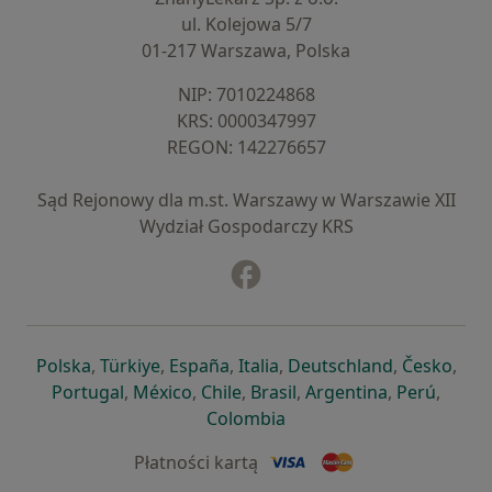
ul. Kolejowa 5/7
01-217 Warszawa, Polska
NIP: ⁠7010224868
KRS: ⁠0000347997
REGON: ⁠142276657
Sąd Rejonowy dla m.st. Warszawy w Warszawie XII
Wydział Gospodarczy KRS
Facebook
otwiera się w nowej karcie
otwiera się w nowej karcie
otwiera się w nowej karcie
otwiera się w nowej karcie
otwiera się w nowej karci
otwiera się
otwi
Polska
,
Türkiye
,
España
,
Italia
,
Deutschland
,
Česko
,
otwiera się w nowej karcie
otwiera się w nowej karcie
otwiera się w nowej karcie
otwiera się w nowej kar
otwiera się 
otwier
Portugal
,
México
,
Chile
,
Brasil
,
Argentina
,
Perú
,
otwiera się w nowej karc
Colombia
Płatności kartą