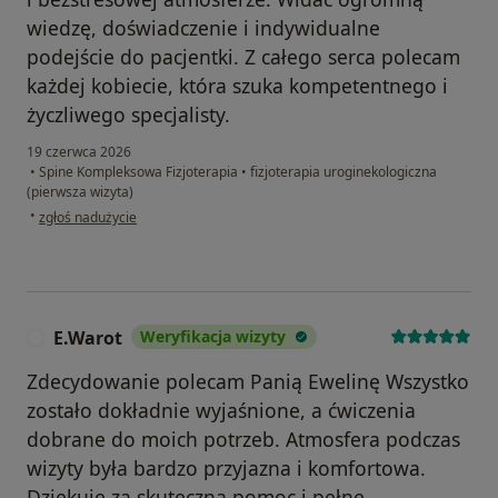
wiedzę, doświadczenie i indywidualne
podejście do pacjentki. Z całego serca polecam
każdej kobiecie, która szuka kompetentnego i
życzliwego specjalisty.
19 czerwca 2026
•
Spine Kompleksowa Fizjoterapia
•
fizjoterapia uroginekologiczna
(pierwsza wizyta)
w opinii użytkownika Ewa
•
zgłoś nadużycie
E.Warot
Weryfikacja wizyty
E
Zdecydowanie polecam Panią Ewelinę Wszystko
zostało dokładnie wyjaśnione, a ćwiczenia
dobrane do moich potrzeb. Atmosfera podczas
wizyty była bardzo przyjazna i komfortowa.
Dziękuję za skuteczną pomoc i pełne