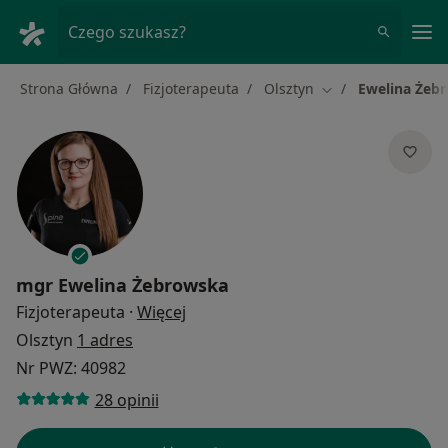
Me
Czego szukasz?
Strona Główna
Fizjoterapeuta
Olsztyn
Ewelina Żeb
Zmień miasto
mgr
Ewelina Żebrowska
O specjalizacjach
Fizjoterapeuta
·
Więcej
Olsztyn
1 adres
Nr PWZ: 40982
28 opinii