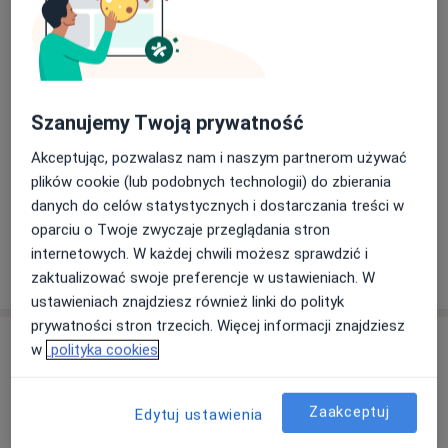
250 zł
Szczegóły
Fizjoterapia uroginekologiczna
(kolejna wizyta)
Umów wizytę
250 zł
Szczegóły
Szanujemy Twoją prywatność
Fizjoterapia uroginekologiczna
Akceptując, pozwalasz nam i naszym partnerom używać
(pierwsza wizyta)
Umów wizytę
plików cookie (lub podobnych technologii) do zbierania
250 zł
Szczegóły
danych do celów statystycznych i dostarczania treści w
oparciu o Twoje zwyczaje przeglądania stron
internetowych. W każdej chwili możesz sprawdzić i
W jaki sposób ustalane są ceny?
zaktualizować swoje preferencje w ustawieniach. W
ustawieniach znajdziesz również linki do polityk
prywatności stron trzecich. Więcej informacji znajdziesz
Adres
w
polityka cookies
Spine Kompleksowa Fizjoterapia
Zaakceptuj
Edytuj ustawienia
Aleja Wojska Polskiego 30 A,
10-229
Olsztyn