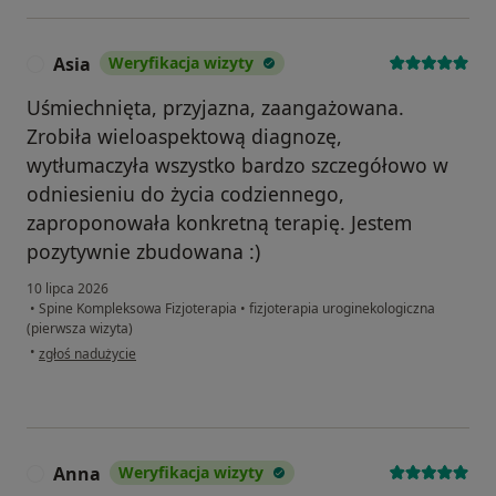
Asia
Weryfikacja wizyty
A
Uśmiechnięta, przyjazna, zaangażowana.
Zrobiła wieloaspektową diagnozę,
wytłumaczyła wszystko bardzo szczegółowo w
odniesieniu do życia codziennego,
zaproponowała konkretną terapię. Jestem
pozytywnie zbudowana :)
10 lipca 2026
•
Spine Kompleksowa Fizjoterapia
•
fizjoterapia uroginekologiczna
(pierwsza wizyta)
w opinii użytkownika Asia
•
zgłoś nadużycie
Anna
Weryfikacja wizyty
A