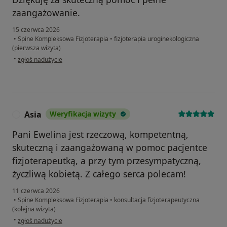
zaangażowanie.
15 czerwca 2026
•
Spine Kompleksowa Fizjoterapia
•
fizjoterapia uroginekologiczna
(pierwsza wizyta)
w opinii użytkownika E.Warot
•
zgłoś nadużycie
Asia
Weryfikacja wizyty
A
Pani Ewelina jest rzeczową, kompetentną,
skuteczną i zaangażowaną w pomoc pacjentce
fizjoterapeutką, a przy tym przesympatyczną,
życzliwą kobietą. Z całego serca polecam!
11 czerwca 2026
•
Spine Kompleksowa Fizjoterapia
•
konsultacja fizjoterapeutyczna
(kolejna wizyta)
w opinii użytkownika Asia
•
zgłoś nadużycie