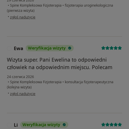
29 czerwca 2026
•
Spine Kompleksowa Fizjoterapia
•
fizjoterapia uroginekologiczna
(pierwsza wizyta)
w opinii użytkownika Damiana
•
zgłoś nadużycie
Ewa
Weryfikacja wizyty
E
Wizyta super. Pani Ewelina to odpowiedni
człowiek na odpowiednim miejscu. Polecam
24 czerwca 2026
•
Spine Kompleksowa Fizjoterapia
•
konsultacja fizjoterapeutyczna
(kolejna wizyta)
w opinii użytkownika Ewa
•
zgłoś nadużycie
Li
Weryfikacja wizyty
L