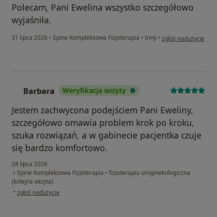
Polecam, Pani Ewelina wszystko szczegółowo
wyjaśniła.
w opinii użytkownik
31 lipca 2026
•
Spine Kompleksowa Fizjoterapia
•
Inny
•
zgłoś nadużycie
Barbara
Weryfikacja wizyty
B
Jestem zachwycona podejściem Pani Eweliny,
szczegółowo omawia problem krok po kroku,
szuka rozwiązań, a w gabinecie pacjentka czuje
się bardzo komfortowo.
28 lipca 2026
•
Spine Kompleksowa Fizjoterapia
•
fizjoterapia uroginekologiczna
(kolejna wizyta)
w opinii użytkownika Barbara
•
zgłoś nadużycie