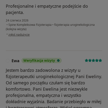
Profesjonalne i empatyczne podejście do
pacjenta.
24 czerwca 2026
•
Spine Kompleksowa Fizjoterapia
•
fizjoterapia uroginekologiczna
(kolejna wizyta)
w opinii użytkownika Li
•
zgłoś nadużycie
Ewa
Weryfikacja wizyty
E
Jestem bardzo zadowolona z wizyty u
fizjoterapeutki uroginekologicznej Pani Eweliny.
Od samego początku czułam się bardzo
komfortowo. Pani Ewelina jest niezwykle
profesjonalna, empatyczna i wszystko
dokładnie wyjaśnia. Badanie przebiegło w miłej
i bezstresowej atmosferze. Widać ogromną