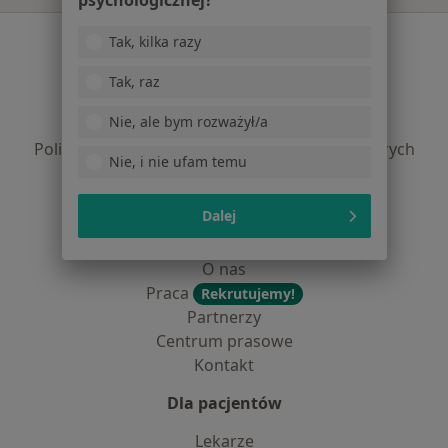
psychologicznej?
Serwis
Tak, kilka razy
Regulamin
Tak, raz
Polityka prywatności pacjentów
Nie, ale bym rozważył/a
Polityka prywatności profesjonalistów
Polityka prywatności dla profesjonalistów, których
Nie, i nie ufam temu
dane pozyskaliśmy samodzielnie
Polityka cookies
Dalej
Jak działają wyniki wyszukiwania
Dostępność
O nas
Praca
Rekrutujemy!
Partnerzy
Centrum prasowe
Kontakt
Dla pacjentów
Lekarze