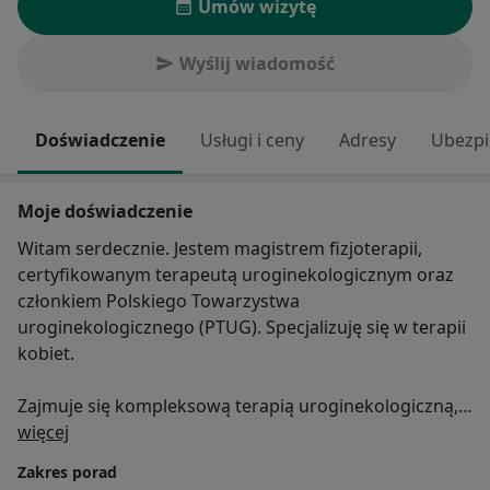
Umów wizytę
Wyślij wiadomość
Doświadczenie
Usługi i ceny
Adresy
Ubezpi
Moje doświadczenie
Witam serdecznie. Jestem magistrem fizjoterapii,
certyfikowanym terapeutą uroginekologicznym oraz
członkiem Polskiego Towarzystwa
uroginekologicznego (PTUG). Specjalizuję się w terapii
kobiet.
Zajmuje się kompleksową terapią uroginekologiczną,
O mnie
która obejmuje :
więcej
Zakres porad
*trening mięśni dna miednicy,