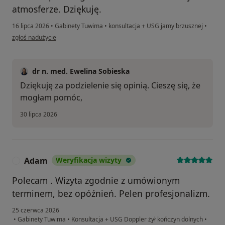
atmosferze. Dziękuję.
16 lipca 2026
•
Gabinety Tuwima
•
konsultacja + USG jamy brzusznej
•
w opinii użytkownika Viki
zgłoś nadużycie
dr n. med. Ewelina Sobieska
Dziękuję za podzielenie się opinią. Cieszę się, że
mogłam pomóc,
30 lipca 2026
Adam
Weryfikacja wizyty
A
Polecam . Wizyta zgodnie z umówionym
terminem, bez opóźnień. Pelen profesjonalizm.
25 czerwca 2026
•
Gabinety Tuwima
•
Konsultacja + USG Doppler żył kończyn dolnych
•