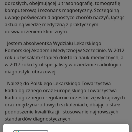
dorosłych, obejmującej ultrasonografię, tomografię
komputerową i rezonans magnetyczny. Szczególną
uwagę poświęcam diagnostyce chorób naczyń, łącząc
aktualną wiedzę medyczną z praktycznym
doświadczeniem klinicznym.
Jestem absolwentką Wydziału Lekarskiego
Pomorskiej Akademii Medycznej w Szczecinie. W 2012
roku uzyskałam stopień doktora nauk medycznych, a
w 2017 roku tytuł specjalisty w dziedzinie radiologii i
diagnostyki obrazowej.
Należę do Polskiego Lekarskiego Towarzystwa
Radiologicznego oraz Europejskiego Towarzystwa
Radiologicznego i regularnie uczestniczę w krajowych
oraz międzynarodowych szkoleniach, dbając o stałe
podnoszenie kwalifikacji i stosowanie najnowszych
standardów diagnostycznych.
W gabinecie prywatnym wykonuję badania