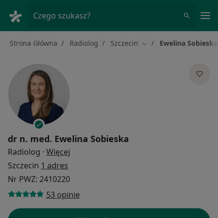
Me
Czego szukasz?
Strona Główna
Radiolog
Szczecin
Ewelina Sobieska
Zmień miasto
dr n. med.
Ewelina Sobieska
O specjalizacjach
Radiolog
·
Więcej
Szczecin
1 adres
Nr PWZ: 2410220
53 opinie