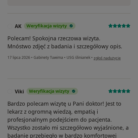
AK
Weryfikacja wizyty
A
Polecam! Spokojna rzeczowa wizyta.
Mnóstwo zdjęć z badania i szczegółowy opis.
w opinii użytkownika AK
17 lipca 2026
•
Gabinety Tuwima
•
USG ślinianek
•
zgłoś nadużycie
Viki
Weryfikacja wizyty
V
Вardzo polecam wizytę u Pani doktor! Jest to
lekarz z ogromną wiedzą, empatią i
profesjonalnym podejściem do pacjenta.
Wszystko zostało mi szczegółowo wyjaśnione, a
badanie przebiegło w bardzo komfortowej