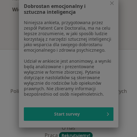
Dobrostan emocjonalny i
Więcej (15)
sztuczna inteligencja
Więcej w kategorii: Najczęście leczone chorob
Niniejsza ankieta, przygotowana przez
zespół Patient Care Doctoralia, ma na celu
lepsze zrozumienie, w jaki sposób ludzie
korzystają z narzędzi sztucznej inteligencji
jako wsparcia dla swojego dobrostanu
emocjonalnego i zdrowia psychicznego.
Serwis
Udział w ankiecie jest anonimowy, a wyniki
będą analizowane i prezentowane
Regulamin
wyłącznie w formie zbiorczej. Pytania
Polityka prywatności pacjentów
dotyczące nastolatków są skierowane
wyłącznie do rodziców lub opiekunów
Polityka prywatności profesjonalistów
prawnych. Nie zbieramy informacji
Polityka prywatności dla profesjonalistów, których
bezpośrednio od osób niepełnoletnich.
dane pozyskaliśmy samodzielnie
Polityka cookies
Jak działają wyniki wyszukiwania
Start survey
Dostępność
O nas
Praca
Rekrutujemy!