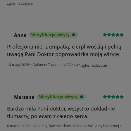
w opinii użytkownika Adam
zgłoś nadużycie
Anna
Weryfikacja wizyty
A
Profesjonalnie, z empatią, cierpliwością i pełną
uwagą Pani Doktor poprowadziła moją wizytę.
w opinii użytkownika Anna
14 maja 2026
•
Gabinety Tuwima
•
USG szyi
•
zgłoś nadużycie
Marzena
Weryfikacja wizyty
M
Bardzo miła Pani doktor, wszystko dokładnie
tłumaczy, polecam z całego serca.
6 marca 2026
•
Gabinety Tuwima
•
konsultacja + USG jamy brzusznej
•
w opinii użytkownika Marzena