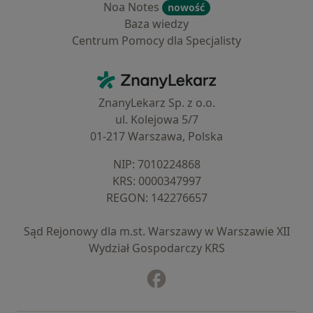
Noa Notes
nowość
Baza wiedzy
Centrum Pomocy dla Specjalisty
Kontakt
ZnanyLekarz - Strona główna
ZnanyLekarz Sp. z o.o.
ul. Kolejowa 5/7
01-217 Warszawa, Polska
NIP: ⁠7010224868
KRS: ⁠0000347997
REGON: ⁠142276657
Sąd Rejonowy dla m.st. Warszawy w Warszawie XII
Wydział Gospodarczy KRS
Facebook
otwiera się w nowej karcie