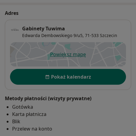
Adres
Gabinety Tuwima
Edwarda Dembowskiego 9/u5,
71-533
Szczecin
Powiększ mapę
otwiera się w nowej karcie
Dostępność
Pokaż kalendarz
Metody płatności (wizyty prywatne)
Gotówka
Karta płatnicza
Blik
Przelew na konto