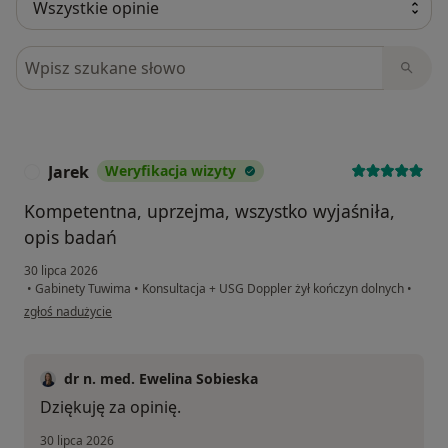
Szukaj w opiniach
Jarek
Weryfikacja wizyty
J
Kompetentna, uprzejma, wszystko wyjaśniła,
opis badań
30 lipca 2026
•
Gabinety Tuwima
•
Konsultacja + USG Doppler żył kończyn dolnych
•
w opinii użytkownika Jarek
zgłoś nadużycie
dr n. med. Ewelina Sobieska
Dziękuję za opinię.
30 lipca 2026