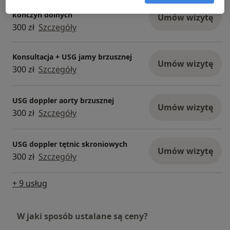
Konsultacja + USG Doppler żył
kończyn dolnych
Umów wizytę
300 zł
Szczegóły
Konsultacja + USG jamy brzusznej
Umów wizytę
300 zł
Szczegóły
USG doppler aorty brzusznej
Umów wizytę
300 zł
Szczegóły
USG doppler tętnic skroniowych
Umów wizytę
300 zł
Szczegóły
+ 9 usług
W jaki sposób ustalane są ceny?