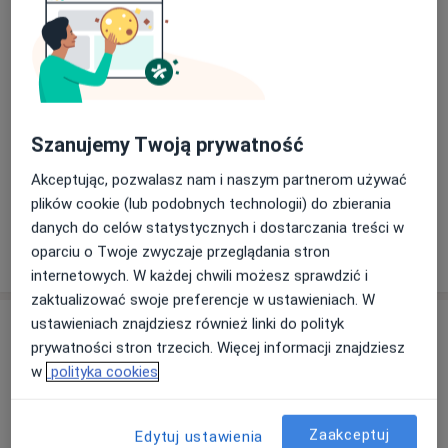
ultrasonograficzne, które są bezpieczną, nieinwazyjną
i skuteczną metodą obrazowania. Każde badanie
traktuję indywidualnie, z dbałością o komfort pacjenta
oraz precyzję diagnostyczną, która stanowi podstawę
skutecznego leczenia.
Szanujemy Twoją prywatność
Akceptując, pozwalasz nam i naszym partnerom używać
O mnie
więcej
plików cookie (lub podobnych technologii) do zbierania
danych do celów statystycznych i dostarczania treści w
Rodzaje konsultacji
oparciu o Twoje zwyczaje przeglądania stron
Stacjonarne
Zobacz lokalizacje (1)
internetowych. W każdej chwili możesz sprawdzić i
zaktualizować swoje preferencje w ustawieniach. W
ustawieniach znajdziesz również linki do polityk
Usługi i ceny
prywatności stron trzecich. Więcej informacji znajdziesz
Konsultacja + usg doppler tętnic
w
polityka cookies
nerkowych
Umów wizytę
300 zł
Szczegóły
Zaakceptuj
Edytuj ustawienia