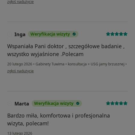
zgłoś nadużycie
Inga
Weryfikacja wizyty
I
Wspaniała Pani doktor , szczegółowe badanie ,
wszystko wyjaśnione .Polecam
20 lutego 2026
•
Gabinety Tuwima
•
konsultacja + USG jamy brzusznej
•
w opinii użytkownika Inga
zgłoś nadużycie
Marta
Weryfikacja wizyty
M
Bardzo miła, komfortowa i profesjonalna
wizyta, polecam!
13 lutego 2026