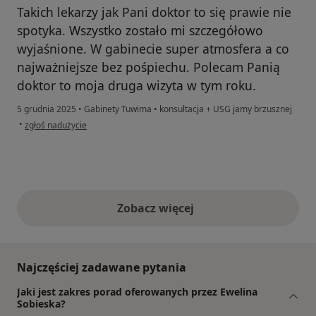
Takich lekarzy jak Pani doktor to się prawie nie
spotyka. Wszystko zostało mi szczegółowo
wyjaśnione. W gabinecie super atmosfera a co
najważniejsze bez pośpiechu. Polecam Panią
doktor to moja druga wizyta w tym roku.
5 grudnia 2025
•
Gabinety Tuwima
•
konsultacja + USG jamy brzusznej
w opinii użytkownika Janusz
•
zgłoś nadużycie
Zobacz więcej
opinie powyżej
Najczęściej zadawane pytania
Jaki jest zakres porad oferowanych przez Ewelina
Sobieska?