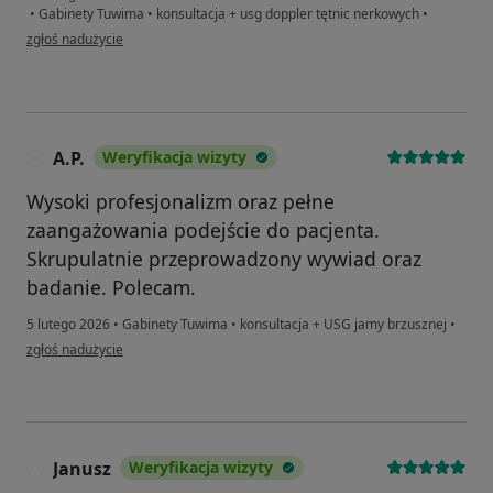
•
Gabinety Tuwima
•
konsultacja + usg doppler tętnic nerkowych
•
w opinii użytkownika Marta
zgłoś nadużycie
A.P.
Weryfikacja wizyty
A
Wysoki profesjonalizm oraz pełne
zaangażowania podejście do pacjenta.
Skrupulatnie przeprowadzony wywiad oraz
badanie. Polecam.
5 lutego 2026
•
Gabinety Tuwima
•
konsultacja + USG jamy brzusznej
•
w opinii użytkownika A.P.
zgłoś nadużycie
Janusz
Weryfikacja wizyty
J