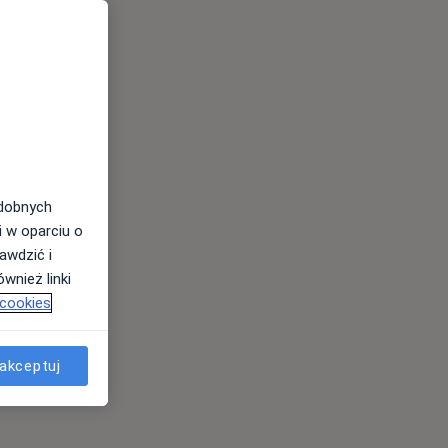
odobnych
i w oparciu o
awdzić i
wnież linki
 cookies
akceptuj