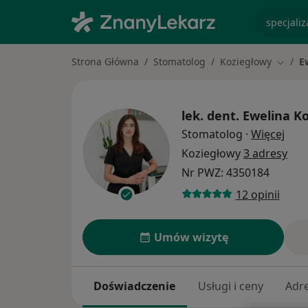
specjaliz
Strona Główna
Stomatolog
Koziegłowy
E
Zmień 
lek. dent.
Ewelina K
O sp
Stomatolog
·
Więcej
Koziegłowy
3 adresy
Nr PWZ: 4350184
12 opinii
Umów wizytę
Doświadczenie
Usługi i ceny
Adr