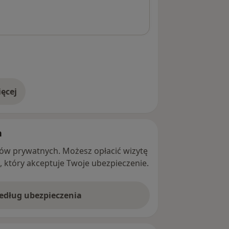
ęcej
adresie
h
ntów prywatnych. Możesz opłacić wizytę
ę, który akceptuje Twoje ubezpieczenie.
według ubezpieczenia