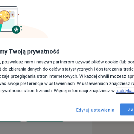
ruje się dobrem pacjenta i dobiera
zeb. Cechuję mnie ponadprzeciętna
zajmuję się stomatologią zachowawczą
 z wieloma specjalistami z różnych
 leczeniu.
my Twoją prywatność
, pozwalasz nam i naszym partnerom używać plików cookie (lub p
) do zbierania danych do celów statystycznych i dostarczania treśc
zaje przeglądania stron internetowych. W każdej chwili możesz spr
wać swoje preferencje w ustawieniach. W ustawieniach znajdziesz ró
ą
prywatności stron trzecich. Więcej informacji znajdziesz w
polityka
Za
Edytuj ustawienia
a11y_sr_more_diseases
Bruksizm
Choroby dziąseł
+27