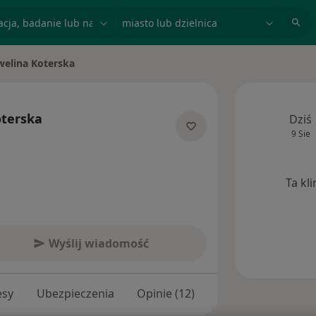
acja, badanie lub nazwisko
miasto lub dzielnica
welina Koterska
miasto
oterska
Dziś
9 Sie
ecjalizacjach
Ta kl
Wyślij wiadomość
esy
Ubezpieczenia
Opinie (12)