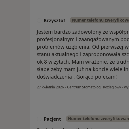
Krzysztof
Numer telefonu zweryfikow
K
Jestem bardzo zadowolony ze współpra
profesjonalnym i zaangażowanym pode
problemów uzębienia. Od pierwszej wiz
stanu aktualnego i zaproponowała szc
ok 8 wizytach. Mam wrażenie, że trudno
słabe zęby mam już na koncie wiele i
doświadczenia . Gorąco polecam!
27 kwietnia 2026
•
Centrum Stomatologii Koziegłowy
•
wyp
Pacjent
Numer telefonu zweryfikowa
P