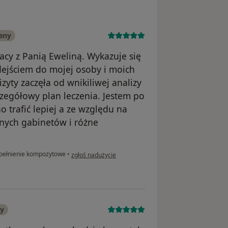
any
cy z Panią Eweliną. Wykazuje się
jściem do mojej osoby i moich
yty zaczęła od wnikiliwej analizy
zegółowy plan leczenia. Jestem po
 trafić lepiej a ze względu na
nnych gabinetów i różne
w opinii użytkownika Krzysztof
ełnienie kompozytowe
•
zgłoś nadużycie
ny