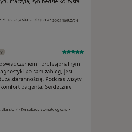
ytłumaczyła, syn będzie korzystał
w opinii użytkownika Pacjent
•
Konsultacja stomatologiczna
•
zgłoś nadużycie
ny
doświadczeniem i profesjonalnym
iagnostyki po sam zabieg, jest
użą starannością. Podczas wizyty
 komfort pacjenta. Serdecznie
. Ułańska 7
•
Konsultacja stomatologiczna
•