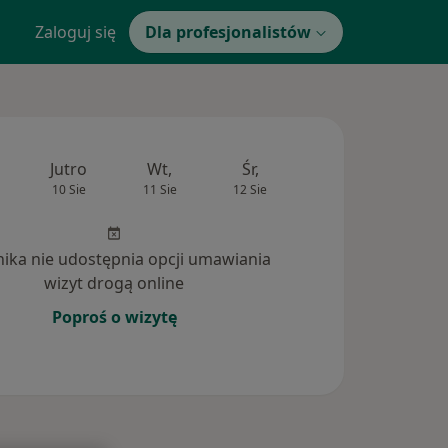
Zaloguj się
Dla profesjonalistów
Jutro
Wt,
Śr,
Czw,
Pt,
10 Sie
11 Sie
12 Sie
13 Sie
14 Si
inika nie udostępnia opcji umawiania
wizyt drogą online
Poproś o wizytę