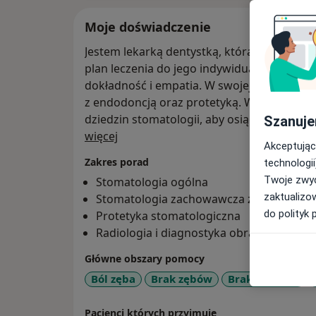
Moje doświadczenie
Jestem lekarką dentystką, która zawsze kie
plan leczenia do jego indywidualnych potr
dokładność i empatia. W swojej praktyce 
z endodoncją oraz protetyką. Współpracuje
dziedzin stomatologii, aby osiągać sukces w
Szanuje
O mnie
więcej
Akceptując
Zakres porad
technologii
Twoje zwyc
Stomatologia ogólna
zaktualizo
Stomatologia zachowawcza z endodoncj
do polityk 
Protetyka stomatologiczna
Radiologia i diagnostyka obrazowa
Główne obszary pomocy
Ból zęba
Brak zębów
Braki zębowe
Pacjenci których przyjmuję