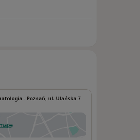
ologia - Poznań, ul. Ułańska 7
 mapę
wiera się w nowej karcie