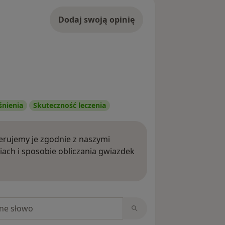
Dodaj swoją opinię
śnienia
Skuteczność leczenia
rujemy je zgodnie z naszymi
iach i sposobie obliczania gwiazdek
ięcej o opiniach
niach