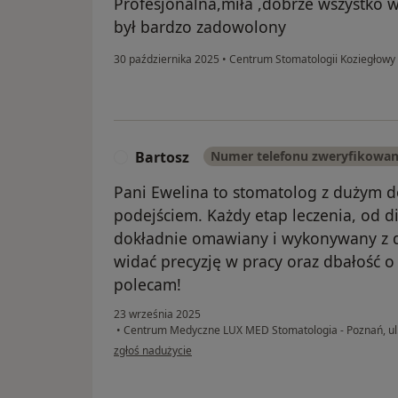
Profesjonalna,miła ,dobrze wszystko w
był bardzo zadowolony
30 października 2025
•
Centrum Stomatologii Koziegłowy
Bartosz
Numer telefonu zweryfikowa
B
Pani Ewelina to stomatolog z dużym 
podejściem. Każdy etap leczenia, od d
dokładnie omawiany i wykonywany z d
widać precyzję w pracy oraz dbałość o
polecam!
23 września 2025
•
Centrum Medyczne LUX MED Stomatologia - Poznań, ul
w opinii użytkownika Bartosz
zgłoś nadużycie