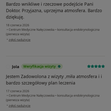
Bardzo wnikliwe i rzeczowe podejście Pani
Doktor. Przyjazna, uprzejma atmosfera. Bardzo
dziękuję.
18 czerwca 2026
•
Centrum Medyczne Nałęczowska
•
konsultacja endokrynologiczna
(pierwsza wizyta)
w opinii użytkownika Jolanta_Sz
•
zgłoś nadużycie
Jola
Weryfikacja wizyty
J
Jestem Zadowolona z wizyty ,miła atmosfera i i
bardzo szczegółowy plan leczenia
17 czerwca 2026
•
Centrum Medyczne Nałęczowska
•
konsultacja endokrynologiczna
(pierwsza wizyta)
w opinii użytkownika Jola
•
zgłoś nadużycie