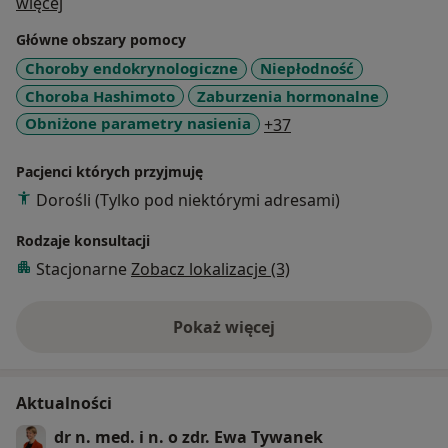
O mnie
więcej
Główne obszary pomocy
Choroby endokrynologiczne
Niepłodność
Choroba Hashimoto
Zaburzenia hormonalne
a11y_sr_more_disea
Obniżone parametry nasienia
+37
Pacjenci których przyjmuję
Dorośli (Tylko pod niektórymi adresami)
Rodzaje konsultacji
Stacjonarne
Zobacz lokalizacje (3)
Pokaż więcej
o doświadczeniu
Aktualności
dr n. med. i n. o zdr. Ewa Tywanek