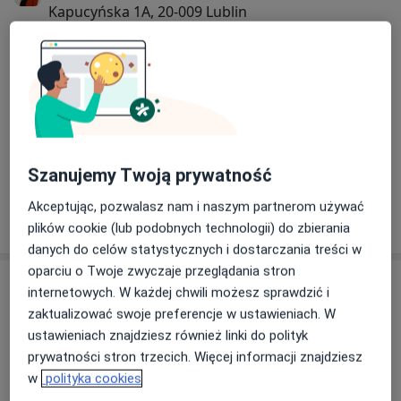
Kapucyńska 1A, 20-009 Lublin
Pediatrzy w Medical Centrum- 7 dni w tygodniu,
również w soboty, niedziele i święta. Rejestracja
telefoniczna lub on-line.
13/08/2024
Szanujemy Twoją prywatność
Akceptując, pozwalasz nam i naszym partnerom używać
plików cookie (lub podobnych technologii) do zbierania
danych do celów statystycznych i dostarczania treści w
oparciu o Twoje zwyczaje przeglądania stron
Usługi i ceny
internetowych. W każdej chwili możesz sprawdzić i
zaktualizować swoje preferencje w ustawieniach. W
Konsultacja endokrynologiczna
ustawieniach znajdziesz również linki do polityk
Od 250 zł
Szczegóły
prywatności stron trzecich. Więcej informacji znajdziesz
w
polityka cookies
Konsultacja endokrynologiczna (kolejna wizyta)