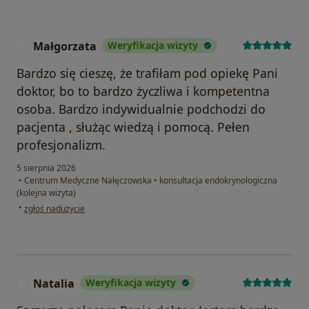
Małgorzata
Weryfikacja wizyty
M
Bardzo się cieszę, że trafiłam pod opiekę Pani
doktor, bo to bardzo życzliwa i kompetentna
osoba. Bardzo indywidualnie podchodzi do
pacjenta , służąc wiedzą i pomocą. Pełen
profesjonalizm.
5 sierpnia 2026
•
Centrum Medyczne Nałęczowska
•
konsultacja endokrynologiczna
(kolejna wizyta)
w opinii użytkownika Małgorzata
•
zgłoś nadużycie
Natalia
Weryfikacja wizyty
N