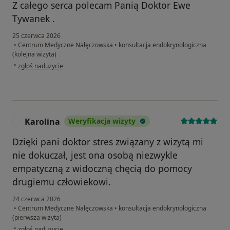
Z całego serca polecam Panią Doktor Ewe
Tywanek .
25 czerwca 2026
•
Centrum Medyczne Nałęczowska
•
konsultacja endokrynologiczna
(kolejna wizyta)
w opinii użytkownika Karolina
•
zgłoś nadużycie
Karolina
Weryfikacja wizyty
K
Dzięki pani doktor stres związany z wizytą mi
nie dokuczał, jest ona osobą niezwykle
empatyczną z widoczną chęcią do pomocy
drugiemu człowiekowi.
24 czerwca 2026
•
Centrum Medyczne Nałęczowska
•
konsultacja endokrynologiczna
(pierwsza wizyta)
w opinii użytkownika Karolina
•
zgłoś nadużycie