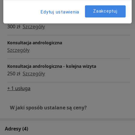
250 zł
Szczegóły
Zaakceptuj
Edytuj ustawienia
Konsultacja endokrynologiczna (pierwsza wizyta)
300 zł
Szczegóły
Konsultacja andrologiczna
Szczegóły
Konsultacja andrologiczna - kolejna wizyta
250 zł
Szczegóły
+ 1 usługa
W jaki sposób ustalane są ceny?
Adresy (4)