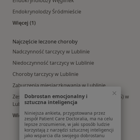
Endokrynolodzy Węglinek
Endokrynolodzy Śródmieście
Więcej (1)
Więcej w kategorii: Endokrynolodzy w pobliżu
Najczęście leczone choroby
Nadczynność tarczycy w Lublinie
Niedoczynność tarczycy w Lublinie
Choroby tarczycy w Lublinie
Zaburzenia miesiączkowania w Lublinie
Dobrostan emocjonalny i
Zespół policystycznych jajników (PCOS / PMOS) w
sztuczna inteligencja
Lublinie
Niniejsza ankieta, przygotowana przez
Więcej (15)
zespół Patient Care Doctoralia, ma na celu
Więcej w kategorii: Najczęście leczone chorob
lepsze zrozumienie, w jaki sposób ludzie
korzystają z narzędzi sztucznej inteligencji
jako wsparcia dla swojego dobrostanu