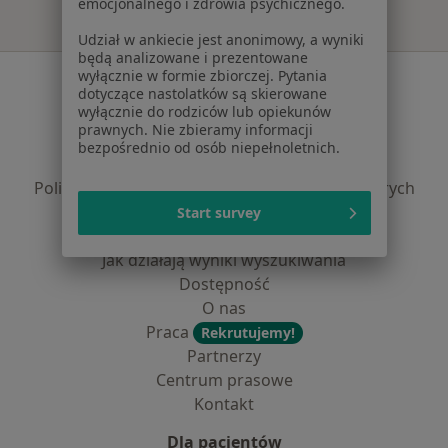
emocjonalnego i zdrowia psychicznego.
Udział w ankiecie jest anonimowy, a wyniki
będą analizowane i prezentowane
wyłącznie w formie zbiorczej. Pytania
Serwis
dotyczące nastolatków są skierowane
wyłącznie do rodziców lub opiekunów
Regulamin
prawnych. Nie zbieramy informacji
Polityka prywatności pacjentów
bezpośrednio od osób niepełnoletnich.
Polityka prywatności profesjonalistów
Polityka prywatności dla profesjonalistów, których
dane pozyskaliśmy samodzielnie
Start survey
Polityka cookies
Jak działają wyniki wyszukiwania
Dostępność
O nas
Praca
Rekrutujemy!
Partnerzy
Centrum prasowe
Kontakt
Dla pacjentów