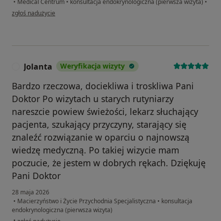
•
Medical Centrum
•
konsultacja endokrynologiczna (pierwsza wizyta)
•
w opinii użytkownika Magdalena
zgłoś nadużycie
Jolanta
Weryfikacja wizyty
J
Bardzo rzeczowa, dociekliwa i troskliwa Pani
Doktor Po wizytach u starych rutyniarzy
nareszcie powiew świeżości, lekarz słuchający
pacjenta, szukający przyczyny, starający się
znaleźć rozwiązanie w oparciu o najnowszą
wiedzę medyczną. Po takiej wizycie mam
poczucie, że jestem w dobrych rękach. Dziękuję
Pani Doktor
28 maja 2026
•
Macierzyństwo i Życie Przychodnia Specjalistyczna
•
konsultacja
endokrynologiczna (pierwsza wizyta)
w opinii użytkownika Jolanta
•