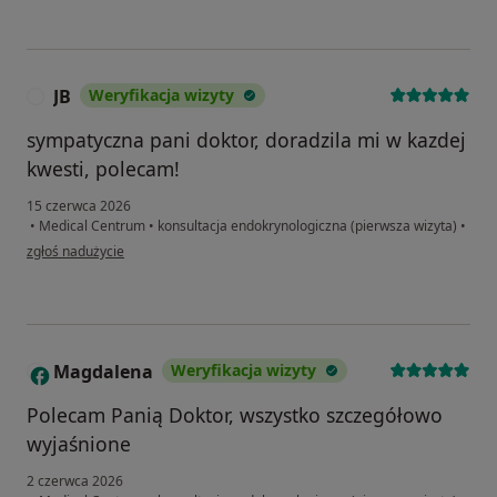
JB
Weryfikacja wizyty
J
sympatyczna pani doktor, doradzila mi w kazdej
kwesti, polecam!
15 czerwca 2026
•
Medical Centrum
•
konsultacja endokrynologiczna (pierwsza wizyta)
•
w opinii użytkownika JB
zgłoś nadużycie
Magdalena
Weryfikacja wizyty
M
Polecam Panią Doktor, wszystko szczegółowo
wyjaśnione
2 czerwca 2026