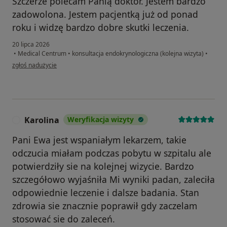
Szczerze polecam Panią doktor. Jestem bardzo
zadowolona. Jestem pacjentką już od ponad
roku i widzę bardzo dobre skutki leczenia.
20 lipca 2026
•
Medical Centrum
•
konsultacja endokrynologiczna (kolejna wizyta)
•
w opinii użytkownika Natalia
zgłoś nadużycie
Karolina
Weryfikacja wizyty
K
Pani Ewa jest wspaniałym lekarzem, takie
odczucia miałam podczas pobytu w szpitalu ale
potwierdziły sie na kolejnej wizycie. Bardzo
szczegółowo wyjaśniła Mi wyniki padan, zaleciła
odpowiednie leczenie i dalsze badania. Stan
zdrowia sie znacznie poprawił gdy zaczelam
stosować sie do zaleceń.