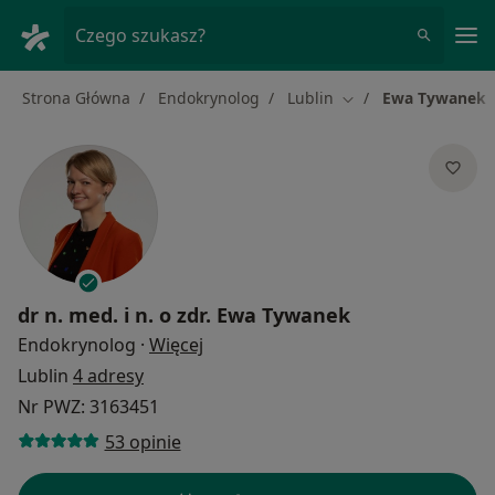
Me
Czego szukasz?
Strona Główna
Endokrynolog
Lublin
Ewa Tywanek
Zmień miasto
dr n. med. i n. o zdr.
Ewa Tywanek
O specjalizacjach
Endokrynolog
·
Więcej
Lublin
4 adresy
Nr PWZ: 3163451
53 opinie