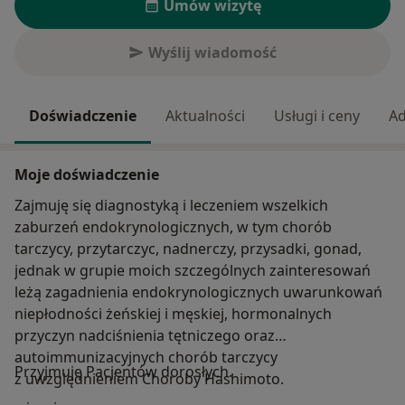
Umów wizytę
Wyślij wiadomość
Doświadczenie
Aktualności
Usługi i ceny
Ad
Moje doświadczenie
Zajmuję się diagnostyką i leczeniem wszelkich
zaburzeń endokrynologicznych, w tym chorób
tarczycy, przytarczyc, nadnerczy, przysadki, gonad,
jednak w grupie moich szczególnych zainteresowań
leżą zagadnienia endokrynologicznych uwarunkowań
niepłodności żeńskiej i męskiej, hormonalnych
przyczyn nadciśnienia tętniczego oraz
autoimmunizacyjnych chorób tarczycy
Przyjmuję Pacjentów dorosłych.
z uwzględnieniem Choroby Hashimoto.