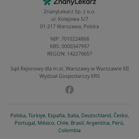
ZnanyLekarz Sp. z o.o.
ul. Kolejowa 5/7
01-217 Warszawa, Polska
NIP: ⁠7010224868
KRS: ⁠0000347997
REGON: ⁠142276657
Sąd Rejonowy dla m.st. Warszawy w Warszawie XII
Wydział Gospodarczy KRS
Facebook
otwiera się w nowej karcie
otwiera się w nowej karcie
otwiera się w nowej karcie
otwiera się w nowej karcie
otwiera się w nowej karci
otwiera się
otwi
Polska
,
Türkiye
,
España
,
Italia
,
Deutschland
,
Česko
,
otwiera się w nowej karcie
otwiera się w nowej karcie
otwiera się w nowej karcie
otwiera się w nowej kar
otwiera się 
otwier
Portugal
,
México
,
Chile
,
Brasil
,
Argentina
,
Perú
,
otwiera się w nowej karc
Colombia