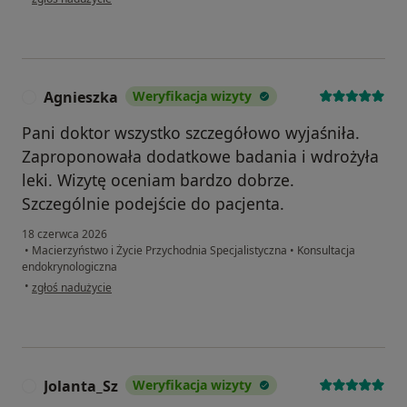
Agnieszka
Weryfikacja wizyty
A
Pani doktor wszystko szczegółowo wyjaśniła.
Zaproponowała dodatkowe badania i wdrożyła
leki. Wizytę oceniam bardzo dobrze.
Szczególnie podejście do pacjenta.
18 czerwca 2026
•
Macierzyństwo i Życie Przychodnia Specjalistyczna
•
Konsultacja
endokrynologiczna
w opinii użytkownika Agnieszka
•
zgłoś nadużycie
Jolanta_Sz
Weryfikacja wizyty
J