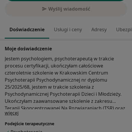
Wyślij wiadomość
Doświadczenie
Usługi i ceny
Adresy
Ubezpi
Moje doświadczenie
Jestem psychologiem, psychoterapeutą w trakcie
procesu certyfikacji, ukończyłam całościowe
czteroletnie szkolenie w Krakowskim Centrum
Psychoterapii Psychodynamicznej nr dyplomu
25/2025/68, jestem w trakcie szkolenia z
Psychodynamicznej Psychoterapii Dzieci i Młodzieży.
Ukończyłam zaawansowane szkolenie z zakresu
Terapii Skoncentrowanej Na Rozwiązaniach (TSR) oraz
O mnie
więcej
kurs Medycznego Centrum Kształcenia Uniwersytetu
Jagiellońskiego: Psychoterapia Praktyczna. Brałam
Podejście terapeutyczne
także udział w szkoleniach z zakresu