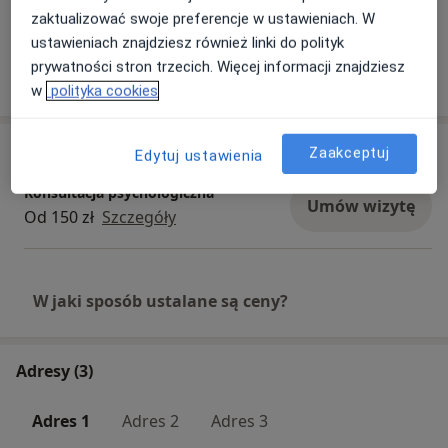
Zobacz galerię (1)
zaktualizować swoje preferencje w ustawieniach. W
ustawieniach znajdziesz również linki do polityk
prywatności stron trzecich. Więcej informacji znajdziesz
Pokaż więcej
o doświadczeniu
w
polityka cookies
Usługi i ceny
Zaakceptuj
Edytuj ustawienia
Konsultacja psychologiczna
Umów wizytę
Od 150 zł
Szczegóły
W jaki sposób ustalane są ceny?
Adresy (3)
Adres 1
Adres 2
Adres 3