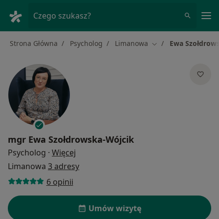
Me
Czego szukasz?
Strona Główna
Psycholog
Limanowa
Ewa Szołdrows
Zmień miasto
mgr
Ewa Szołdrowska-Wójcik
O specjalizacjach
Psycholog
·
Więcej
Limanowa
3 adresy
6 opinii
Umów wizytę