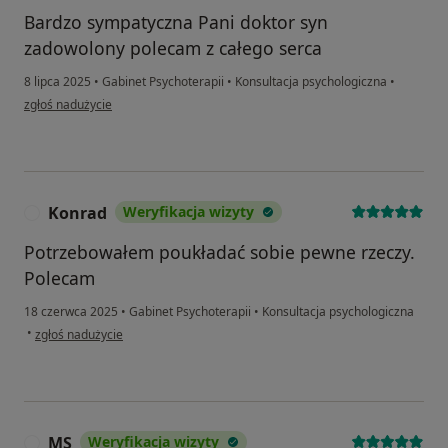
Bardzo sympatyczna Pani doktor syn
zadowolony polecam z całego serca
8 lipca 2025
•
Gabinet Psychoterapii
•
Konsultacja psychologiczna
•
w opinii użytkownika Gula
zgłoś nadużycie
Konrad
Weryfikacja wizyty
K
Potrzebowałem poukładać sobie pewne rzeczy.
Polecam
18 czerwca 2025
•
Gabinet Psychoterapii
•
Konsultacja psychologiczna
w opinii użytkownika Konrad
•
zgłoś nadużycie
MS
Weryfikacja wizyty
M