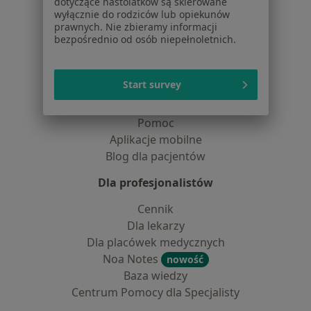
dotyczące nastolatków są skierowane
Dla pacjentów
wyłącznie do rodziców lub opiekunów
prawnych. Nie zbieramy informacji
Lekarze
bezpośrednio od osób niepełnoletnich.
Placówki medyczne
Pytania i odpowiedzi
Start survey
Usługi i zabiegi
Choroby
Pomoc
Aplikacje mobilne
Blog dla pacjentów
Dla profesjonalistów
Cennik
Dla lekarzy
Dla placówek medycznych
Noa Notes
nowość
Baza wiedzy
Centrum Pomocy dla Specjalisty