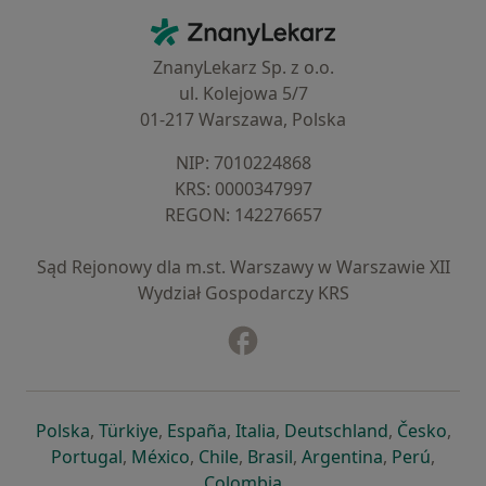
Kontakt
ZnanyLekarz - Strona główna
ZnanyLekarz Sp. z o.o.
ul. Kolejowa 5/7
01-217 Warszawa, Polska
NIP: ⁠7010224868
KRS: ⁠0000347997
REGON: ⁠142276657
Sąd Rejonowy dla m.st. Warszawy w Warszawie XII
Wydział Gospodarczy KRS
Facebook
otwiera się w nowej karcie
otwiera się w nowej karcie
otwiera się w nowej karcie
otwiera się w nowej karcie
otwiera się w nowej karci
otwiera się
otwi
Polska
,
Türkiye
,
España
,
Italia
,
Deutschland
,
Česko
,
otwiera się w nowej karcie
otwiera się w nowej karcie
otwiera się w nowej karcie
otwiera się w nowej kar
otwiera się 
otwier
Portugal
,
México
,
Chile
,
Brasil
,
Argentina
,
Perú
,
otwiera się w nowej karc
Colombia