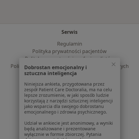
Serwis
Regulamin
Polityka prywatności pacjentów
Polityka prywatności profesjonalistów
Polityka prywatności dla profesjonalistów, których
Dobrostan emocjonalny i
sztuczna inteligencja
dane pozyskaliśmy samodzielnie
Polityka cookies
Niniejsza ankieta, przygotowana przez
Jak działają wyniki wyszukiwania
zespół Patient Care Doctoralia, ma na celu
lepsze zrozumienie, w jaki sposób ludzie
Dostępność
korzystają z narzędzi sztucznej inteligencji
O nas
jako wsparcia dla swojego dobrostanu
Praca
Rekrutujemy!
emocjonalnego i zdrowia psychicznego.
Partnerzy
Udział w ankiecie jest anonimowy, a wyniki
Centrum prasowe
będą analizowane i prezentowane
Kontakt
wyłącznie w formie zbiorczej. Pytania