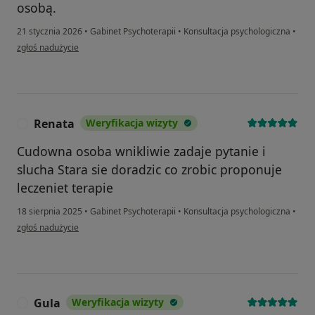
osobą.
21 stycznia 2026
•
Gabinet Psychoterapii
•
Konsultacja psychologiczna
•
w opinii użytkownika Tetiana
zgłoś nadużycie
Renata
Weryfikacja wizyty
R
Cudowna osoba wnikliwie zadaje pytanie i
slucha Stara sie doradzic co zrobic proponuje
leczeniet terapie
18 sierpnia 2025
•
Gabinet Psychoterapii
•
Konsultacja psychologiczna
•
w opinii użytkownika Renata
zgłoś nadużycie
Gula
Weryfikacja wizyty
G