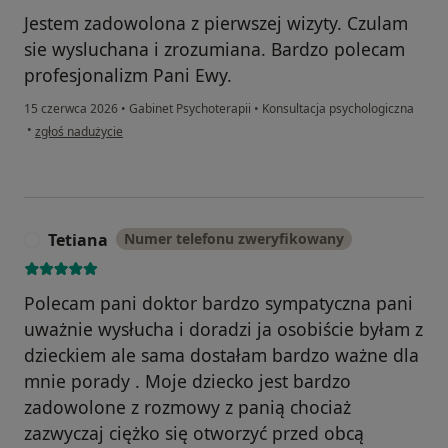
Jestem zadowolona z pierwszej wizyty. Czulam
sie wysluchana i zrozumiana. Bardzo polecam
profesjonalizm Pani Ewy.
15 czerwca 2026
•
Gabinet Psychoterapii
•
Konsultacja psychologiczna
w opinii użytkownika AT
•
zgłoś nadużycie
Tetiana
Numer telefonu zweryfikowany
T
Polecam pani doktor bardzo sympatyczna pani
uważnie wysłucha i doradzi ja osobiście byłam z
dzieckiem ale sama dostałam bardzo ważne dla
mnie porady . Moje dziecko jest bardzo
zadowolone z rozmowy z panią chociaż
zazwyczaj ciężko się otworzyć przed obcą