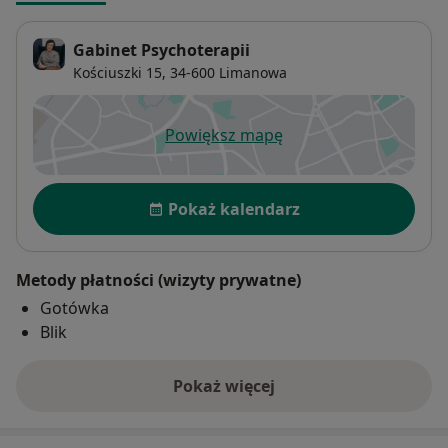
Gabinet Psychoterapii
Kościuszki 15,
34-600
Limanowa
Powiększ mapę
otwiera się w nowej karcie
Dostępność
Pokaż kalendarz
Metody płatności (wizyty prywatne)
Gotówka
Blik
Pokaż więcej
o adresie