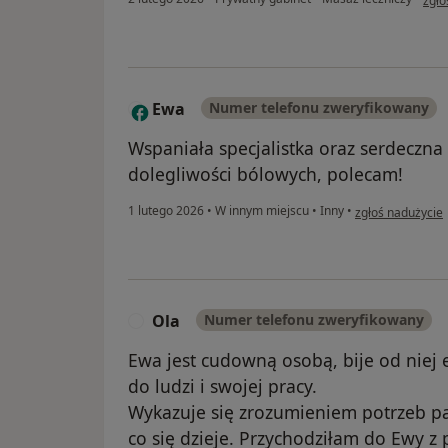
zgło
Ewa
Numer telefonu zweryfikowany
E
Wspaniała specjalistka oraz serdeczn
dolegliwości bólowych, polecam!
w opinii użytkow
1 lutego 2026
•
W innym miejscu
•
Inny
•
zgłoś nadużycie
Ola
Numer telefonu zweryfikowany
O
Ewa jest cudowną osobą, bije od niej
do ludzi i swojej pracy.
Wykazuje się zrozumieniem potrzeb pa
co się dzieje. Przychodziłam do Ewy z