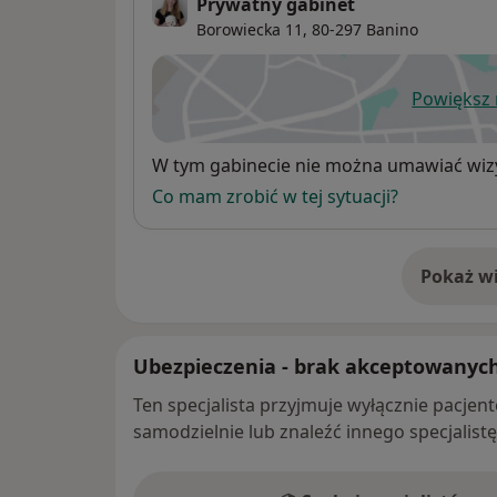
Prywatny gabinet
Borowiecka 11,
80-297
Banino
Powiększ
ot
Dostępność
W tym gabinecie nie można umawiać wizy
Co mam zrobić w tej sytuacji?
Pokaż wi
o 
Ubezpieczenia - brak akceptowanyc
Ten specjalista przyjmuje wyłącznie pacje
samodzielnie lub znaleźć innego specjalist