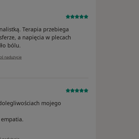
nalistką. Terapia przebiega
ferze, a napięcia w plecach
ło bólu.
pinii użytkownika ACG
oś nadużycie
dolegliwościach mojego
 empatia.
inii użytkownika Kasia