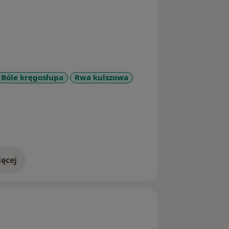
Bóle kręgosłupa
Rwa kulszowa
e_diseases
ęcej
doświadczeniu