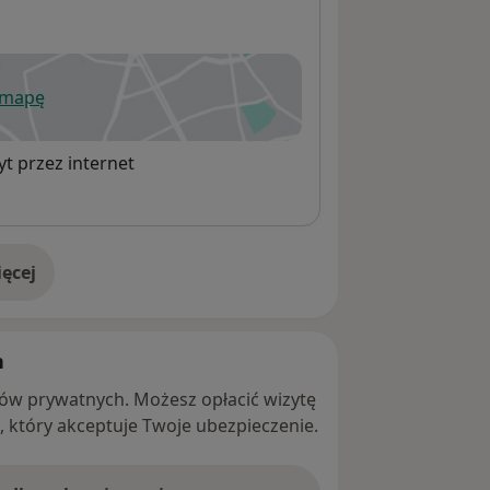
 mapę
wiera się w nowej karcie
t przez internet
ęcej
adresie
h
ntów prywatnych. Możesz opłacić wizytę
ę, który akceptuje Twoje ubezpieczenie.