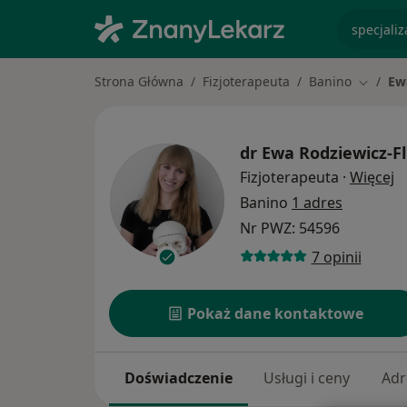
specjaliz
Strona Główna
Fizjoterapeuta
Banino
Ew
Zmień m
dr
Ewa Rodziewicz-Fl
O
Fizjoterapeuta
·
Więcej
Banino
1 adres
Nr PWZ: 54596
7 opinii
Pokaż dane kontaktowe
Doświadczenie
Usługi i ceny
Adr