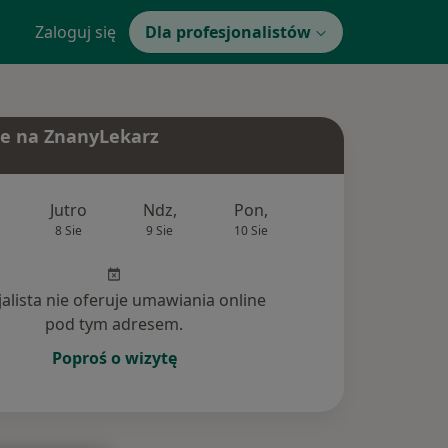
Zaloguj się
Dla profesjonalistów
e na ZnanyLekarz
Jutro
Ndz,
Pon,
Wt,
Śr,
8 Sie
9 Sie
10 Sie
11 Sie
12 Si
jalista nie oferuje umawiania online
pod tym adresem.
Poproś o wizytę