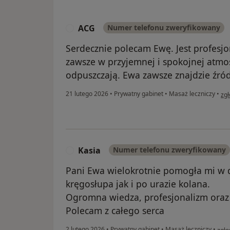
ACG
Numer telefonu zweryfikowany
A
Serdecznie polecam Ewę. Jest profesjo
zawsze w przyjemnej i spokojnej atmos
odpuszczają. Ewa zawsze znajdzie źród
w o
21 lutego 2026
•
Prywatny gabinet
•
Masaż leczniczy
•
zgł
Kasia
Numer telefonu zweryfikowany
K
Pani Ewa wielokrotnie pomogła mi w 
kręgosłupa jak i po urazie kolana.
Ogromna wiedza, profesjonalizm oraz
Polecam z całego serca
w op
2 lutego 2026
•
Prywatny gabinet
•
Masaż leczniczy
•