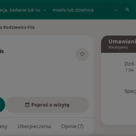
acja, badanie lub nazwisko
miasto lub dzielnica
a Rodziewicz-Flis
iasto
Umawiani
Nieaktywny
is
 specjalizacjach
Dziś
7 Sie
Spec
Poproś o wizytę
esy
Ubezpieczenia
Opinie (7)