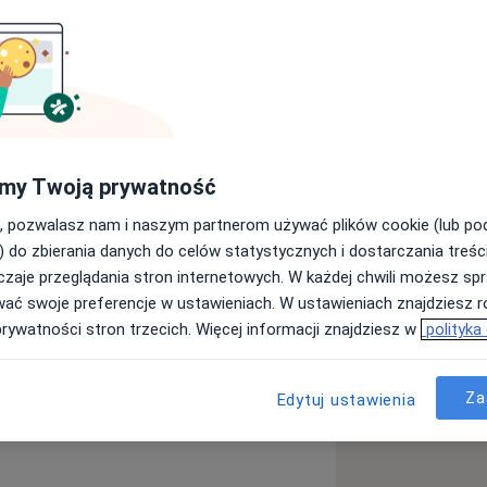
zycznego i Sportu, tytuł magistra
5 roku obroniłam doktorat
 kulturze fizycznej.
my Twoją prywatność
wu skroniowo-żuchwowego oraz
gliwości bólowych kręgosłupa oraz
, pozwalasz nam i naszym partnerom używać plików cookie (lub p
nie doświadczenie w terapii tkanek
) do zbierania danych do celów statystycznych i dostarczania treśc
zespołów przeciążeniowych
zaje przeglądania stron internetowych. W każdej chwili możesz spr
do przyjaznej atmosfery i komfortu
wać swoje preferencje w ustawieniach. W ustawieniach znajdziesz ró
głównie się zajmuję to: - bruksizm -
prywatności stron trzecich. Więcej informacji znajdziesz w
polityka
acjach ortognatycznych - bóle
daje mi dużo empatii, a także wielką
zaburzenia stawu skroniowo-
wiata :)
Za
Edytuj ustawienia
l kręgosłupa - rwa kulszowa -
sportowe (np. skręcenia, zerwanie
uszne - inne schorzenia narządu ruchu.