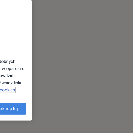
odobnych
i w oparciu o
awdzić i
wnież linki
 cookies
akceptuj