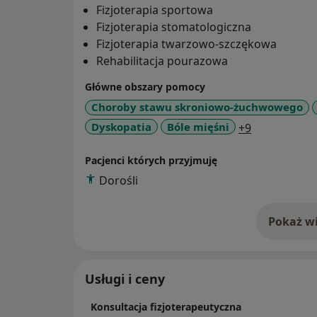
Fizjoterapia sportowa
Fizjoterapia stomatologiczna
Fizjoterapia twarzowo-szczękowa
Rehabilitacja pourazowa
Główne obszary pomocy
Choroby stawu skroniowo-żuchwowego
a11y_sr_mor
Dyskopatia
Bóle mięśni
+9
Pacjenci których przyjmuję
Dorośli
Pokaż wi
o 
Usługi i ceny
Konsultacja fizjoterapeutyczna