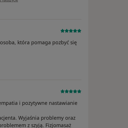
ś nadużycie
a osoba, która pomaga pozbyć się
nika Ewa
 empatia i pozytywne nastawianie
cjenta. Wyjaśnia problemy oraz
 problemem z szyją. Fizjomasaż