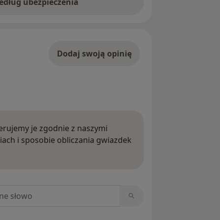
według ubezpieczenia
Dodaj swoją opinię
rujemy je zgodnie z naszymi
iach i sposobie obliczania gwiazdek
ięcej o opiniach
niach