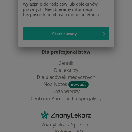
wyłącznie do rodziców lub opiekunów
Pytania i odpowiedzi
prawnych. Nie zbieramy informacji
Usługi i zabiegi
bezpośrednio od osób niepełnoletnich.
Choroby
Pomoc
Aplikacje mobilne
Start survey
Blog dla pacjentów
Dla profesjonalistów
Cennik
Dla lekarzy
Dla placówek medycznych
Noa Notes
nowość
Baza wiedzy
Centrum Pomocy dla Specjalisty
Kontakt
ZnanyLekarz - Strona główna
ZnanyLekarz Sp. z o.o.
ul. Kolejowa 5/7