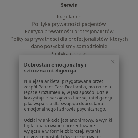
Serwis
Regulamin
Polityka prywatności pacjentów
Polityka prywatności profesjonalistów
Polityka prywatności dla profesjonalistów, których
dane pozyskaliśmy samodzielnie
Polityka cookies
Jak działają wyniki wyszukiwania
Dobrostan emocjonalny i
Dostępność
sztuczna inteligencja
O nas
Niniejsza ankieta, przygotowana przez
Praca
Rekrutujemy!
zespół Patient Care Doctoralia, ma na celu
Partnerzy
lepsze zrozumienie, w jaki sposób ludzie
Centrum prasowe
korzystają z narzędzi sztucznej inteligencji
jako wsparcia dla swojego dobrostanu
Kontakt
emocjonalnego i zdrowia psychicznego.
Dla pacjentów
Udział w ankiecie jest anonimowy, a wyniki
będą analizowane i prezentowane
Lekarze
wyłącznie w formie zbiorczej. Pytania
Placówki medyczne
dotyczące nastolatków są skierowane