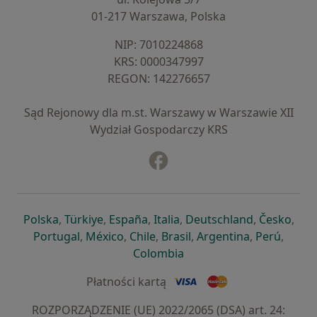
01-217 Warszawa, Polska
NIP: ⁠7010224868
KRS: ⁠0000347997
REGON: ⁠142276657
Sąd Rejonowy dla m.st. Warszawy w Warszawie XII
Wydział Gospodarczy KRS
Facebook
otwiera się w nowej karcie
otwiera się w nowej karcie
otwiera się w nowej karcie
otwiera się w nowej karcie
otwiera się w nowej karci
otwiera się
otwi
Polska
,
Türkiye
,
España
,
Italia
,
Deutschland
,
Česko
,
otwiera się w nowej karcie
otwiera się w nowej karcie
otwiera się w nowej karcie
otwiera się w nowej kar
otwiera się 
otwier
Portugal
,
México
,
Chile
,
Brasil
,
Argentina
,
Perú
,
otwiera się w nowej karc
Colombia
Płatności kartą
ROZPORZĄDZENIE (UE) 2022/2065 (DSA) art. 24: