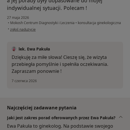
a jej porady były dopasowane do mojej
indywidualnej sytuacji. Polecam !
27 maja 2026
•
Mokosh Centrum Diagnostyki i Leczenia
•
konsultacja ginekologiczna
w opinii użytkownika E.P.
•
zgłoś nadużycie
lek. Ewa Pakuła
Dziękuję za miłe słowa! Cieszę się, że wizyta
przebiegła pomyślnie i spełniła oczekiwania.
Zapraszam ponownie !
7 czerwca 2026
Najczęściej zadawane pytania
Jaki jest zakres porad oferowanych przez Ewa Pakuła?
Ewa Pakuła to ginekolog. Na podstawie swojego