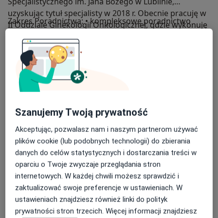
Specjalistycznego im. Jana Bożego w Lublinie,
uzyskując tytuł specjalisty w 2018 r. Obecnie pracuję w
Zakres Poradnictwa: • kompleksowe poradnictwo
II Oddziale Ginekologii Onkologicznej, gdzie wykonuję
profilaktyczne w zakresie ginekologii • diagnostyką i
pełną diagnostykę onkologiczną i biorę udział w
leczeniem schorzeń w zakresie ginekologii •
kompleksowym leczeniu nowotworów
ginekologia operacyjna • ginekologia onkologiczna •
ginekologicznych. W swojej pracy podchodzę do
diagnostyka i terapia zaburzeń uroginekologicznych
pacjentów profesjonalnie i holistycznie, zawsze
oraz zaburzeń statyki narządu rodnego •
kierując się empatią i zaangażowaniem.
ultrasonografią ginekologiczną, • poradnictwo
antykoncepcyjne w pełnym zakresie metod •
O mnie
więcej
Szanujemy Twoją prywatność
prowadzenie ciąży fizjologicznej
Zakres porad
Akceptując, pozwalasz nam i naszym partnerom używać
plików cookie (lub podobnych technologii) do zbierania
Położnictwo i ginekologia
danych do celów statystycznych i dostarczania treści w
Ginekologia onkologiczna
oparciu o Twoje zwyczaje przeglądania stron
Uroginekologia
internetowych. W każdej chwili możesz sprawdzić i
Główne obszary pomocy
zaktualizować swoje preferencje w ustawieniach. W
Choroby ginekologiczne
ustawieniach znajdziesz również linki do polityk
Zaburzenia miesiączkowania
prywatności stron trzecich. Więcej informacji znajdziesz