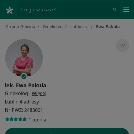
Me
Czego szukasz?
Strona Główna
Ginekolog
Lublin
Ewa Pakuła
Zmień miasto
lek.
Ewa Pakuła
O specjalizacjach
Ginekolog
·
Więcej
Lublin
4 adresy
Nr PWZ: 2483001
1 opinia