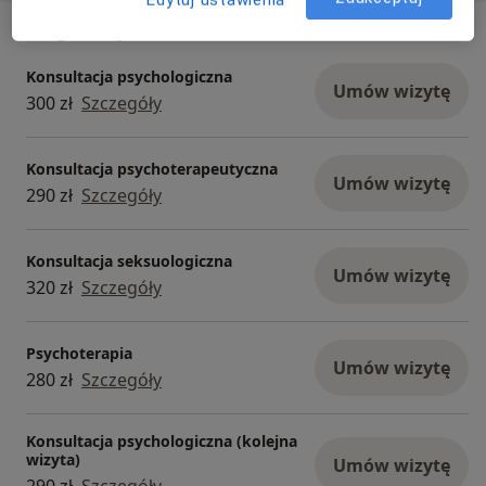
Usługi i ceny
Konsultacja psychologiczna
Umów wizytę
300 zł
Szczegóły
Konsultacja psychoterapeutyczna
Umów wizytę
290 zł
Szczegóły
Konsultacja seksuologiczna
Umów wizytę
320 zł
Szczegóły
Psychoterapia
Umów wizytę
280 zł
Szczegóły
Konsultacja psychologiczna (kolejna
wizyta)
Umów wizytę