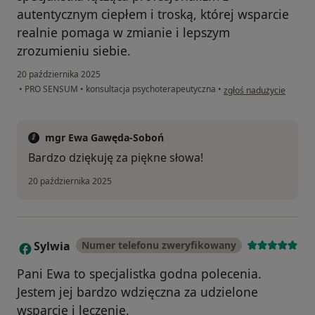
autentycznym ciepłem i troską, której wsparcie
realnie pomaga w zmianie i lepszym
zrozumieniu siebie.
20 października 2025
w opinii użytkownika E.
•
PRO SENSUM
•
konsultacja psychoterapeutyczna
•
zgłoś nadużycie
mgr Ewa Gawęda-Soboń
Bardzo dziękuję za piękne słowa!
20 października 2025
Sylwia
Numer telefonu zweryfikowany
S
Pani Ewa to specjalistka godna polecenia.
Jestem jej bardzo wdzięczna za udzielone
wsparcie i leczenie.