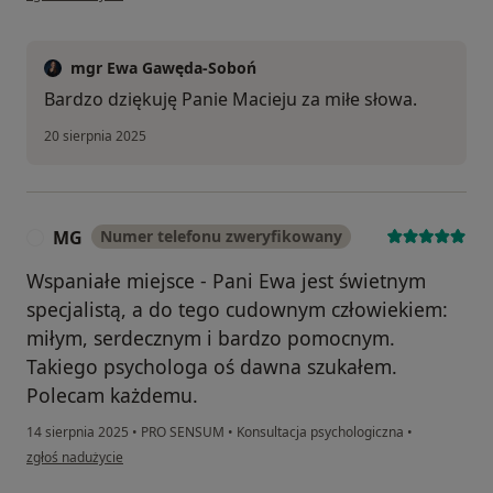
mgr Ewa Gawęda-Soboń
Bardzo dziękuję Panie Macieju za miłe słowa.
20 sierpnia 2025
MG
Numer telefonu zweryfikowany
M
Wspaniałe miejsce - Pani Ewa jest świetnym
specjalistą, a do tego cudownym człowiekiem:
miłym, serdecznym i bardzo pomocnym.
Takiego psychologa oś dawna szukałem.
Polecam każdemu.
14 sierpnia 2025
•
PRO SENSUM
•
Konsultacja psychologiczna
•
w opinii użytkownika MG
zgłoś nadużycie