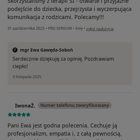
Skorzystaliśmy z terapii SI - otwarte i przyjazne
podejście do dziecka, przejrzysta i wyczerpująca
komunikacja z rodzicami. Polecamy!!!
w opinii użytkownika Kasia Ad
31 października 2025
•
PRO SENSUM
•
Inny
•
zgłoś nadużycie
mgr Ewa Gawęda-Soboń
Serdecznie dziękuję za opinię. Pozdrawiam
ciepło!
3 listopada 2025
IwonaŻ.
Numer telefonu zweryfikowany
I
Pani Ewa jest godna polecenia. Cechuje ją
profesjonalizm, empatia i, z całą pewnością,