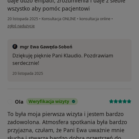
daje dużo empatii, zrozumienia i daje z siebie
wszystko aby pomóc pacjentowi
20 listopada 2025
•
Konsultacja ONLINE
•
konsultacja online
•
w opinii użytkownika Klaudia
zgłoś nadużycie
mgr Ewa Gawęda-Soboń
Dziękuję pięknie Pani Klaudio. Pozdrawiam
serdecznie!
20 listopada 2025
Ola
Weryfikacja wizyty
O
To była moja pierwsza wizyta i jestem bardzo
zadowolona. Atmosfera spotkania była bardzo
przyjazna, czułam, że Pani Ewa uważnie mnie
słucha i stwarza bardzo dobrą przestrzeń do