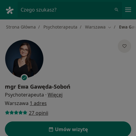
Me
Czego szukasz?
Strona Główna
Psychoterapeuta
Warszawa
Ewa Ga
Zmień miasto
mgr
Ewa Gawęda-Soboń
O specjalizacjach
Psychoterapeuta
·
Więcej
Warszawa
1 adres
27 opinii
Umów wizytę