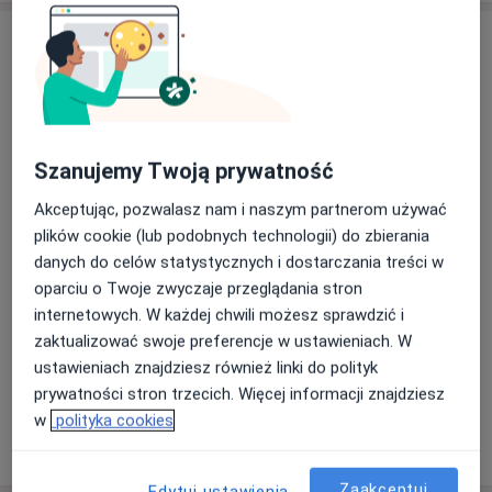
Aktualności
mgr Ewa Gawęda-Soboń
Umów się na konsultację w gabinecie lub poradę
on-line. Odpowiem tak szybko, jak to możliwe i
ustalimy dogodny termin.
Szanujemy Twoją prywatność
Akceptując, pozwalasz nam i naszym partnerom używać
15/11/2024
plików cookie (lub podobnych technologii) do zbierania
danych do celów statystycznych i dostarczania treści w
oparciu o Twoje zwyczaje przeglądania stron
internetowych. W każdej chwili możesz sprawdzić i
zaktualizować swoje preferencje w ustawieniach. W
ustawieniach znajdziesz również linki do polityk
prywatności stron trzecich. Więcej informacji znajdziesz
w
polityka cookies
Zaakceptuj
Edytuj ustawienia