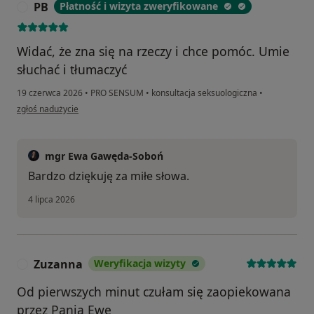
PB
Płatność i wizyta zweryfikowane
P
Widać, że zna się na rzeczy i chce pomóc. Umie
słuchać i tłumaczyć
19 czerwca 2026
•
PRO SENSUM
•
konsultacja seksuologiczna
•
w opinii użytkownika PB
zgłoś nadużycie
mgr Ewa Gawęda-Soboń
Bardzo dziękuję za miłe słowa.
4 lipca 2026
Zuzanna
Weryfikacja wizyty
Z
Od pierwszych minut czułam się zaopiekowana
przez Panią Ewę