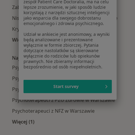
zespół Patient Care Doctoralia, ma na celu
Zaburzenia lękowe w Warszawie
lepsze zrozumienie, w jaki sposób ludzie
korzystają z narzędzi sztucznej inteligencji
Niskie poczucie własnej wartości w Warszawie
jako wsparcia dla swojego dobrostanu
emocjonalnego i zdrowia psychicznego.
Kryzys emocjonalny w Warszawie
Udział w ankiecie jest anonimowy, a wyniki
Więcej (15)
będą analizowane i prezentowane
wyłącznie w formie zbiorczej. Pytania
Więcej w kategorii: Najczęście leczone chorob
dotyczące nastolatków są skierowane
wyłącznie do rodziców lub opiekunów
Najpopularniejsze ubezpieczenia
prawnych. Nie zbieramy informacji
bezpośrednio od osób niepełnoletnich.
Psychoterapeuci z Medicover w Warszawie
Psychoterapeuci z Allianz w Warszawie
Start survey
Psychoterapeuci z TU Zdrowie w Warszawie
Psychoterapeuci z PZU Zdrowie w Warszawie
Psychoterapeuci z NFZ w Warszawie
Więcej (1)
Więcej w kategorii: Najpopularniejsze ubezpie