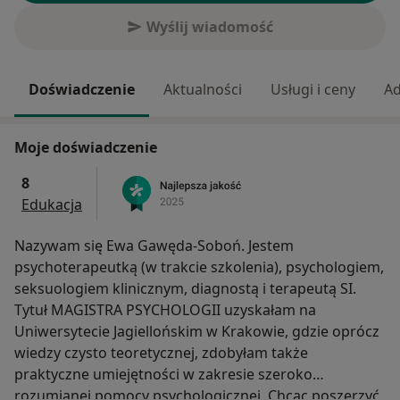
Wyślij wiadomość
Doświadczenie
Aktualności
Usługi i ceny
Ad
Moje doświadczenie
8
Edukacja
Nazywam się Ewa Gawęda-Soboń. Jestem
psychoterapeutką (w trakcie szkolenia), psychologiem,
seksuologiem klinicznym, diagnostą i terapeutą SI.
Tytuł MAGISTRA PSYCHOLOGII uzyskałam na
Uniwersytecie Jagiellońskim w Krakowie, gdzie oprócz
wiedzy czysto teoretycznej, zdobyłam także
praktyczne umiejętności w zakresie szeroko
rozumianej pomocy psychologicznej. Chcąc poszerzyć