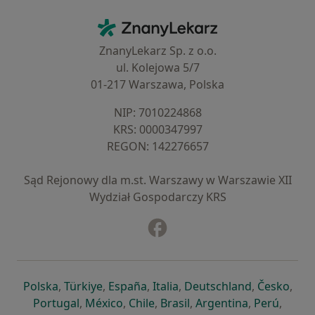
Kontakt
ZnanyLekarz - Strona główna
ZnanyLekarz Sp. z o.o.
ul. Kolejowa 5/7
01-217 Warszawa, Polska
NIP: ⁠7010224868
KRS: ⁠0000347997
REGON: ⁠142276657
Sąd Rejonowy dla m.st. Warszawy w Warszawie XII
Wydział Gospodarczy KRS
Facebook
otwiera się w nowej karcie
otwiera się w nowej karcie
otwiera się w nowej karcie
otwiera się w nowej karcie
otwiera się w nowej karci
otwiera się
otwi
Polska
,
Türkiye
,
España
,
Italia
,
Deutschland
,
Česko
,
otwiera się w nowej karcie
otwiera się w nowej karcie
otwiera się w nowej karcie
otwiera się w nowej kar
otwiera się 
otwier
Portugal
,
México
,
Chile
,
Brasil
,
Argentina
,
Perú
,