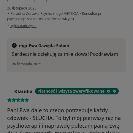
26 listopada 2025
•
Poradnia Zdrowia Psychicznego METODA
•
Konsultacja
psychologiczna dorośli (pierwsza wizyta)
w opinii użytkownika Zuzanna
•
zgłoś nadużycie
mgr Ewa Gawęda-Soboń
Serdecznie dziękuję za miłe słowa! Pozdrawiam
26 listopada 2025
Klaudia
Płatność i wizyta zweryfikowane
K
Pani Ewa daje to czego potrzebuje każdy
człowiek - SŁUCHA. To był mój pierwszy raz na
psychoterapii i naprawdę polecam panią Ewę