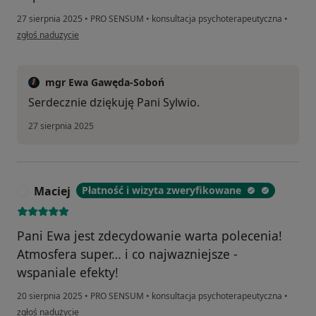
27 sierpnia 2025
•
PRO SENSUM
•
konsultacja psychoterapeutyczna
•
w opinii użytkownika Sylwia
zgłoś nadużycie
mgr Ewa Gawęda-Soboń
Serdecznie dziękuję Pani Sylwio.
27 sierpnia 2025
Maciej
Płatność i wizyta zweryfikowane
M
Pani Ewa jest zdecydowanie warta polecenia!
Atmosfera super… i co najwazniejsze -
wspaniale efekty!
20 sierpnia 2025
•
PRO SENSUM
•
konsultacja psychoterapeutyczna
•
w opinii użytkownika Maciej
zgłoś nadużycie