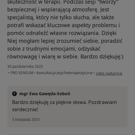
skuteczność w terapii. Podczas sesji "tworzy"
bezpiecznej i wspierającą atmosferę. Jest
specjalistą, który nie tylko słucha, ale także
potrafi wskazać kluczowe aspekty problemu i
pomóc odnaleźć własne rozwiązania. Dzięki
Niej mogłam lepiej zrozumieć siebie, poradzić
sobie z trudnymi emocjami, odzyskać
równowagę i wiarę w siebie. Bardzo dziękuję:)
30 października 2025
w opinii użytkownika I
•
PRO SENSUM
•
konsultacja psychoterapeutyczna
•
zgłoś nadużycie
mgr Ewa Gawęda-Soboń
Bardzo dziękuję za piękne słowa. Pozdrawiam
serdecznie!
3 listopada 2025