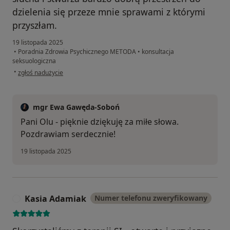
dzielenia się przeze mnie sprawami z którymi
przyszłam.
19 listopada 2025
•
Poradnia Zdrowia Psychicznego METODA
•
konsultacja
seksuologiczna
w opinii użytkownika Ola
•
zgłoś nadużycie
mgr Ewa Gawęda-Soboń
Pani Olu - pięknie dziękuję za miłe słowa.
Pozdrawiam serdecznie!
19 listopada 2025
Kasia Adamiak
Numer telefonu zweryfikowany
K