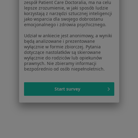
Aplikacje mobilne
zespół Patient Care Doctoralia, ma na celu
Blog dla pacjentów
lepsze zrozumienie, w jaki sposób ludzie
korzystają z narzędzi sztucznej inteligencji
jako wsparcia dla swojego dobrostanu
Dla profesjonalistów
emocjonalnego i zdrowia psychicznego.
Cennik
Udział w ankiecie jest anonimowy, a wyniki
Dla lekarzy
będą analizowane i prezentowane
Dla placówek medycznych
wyłącznie w formie zbiorczej. Pytania
dotyczące nastolatków są skierowane
Noa Notes
nowość
wyłącznie do rodziców lub opiekunów
Baza wiedzy
prawnych. Nie zbieramy informacji
Centrum Pomocy dla Specjalisty
bezpośrednio od osób niepełnoletnich.
Kontakt
ZnanyLekarz - Strona główna
Start survey
ZnanyLekarz Sp. z o.o.
ul. Kolejowa 5/7
01-217 Warszawa, Polska
NIP: ⁠7010224868
KRS: ⁠0000347997
REGON: ⁠142276657