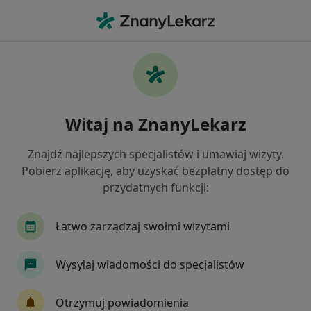
Me
Choroby Dziąseł • Poniatowa, lubelskie
Filtry
• 1
Ubezpieczenie
Map
Choroby dziąseł specjaliści w Poniatowej
Witaj na ZnanyLekarz
Jak działają wyniki wyszukiwania
Znajdź najlepszych specjalistów i umawiaj wizyty.
Pobierz aplikację, aby uzyskać bezpłatny dostęp do
Jakiego specjalisty szukasz?
przydatnych funkcji:
Stomatolog
Alergolog
Chirurg
Derma
Łatwo zarządzaj swoimi wizytami
Wysyłaj wiadomości do specjalistów
Otrzymuj powiadomienia