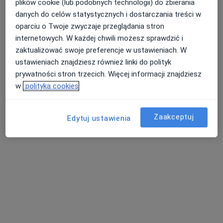
plików cookie (lub podobnych technologii) do zbierania
danych do celów statystycznych i dostarczania treści w
oparciu o Twoje zwyczaje przeglądania stron
internetowych. W każdej chwili możesz sprawdzić i
zaktualizować swoje preferencje w ustawieniach. W
ustawieniach znajdziesz również linki do polityk
prywatności stron trzecich. Więcej informacji znajdziesz
lek. dent. Teresa Zubrzycka
w
polityka cookies
·
Więcej
Stomatolog
Przechodnia 3, Poniatowa
•
Mapa
Zaakceptuj
Edytuj ustawienia
Indywidualna Specjalistyczna Praktyka Lekarska Teresa Zubrzycka
Chirurgia stomatologiczna
Brak ceny
Specjalista nie oferuje umawiania online pod tym adresem.
Poproś o wizytę