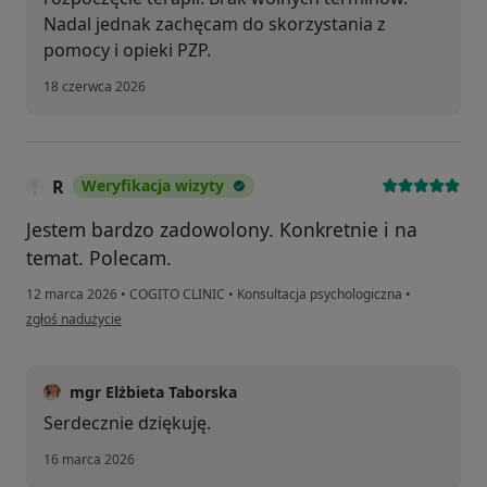
Nadal jednak zachęcam do skorzystania z
pomocy i opieki PZP.
18 czerwca 2026
R
Weryfikacja wizyty
Jestem bardzo zadowolony. Konkretnie i na
temat. Polecam.
12 marca 2026
•
COGITO CLINIC
•
Konsultacja psychologiczna
•
w opinii użytkownika R
zgłoś nadużycie
mgr Elżbieta Taborska
Serdecznie dziękuję.
16 marca 2026