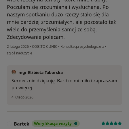
Poczułam się zrozumiana i wysłuchana. Po
naszym spotkaniu dużo rzeczy stało się dla
mnie bardziej zrozumiałych, ale pozostało też
wiele do przemyślenia samej ze sobą.
Zdecydowanie polecam.
2 lutego 2026
•
COGITO CLINIC
•
Konsultacja psychologiczna
•
w opinii użytkownika Sara
zgłoś nadużycie
mgr Elżbieta Taborska
Serdecznie dziękuję. Bardzo mi miło i zapraszam
po więcej.
4 lutego 2026
Bartek
Weryfikacja wizyty
B