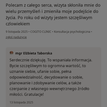
Polecam z całego serca, wizyta skłoniła mnie do
wielu przemyśleń i zmieniła moje podejście do
życia. Po roku od wizyty jestem szczęśliwym
czlowiekiem
9 listopada 2025
•
COGITO CLINIC
•
Konsultacja psychologiczna
•
w opinii użytkownika Bartek
zgłoś nadużycie
mgr Elżbieta Taborska
Serdecznie dziękuję. To wspaniała informacja.
Bycie szczęśliwym to ogromna wartość, to
uznanie siebie, ufanie sobie, pełna
odpowiedzialność, decydowanie o sobie,
planowanie i zdobywanie celów, a także
czerpanie z własnego wewnętrznego źródło
miłości. Gratulacje!
13 listopada 2025