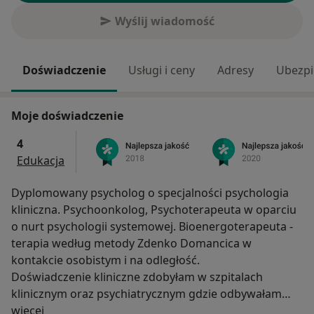
Wyślij wiadomość
Doświadczenie
Usługi i ceny
Adresy
Ubezpi
Moje doświadczenie
4
Edukacja
Dyplomowany psycholog o specjalności psychologia
kliniczna. Psychoonkolog, Psychoterapeuta w oparciu
o nurt psychologii systemowej. Bioenergoterapeuta -
terapia według metody Zdenko Domancica w
kontakcie osobistym i na odległość.
Doświadczenie kliniczne zdobyłam w szpitalach
klinicznym oraz psychiatrycznym gdzie odbywałam
O mnie
praktyki i staże oraz w ośrodkach specjalizujących się
więcej