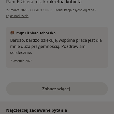
Pani Elżbieta jest konkretną kobietą
27 marca 2025
•
COGITO CLINIC
•
Konsultacja psychologiczna
•
w opinii użytkownika Beata
zgłoś nadużycie
mgr Elżbieta Taborska
Bardzo, bardzo dziękuję, wspólna praca jest dla
mnie duża przyjemnością. Pozdrawiam
serdecznie.
7 kwietnia 2025
Zobacz więcej
opinie powyżej
Najczęściej zadawane pytania