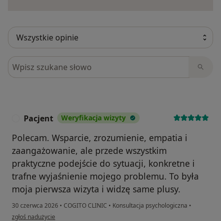
Szukaj w opiniach
Pacjent
Weryfikacja wizyty
P
Polecam. Wsparcie, zrozumienie, empatia i
zaangażowanie, ale przede wszystkim
praktyczne podejście do sytuacji, konkretne i
trafne wyjaśnienie mojego problemu. To była
moja pierwsza wizyta i widzę same plusy.
30 czerwca 2026
•
COGITO CLINIC
•
Konsultacja psychologiczna
•
w opinii użytkownika Pacjent
zgłoś nadużycie