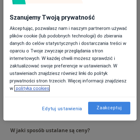
Psychoterapia indywidualna
Umów wizytę
Od 300 zł
Szczegóły
Szanujemy Twoją prywatność
Akceptując, pozwalasz nam i naszym partnerom używać
Interwencja kryzysowa
plików cookie (lub podobnych technologii) do zbierania
Umów wizytę
300 zł
Szczegóły
danych do celów statystycznych i dostarczania treści w
oparciu o Twoje zwyczaje przeglądania stron
internetowych. W każdej chwili możesz sprawdzić i
Konsultacja online
Umów wizytę
zaktualizować swoje preferencje w ustawieniach. W
300 zł
Szczegóły
ustawieniach znajdziesz również linki do polityk
prywatności stron trzecich. Więcej informacji znajdziesz
Poradnictwo psychoonkologiczne
w
polityka cookies
Umów wizytę
300 zł
Szczegóły
Zaakceptuj
Edytuj ustawienia
+ 6 usług
W jaki sposób ustalane są ceny?