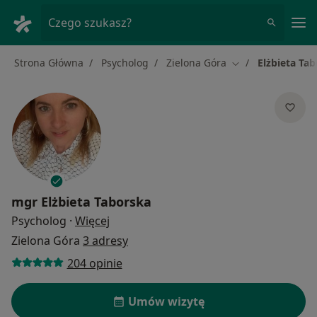
Me
Czego szukasz?
Strona Główna
Psycholog
Zielona Góra
Elżbieta Ta
Zmień miasto
mgr
Elżbieta Taborska
O specjalizacjach
Psycholog
·
Więcej
Zielona Góra
3 adresy
204 opinie
Umów wizytę