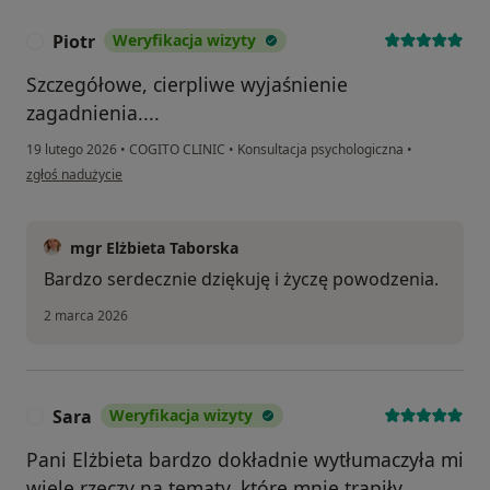
Piotr
Weryfikacja wizyty
P
Szczegółowe, cierpliwe wyjaśnienie
zagadnienia....
19 lutego 2026
•
COGITO CLINIC
•
Konsultacja psychologiczna
•
w opinii użytkownika Piotr
zgłoś nadużycie
mgr Elżbieta Taborska
Bardzo serdecznie dziękuję i życzę powodzenia.
2 marca 2026
Sara
Weryfikacja wizyty
S
Pani Elżbieta bardzo dokładnie wytłumaczyła mi
wiele rzeczy na tematy, które mnie trapiły.