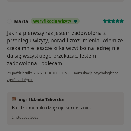
Marta
Weryfikacja wizyty
M
Jak na pierwszy raz jestem zadowolona z
przebiegu wizyty, porad i zrozumienia. Wiem że
czeka mnie jeszcze kilka wizyt bo na jednej nie
da się wszystkiego przekazac. Jestem
zadowolona i polecam
21 października 2025
•
COGITO CLINIC
•
Konsultacja psychologiczna
•
w opinii użytkownika Marta
zgłoś nadużycie
mgr Elżbieta Taborska
Bardzo mi miło dziękuje serdecznie.
2 listopada 2025