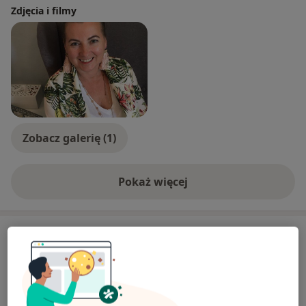
jest odnalezienie przyczyny, która sprawia kłopoty,
Zdjęcia i filmy
trudności i dolegliwości w naszym codziennym życiu.
Razem decydujemy o rozwiązaniu, o tym, czy to będzie
jedno, kilka spotkań, czy jednak zalecana będzie
psychoterapia.
Przyjmuję wszystkich gotowych na zmiany bez
względu na wiek, płeć, religię oraz orientację
seksualną.
Zobacz galerię (1)
Niezależnie od zgłaszanych problemów mogą Państwo
Pokaż więcej
liczyć na szacunek, uwagę, zaangażowanie z
o doświadczeniu
poszanowaniem tajemnicy zawodowej.
Usługi i ceny
Konsultacja psychologiczna
Umów wizytę
Od 300 zł
Szczegóły