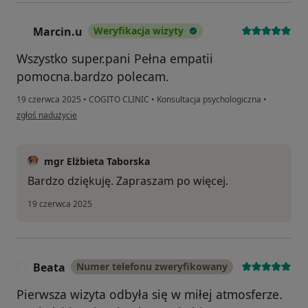
Marcin.u
Weryfikacja wizyty
M
Wszystko super.pani Pełna empatii
pomocna.bardzo polecam.
19 czerwca 2025
•
COGITO CLINIC
•
Konsultacja psychologiczna
•
w opinii użytkownika Marcin.u
zgłoś nadużycie
mgr Elżbieta Taborska
Bardzo dziękuję. Zapraszam po więcej.
19 czerwca 2025
Beata
Numer telefonu zweryfikowany
B
Pierwsza wizyta odbyła się w miłej atmosferze.