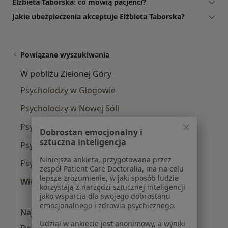
Elżbieta Taborska: co mówią pacjenci?
Jakie ubezpieczenia akceptuje Elżbieta Taborska?
Powiązane wyszukiwania
W pobliżu Zielonej Góry
Psycholodzy w Głogowie
Psycholodzy w Nowej Sóli
Psycholodzy w Wolsztynie
Dobrostan emocjonalny i
sztuczna inteligencja
Psycholodzy w Żarach
Niniejsza ankieta, przygotowana przez
Psycholodzy w Świebodzinie
zespół Patient Care Doctoralia, ma na celu
lepsze zrozumienie, w jaki sposób ludzie
Więcej (7)
korzystają z narzędzi sztucznej inteligencji
Więcej w kategorii: W pobliżu Zielonej Góry
jako wsparcia dla swojego dobrostanu
emocjonalnego i zdrowia psychicznego.
Najczęście leczone choroby
Udział w ankiecie jest anonimowy, a wyniki