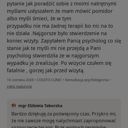
pytanie jak poradzić sobie z moimi natrętnymi
myślami usłyszałem że mam mówić pomidor
albo myśli śmieci, że w tym
przypadku nie ma żadnej terapii bo nic na to
nie działa .Najgorsze było stwierdzenie na
koniec wizyty. Zapytałem Panią psycholog co się
stanie jak te myśli mi nie przejdą a Pani
psycholog stwierdziła że w najgorszym
wypadku je zrealizuje. Po wizycie czułem się
fatalnie , gorzej jak przed wizytą.
16 czerwca 2026
•
COGITO CLINIC
•
Konsultacja psychologiczna
•
w opinii użytkownika OCD
zgłoś nadużycie
mgr Elżbieta Taborska
Bardzo dziękuję za poświęcony czas. Przykro mi,
że nie zawsze mogę natychmiast zaproponować
rozpoczęcie terapii. Brak wolnych terminów.