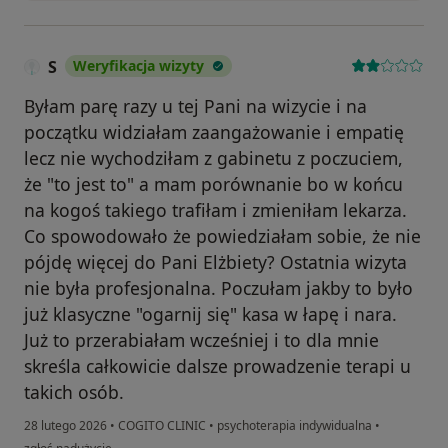
S
Weryfikacja wizyty
Byłam parę razy u tej Pani na wizycie i na
początku widziałam zaangażowanie i empatię
lecz nie wychodziłam z gabinetu z poczuciem,
że "to jest to" a mam porównanie bo w końcu
na kogoś takiego trafiłam i zmieniłam lekarza.
Co spowodowało że powiedziałam sobie, że nie
pójdę więcej do Pani Elżbiety? Ostatnia wizyta
nie była profesjonalna. Poczułam jakby to było
już klasyczne "ogarnij się" kasa w łapę i nara.
Już to przerabiałam wcześniej i to dla mnie
skreśla całkowicie dalsze prowadzenie terapi u
takich osób.
28 lutego 2026
•
COGITO CLINIC
•
psychoterapia indywidualna
•
w opinii użytkownika S