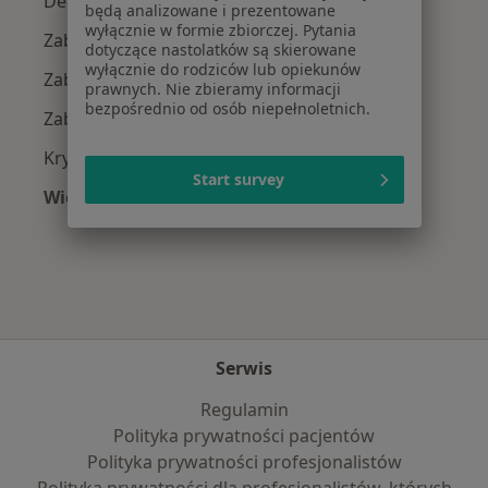
Depresja w Zielonej Górze
będą analizowane i prezentowane
wyłącznie w formie zbiorczej. Pytania
Zaburzenia nastroju w Zielonej Górze
dotyczące nastolatków są skierowane
wyłącznie do rodziców lub opiekunów
Zaburzenia emocjonalne w Zielonej Górze
prawnych. Nie zbieramy informacji
bezpośrednio od osób niepełnoletnich.
Zaburzenia lękowe w Zielonej Górze
Kryzys emocjonalny w Zielonej Górze
Start survey
Więcej (15)
Więcej w kategorii: Najczęście leczone chorob
Serwis
Regulamin
Polityka prywatności pacjentów
Polityka prywatności profesjonalistów