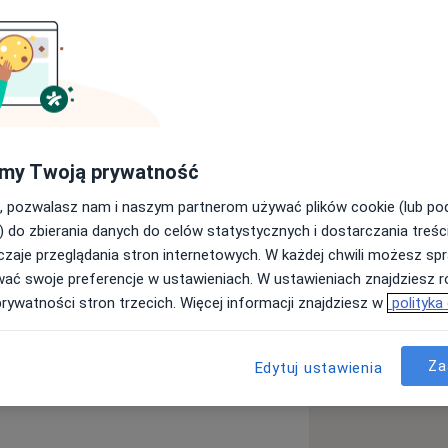
my Twoją prywatność
 konsultacje i zabiegi z zakresu
, pozwalasz nam i naszym partnerom używać plików cookie (lub p
apierskiego 3) -konsultacje i zabiegi z
) do zbierania danych do celów statystycznych i dostarczania treśc
zaje przeglądania stron internetowych. W każdej chwili możesz spr
wać swoje preferencje w ustawieniach. W ustawieniach znajdziesz ró
), która od wielu lat zajmuje się
prywatności stron trzecich. Więcej informacji znajdziesz w
polityka
u Medycznego w Łodzi ukończyłam w
oktora nauk medycznych. W roku
Za
Edytuj ustawienia
 skóry
Defekty kosmetyczne
esu chirurgii ogólnej. Aktualnie jestem
ases
zi a swoją wiedzę staram się
legom podczas zajęć praktycznych i