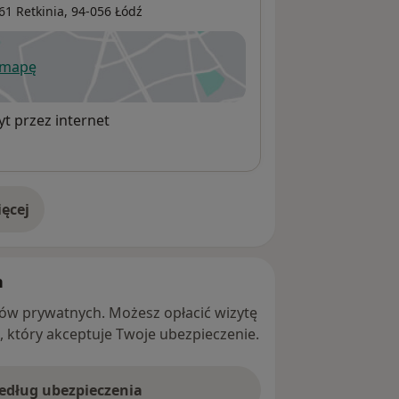
61 Retkinia,
94-056
Łódź
 mapę
wiera się w nowej karcie
t przez internet
ęcej
adresie
h
ntów prywatnych. Możesz opłacić wizytę
ę, który akceptuje Twoje ubezpieczenie.
według ubezpieczenia