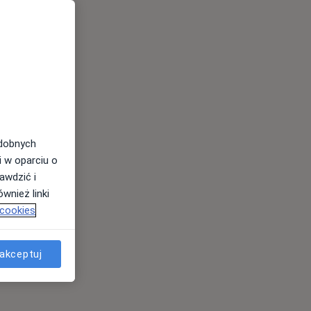
odobnych
i w oparciu o
awdzić i
wnież linki
 cookies
akceptuj