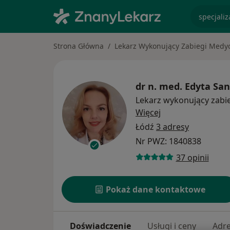
specjaliz
Strona Główna
Lekarz Wykonujący Zabiegi Medyc
dr n. med.
Edyta San
Lekarz wykonujący zabi
O specjalizacjach
Więcej
Łódź
3 adresy
Nr PWZ: 1840838
37 opinii
Pokaż dane kontaktowe
Doświadczenie
Usługi i ceny
Adr