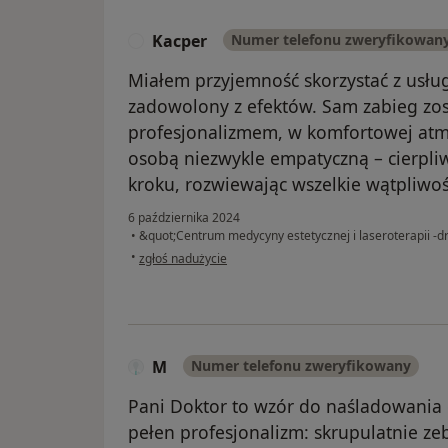
Kacper
Numer telefonu zweryfikowan
K
Miałem przyjemność skorzystać z usług
zadowolony z efektów. Sam zabieg zo
profesjonalizmem, w komfortowej atmo
osobą niezwykle empatyczną – cierpliw
kroku, rozwiewając wszelkie wątpliwo
6 października 2024
•
&quot;Centrum medycyny estetycznej i laseroterapii -
w opinii użytkownika Kacper
•
zgłoś nadużycie
M
Numer telefonu zweryfikowany
Pani Doktor to wzór do naśladowania d
pełen profesjonalizm: skrupulatnie ze