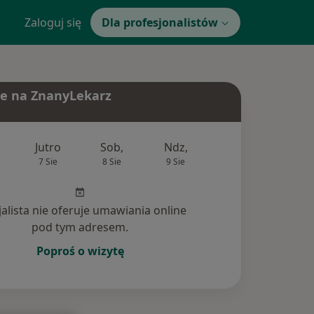
Zaloguj się
Dla profesjonalistów
e na ZnanyLekarz
Jutro
Sob,
Ndz,
Pon,
Wt,
7 Sie
8 Sie
9 Sie
10 Sie
11 Si
jalista nie oferuje umawiania online
pod tym adresem.
Poproś o wizytę
nia (7)