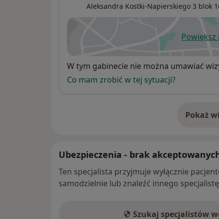
Aleksandra Kostki-Napierskiego 3 blok 1
Powiększ
ot
Dostępność
W tym gabinecie nie można umawiać wizy
Co mam zrobić w tej sytuacji?
Pokaż wi
o 
Ubezpieczenia - brak akceptowanyc
Ten specjalista przyjmuje wyłącznie pacje
samodzielnie lub znaleźć innego specjalist
Szukaj specjalistów 