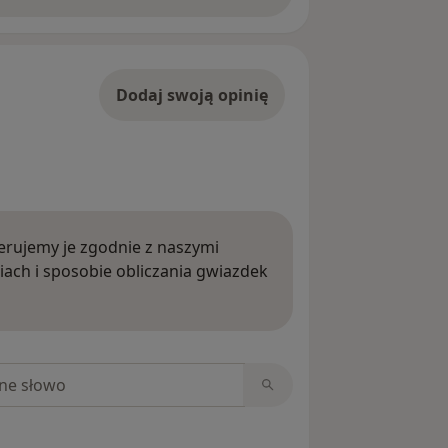
Dodaj swoją opinię
rujemy je zgodnie z naszymi
iach i sposobie obliczania gwiazdek
ięcej o opiniach
niach