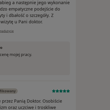
zabieg a następnie jego wykonanie
dzo empatyczne podejście do
ty i dbałość o szczegóły. Z
izytę u Pani doktor.
nii użytkownika M
 nadużycie
ło
cenę mojej pracy.
yfikowany
przez Panią Doktor. Osobiście
zm oraz uczciwe i troskliwe