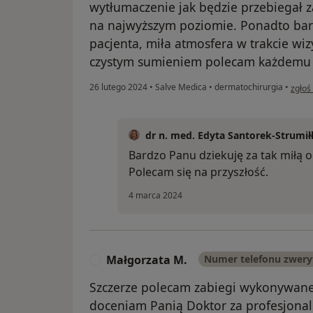
wytłumaczenie jak będzie przebiegał 
na najwyższym poziomie. Ponadto bar
pacjenta, miła atmosfera w trakcie wizy
czystym sumieniem polecam każdemu w
w opi
26 lutego 2024
•
Salve Medica
•
dermatochirurgia
•
zgłoś
dr n. med. Edyta Santorek-Strumił
Bardzo Panu dziekuję za tak miłą o
Polecam się na przyszłość.
4 marca 2024
Małgorzata M.
Numer telefonu zwer
M
Szczerze polecam zabiegi wykonywane 
doceniam Panią Doktor za profesjonali