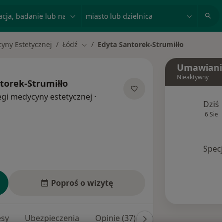
acja, badanie lub nazwisko
miasto lub dzielnica
yny Estetycznej
Łódź
Edyta Santorek-Strumiłło
Zmień miasto
Umawiani
Nieaktywny
torek-Strumiłło
egi medycyny estetycznej
·
Dziś
6 Sie
Spec
Poproś o wizytę
esy
Ubezpieczenia
Opinie (37)
Odpowiedzi na pyta