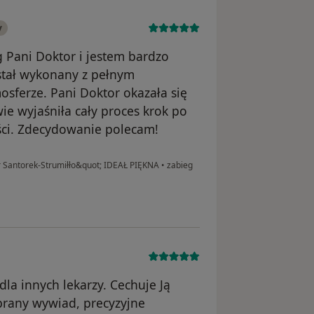
y
 Pani Doktor i jestem bardzo
stał wykonany z pełnym
sferze. Pani Doktor okazała się
ie wyjaśniła cały proces krok po
ści. Zdecydowanie polecam!
dr Santorek-Strumiłło&quot; IDEAŁ PIĘKNA
•
zabieg
la innych lekarzy. Cechuje Ją
brany wywiad, precyzyjne