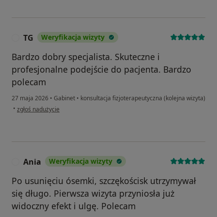
TG
Weryfikacja wizyty
T
Bardzo dobry specjalista. Skuteczne i
profesjonalne podejście do pacjenta. Bardzo
polecam
27 maja 2026
•
Gabinet
•
konsultacja fizjoterapeutyczna (kolejna wizyta)
w opinii użytkownika TG
•
zgłoś nadużycie
Ania
Weryfikacja wizyty
A
Po usunięciu ósemki, szczękościsk utrzymywał
się długo. Pierwsza wizyta przyniosła już
widoczny efekt i ulgę. Polecam