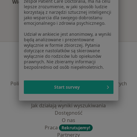
zespół Patient Care Doctoralia, ma na celu
Więcej (7)
lepsze zrozumienie, w jaki sposób ludzie
Więcej w kategorii: Najpopularniejsze ubezpie
korzystają z narzędzi sztucznej inteligencji
jako wsparcia dla swojego dobrostanu
emocjonalnego i zdrowia psychicznego.
Udział w ankiecie jest anonimowy, a wyniki
będą analizowane i prezentowane
wyłącznie w formie zbiorczej. Pytania
Serwis
dotyczące nastolatków są skierowane
wyłącznie do rodziców lub opiekunów
Regulamin
prawnych. Nie zbieramy informacji
bezpośrednio od osób niepełnoletnich.
Polityka prywatności pacjentów
Polityka prywatności profesjonalistów
Polityka prywatności dla profesjonalistów, których
Start survey
dane pozyskaliśmy samodzielnie
Polityka cookies
Jak działają wyniki wyszukiwania
Dostępność
O nas
Praca
Rekrutujemy!
Partnerzy