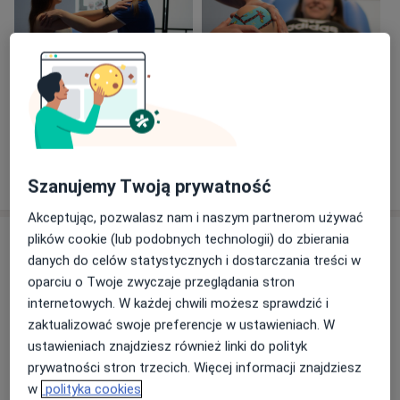
Prywatnie, pasjonat włoskiej motoryzacji.
Zobacz galerię (16)
Pokaż więcej
o doświadczeniu
Szanujemy Twoją prywatność
Akceptując, pozwalasz nam i naszym partnerom używać
plików cookie (lub podobnych technologii) do zbierania
Aktualności
danych do celów statystycznych i dostarczania treści w
mgr Edyta Obrzut
oparciu o Twoje zwyczaje przeglądania stron
Al. Zwycięstwa 9, 41-219 Sosnowiec
internetowych. W każdej chwili możesz sprawdzić i
Z radością mogę ogłosić iż otwieram nowy
zaktualizować swoje preferencje w ustawieniach. W
gabinet w współpracy z lekarzami dentystami.
ustawieniach znajdziesz również linki do polityk
Pod tym adresem będę przyjmować tylko
prywatności stron trzecich. Więcej informacji znajdziesz
pacjentów z problemami w obrębie jamy ustnej-
w
polityka cookies