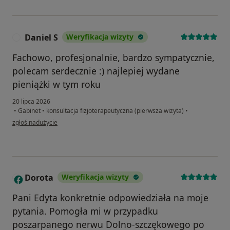
Daniel S
Weryfikacja wizyty
D
Fachowo, profesjonalnie, bardzo sympatycznie,
polecam serdecznie :) najlepiej wydane
pieniążki w tym roku
20 lipca 2026
•
Gabinet
•
konsultacja fizjoterapeutyczna (pierwsza wizyta)
•
w opinii użytkownika Daniel S
zgłoś nadużycie
Dorota
Weryfikacja wizyty
D
Pani Edyta konkretnie odpowiedziała na moje
pytania. Pomogła mi w przypadku
poszarpanego nerwu Dolno-szczękowego po