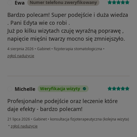
Ewa
Numer telefonu zweryfikowany
E
Bardzo polecam! Super podejście i duża wiedza
. Pani Edyta wie co robi .
Już po kilku wizytach czuję wyraźną poprawę ,
napięcie mięśni twarzy mocno się zmniejszyło.
4 sierpnia 2026
•
Gabinet
•
fizjoterapia stomatologiczna
•
w opinii użytkownika Ewa
zgłoś nadużycie
Michelle
Weryfikacja wizyty
M
Profesjonalne podejście oraz leczenie które
daje efekty - bardzo polecam!
21 lipca 2026
•
Gabinet
•
konsultacja fizjoterapeutyczna (kolejna wizyta)
w opinii użytkownika Michelle
•
zgłoś nadużycie