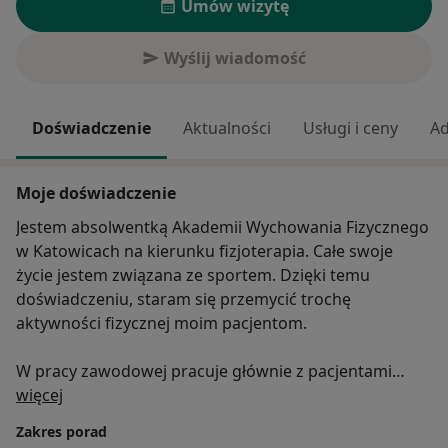
Umów wizytę
Wyślij wiadomość
Doświadczenie
Aktualności
Usługi i ceny
Ad
Moje doświadczenie
Jestem absolwentką Akademii Wychowania Fizycznego
w Katowicach na kierunku fizjoterapia. Całe swoje
życie jestem związana ze sportem. Dzięki temu
doświadczeniu, staram się przemycić trochę
aktywności fizycznej moim pacjentom.
W pracy zawodowej pracuje głównie z pacjentami
O mnie
ortopedycznymi oraz stomatologicznymi.
więcej
Bóle kręgosłupa, złamania, skręcenia, wypadki
Zakres porad
samochodowe, motocyklowe, na nartach. Dysfunkcja