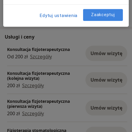
fizjoterapia stomatologiczna.
Zaakceptuj
Edytuj ustawienia
11/08/2024
Usługi i ceny
Konsultacja fizjoterapeutyczna
Umów wizytę
Od 200 zł
Szczegóły
Konsultacja fizjoterapeutyczna
(kolejna wizyta)
Umów wizytę
200 zł
Szczegóły
Konsultacja fizjoterapeutyczna
(pierwsza wizyta)
Umów wizytę
200 zł
Szczegóły
Fizjoterapia stomatologiczna