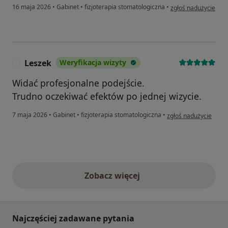
w opinii użytkownika
16 maja 2026
•
Gabinet
•
fizjoterapia stomatologiczna
•
zgłoś nadużycie
Leszek
Weryfikacja wizyty
L
Widać profesjonalne podejście.
Trudno oczekiwać efektów po jednej wizycie.
w opinii użytkownika 
7 maja 2026
•
Gabinet
•
fizjoterapia stomatologiczna
•
zgłoś nadużycie
Zobacz więcej
opinie powyżej
Najczęściej zadawane pytania