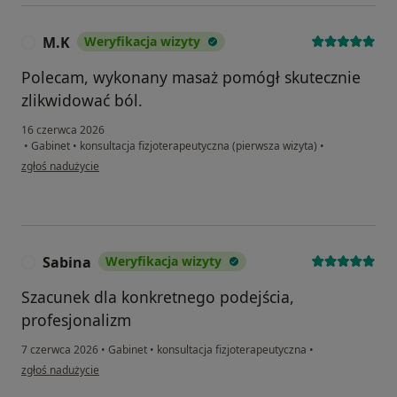
M.K
Weryfikacja wizyty
M
Polecam, wykonany masaż pomógł skutecznie
zlikwidować ból.
16 czerwca 2026
•
Gabinet
•
konsultacja fizjoterapeutyczna (pierwsza wizyta)
•
w opinii użytkownika M.K
zgłoś nadużycie
Sabina
Weryfikacja wizyty
S
Szacunek dla konkretnego podejścia,
profesjonalizm
7 czerwca 2026
•
Gabinet
•
konsultacja fizjoterapeutyczna
•
w opinii użytkownika Sabina
zgłoś nadużycie