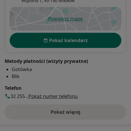
Wspólna 1,
43-190
Mikołów
Powiększ mapę
otwiera się w nowej karcie
Dostępność
Pokaż kalendarz
Metody płatności (wizyty prywatne)
Gotówka
Blik
Telefon
32 255...
Pokaż numer telefonu
Pokaż więcej
o adresie