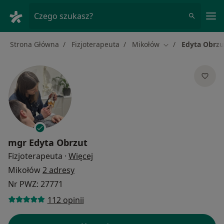
Me
Czego szukasz?
Strona Główna
Fizjoterapeuta
Mikołów
Edyta Obrzu
Zmień miasto
mgr
Edyta Obrzut
O specjalizacjach
Fizjoterapeuta
·
Więcej
Mikołów
2 adresy
Nr PWZ: 27771
112 opinii