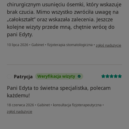
chirurgicznym usunięciu ósemki, który wskazuje
brak czucia. Mimo wszystko zwróciła uwagę na
„całokształt” oraz wskazała zalecenia. Jeszcze
kolejne wizyty przede mną, chętnie wrócę do
pani Edyty.
w opinii użytkownika
10 lipca 2026
•
Gabinet
•
fizjoterapia stomatologiczna
•
zgłoś nadużycie
Patrycja
Weryfikacja wizyty
P
Pani Edyta to świetna specjalistka, polecam
każdemu!
18 czerwca 2026
•
Gabinet
•
konsultacja fizjoterapeutyczna
•
w opinii użytkownika Patrycja
zgłoś nadużycie