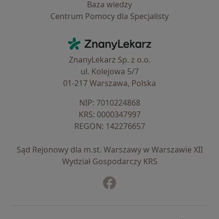
Baza wiedzy
Centrum Pomocy dla Specjalisty
Kontakt
ZnanyLekarz - Strona główna
ZnanyLekarz Sp. z o.o.
ul. Kolejowa 5/7
01-217 Warszawa, Polska
NIP: ⁠7010224868
KRS: ⁠0000347997
REGON: ⁠142276657
Sąd Rejonowy dla m.st. Warszawy w Warszawie XII
Wydział Gospodarczy KRS
Facebook
otwiera się w nowej karcie