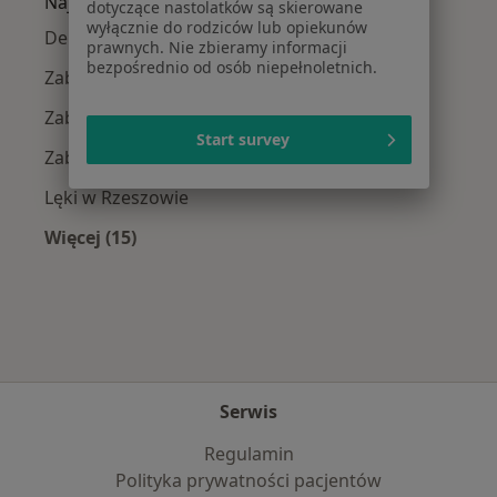
Najczęście leczone choroby
dotyczące nastolatków są skierowane
wyłącznie do rodziców lub opiekunów
Depresja w Rzeszowie
prawnych. Nie zbieramy informacji
bezpośrednio od osób niepełnoletnich.
Zaburzenia lękowe w Rzeszowie
Zaburzenia nastroju w Rzeszowie
Start survey
Zaburzenia emocjonalne w Rzeszowie
Lęki w Rzeszowie
Więcej (15)
Więcej w kategorii: Najczęście leczone chorob
Serwis
Regulamin
Polityka prywatności pacjentów