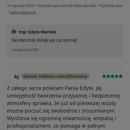
14 stycznia 2025
•
Psychoterapia Gestalt Edyta Martela
•
Psychoterapia
w opinii użytkownika Andrzej
•
zgłoś nadużycie
mgr Edyta Martela
Serdecznie dziękuję za opinię!
14 stycznia 2025
AJ
Numer telefonu zweryfikowany
A
Z całego serca polecam Pania Edyte. Jej
umiejętność tworzenia przyjaznej i bezpiecznej
atmosfery sprawia, że już od pierwszej wizyty
można poczuć się swobodnie i zrozumianym.
Wyróżnia się ogromną otwartością, empatią i
profesjonalizmem, co pomaga w pełnym