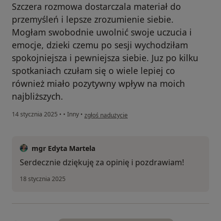
Szczera rozmowa dostarczala materiał do
przemyśleń i lepsze zrozumienie siebie.
Mogłam swobodnie uwolnić swoje uczucia i
emocje, dzieki czemu po sesji wychodziłam
spokojniejsza i pewniejsza siebie. Juz po kilku
spotkaniach czułam się o wiele lepiej co
również miało pozytywny wpływ na moich
najbliższych.
w opinii użytkownika Agnieszka
14 stycznia 2025
•
•
Inny
•
zgłoś nadużycie
mgr Edyta Martela
Serdecznie dziękuję za opinię i pozdrawiam!
18 stycznia 2025