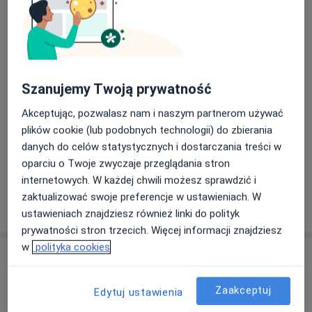
indywidualnej i grupowej. Konsultacje i sesje
Psychoterapia online
terapeutyczne trwają 50 min.
Umów wizytę
250 zł
Szczegóły
Psychoterapia dorosłych
Umów wizytę
Szanujemy Twoją prywatność
250 zł
Szczegóły
Akceptując, pozwalasz nam i naszym partnerom używać
plików cookie (lub podobnych technologii) do zbierania
Psychoterapia Gestalt
Umów wizytę
danych do celów statystycznych i dostarczania treści w
250 zł
Szczegóły
oparciu o Twoje zwyczaje przeglądania stron
internetowych. W każdej chwili możesz sprawdzić i
zaktualizować swoje preferencje w ustawieniach. W
W jaki sposób ustalane są ceny?
ustawieniach znajdziesz również linki do polityk
prywatności stron trzecich. Więcej informacji znajdziesz
w
polityka cookies
Adres
Psychoterapia Gestalt Edyta Martela
Zaakceptuj
Edytuj ustawienia
Hetmańska 10/9,
35-055
Rzeszów