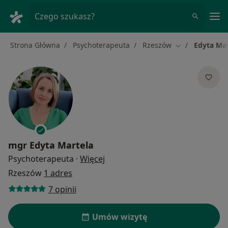
Me
Czego szukasz?
Strona Główna
Psychoterapeuta
Rzeszów
Edyta Mar
Zmień miasto
mgr
Edyta Martela
O specjalizacjach
Psychoterapeuta
·
Więcej
Rzeszów
1 adres
7 opinii
Umów wizytę