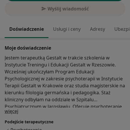
Wyślij wiadomość
Doświadczenie
Usługi i ceny
Adresy
Ubezpi
Moje doświadczenie
Jestem terapeutką Gestalt w trakcie szkolenia w
Instytucie Treningu i Edukacji Gestalt w Rzeszowie.
Wcześniej ukończyłam Program Edukacji
Psychologicznej w zakresie psychoterapii w Instytucie
Terapii Gestalt w Krakowie oraz studia magisterskie na
kierunku filologia germańska i pedagogika. Staż
kliniczny odbyłam na oddziale w Szpitalu
Psychiatrycznym w Jarosławiu. Oferuję psychoterapię
O mnie
więcej
indywidualną dorosłych w gabinecie w centrum
Rzeszowa. Nurt terapii Gestalt, w którym pracuje,
Podejście terapeutyczne
postrzega Człowieka jako cielesną i psychiczną Całość,