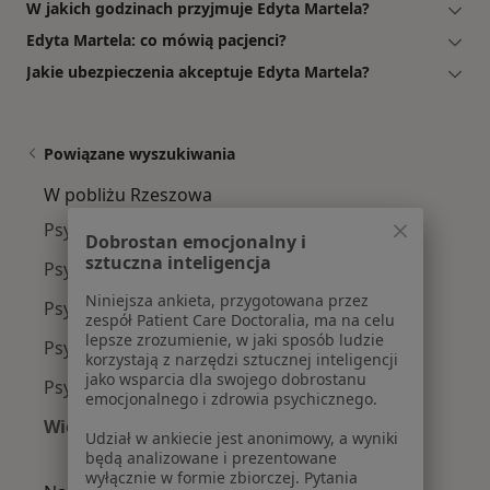
W jakich godzinach przyjmuje Edyta Martela?
Edyta Martela: co mówią pacjenci?
Jakie ubezpieczenia akceptuje Edyta Martela?
Powiązane wyszukiwania
W pobliżu Rzeszowa
Psychoterapeuci w Krosnie
Dobrostan emocjonalny i
sztuczna inteligencja
Psychoterapeuci w Dębicy
Niniejsza ankieta, przygotowana przez
Psychoterapeuci w Jarosławiu
zespół Patient Care Doctoralia, ma na celu
lepsze zrozumienie, w jaki sposób ludzie
Psychoterapeuci w Łańcucie
korzystają z narzędzi sztucznej inteligencji
jako wsparcia dla swojego dobrostanu
Psychoterapeuci w Mielcu
emocjonalnego i zdrowia psychicznego.
Więcej (8)
Udział w ankiecie jest anonimowy, a wyniki
Więcej w kategorii: W pobliżu Rzeszowa
będą analizowane i prezentowane
wyłącznie w formie zbiorczej. Pytania