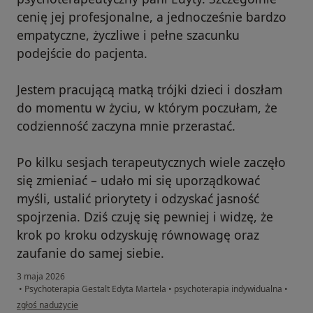
cenię jej profesjonalne, a jednocześnie bardzo
empatyczne, życzliwe i pełne szacunku
podejście do pacjenta.
Jestem pracującą matką trójki dzieci i doszłam
do momentu w życiu, w którym poczułam, że
codzienność zaczyna mnie przerastać.
Po kilku sesjach terapeutycznych wiele zaczęło
się zmieniać – udało mi się uporządkować
myśli, ustalić priorytety i odzyskać jasność
spojrzenia. Dziś czuję się pewniej i widzę, że
krok po kroku odzyskuję równowagę oraz
zaufanie do samej siebie.
3 maja 2026
•
Psychoterapia Gestalt Edyta Martela
•
psychoterapia indywidualna
•
w opinii użytkownika Agnieszka
zgłoś nadużycie