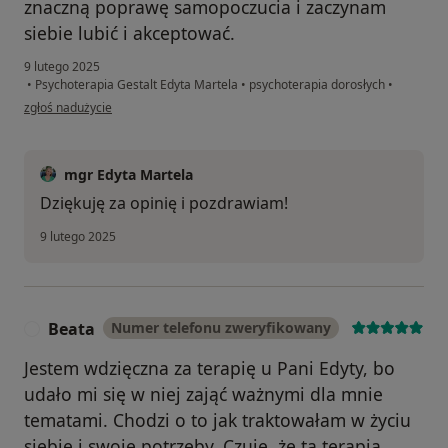
znaczną poprawę samopoczucia i zaczynam
siebie lubić i akceptować.
9 lutego 2025
•
Psychoterapia Gestalt Edyta Martela
•
psychoterapia dorosłych
•
w opinii użytkownika Karolina
zgłoś nadużycie
mgr Edyta Martela
Dziękuję za opinię i pozdrawiam!
9 lutego 2025
Beata
Numer telefonu zweryfikowany
B
Jestem wdzięczna za terapię u Pani Edyty, bo
udało mi się w niej zająć ważnymi dla mnie
tematami. Chodzi o to jak traktowałam w życiu
siebie i swoje potrzeby. Czuję, że ta terapia