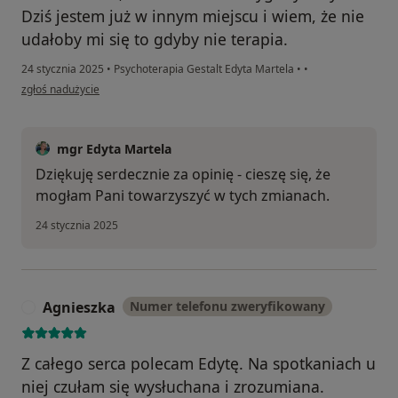
Dziś jestem już w innym miejscu i wiem, że nie
udałoby mi się to gdyby nie terapia.
24 stycznia 2025
•
Psychoterapia Gestalt Edyta Martela
•
•
w opinii użytkownika Beata
zgłoś nadużycie
mgr Edyta Martela
Dziękuję serdecznie za opinię - cieszę się, że
mogłam Pani towarzyszyć w tych zmianach.
24 stycznia 2025
Agnieszka
Numer telefonu zweryfikowany
A
Z całego serca polecam Edytę. Na spotkaniach u
niej czułam się wysłuchana i zrozumiana.