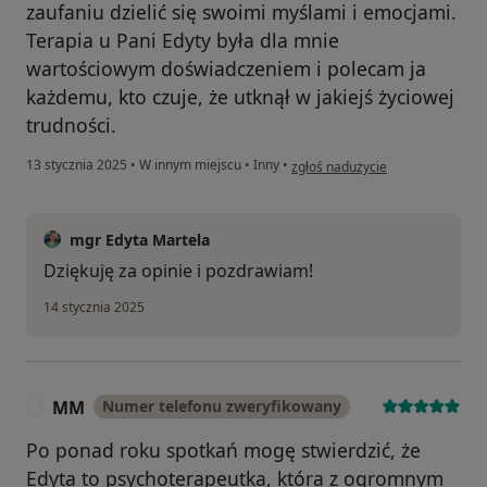
zaufaniu dzielić się swoimi myślami i emocjami.
Terapia u Pani Edyty była dla mnie
wartościowym doświadczeniem i polecam ja
każdemu, kto czuje, że utknął w jakiejś życiowej
trudności.
w opinii użytkownika AJ
13 stycznia 2025
•
W innym miejscu
•
Inny
•
zgłoś nadużycie
mgr Edyta Martela
Dziękuję za opinie i pozdrawiam!
14 stycznia 2025
MM
Numer telefonu zweryfikowany
M
Po ponad roku spotkań mogę stwierdzić, że
Edyta to psychoterapeutka, która z ogromnym