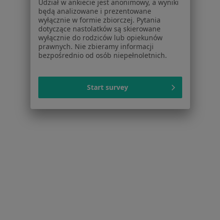
Udział w ankiecie jest anonimowy, a wyniki
Więcej (3)
będą analizowane i prezentowane
Więcej w kategorii: W pobliżu Rzeszowa
wyłącznie w formie zbiorczej. Pytania
dotyczące nastolatków są skierowane
Schorzenia w Rzeszowie
wyłącznie do rodziców lub opiekunów
prawnych. Nie zbieramy informacji
Zaburzenia emocjonalne w Rzeszowie
bezpośrednio od osób niepełnoletnich.
Zaburzenia lękowe w Rzeszowie
Depresja w Rzeszowie
Start survey
Kryzys emocjonalny w Rzeszowie
Zaburzenia nastroju w Rzeszowie
Więcej (15)
Więcej w kategorii: Schorzenia w Rzeszowie
Zespół Stresu Pourazowego Specjaliści W Rzeszowie