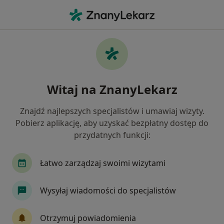
Me
Zespół Stresu Pourazowego • Rzeszów, podkarpackie
Filtry
• 1
Ubezpieczenie
Map
Zespół stresu pourazowego specjaliści w
Witaj na ZnanyLekarz
Rzeszowie
Jak działają wyniki wyszukiwania
Znajdź najlepszych specjalistów i umawiaj wizyty.
Pobierz aplikację, aby uzyskać bezpłatny dostęp do
przydatnych funkcji:
Jakiego specjalisty szukasz?
Psycholog
Psychoterapeuta
Psychiatra
Łatwo zarządzaj swoimi wizytami
Wysyłaj wiadomości do specjalistów
Otrzymuj powiadomienia