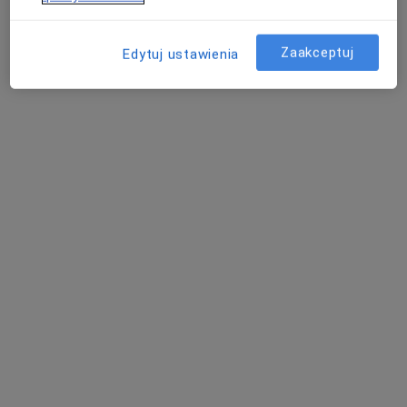
Ul. Skłodowskiej 1, Apt. 37, Rzeszów
•
Mapa
Gabinet
Zaakceptuj
Edytuj ustawienia
Konsultacja psychologiczna
od 220 zł
Specjalista nie oferuje umawiania online pod tym adresem.
Poproś o wizytę
Bezpieczne płatności
mgr Roksana Jędryka-Nykiel
·
Więcej
Psycholog