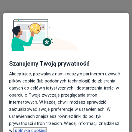
Specjalista nie oferuje umawiania online pod tym adresem.
Poproś o wizytę
Szanujemy Twoją prywatność
Akceptując, pozwalasz nam i naszym partnerom używać
plików cookie (lub podobnych technologii) do zbierania
Bezpieczne płatności
danych do celów statystycznych i dostarczania treści w
mgr Marcelina Sobiborowicz
oparciu o Twoje zwyczaje przeglądania stron
internetowych. W każdej chwili możesz sprawdzić i
·
Więcej
Psycholog
zaktualizować swoje preferencje w ustawieniach. W
10 opinii
ustawieniach znajdziesz również linki do polityk
Adres
Online
prywatności stron trzecich. Więcej informacji znajdziesz
w
polityka cookies