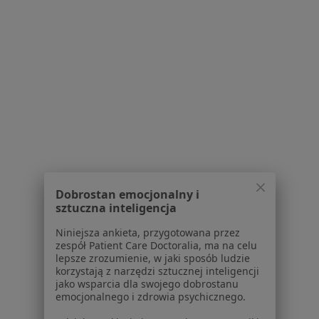
Konsultacja psychiatryczna (kolejna wizyta)
200 zł
Specjalista nie oferuje umawiania online pod tym adresem.
Poproś o wizytę
1
2
3
4
Powiązane wyszukiwania
W pobliżu Rzeszowa
Dobrostan emocjonalny i
Zespół stresu pourazowego w Krosnie
sztuczna inteligencja
Zespół stresu pourazowego w Dębicy
Niniejsza ankieta, przygotowana przez
zespół Patient Care Doctoralia, ma na celu
Zespół stresu pourazowego w Jarosławiu
lepsze zrozumienie, w jaki sposób ludzie
korzystają z narzędzi sztucznej inteligencji
Zespół stresu pourazowego w Mielcu
jako wsparcia dla swojego dobrostanu
emocjonalnego i zdrowia psychicznego.
Zespół stresu pourazowego w Przeworsku