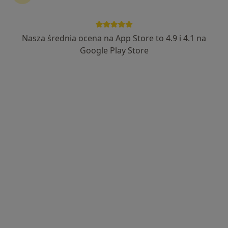
Nasza średnia ocena na App Store to 4.9 i 4.1 na
Google Play Store
Bezpieczne płatności
mgr Marta Reichel
·
Więcej
Psycholog, Psychoterapeuta certyfikowany
332 opinie
Podwisłocze 46 pok. 205, Rzeszów
•
Mapa
Gabinet Psychoterapii Marta Reichel
Konsultacja psychologiczna
200 zł
Specjalista nie oferuje umawiania online pod tym adresem.
Poproś o wizytę